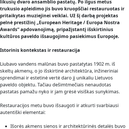
likusių dvaro ansamblio pastatų. Po ilgus metus
trukusio apleidimo jis buvo kruopščiai restauruotas ir
pritaikytas muziejinei veiklai. Už šį darbą projektas
pelnė prestižinį „European Heritage / Europa Nostra
Awards“ apdovanojimą, pripažįstantį išskirtinius
kultūros paveldo išsaugojimo pasiekimus Europoje.
Istorinis kontekstas ir restauracija
Liubavo vandens malūnas buvo pastatytas 1902 m. iš
skeltų akmenų, o jo išskirtinė architektūra, inžineriniai
sprendimai ir estetinė vertė daro jį unikaliu Lietuvos
paveldo objektu. Tačiau dešimtmečiais nenaudotas
pastatas pamažu nyko ir jam grėsė visiškas sunykimas.
Restauracijos metu buvo išsaugoti ir atkurti svarbiausi
autentiški elementai:
Išorės akmens sienos ir architektūrinės detalės buvo