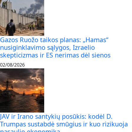
Gazos Ruožo taikos planas: „Hamas“
nusiginklavimo sąlygos, Izraelio
skepticizmas ir ES nerimas dėl sienos
02/08/2026
JAV ir Irano santykių posūkis: kodėl D.
Trumpas sustabdė smūgius ir kuo rizikuoja
pasaulio ekonomika