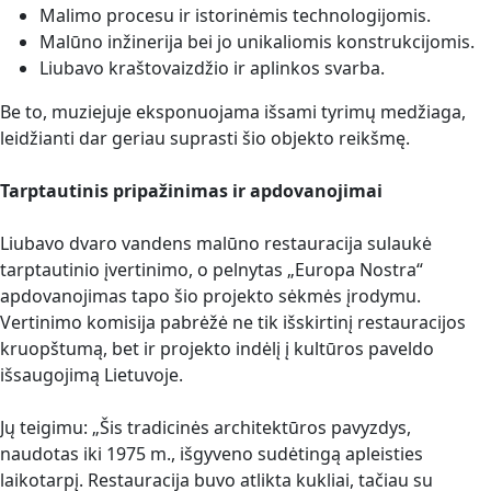
Malimo procesu ir istorinėmis technologijomis.
Malūno inžinerija bei jo unikaliomis konstrukcijomis.
Liubavo kraštovaizdžio ir aplinkos svarba.
Be to, muziejuje eksponuojama išsami tyrimų medžiaga,
leidžianti dar geriau suprasti šio objekto reikšmę.
Tarptautinis pripažinimas
ir apdovanojimai
Liubavo dvaro vandens malūno restauracija sulaukė
tarptautinio įvertinimo, o pelnytas „Europa Nostra“
apdovanojimas tapo šio projekto sėkmės įrodymu.
Vertinimo komisija pabrėžė ne tik išskirtinį restauracijos
kruopštumą, bet ir projekto indėlį į kultūros paveldo
išsaugojimą Lietuvoje.
Jų teigimu: „Šis tradicinės architektūros pavyzdys,
naudotas iki 1975 m., išgyveno sudėtingą apleisties
laikotarpį. Restauracija buvo atlikta kukliai, tačiau su