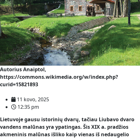
Autorius Anaiptol,
https://commons.wikimedia.org/w/index.php?
curid=15821893
11 kovo, 2025
12:35 pm
Lietuvoje gausu istorinių dvarų, tačiau Liubavo dvaro
vandens malūnas yra ypatingas. Šis XIX a. pradžios
akmeninis malūnas išliko kaip vienas iš nedaugelio