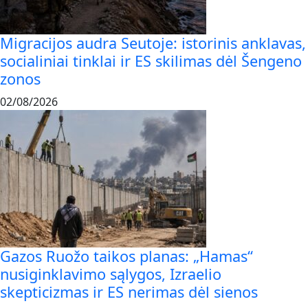
Migracijos audra Seutoje: istorinis anklavas,
socialiniai tinklai ir ES skilimas dėl Šengeno
zonos
02/08/2026
Gazos Ruožo taikos planas: „Hamas“
nusiginklavimo sąlygos, Izraelio
skepticizmas ir ES nerimas dėl sienos