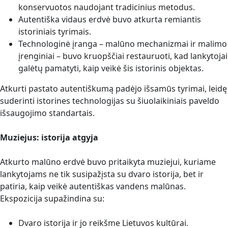
konservuotos naudojant tradicinius metodus.
Autentiška vidaus erdvė buvo atkurta remiantis
istoriniais tyrimais.
Technologinė įranga – malūno mechanizmai ir malimo
įrenginiai – buvo kruopščiai restauruoti, kad lankytojai
galėtų pamatyti, kaip veikė šis istorinis objektas.
Atkurti pastato autentiškumą padėjo išsamūs tyrimai, leidę
suderinti istorines technologijas su šiuolaikiniais paveldo
išsaugojimo standartais.
Muziejus: istorija atgyja
Atkurto malūno erdvė buvo pritaikyta muziejui, kuriame
lankytojams ne tik susipažįsta su dvaro istorija, bet ir
patiria, kaip veikė autentiškas vandens malūnas.
Ekspozicija supažindina su:
Dvaro istorija ir jo reikšme Lietuvos kultūrai.