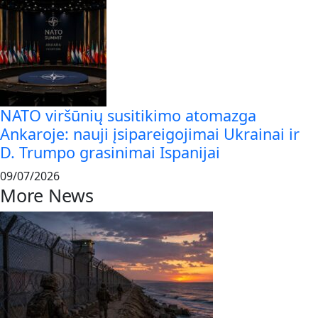
NATO viršūnių susitikimo atomazga
Ankaroje: nauji įsipareigojimai Ukrainai ir
D. Trumpo grasinimai Ispanijai
09/07/2026
More News