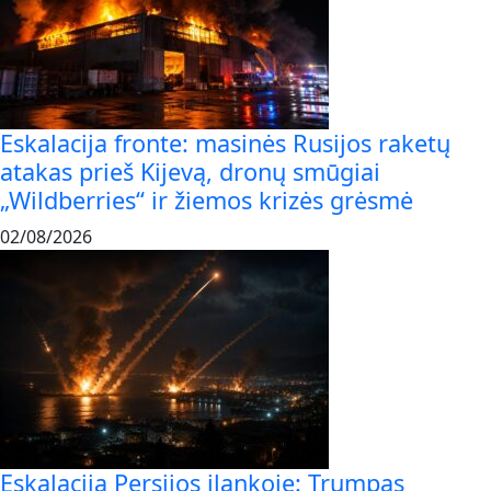
Eskalacija fronte: masinės Rusijos raketų
atakas prieš Kijevą, dronų smūgiai
„Wildberries“ ir žiemos krizės grėsmė
02/08/2026
Eskalacija Persijos įlankoje: Trumpas