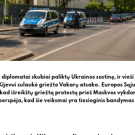
iplomatai skubiai paliktų Ukrainos sostinę, ir vieši
Kijevui sulaukė griežto Vakarų atsako. Europos Sąj
ius, kad išreikštų griežtą protestą prieš Maskvos vykd
 perspėja, kad šie veiksmai yra tiesioginis bandymas