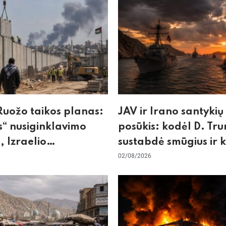
uožo taikos planas:
JAV ir Irano santykių
“ nusiginklavimo
posūkis: kodėl D. Tr
, Izraelio
sustabdė smūgius ir 
izmas ir ES nerimas
rizikuoja pasaulio
02/08/2026
nos
ekonomika