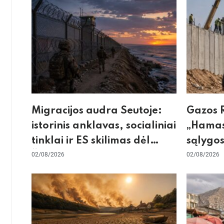
Migracijos audra Seutoje:
Gazos R
istorinis anklavas, socialiniai
„Hamas
tinklai ir ES skilimas dėl
sąlygos
Šengeno zonos
02/08/2026
skeptic
02/08/2026
dėl sie