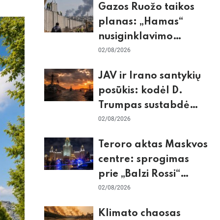
Gazos Ruožo taikos
planas: „Hamas“
nusiginklavimo
sąlygos, Izraelio
02/08/2026
skepticizmas ir ES
JAV ir Irano santykių
nerimas dėl sienos
posūkis: kodėl D.
Trumpas sustabdė
smūgius ir kuo
02/08/2026
rizikuoja pasaulio
Teroro aktas Maskvos
ekonomika
centre: sprogimas
prie „Balzi Rossi“
restorano,
02/08/2026
mirtininkės apgulė ir
Klimato chaosas
tikrieji taikiniai