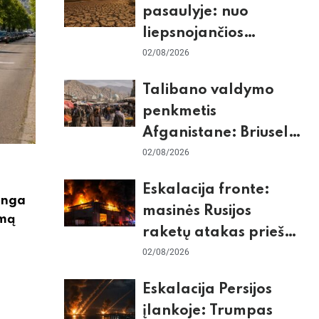
pasaulyje: nuo
liepsnojančios
Europos iki
02/08/2026
stingdančio
Talibano valdymo
Antarktidos
penkmetis
paradokso
Afganistane: Briuselio
vizito užkulisiai, gilus
02/08/2026
skurdas ir karinis
Eskalacija fronte:
konfliktas su
unga
masinės Rusijos
Pakistanu
omą
raketų atakas prieš
Kijevą, dronų smūgiai
02/08/2026
„Wildberries“ ir
Eskalacija Persijos
žiemos krizės grėsmė
įlankoje: Trumpas