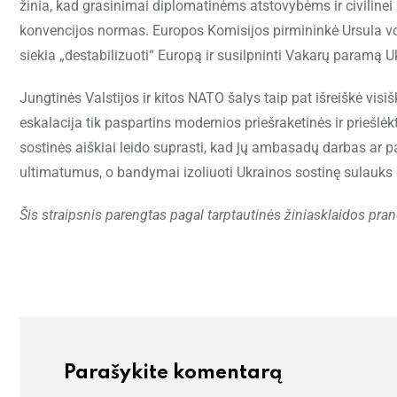
žinia, kad grasinimai diplomatinėms atstovybėms ir civilinei 
konvencijos normas. Europos Komisijos pirmininkė Ursula vo
siekia „destabilizuoti“ Europą ir susilpninti Vakarų paramą U
Jungtinės Valstijos ir kitos NATO šalys taip pat išreiškė vi
eskalacija tik paspartins modernios priešraketinės ir prieš
sostinės aiškiai leido suprasti, kad jų ambasadų darbas ar
ultimatumus, o bandymai izoliuoti Ukrainos sostinę sulauks 
Šis straipsnis parengtas pagal tarptautinės žiniasklaidos pra
Parašykite komentarą