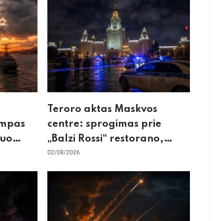
Teroro aktas Maskvos
umpas
centre: sprogimas prie
kuo
„Balzi Rossi“ restorano,
mirtininkės apgulė ir tikrieji
02/08/2026
taikiniai