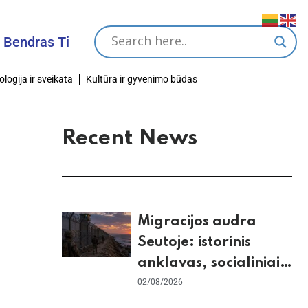
s Tikslas
ologija ir sveikata
Kultūra ir gyvenimo būdas
Recent News
Migracijos audra
Seutoje: istorinis
anklavas, socialiniai
tinklai ir ES skilimas
02/08/2026
dėl Šengeno zonos