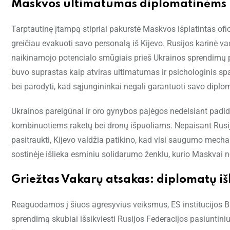
Maskvos ultimatumas diplomatinėms m
Tarptautinę įtampą stipriai pakurstė Maskvos išplatintas o
greičiau evakuoti savo personalą iš Kijevo. Rusijos karinė 
naikinamojo potencialo smūgiais prieš Ukrainos sprendimų pr
buvo suprastas kaip atviras ultimatumas ir psichologinis spa
bei parodyti, kad sąjungininkai negali garantuoti savo dip
Ukrainos pareigūnai ir oro gynybos pajėgos nedelsiant padid
kombinuotiems raketų bei dronų išpuoliams. Nepaisant Rusijo
pasitraukti, Kijevo valdžia patikino, kad visi saugumo mecha
sostinėje išlieka esminiu solidarumo ženklu, kurio Maskvai 
Griežtas Vakarų atsakas: diplomatų išk
Reaguodamos į šiuos agresyvius veiksmus, ES institucijos Briu
sprendimą skubiai išsikviesti Rusijos Federacijos pasiuntin