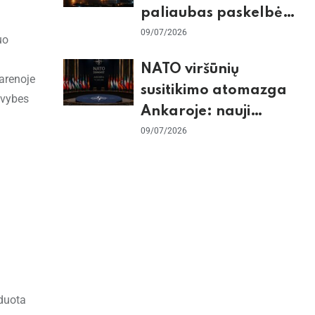
paliaubas paskelbė
baigtomis, JAV
09/07/2026
uo
sunaikino 90 karinių
NATO viršūnių
taikinių Irane
arenoje
susitikimo atomazga
ovybes
Ankaroje: nauji
įsipareigojimai
09/07/2026
Ukrainai ir D. Trumpo
grasinimai Ispanijai
rduota