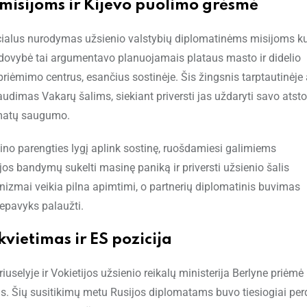
isijoms ir Kijevo puolimo grėsmė
ficialus nurodymas užsienio valstybių diplomatinėms misijoms k
vadovybė tai argumentavo planuojamais plataus masto ir didelio
iėmimo centrus, esančius sostinėje. Šis žingsnis tarptautinėje 
udimas Vakarų šalims, siekiant priversti jas uždaryti savo atst
lomatų saugumo.
ino parengties lygį aplink sostinę, ruošdamiesi galimiems
s bandymų sukelti masinę paniką ir priversti užsienio šalis
nizmai veikia pilna apimtimi, o partnerių diplomatinis buvimas
nepavyks palaužti.
vietimas ir ES pozicija
selyje ir Vokietijos užsienio reikalų ministerija Berlyne priėmė
ius. Šių susitikimų metu Rusijos diplomatams buvo tiesiogiai pe