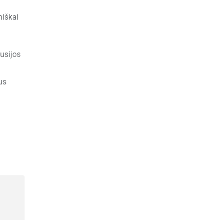
niškai
usijos
us