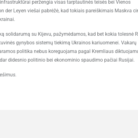
infrastruktūrai peržengia visas tarptautinės teisės bei Vienos
n der Leyen viešai pabrėžė, kad tokiais pareiškimais Maskva ci
krainai.
sišką solidarumą su Kijevu, pažymėdamos, kad bet kokia tolesnė R
lėktuvinės gynybos sistemų tiekimą Ukrainos kariuomenei. Vakarų
 paramos politika nebus koreguojama pagal Kremliaus diktuojam
dar didesnio politinio bei ekonominio spaudimo pačiai Rusijai.
nešimus.