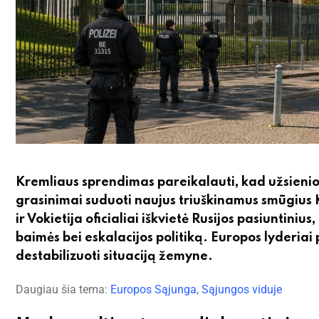
Kremliaus sprendimas pareikalauti, kad užsienio d
grasinimai suduoti naujus triuškinamus smūgius 
ir Vokietija oficialiai iškvietė Rusijos pasiuntin
baimės bei eskalacijos politiką. Europos lyderiai
destabilizuoti situaciją žemyne.
Daugiau šia tema:
Europos Sąjunga
,
Sąjungos viduje