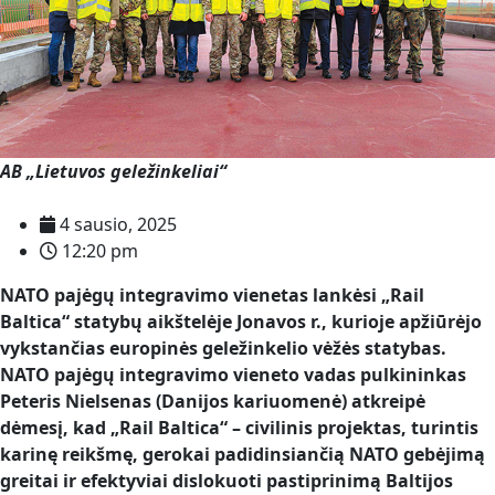
AB „Lietuvos geležinkeliai“
4 sausio, 2025
12:20 pm
NATO pajėgų integravimo vienetas lankėsi „Rail
Baltica“ statybų aikštelėje Jonavos r., kurioje apžiūrėjo
vykstančias europinės geležinkelio vėžės statybas.
NATO pajėgų integravimo vieneto vadas pulkininkas
Peteris Nielsenas (Danijos kariuomenė) atkreipė
dėmesį, kad „Rail Baltica“ – civilinis projektas, turintis
karinę reikšmę, gerokai padidinsiančią NATO gebėjimą
greitai ir efektyviai dislokuoti pastiprinimą Baltijos