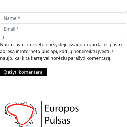
Noriu savo interneto naršyklėje išsaugoti vardą, el. pašto
adresą ir interneto puslapį, kad jų nebereiktų įvesti iš
naujo, kai kitą kartą vėl norėsiu parašyti komentarą.