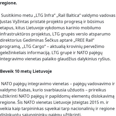
regione.
Susitikimo metu „LTG Infra“ „Rail Baltica“ valdymo vadovas
Justas Vyžintas pristatė projekto progresą ir būsimus
etapus, kitus Lietuvoje vykdomus karinio mobilumo
infrastruktūros projektus, LTG grupės verslo atsparumo
direktorius Gediminas Šečkus aptarė „FREE Rail“
programą, „LTG Cargo“ – aktualią krovinių pervežimo
geležinkeliais informaciją. LTG grupė ir NATO pajėgų
integravimo vienetas palaiko glaudžius dalykinius ryšius.
Beveik 10 metų Lietuvoje
NATO pajėgų integravimo vienetas – pajėgų vadovavimo ir
valdymo štabas, kurio svarbiausia užduotis – prireikus
užtikrinti NATO pajėgų ir papildomų elementų dislokavimą
regione. Šis NATO vienetas Lietuvoje įsteigtas 2015 m. ir
veikia kaip tarpininkas sąveikai tarp nacionalinių ir regione
dislokuotų sąjungininkų pajėgų užtikrinti.