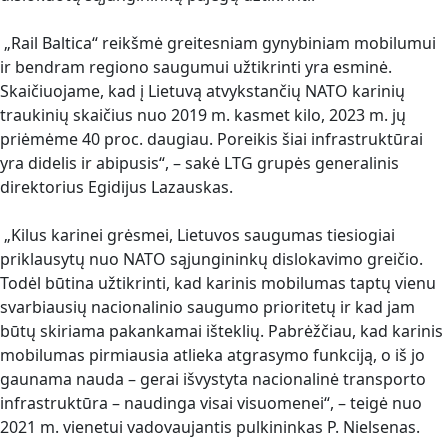
„Rail Baltica“ reikšmė greitesniam gynybiniam mobilumui
ir bendram regiono saugumui užtikrinti yra esminė.
Skaičiuojame, kad į Lietuvą atvykstančių NATO karinių
traukinių skaičius nuo 2019 m. kasmet kilo, 2023 m. jų
priėmėme 40 proc. daugiau. Poreikis šiai infrastruktūrai
yra didelis ir abipusis“, – sakė LTG grupės generalinis
direktorius Egidijus Lazauskas.
„Kilus karinei grėsmei, Lietuvos saugumas tiesiogiai
priklausytų nuo NATO sąjungininkų dislokavimo greičio.
Todėl būtina užtikrinti, kad karinis mobilumas taptų vienu
svarbiausių nacionalinio saugumo prioritetų ir kad jam
būtų skiriama pakankamai išteklių. Pabrėžčiau, kad karinis
mobilumas pirmiausia atlieka atgrasymo funkciją, o iš jo
gaunama nauda – gerai išvystyta nacionalinė transporto
infrastruktūra – naudinga visai visuomenei“, – teigė nuo
2021 m. vienetui vadovaujantis pulkininkas P. Nielsenas.