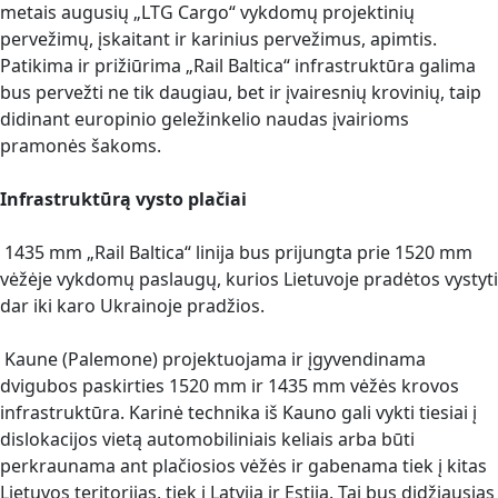
metais augusių „LTG Cargo“ vykdomų projektinių
pervežimų, įskaitant ir karinius pervežimus, apimtis.
Patikima ir prižiūrima „Rail Baltica“ infrastruktūra galima
bus pervežti ne tik daugiau, bet ir įvairesnių krovinių, taip
didinant europinio geležinkelio naudas įvairioms
pramonės šakoms.
Infrastruktūrą vysto plačiai
1435 mm „Rail Baltica“ linija bus prijungta prie 1520 mm
vėžėje vykdomų paslaugų, kurios Lietuvoje pradėtos vystyti
dar iki karo Ukrainoje pradžios.
Kaune (Palemone) projektuojama ir įgyvendinama
dvigubos paskirties 1520 mm ir 1435 mm vėžės krovos
infrastruktūra. Karinė technika iš Kauno gali vykti tiesiai į
dislokacijos vietą automobiliniais keliais arba būti
perkraunama ant plačiosios vėžės ir gabenama tiek į kitas
Lietuvos teritorijas, tiek į Latviją ir Estiją. Tai bus didžiausias