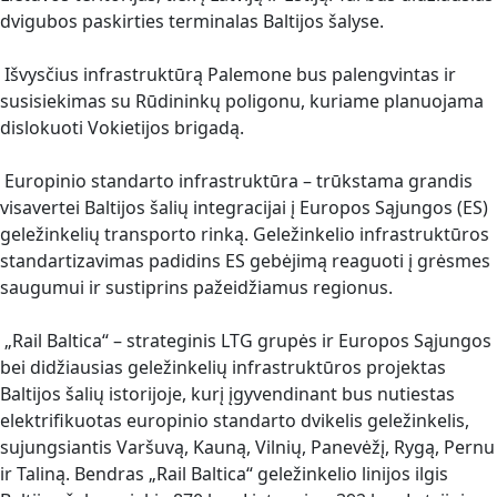
dvigubos paskirties terminalas Baltijos šalyse.
Išvysčius infrastruktūrą Palemone bus palengvintas ir
susisiekimas su Rūdininkų poligonu, kuriame planuojama
dislokuoti Vokietijos brigadą.
Europinio standarto infrastruktūra – trūkstama grandis
visavertei Baltijos šalių integracijai į Europos Sąjungos (ES)
geležinkelių transporto rinką. Geležinkelio infrastruktūros
standartizavimas padidins ES gebėjimą reaguoti į grėsmes
saugumui ir sustiprins pažeidžiamus regionus.
„Rail Baltica“ – strateginis LTG grupės ir Europos Sąjungos
bei didžiausias geležinkelių infrastruktūros projektas
Baltijos šalių istorijoje, kurį įgyvendinant bus nutiestas
elektrifikuotas europinio standarto dvikelis geležinkelis,
sujungsiantis Varšuvą, Kauną, Vilnių, Panevėžį, Rygą, Pernu
ir Taliną. Bendras „Rail Baltica“ geležinkelio linijos ilgis