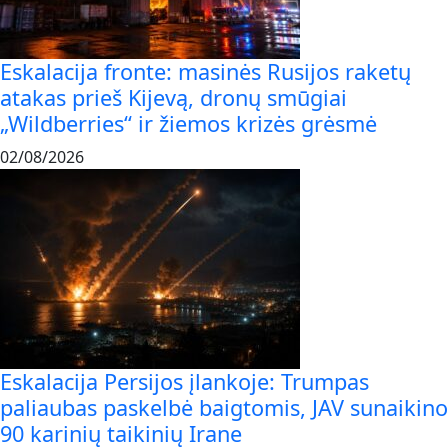
Eskalacija fronte: masinės Rusijos raketų
atakas prieš Kijevą, dronų smūgiai
„Wildberries“ ir žiemos krizės grėsmė
02/08/2026
Eskalacija Persijos įlankoje: Trumpas
paliaubas paskelbė baigtomis, JAV sunaikino
90 karinių taikinių Irane