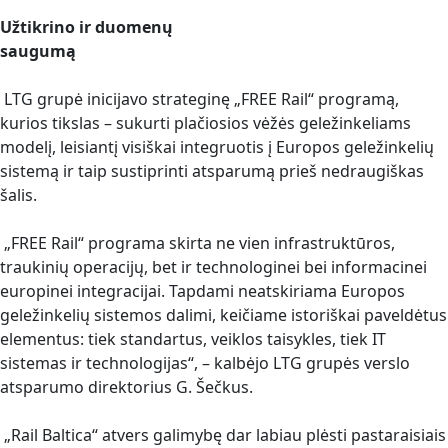
Užtikrino ir duomenų
saugumą
LTG grupė inicijavo strateginę „FREE Rail“ programą,
kurios tikslas – sukurti plačiosios vėžės geležinkeliams
modelį, leisiantį visiškai integruotis į Europos geležinkelių
sistemą ir taip sustiprinti atsparumą prieš nedraugiškas
šalis.
„FREE Rail“ programa skirta ne vien infrastruktūros,
traukinių operacijų, bet ir technologinei bei informacinei
europinei integracijai. Tapdami neatskiriama Europos
geležinkelių sistemos dalimi, keičiame istoriškai paveldėtus
elementus: tiek standartus, veiklos taisykles, tiek IT
sistemas ir technologijas“, – kalbėjo LTG grupės verslo
atsparumo direktorius G. Šečkus.
„Rail Baltica“ atvers galimybę dar labiau plėsti pastaraisiais