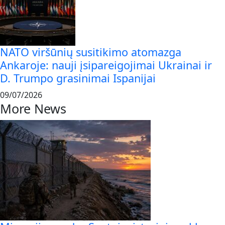
NATO viršūnių susitikimo atomazga
Ankaroje: nauji įsipareigojimai Ukrainai ir
D. Trumpo grasinimai Ispanijai
09/07/2026
More News