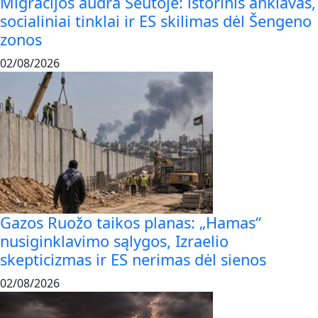
Migracijos audra Seutoje: istorinis anklavas,
socialiniai tinklai ir ES skilimas dėl Šengeno
zonos
02/08/2026
Gazos Ruožo taikos planas: „Hamas“
nusiginklavimo sąlygos, Izraelio
skepticizmas ir ES nerimas dėl sienos
02/08/2026