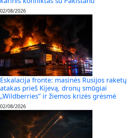
karinis konfliktas su Pakistanu
02/08/2026
Eskalacija fronte: masinės Rusijos raketų
atakas prieš Kijevą, dronų smūgiai
„Wildberries“ ir žiemos krizės grėsmė
02/08/2026