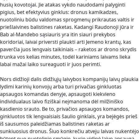
husių kovotojai. Jie atakas vykdo naudodami palyginti
pigius, bet efektyvius ginklus: dronus kamikadzes,
nuotoliniu būdu valdomas sprogmenų prikrautas valtis ir
priešlaivines balistines raketas. Kadangi Raudonoji jūra ir
Bab al-Mandebo sąsiauris yra itin siauri prekybos
koridoriai, laivai priversti plaukti arti Jemeno krantų, kas
paverčia juos lengvais taikiniais – raketos ar drono skrydis
trunka vos kelias minutes, todėl kariniams laivams lieka
labai mažai laiko sureaguoti ir juos perimti.
Nors didžioji dalis didžiųjų laivybos kompanijų laivų plaukia
lydimi karinių konvojų arba turi privačias ginkluotas
apsaugos komandas denyje, apsaugoti kiekvieno
individualaus laivo fiziškai neįmanoma dėl milžiniško
kasdienio srauto. Be to, privačios apsaugos komandos,
ginkluotos tik lengvaisiais šaulio ginklais, yra bejėgės prieš
iš sausumos paleidžiamas balistines raketas ar
sunkiuosius dronus. Šiuo konkrečiu atveju laivas nukentėjo
būtent nuo nuotolinio smūgio, kurio vidinė laivo apsauga