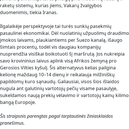
raketų sistemų, kurias jiems, Vakarų žvalgybos
duomenimis, tiekia Iranas.
Ilgalaikėje perspektyvoje tai turės sunkių pasekmių
pasaulinei ekonomikai. Dėl nuolatinių užpuolimų draudimo
įmokos laivams, plaukiantiems per Suezo kanalą, išaugo
šimtais procentų, todėl vis daugiau kompanijų
nusprendžia visiškai boikotuoti šį maršrutą. Jos nukreipia
savo krovininius laivus aplink visą Afrikos žemyną pro
Gerosios Vilties kyšulį. Šis alternatyvus kelias pailgina
kelionę maždaug 10–14 dienų ir reikalauja milžiniškų
papildomų kuro sąnaudų. Galiausiai, visos šios išlaidos
nugula ant galutinių vartotojų pečių visame pasaulyje,
sukeldamos naują prekių vėlavimo ir vartotojų kainų kilimo
bangą Europoje.
Šis straipsnis parengtas pagal tarptautinės žiniasklaidos
pranešimus.