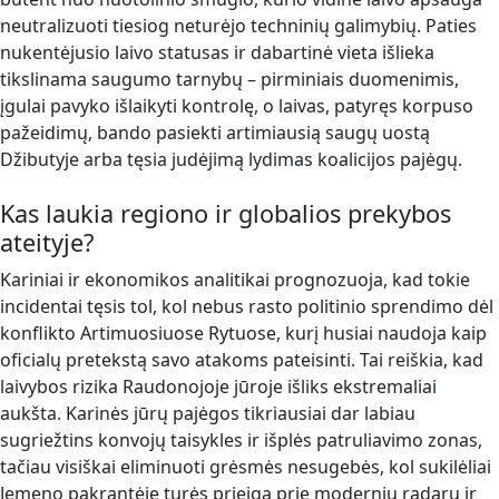
neutralizuoti tiesiog neturėjo techninių galimybių. Paties
nukentėjusio laivo statusas ir dabartinė vieta išlieka
tikslinama saugumo tarnybų – pirminiais duomenimis,
įgulai pavyko išlaikyti kontrolę, o laivas, patyręs korpuso
pažeidimų, bando pasiekti artimiausią saugų uostą
Džibutyje arba tęsia judėjimą lydimas koalicijos pajėgų.
Kas laukia regiono ir globalios prekybos
ateityje?
Kariniai ir ekonomikos analitikai prognozuoja, kad tokie
incidentai tęsis tol, kol nebus rasto politinio sprendimo dėl
konflikto Artimuosiuose Rytuose, kurį husiai naudoja kaip
oficialų pretekstą savo atakoms pateisinti. Tai reiškia, kad
laivybos rizika Raudonojoje jūroje išliks ekstremaliai
aukšta. Karinės jūrų pajėgos tikriausiai dar labiau
sugriežtins konvojų taisykles ir išplės patruliavimo zonas,
tačiau visiškai eliminuoti grėsmės nesugebės, kol sukilėliai
Jemeno pakrantėje turės prieigą prie modernių radarų ir