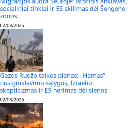
Migracijos audra Seutoje: istorinis anklavas,
socialiniai tinklai ir ES skilimas dėl Šengeno
zonos
02/08/2026
Gazos Ruožo taikos planas: „Hamas“
nusiginklavimo sąlygos, Izraelio
skepticizmas ir ES nerimas dėl sienos
02/08/2026