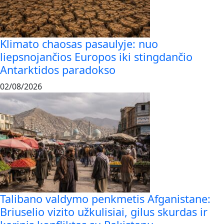
Klimato chaosas pasaulyje: nuo
liepsnojančios Europos iki stingdančio
Antarktidos paradokso
02/08/2026
Talibano valdymo penkmetis Afganistane:
Briuselio vizito užkulisiai, gilus skurdas ir