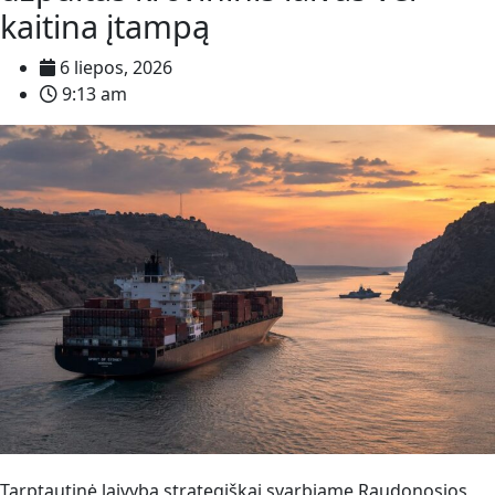
kaitina įtampą
6 liepos, 2026
9:13 am
Tarptautinė laivyba strategiškai svarbiame Raudonosios