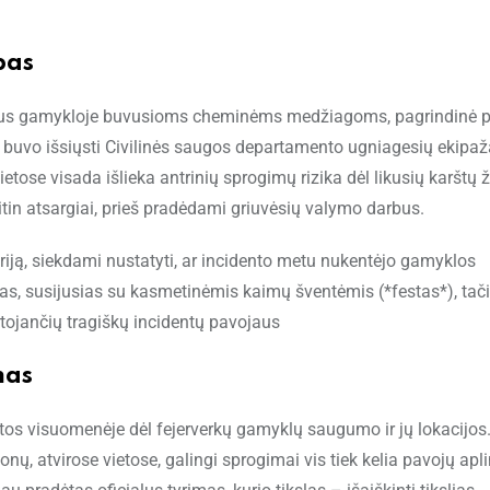
bas
onavus gamykloje buvusioms cheminėms medžiagoms, pagrindinė 
nt buvo išsiųsti Civilinės saugos departamento ugniagesių ekipaž
tose visada išlieka antrinių sprogimų rizika dėl likusių karštų ž
 itin atsargiai, prieš pradėdami griuvėsių valymo darbus.
toriją, siekdami nustatyti, ar incidento metu nukentėjo gamyklos
ijas, susijusias su kasmetinėmis kaimų šventėmis (*festas*), tač
rtojančių tragiškų incidentų pavojaus
mas
ltos visuomenėje dėl fejerverkų gamyklų saugumo ir jų lokacijos
ų, atvirose vietose, galingi sprogimai vis tiek kelia pavojų apli