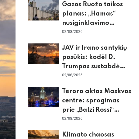
Gazos Ruožo taikos
planas: „Hamas“
nusiginklavimo
sąlygos, Izraelio
02/08/2026
skepticizmas ir ES
JAV ir Irano santykių
nerimas dėl sienos
posūkis: kodėl D.
Trumpas sustabdė
smūgius ir kuo
02/08/2026
rizikuoja pasaulio
Teroro aktas Maskvos
ekonomika
centre: sprogimas
prie „Balzi Rossi“
restorano,
02/08/2026
mirtininkės apgulė ir
Klimato chaosas
tikrieji taikiniai