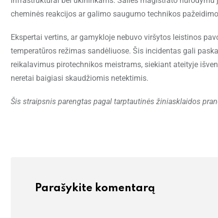
infrastruktūrai bei ūkininkams. Šalies magistrato nurodymu jau
cheminės reakcijos ar galimo saugumo technikos pažeidimo 
Ekspertai vertins, ar gamykloje nebuvo viršytos leistinos pa
temperatūros režimas sandėliuose. Šis incidentas gali paskati
reikalavimus pirotechnikos meistrams, siekiant ateityje išve
neretai baigiasi skaudžiomis netektimis.
Šis straipsnis parengtas pagal tarptautinės žiniasklaidos pra
Parašykite komentarą