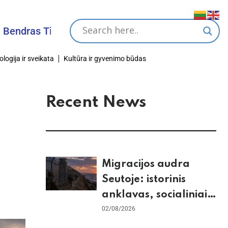
s Tikslas
ologija ir sveikata
Kultūra ir gyvenimo būdas
Recent News
Migracijos audra
Seutoje: istorinis
anklavas, socialiniai
tinklai ir ES skilimas
02/08/2026
dėl Šengeno zonos