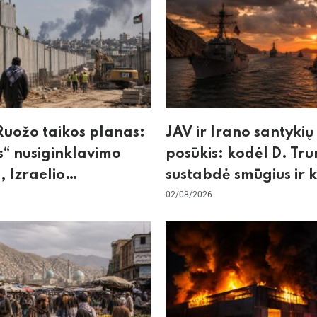
uožo taikos planas:
JAV ir Irano santykių
“ nusiginklavimo
posūkis: kodėl D. Tr
, Izraelio
sustabdė smūgius ir 
izmas ir ES nerimas
rizikuoja pasaulio
02/08/2026
nos
ekonomika