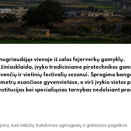
 nugriaudėjęs vienoje iš salos fejerverkų gamyklų.
ė žiniasklaida, įvyko tradiciniame pirotechnikos ga
enčių ir vietinių festivalių sezonui. Sprogimo bang
lometrų esančiose gyvenvietėse, o virš įvykio vietos p
nstitucijas bei specialiąsias tarnybas nedelsiant pra
rajono, kad nebūtų trukdomas ugniagesių ir greitosios pagalbos