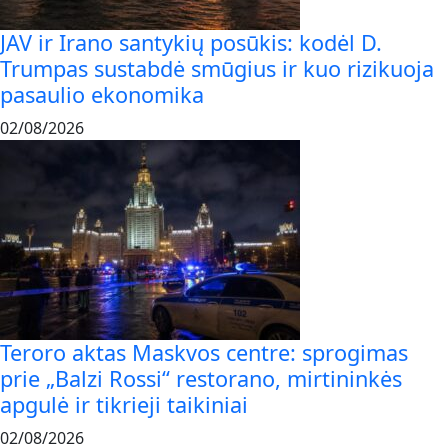
JAV ir Irano santykių posūkis: kodėl D.
Trumpas sustabdė smūgius ir kuo rizikuoja
pasaulio ekonomika
02/08/2026
Teroro aktas Maskvos centre: sprogimas
prie „Balzi Rossi“ restorano, mirtininkės
apgulė ir tikrieji taikiniai
02/08/2026