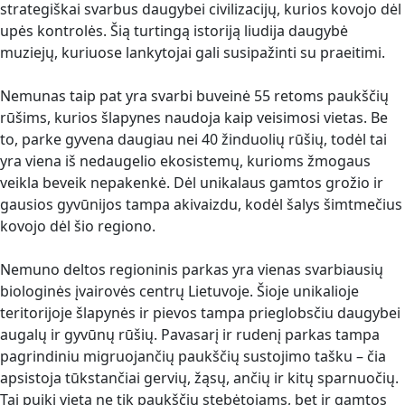
strategiškai svarbus daugybei civilizacijų, kurios kovojo dėl
upės kontrolės. Šią turtingą istoriją liudija daugybė
muziejų, kuriuose lankytojai gali susipažinti su praeitimi.
Nemunas taip pat yra svarbi buveinė 55 retoms paukščių
rūšims, kurios šlapynes naudoja kaip veisimosi vietas. Be
to, parke gyvena daugiau nei 40 žinduolių rūšių, todėl tai
yra viena iš nedaugelio ekosistemų, kurioms žmogaus
veikla beveik nepakenkė. Dėl unikalaus gamtos grožio ir
gausios gyvūnijos tampa akivaizdu, kodėl šalys šimtmečius
kovojo dėl šio regiono.
Nemuno deltos regioninis parkas yra vienas svarbiausių
biologinės įvairovės centrų Lietuvoje. Šioje unikalioje
teritorijoje šlapynės ir pievos tampa prieglobsčiu daugybei
augalų ir gyvūnų rūšių. Pavasarį ir rudenį parkas tampa
pagrindiniu migruojančių paukščių sustojimo tašku – čia
apsistoja tūkstančiai gervių, žąsų, ančių ir kitų sparnuočių.
Tai puiki vieta ne tik paukščių stebėtojams, bet ir gamtos