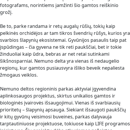
fotografams, norintiems įamžinti šio gamtos reiškinio
grožį.
Be to, parke randama ir retų augalų rūšių, tokių kaip
pelkinės orchidėjos ar tam tikros švendrių rūšys, kurios yra
svarbios šlapynių ekosistemai. Gyvūnijos pasaulis taip pat
įspūdingas – čia gyvena ne tik reti paukščiai, bet ir tokie
žinduoliai kaip ūdra, bebras ar net retai sutinkami
šikšnosparniai. Nemuno delta yra vienas iš nedaugelio
regionų, kur gamtos pusiausvyra išliko beveik nepaliesta
žmogaus veiklos.
Nemuno deltos regioninis parkas aktyviai įgyvendina
aplinkosaugos projektus, skirtus unikalios gamtos ir
biologinės įvairovės išsaugojimui. Vienas iš svarbiausių
prioritetų – šlapynių apsauga. Siekiant išsaugoti paukščių
ir kitų gyvūnų veisimosi buveines, parkas dalyvauja
tarptautiniuose projektuose, tokiuose kaip LIFE programos