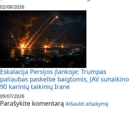
02/08/2026
Eskalacija Persijos įlankoje: Trumpas
paliaubas paskelbė baigtomis, JAV sunaikino
90 karinių taikinių Irane
09/07/2026
Parašykite komentarą
Atšaukti atsakymą