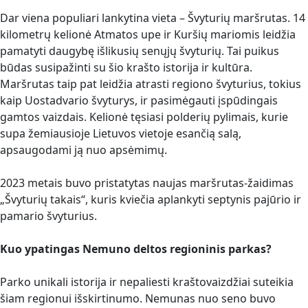
Dar viena populiari lankytina vieta – Švyturių maršrutas. 14
kilometrų kelionė Atmatos upe ir Kuršių mariomis leidžia
pamatyti daugybę išlikusių senųjų švyturių. Tai puikus
būdas susipažinti su šio krašto istorija ir kultūra.
Maršrutas taip pat leidžia atrasti regiono švyturius, tokius
kaip Uostadvario švyturys, ir pasimėgauti įspūdingais
gamtos vaizdais. Kelionė tęsiasi polderių pylimais, kurie
supa žemiausioje Lietuvos vietoje esančią salą,
apsaugodami ją nuo apsėmimų.
2023 metais buvo pristatytas naujas maršrutas-žaidimas
„Švyturių takais“, kuris kviečia aplankyti septynis pajūrio ir
pamario švyturius.
Kuo ypatingas Nemuno deltos regioninis parkas?
Parko unikali istorija ir nepaliesti kraštovaizdžiai suteikia
šiam regionui išskirtinumo. Nemunas nuo seno buvo