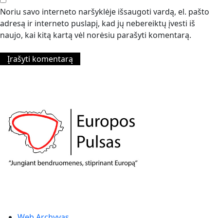
Noriu savo interneto naršyklėje išsaugoti vardą, el. pašto
adresą ir interneto puslapį, kad jų nebereiktų įvesti iš
naujo, kai kitą kartą vėl norėsiu parašyti komentarą.
Web Archyvas