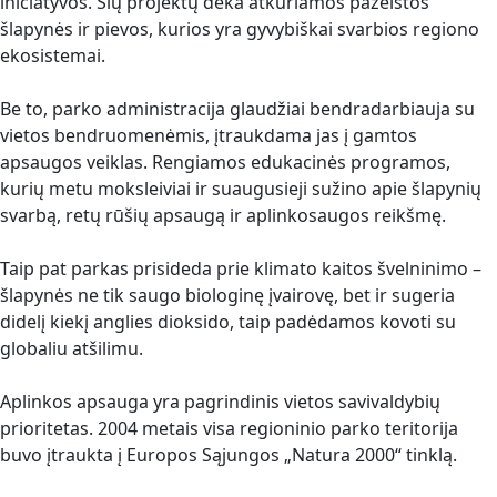
iniciatyvos. Šių projektų dėka atkuriamos pažeistos
šlapynės ir pievos, kurios yra gyvybiškai svarbios regiono
ekosistemai.
Be to, parko administracija glaudžiai bendradarbiauja su
vietos bendruomenėmis, įtraukdama jas į gamtos
apsaugos veiklas. Rengiamos edukacinės programos,
kurių metu moksleiviai ir suaugusieji sužino apie šlapynių
svarbą, retų rūšių apsaugą ir aplinkosaugos reikšmę.
Taip pat parkas prisideda prie klimato kaitos švelninimo –
šlapynės ne tik saugo biologinę įvairovę, bet ir sugeria
didelį kiekį anglies dioksido, taip padėdamos kovoti su
globaliu atšilimu.
Aplinkos apsauga yra pagrindinis vietos savivaldybių
prioritetas. 2004 metais visa regioninio parko teritorija
buvo įtraukta į Europos Sąjungos „Natura 2000“ tinklą.