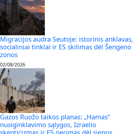
Migracijos audra Seutoje: istorinis anklavas,
socialiniai tinklai ir ES skilimas dėl Šengeno
zonos
02/08/2026
Gazos Ruožo taikos planas: „Hamas“
nusiginklavimo sąlygos, Izraelio
skepticizmas ir ES nerimas dėl sienos