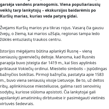
garsėja vandens pramogomis. Viena populiariausių
veiklų tarp lankytojų – ekskursijos baidarėmis po
Kuršių marias, kurias veda patyrę gidai.
Žvejams Kuršių marios yra tikras rojus. Vasarą čia gausu
žvejų, o žiemą, kai marios užšąla, regionas tampa ledo
žūklės entuziastų traukos centru.
Istorijos mėgėjams būtina aplankyti Rusnę – vieną
seniausių gyvenviečių deltoje. Manoma, kad Rusnės
parapija buvo įsteigta dar 1419 m., kai šios apylinkės
priklausė Vokiečių ordinui. Miestelio simbolis – įspūdingas
bažnyčios bokštas. Pirmoji bažnyčia, pastatyta apie 1583
m., buvo viena seniausių visoje Lietuvoje. Be to, už deltos
ribų, aplinkiniuose miesteliuose, galima rasti senovinių
sodybų, kuriose siūloma apsistoti. Čia lankytojai gali
apsilankyti amatininkų dirbtuvėse ir pasimėgauti vietinės
virtuvės šedevrais.