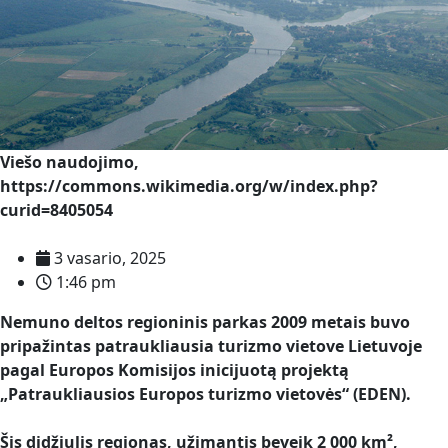
Viešo naudojimo,
https://commons.wikimedia.org/w/index.php?
curid=8405054
3 vasario, 2025
1:46 pm
Nemuno deltos regioninis parkas 2009 metais buvo
pripažintas patraukliausia turizmo vietove Lietuvoje
pagal Europos Komisijos inicijuotą projektą
„Patraukliausios Europos turizmo vietovės“ (EDEN).
Šis didžiulis regionas, užimantis beveik 2 000 km²,