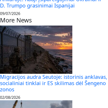
D. Trumpo grasinimai Ispanijai
09/07/2026
More News
Migracijos audra Seutoje: istorinis anklavas,
socialiniai tinklai ir ES skilimas dėl Šengeno
zonos
02/08/2026