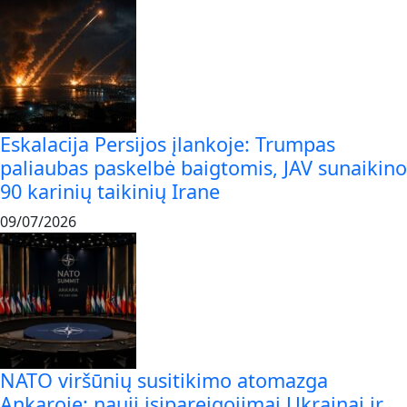
Eskalacija Persijos įlankoje: Trumpas
paliaubas paskelbė baigtomis, JAV sunaikino
90 karinių taikinių Irane
09/07/2026
NATO viršūnių susitikimo atomazga
Ankaroje: nauji įsipareigojimai Ukrainai ir