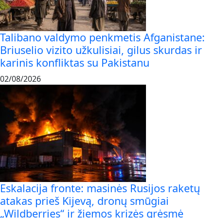
Talibano valdymo penkmetis Afganistane:
Briuselio vizito užkulisiai, gilus skurdas ir
karinis konfliktas su Pakistanu
02/08/2026
Eskalacija fronte: masinės Rusijos raketų
atakas prieš Kijevą, dronų smūgiai
„Wildberries“ ir žiemos krizės grėsmė