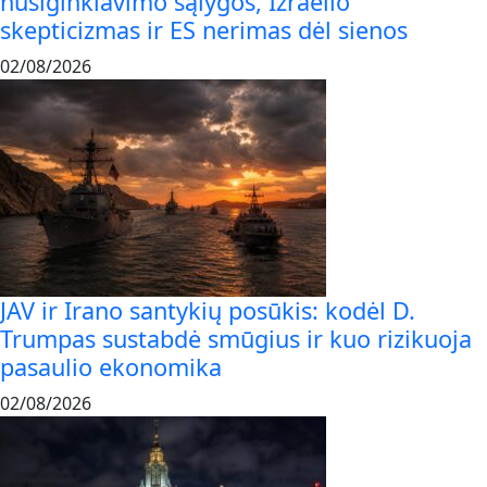
nusiginklavimo sąlygos, Izraelio
skepticizmas ir ES nerimas dėl sienos
02/08/2026
JAV ir Irano santykių posūkis: kodėl D.
Trumpas sustabdė smūgius ir kuo rizikuoja
pasaulio ekonomika
02/08/2026