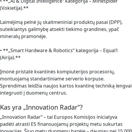
• **„AI & Digital Intelligence“ kategorija – Minespider
(Vokietija).**
Laimėjimą pelnė jų skaitmeniniai produktų pasai (DPP),
suteikiantys galimybę atsekti tiekimo grandines, ypač
mineralų pramonėje.
• **„Smart Hardware & Robotics“ kategorija – Equal1
(Airija).**
Įmonė pristatė kvantinės kompiuterijos procesorių,
montuojamą standartiniame serverio korpuse.
Sprendimas leidžia naujos kartos kvantinę techniką lengvai
integruoti į duomenų centrus.
Kas yra „Innovation Radar“?
„Innovation Radar“ – tai Europos Komisijos iniciatyva
padėti atrasti ES finansuojamų projektų metu sukurtas
inovacijas. Šiuo metu duomenų bazėje – daugiau nei 15 000