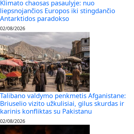
Klimato chaosas pasaulyje: nuo
liepsnojančios Europos iki stingdančio
Antarktidos paradokso
02/08/2026
Talibano valdymo penkmetis Afganistane:
Briuselio vizito užkulisiai, gilus skurdas ir
karinis konfliktas su Pakistanu
02/08/2026