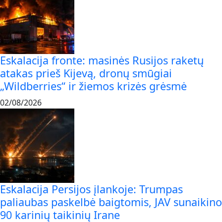
Eskalacija fronte: masinės Rusijos raketų
atakas prieš Kijevą, dronų smūgiai
„Wildberries“ ir žiemos krizės grėsmė
02/08/2026
Eskalacija Persijos įlankoje: Trumpas
paliaubas paskelbė baigtomis, JAV sunaikino
90 karinių taikinių Irane