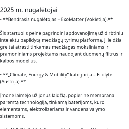
2025 m. nugalėtojai
• **Bendrasis nugalėtojas – ExoMatter (Vokietija).**
Šis startuolis pelnė pagrindinį apdovanojimą už dirbtiniu
intelektu papildytą medžiagų tyrimų platformą. Ji leidžia
greitai atrasti tinkamas medžiagas moksliniams ir
pramoniniams projektams naudojant duomenų filtrus ir
kalbos modelius.
• **„Climate, Energy & Mobility“ kategorija – Ecolyte
(Austrija).**
Įmonė laimėjo už jonus laidžią, popierine membrana
paremtą technologiją, tinkamą baterijoms, kuro
elementams, elektrolizeriams ir vandens valymo
sistemoms.