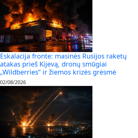
Eskalacija fronte: masinės Rusijos raketų
atakas prieš Kijevą, dronų smūgiai
„Wildberries“ ir žiemos krizės grėsmė
02/08/2026