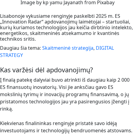
Image by kp yamu Jayanath from Pixabay
Lisabonoje vykusiame renginyje paskelbti 2025 m. ES
„Innovation Radar“ apdovanojimų laimėtojai – startuoliai,
kurių kuriamos technologijos jau keičia dirbtinio intelekto,
energetikos, skaitmeninės atsekamumo ir kvantinės
technikos sritis.
Daugiau šia tema:
Skaitmeninė strategija
,
DIGITAL
STRATEGY
Kas varžėsi dėl apdovanojimų?
Į finalą patekę dalyviai buvo atrinkti iš daugiau kaip 2 000
ES finansuotų inovatorių. Visi jie anksčiau gavo ES
mokslinių tyrimų ir inovacijų programų finansavimą, o jų
pristatomos technologijos jau yra pasirengusios įžengti į
rinką.
Kiekvienas finalininkas renginyje pristatė savo idėją
investuotojams ir technologijų bendruomenės atstovams.