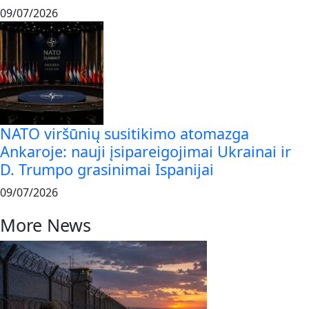
09/07/2026
NATO viršūnių susitikimo atomazga
Ankaroje: nauji įsipareigojimai Ukrainai ir
D. Trumpo grasinimai Ispanijai
09/07/2026
More News