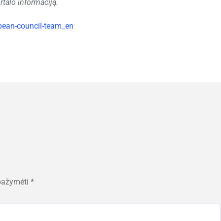
talo informaciją.
opean-council-team_en
 pažymėti
*