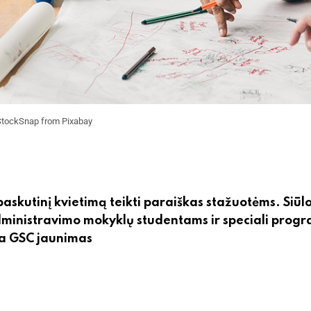
StockSnap from Pixabay
paskutinį kvietimą teikti paraiškas stažuotėms. Siū
ministravimo mokyklų studentams ir speciali prog
ba GSC jaunimas