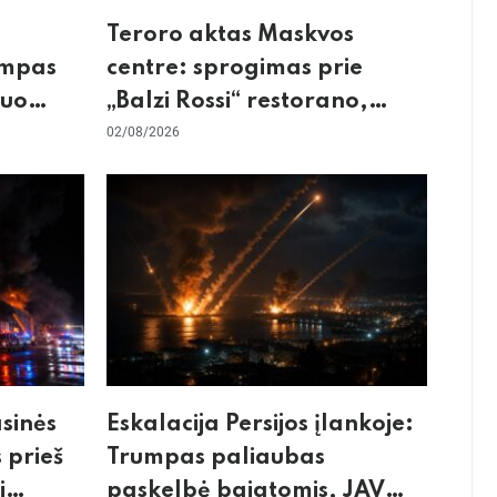
Teroro aktas Maskvos
umpas
centre: sprogimas prie
kuo
„Balzi Rossi“ restorano,
mirtininkės apgulė ir tikrieji
02/08/2026
taikiniai
asinės
Eskalacija Persijos įlankoje:
 prieš
Trumpas paliaubas
i
paskelbė baigtomis, JAV