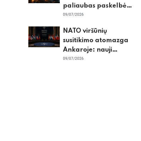
paliaubas paskelbė
baigtomis, JAV
09/07/2026
sunaikino 90 karinių
NATO viršūnių
taikinių Irane
susitikimo atomazga
Ankaroje: nauji
įsipareigojimai
09/07/2026
Ukrainai ir D. Trumpo
grasinimai Ispanijai