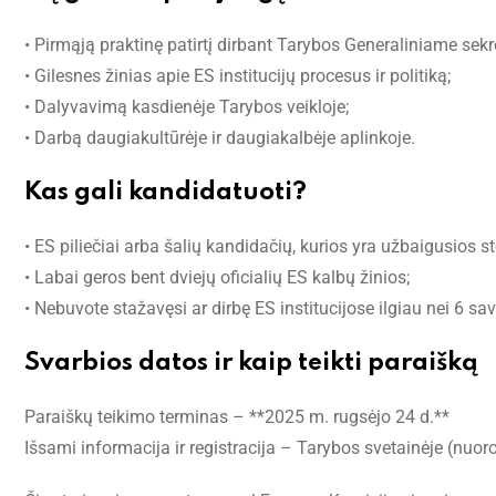
• Pirmąją praktinę patirtį dirbant Tarybos Generaliniame sekre
• Gilesnes žinias apie ES institucijų procesus ir politiką;
• Dalyvavimą kasdienėje Tarybos veikloje;
• Darbą daugiakultūrėje ir daugiakalbėje aplinkoje.
Kas gali kandidatuoti?
• ES piliečiai arba šalių kandidačių, kurios yra užbaigusios st
• Labai geros bent dviejų oficialių ES kalbų žinios;
• Nebuvote stažavęsi ar dirbę ES institucijose ilgiau nei 6 sava
Svarbios datos ir kaip teikti paraišką
Paraiškų teikimo terminas – **2025 m. rugsėjo 24 d.**
Išsami informacija ir registracija – Tarybos svetainėje (nuoro