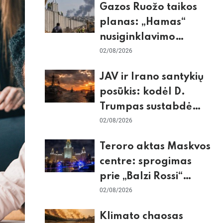
Gazos Ruožo taikos
planas: „Hamas“
nusiginklavimo
sąlygos, Izraelio
02/08/2026
skepticizmas ir ES
JAV ir Irano santykių
nerimas dėl sienos
posūkis: kodėl D.
Trumpas sustabdė
smūgius ir kuo
02/08/2026
rizikuoja pasaulio
Teroro aktas Maskvos
ekonomika
centre: sprogimas
prie „Balzi Rossi“
restorano,
02/08/2026
mirtininkės apgulė ir
Klimato chaosas
tikrieji taikiniai