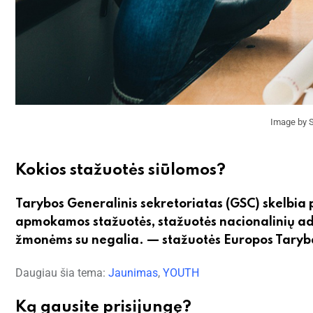
Image by 
Kokios stažuotės siūlomos?
Tarybos Generalinis sekretoriatas (GSC) skelbia 
apmokamos stažuotės, stažuotės nacionalinių ad
žmonėms su negalia. — stažuotės Europos Tary
Daugiau šia tema:
Jaunimas
,
YOUTH
Ką gausite prisijungę?