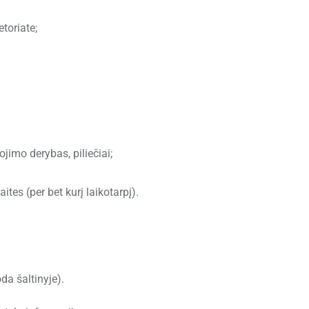
toriate;
ojimo derybas, piliečiai;
ites (per bet kurį laikotarpį).
da šaltinyje).