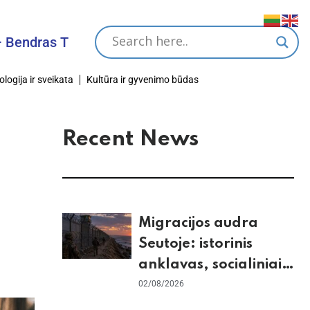
s Tikslas
ologija ir sveikata
Kultūra ir gyvenimo būdas
Recent News
Migracijos audra
Seutoje: istorinis
anklavas, socialiniai
tinklai ir ES skilimas
02/08/2026
dėl Šengeno zonos