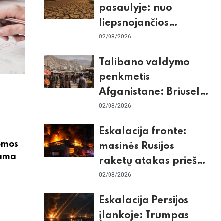
pasaulyje: nuo
liepsnojančios
Europos iki
02/08/2026
stingdančio
Talibano valdymo
Antarktidos
penkmetis
paradokso
Afganistane: Briuselio
vizito užkulisiai, gilus
02/08/2026
skurdas ir karinis
Eskalacija fronte:
konfliktas su
lomos
masinės Rusijos
Pakistanu
rama
raketų atakas prieš
Kijevą, dronų smūgiai
02/08/2026
„Wildberries“ ir
Eskalacija Persijos
žiemos krizės grėsmė
įlankoje: Trumpas