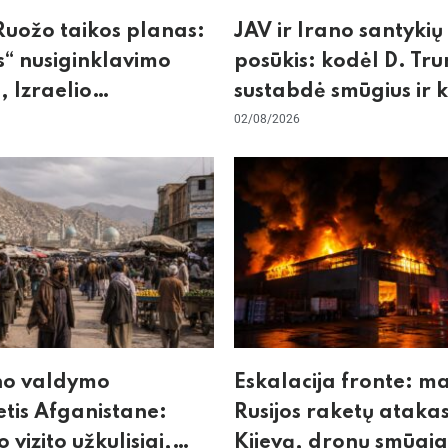
uožo taikos planas:
JAV ir Irano santykių
“ nusiginklavimo
posūkis: kodėl D. Tr
, Izraelio
sustabdė smūgius ir 
izmas ir ES nerimas
rizikuoja pasaulio
02/08/2026
nos
ekonomika
no valdymo
Eskalacija fronte: m
tis Afganistane:
Rusijos raketų atakas
o vizito užkulisiai,
Kijevą, dronų smūgia