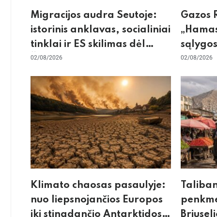
Migracijos audra Seutoje:
Gazos R
istorinis anklavas, socialiniai
„Hamas
tinklai ir ES skilimas dėl
sąlygos
Šengeno zonos
02/08/2026
skeptic
02/08/2026
dėl sie
Klimato chaosas pasaulyje:
Taliba
nuo liepsnojančios Europos
penkme
iki stingdančio Antarktidos
Briuseli