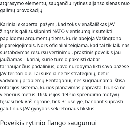
atgrasymo elementu, saugančiu rytines aljanso sienas nuo
galimų provokacijų.
Kariniai ekspertai pažymi, kad toks vienašališkas JAV
žingsnis gali susilpninti NATO vientisumą ir suteikti
papildomų argumentų tiems, kurie abejoja Vašingtono
įsipareigojimais. Nors oficialiai teigiama, kad tai tik laikinas
sustabdymas resursų vertinimui, praktinis poveikis jau
jaučiamas – kariai, kurie turėjo pakeisti dabar
tarnaujančius padalinius, gavo nurodymą likti savo bazėse
JAV teritorijoje. Tai sukelia ne tik strateginių, bet ir
vadybinių problemų Pentagonui, nes sugriaunama ištisa
rotacijos sistema, kurios planavimas paprastai trunka ne
vienerius metus. Diskusijos dėl šio sprendimo motyvų
tęsiasi tiek Vašingtone, tiek Briuselyje, bandant suprasti
galutinius JAV gynybos sekretoriaus tikslus.
Poveikis rytinio flango saugumui