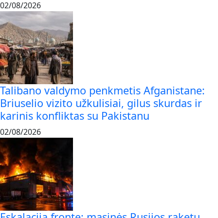
02/08/2026
Talibano valdymo penkmetis Afganistane:
Briuselio vizito užkulisiai, gilus skurdas ir
karinis konfliktas su Pakistanu
02/08/2026
Eskalacija fronte: masinės Rusijos raketų