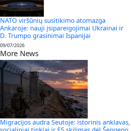
NATO viršūnių susitikimo atomazga
Ankaroje: nauji įsipareigojimai Ukrainai ir
D. Trumpo grasinimai Ispanijai
09/07/2026
More News
Migracijos audra Seutoje: istorinis anklavas,
socialiniai tinklai ir ES skilimas dėl Šengeno