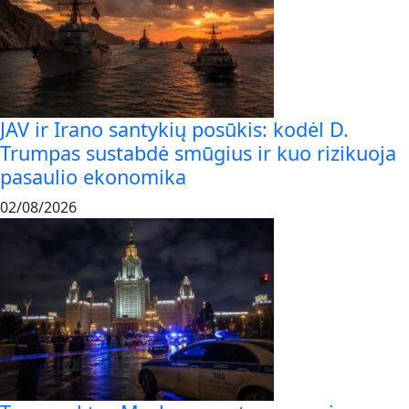
JAV ir Irano santykių posūkis: kodėl D.
Trumpas sustabdė smūgius ir kuo rizikuoja
pasaulio ekonomika
02/08/2026