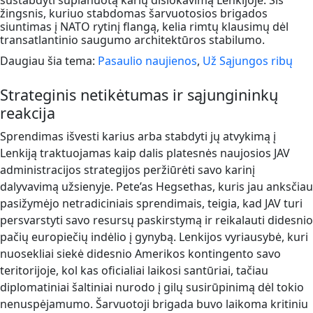
sustabdyti suplanuotą karių dislokavimą Lenkijoje. Šis
žingsnis, kuriuo stabdomas šarvuotosios brigados
siuntimas į NATO rytinį flangą, kelia rimtų klausimų dėl
transatlantinio saugumo architektūros stabilumo.
Daugiau šia tema:
Pasaulio naujienos
,
Už Sąjungos ribų
Strateginis netikėtumas ir sąjungininkų
reakcija
Sprendimas išvesti karius arba stabdyti jų atvykimą į
Lenkiją traktuojamas kaip dalis platesnės naujosios JAV
administracijos strategijos peržiūrėti savo karinį
dalyvavimą užsienyje. Pete’as Hegsethas, kuris jau anksčiau
pasižymėjo netradiciniais sprendimais, teigia, kad JAV turi
persvarstyti savo resursų paskirstymą ir reikalauti didesnio
pačių europiečių indėlio į gynybą. Lenkijos vyriausybė, kuri
nuosekliai siekė didesnio Amerikos kontingento savo
teritorijoje, kol kas oficialiai laikosi santūriai, tačiau
diplomatiniai šaltiniai nurodo į gilų susirūpinimą dėl tokio
nenuspėjamumo. Šarvuotoji brigada buvo laikoma kritiniu