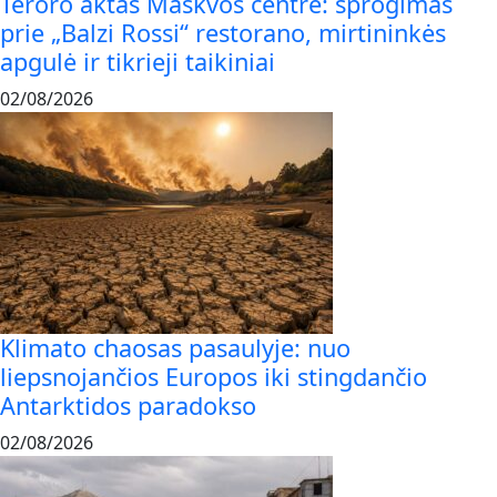
Teroro aktas Maskvos centre: sprogimas
prie „Balzi Rossi“ restorano, mirtininkės
apgulė ir tikrieji taikiniai
02/08/2026
Klimato chaosas pasaulyje: nuo
liepsnojančios Europos iki stingdančio
Antarktidos paradokso
02/08/2026