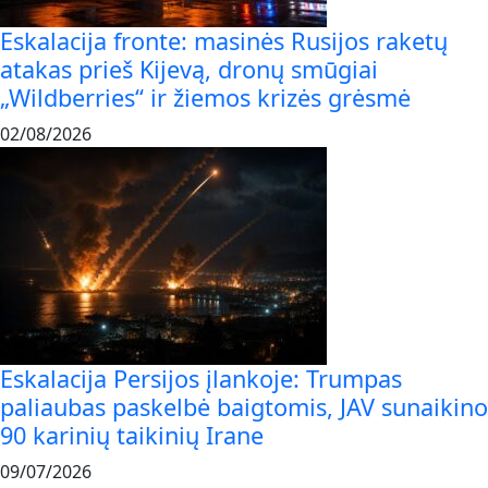
Eskalacija fronte: masinės Rusijos raketų
atakas prieš Kijevą, dronų smūgiai
„Wildberries“ ir žiemos krizės grėsmė
02/08/2026
Eskalacija Persijos įlankoje: Trumpas
paliaubas paskelbė baigtomis, JAV sunaikino
90 karinių taikinių Irane
09/07/2026