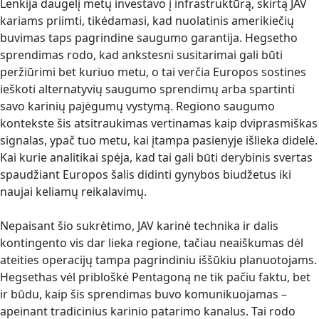
Lenkija daugelį metų investavo į infrastruktūrą, skirtą JAV
kariams priimti, tikėdamasi, kad nuolatinis amerikiečių
buvimas taps pagrindine saugumo garantija. Hegsetho
sprendimas rodo, kad ankstesni susitarimai gali būti
peržiūrimi bet kuriuo metu, o tai verčia Europos sostines
ieškoti alternatyvių saugumo sprendimų arba spartinti
savo karinių pajėgumų vystymą. Regiono saugumo
kontekste šis atsitraukimas vertinamas kaip dviprasmiškas
signalas, ypač tuo metu, kai įtampa pasienyje išlieka didelė.
Kai kurie analitikai spėja, kad tai gali būti derybinis svertas
spaudžiant Europos šalis didinti gynybos biudžetus iki
naujai keliamų reikalavimų.
Nepaisant šio sukrėtimo, JAV karinė technika ir dalis
kontingento vis dar lieka regione, tačiau neaiškumas dėl
ateities operacijų tampa pagrindiniu iššūkiu planuotojams.
Hegsethas vėl pribloškė Pentagoną ne tik pačiu faktu, bet
ir būdu, kaip šis sprendimas buvo komunikuojamas –
apeinant tradicinius karinio patarimo kanalus. Tai rodo