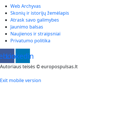
Web Archyvas
Skonių ir istorijų žemėlapis
Atrask savo galimybes
Jaunimo balsas
Naujienos ir straipsniai
Privatumo politika
ebook
Linkedin
Autoriaus teisės © europospulsas.lt
Exit mobile version