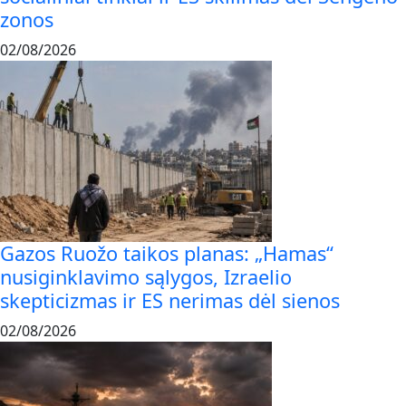
zonos
02/08/2026
Gazos Ruožo taikos planas: „Hamas“
nusiginklavimo sąlygos, Izraelio
skepticizmas ir ES nerimas dėl sienos
02/08/2026