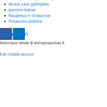
Atrask savo galimybes
Jaunimo balsas
Naujienos ir straipsniai
Privatumo politika
ebook
Linkedin
Autoriaus teisės © europospulsas.lt
Exit mobile version