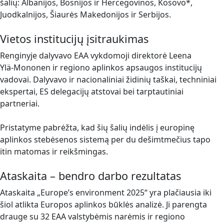
šalių: Albanijos, Bosnijos ir Hercegovinos, Kosovo*,
Juodkalnijos, Šiaurės Makedonijos ir Serbijos.
Vietos institucijų įsitraukimas
Renginyje dalyvavo EAA vykdomoji direktorė Leena
Ylä‑Mononen ir regiono aplinkos apsaugos institucijų
vadovai. Dalyvavo ir nacionaliniai židinių taškai, techniniai
ekspertai, ES delegacijų atstovai bei tarptautiniai
partneriai.
Pristatyme pabrėžta, kad šių šalių indėlis į europinę
aplinkos stebėsenos sistemą per du dešimtmečius tapo
itin matomas ir reikšmingas.
Ataskaita – bendro darbo rezultatas
Ataskaita „Europe’s environment 2025“ yra plačiausia iki
šiol atlikta Europos aplinkos būklės analizė. Ji parengta
drauge su 32 EAA valstybėmis narėmis ir regiono