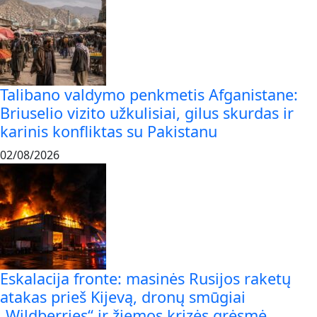
Talibano valdymo penkmetis Afganistane:
Briuselio vizito užkulisiai, gilus skurdas ir
karinis konfliktas su Pakistanu
02/08/2026
Eskalacija fronte: masinės Rusijos raketų
atakas prieš Kijevą, dronų smūgiai
„Wildberries“ ir žiemos krizės grėsmė