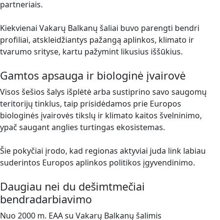
partneriais.
Kiekvienai Vakarų Balkanų šaliai buvo parengti bendri
profiliai, atskleidžiantys pažangą aplinkos, klimato ir
tvarumo srityse, kartu pažymint likusius iššūkius.
Gamtos apsauga ir biologinė įvairovė
Visos šešios šalys išplėtė arba sustiprino savo saugomų
teritorijų tinklus, taip prisidėdamos prie Europos
biologinės įvairovės tikslų ir klimato kaitos švelninimo,
ypač saugant anglies turtingas ekosistemas.
Šie pokyčiai įrodo, kad regionas aktyviai juda link labiau
suderintos Europos aplinkos politikos įgyvendinimo.
Daugiau nei du dešimtmečiai
bendradarbiavimo
Nuo 2000 m. EAA su Vakarų Balkanų šalimis