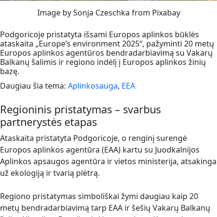
Image by Sonja Czeschka from Pixabay
Podgoricoje pristatyta išsami Europos aplinkos būklės
ataskaita „Europe’s environment 2025“, pažyminti 20 metų
Europos aplinkos agentūros bendradarbiavimą su Vakarų
Balkanų šalimis ir regiono indėlį į Europos aplinkos žinių
bazę.
Daugiau šia tema:
Aplinkosauga
,
EEA
Regioninis pristatymas – svarbus
partnerystės etapas
Ataskaita pristatyta Podgoricoje, o renginį surengė
Europos aplinkos agentūra (EAA) kartu su Juodkalnijos
Aplinkos apsaugos agentūra ir vietos ministerija, atsakinga
už ekologiją ir tvarią plėtrą.
Regiono pristatymas simboliškai žymi daugiau kaip 20
metų bendradarbiavimą tarp EAA ir šešių Vakarų Balkanų