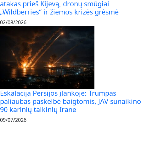
atakas prieš Kijevą, dronų smūgiai
„Wildberries“ ir žiemos krizės grėsmė
02/08/2026
Eskalacija Persijos įlankoje: Trumpas
paliaubas paskelbė baigtomis, JAV sunaikino
90 karinių taikinių Irane
09/07/2026