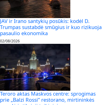
JAV ir Irano santykių posūkis: kodėl D.
Trumpas sustabdė smūgius ir kuo rizikuoja
pasaulio ekonomika
02/08/2026
Teroro aktas Maskvos centre: sprogimas
prie „Balzi Rossi“ restorano, mirtininkės