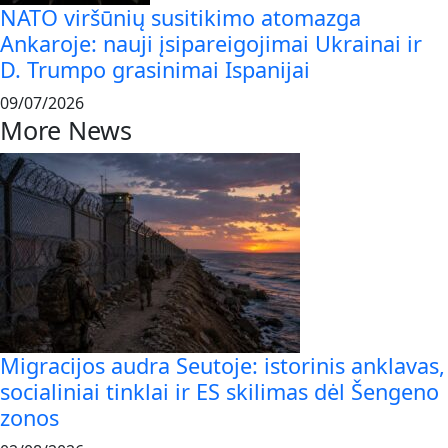
NATO viršūnių susitikimo atomazga
Ankaroje: nauji įsipareigojimai Ukrainai ir
D. Trumpo grasinimai Ispanijai
09/07/2026
More News
Migracijos audra Seutoje: istorinis anklavas,
socialiniai tinklai ir ES skilimas dėl Šengeno
zonos