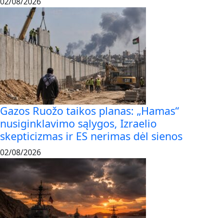
02/08/2026
Gazos Ruožo taikos planas: „Hamas“
nusiginklavimo sąlygos, Izraelio
skepticizmas ir ES nerimas dėl sienos
02/08/2026