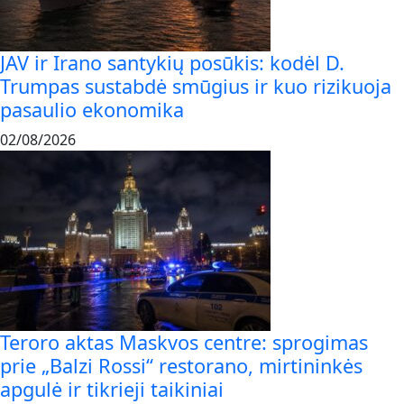
JAV ir Irano santykių posūkis: kodėl D.
Trumpas sustabdė smūgius ir kuo rizikuoja
pasaulio ekonomika
02/08/2026
Teroro aktas Maskvos centre: sprogimas
prie „Balzi Rossi“ restorano, mirtininkės
apgulė ir tikrieji taikiniai