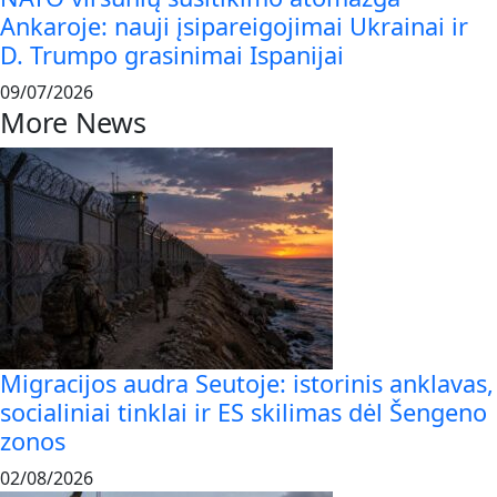
Ankaroje: nauji įsipareigojimai Ukrainai ir
D. Trumpo grasinimai Ispanijai
09/07/2026
More News
Migracijos audra Seutoje: istorinis anklavas,
socialiniai tinklai ir ES skilimas dėl Šengeno
zonos
02/08/2026