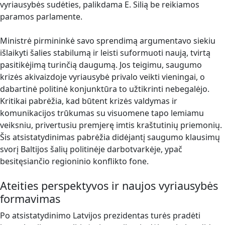
vyriausybės sudėties, palikdama E. Silią be reikiamos
paramos parlamente.
Ministrė pirmininkė savo sprendimą argumentavo siekiu
išlaikyti šalies stabilumą ir leisti suformuoti naują, tvirtą
pasitikėjimą turinčią daugumą. Jos teigimu, saugumo
krizės akivaizdoje vyriausybė privalo veikti vieningai, o
dabartinė politinė konjunktūra to užtikrinti nebegalėjo.
Kritikai pabrėžia, kad būtent krizės valdymas ir
komunikacijos trūkumas su visuomene tapo lemiamu
veiksniu, privertusiu premjerę imtis kraštutinių priemonių.
Šis atsistatydinimas pabrėžia didėjantį saugumo klausimų
svorį Baltijos šalių politinėje darbotvarkėje, ypač
besitęsiančio regioninio konflikto fone.
Ateities perspektyvos ir naujos vyriausybės
formavimas
Po atsistatydinimo Latvijos prezidentas turės pradėti