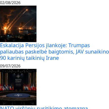
02/08/2026
Eskalacija Persijos įlankoje: Trumpas
paliaubas paskelbė baigtomis, JAV sunaikino
90 karinių taikinių Irane
09/07/2026
NATO viršūnių susitikimo atomazga