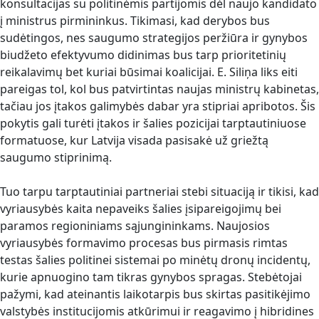
konsultacijas su politinėmis partijomis dėl naujo kandidato
į ministrus pirmininkus. Tikimasi, kad derybos bus
sudėtingos, nes saugumo strategijos peržiūra ir gynybos
biudžeto efektyvumo didinimas bus tarp prioritetinių
reikalavimų bet kuriai būsimai koalicijai. E. Siliņa liks eiti
pareigas tol, kol bus patvirtintas naujas ministrų kabinetas,
tačiau jos įtakos galimybės dabar yra stipriai apribotos. Šis
pokytis gali turėti įtakos ir šalies pozicijai tarptautiniuose
formatuose, kur Latvija visada pasisakė už griežtą
saugumo stiprinimą.
Tuo tarpu tarptautiniai partneriai stebi situaciją ir tikisi, kad
vyriausybės kaita nepaveiks šalies įsipareigojimų bei
paramos regioniniams sąjungininkams. Naujosios
vyriausybės formavimo procesas bus pirmasis rimtas
testas šalies politinei sistemai po minėtų dronų incidentų,
kurie apnuogino tam tikras gynybos spragas. Stebėtojai
pažymi, kad ateinantis laikotarpis bus skirtas pasitikėjimo
valstybės institucijomis atkūrimui ir reagavimo į hibridines