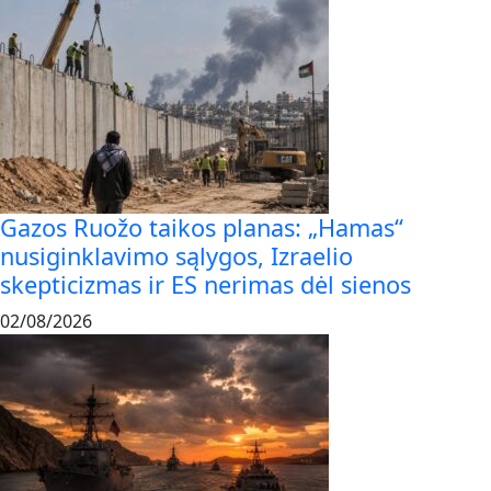
Gazos Ruožo taikos planas: „Hamas“
nusiginklavimo sąlygos, Izraelio
skepticizmas ir ES nerimas dėl sienos
02/08/2026