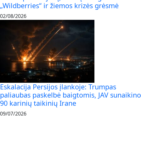
„Wildberries“ ir žiemos krizės grėsmė
02/08/2026
Eskalacija Persijos įlankoje: Trumpas
paliaubas paskelbė baigtomis, JAV sunaikino
90 karinių taikinių Irane
09/07/2026