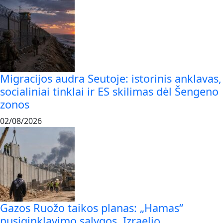
Migracijos audra Seutoje: istorinis anklavas,
socialiniai tinklai ir ES skilimas dėl Šengeno
zonos
02/08/2026
Gazos Ruožo taikos planas: „Hamas“
nusiginklavimo sąlygos, Izraelio