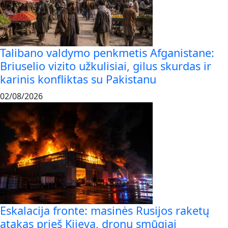
Talibano valdymo penkmetis Afganistane:
Briuselio vizito užkulisiai, gilus skurdas ir
karinis konfliktas su Pakistanu
02/08/2026
Eskalacija fronte: masinės Rusijos raketų
atakas prieš Kijevą, dronų smūgiai