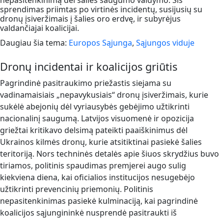
nepasitenkinimą dėl šalies saugumo valdymo. Šis
sprendimas priimtas po virtinės incidentų, susijusių su
dronų įsiveržimais į šalies oro erdvę, ir subyrėjus
valdančiajai koalicijai.
Daugiau šia tema:
Europos Sąjunga
,
Sąjungos viduje
Dronų incidentai ir koalicijos griūtis
Pagrindinė pasitraukimo priežastis siejama su
vadinamaisiais „nepavykusiais“ dronų įsiveržimais, kurie
sukėlė abejonių dėl vyriausybės gebėjimo užtikrinti
nacionalinį saugumą. Latvijos visuomenė ir opozicija
griežtai kritikavo delsimą pateikti paaiškinimus dėl
Ukrainos kilmės dronų, kurie atsitiktinai pasiekė šalies
teritoriją. Nors techninės detalės apie šiuos skrydžius buvo
tiriamos, politinis spaudimas premjerei augo sulig
kiekviena diena, kai oficialios institucijos nesugebėjo
užtikrinti prevencinių priemonių. Politinis
nepasitenkinimas pasiekė kulminaciją, kai pagrindinė
koalicijos sąjungininkė nusprendė pasitraukti iš