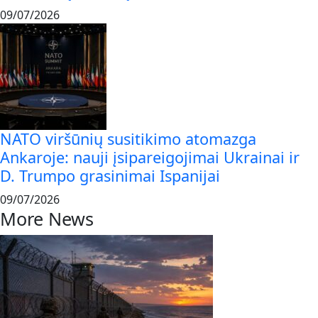
09/07/2026
NATO viršūnių susitikimo atomazga
Ankaroje: nauji įsipareigojimai Ukrainai ir
D. Trumpo grasinimai Ispanijai
09/07/2026
More News