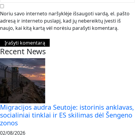
Noriu savo interneto naršyklėje išsaugoti vardą, el. pašto
adresą ir interneto puslapį, kad jų nebereiktų įvesti iš
naujo, kai kitą kartą vėl norėsiu parašyti komentarą.
Recent News
Migracijos audra Seutoje: istorinis anklavas,
socialiniai tinklai ir ES skilimas dėl Šengeno
zonos
02/08/2026