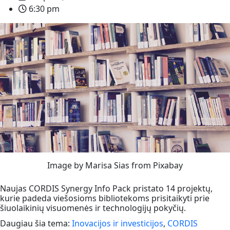
6:30 pm
Image by Marisa Sias from Pixabay
Naujas CORDIS Synergy Info Pack pristato 14 projektų,
kurie padeda viešosioms bibliotekoms prisitaikyti prie
šiuolaikinių visuomenės ir technologijų pokyčių.
Daugiau šia tema:
Inovacijos ir investicijos
,
CORDIS