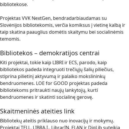
bibliotekose.
Projektas VVK NextGen, bendradarbiaudamas su
Slovėnijos bibliotekomis, verčia komiksus į vietinę kalbą ir
taip skatina paauglius domėtis skaitymu bei socialinėmis
temomis.
Bibliotekos – demokratijos centrai
Kiti projektai, tokie kaip LIBRI ir ECS, parodo, kaip
bibliotekos padeda integruoti trečiųjų šalių piliečius,
stiprina pilietinį aktyvumą ir palaiko mokslininkų
bendruomenes. LOE for GOOD projektas padeda
bibliotekoms pritraukti naujų lankytojų, kurti
bendruomenes ir skatinti socialinę gerovę.
Skaitmeninės ateities link
Bibliotekų ateitis priklauso nuo inovacijų ir mokymų.
Projektai TELL, LIBRA.I., LibrarIN, ELAN ir DigLib suteikia