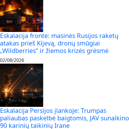
Eskalacija fronte: masinės Rusijos raketų
atakas prieš Kijevą, dronų smūgiai
„Wildberries“ ir žiemos krizės grėsmė
02/08/2026
Eskalacija Persijos įlankoje: Trumpas
paliaubas paskelbė baigtomis, JAV sunaikino
90 karinių taikinių Irane