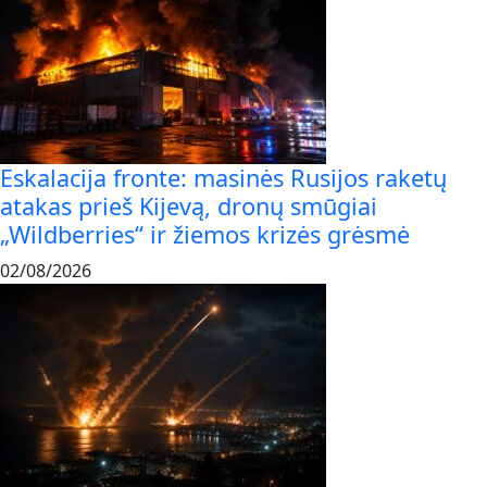
Eskalacija fronte: masinės Rusijos raketų
atakas prieš Kijevą, dronų smūgiai
„Wildberries“ ir žiemos krizės grėsmė
02/08/2026