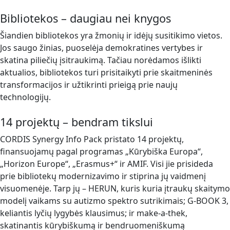
Bibliotekos – daugiau nei knygos
Šiandien bibliotekos yra žmonių ir idėjų susitikimo vietos.
Jos saugo žinias, puoselėja demokratines vertybes ir
skatina piliečių įsitraukimą. Tačiau norėdamos išlikti
aktualios, bibliotekos turi prisitaikyti prie skaitmeninės
transformacijos ir užtikrinti prieigą prie naujų
technologijų.
14 projektų – bendram tikslui
CORDIS Synergy Info Pack pristato 14 projektų,
finansuojamų pagal programas „Kūrybiška Europa“,
„Horizon Europe“, „Erasmus+“ ir AMIF. Visi jie prisideda
prie bibliotekų modernizavimo ir stiprina jų vaidmenį
visuomenėje. Tarp jų – HERUN, kuris kuria įtraukų skaitymo
modelį vaikams su autizmo spektro sutrikimais; G-BOOK 3,
keliantis lyčių lygybės klausimus; ir make-a-thek,
skatinantis kūrybiškumą ir bendruomeniškumą