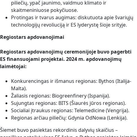
piliečių, ypač jaunimo, vaidmuo klimato ir
skaitmeniniuose pokyčiuose.
Protingas ir tvarus augimas: diskutuota apie švariųjų
technologijų revoliuciją ir ES lyderystę šioje srityje.
Regiostars apdovanojimai
Regiostars apdovanojimų ceremonijoje buvo pagerbti
ES finansuojami projektai. 2024 m. apdovanojimų
laimėtojai:
Konkurencingas ir išmanus regionas: Bythos (Italija-
Malta).
Žaliasis regionas: Biogreenfinery (Ispanija).
Sujungtas regionas: BITS (Šiaurės jūros regionas).
Socialiai įtraukus regionas: Telemedicine (Vengrija).
Regionas arčiau piliečių: Gdynia OdNowa (Lenkija).
Šiemet buvo pasiektas rekordinis dalyvių skaičius –