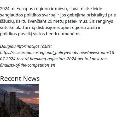
2024 m. Europos regionų ir miestų savaitė atskleidė
sanglaudos politikos svarbą ir jos gebėjimą prisitaikyti prie
iššūkių, kartu švenčiant 20 metų pasiekimus. Šis renginys
suteikė platformą diskusijoms apie regionų ateitį ir
politikos poveikį vietos bendruomenėms.
Daugiau informacijos rasite:
https://ec.europa.eu/regional_policy/whats-new/newsroom/18-
07-2024-record-breaking-regiostars-2024-get-to-know-the-
finalists-of-the-competition_en
Recent News