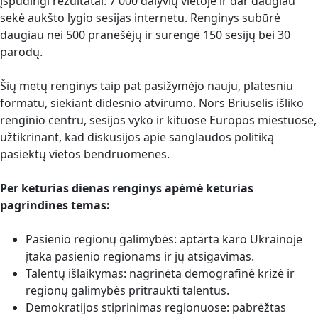
įspūdingi rezultatai: 7 000 dalyvių vietoje ir dar daugiau
sekė aukšto lygio sesijas internetu. Renginys subūrė
daugiau nei 500 pranešėjų ir surengė 150 sesijų bei 30
parodų.
Šių metų renginys taip pat pasižymėjo nauju, platesniu
formatu, siekiant didesnio atvirumo. Nors Briuselis išliko
renginio centru, sesijos vyko ir kituose Europos miestuose,
užtikrinant, kad diskusijos apie sanglaudos politiką
pasiektų vietos bendruomenes.
Per keturias dienas renginys apėmė keturias
pagrindines temas:
Pasienio regionų galimybės: aptarta karo Ukrainoje
įtaka pasienio regionams ir jų atsigavimas.
Talentų išlaikymas: nagrinėta demografinė krizė ir
regionų galimybės pritraukti talentus.
Demokratijos stiprinimas regionuose: pabrėžtas