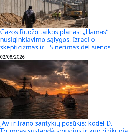
Gazos Ruožo taikos planas: „Hamas“
nusiginklavimo sąlygos, Izraelio
skepticizmas ir ES nerimas dėl sienos
02/08/2026
JAV ir Irano santykių posūkis: kodėl D.
Trumpas sustabdė smūgius ir kuo rizikuoja