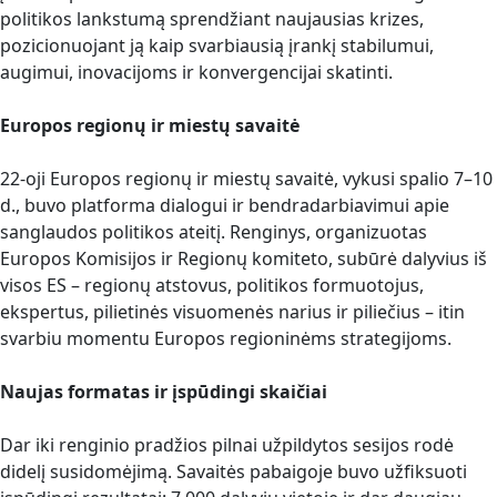
politikos lankstumą sprendžiant naujausias krizes,
pozicionuojant ją kaip svarbiausią įrankį stabilumui,
augimui, inovacijoms ir konvergencijai skatinti.
Europos regionų ir miestų savaitė
22-oji Europos regionų ir miestų savaitė, vykusi spalio 7–10
d., buvo platforma dialogui ir bendradarbiavimui apie
sanglaudos politikos ateitį. Renginys, organizuotas
Europos Komisijos ir Regionų komiteto, subūrė dalyvius iš
visos ES – regionų atstovus, politikos formuotojus,
ekspertus, pilietinės visuomenės narius ir piliečius – itin
svarbiu momentu Europos regioninėms strategijoms.
Naujas formatas ir įspūdingi skaičiai
Dar iki renginio pradžios pilnai užpildytos sesijos rodė
didelį susidomėjimą. Savaitės pabaigoje buvo užfiksuoti