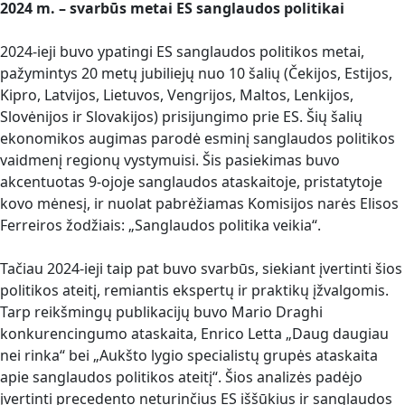
2024 m. – svarbūs metai ES sanglaudos politikai
2024-ieji buvo ypatingi ES sanglaudos politikos metai,
pažymintys 20 metų jubiliejų nuo 10 šalių (Čekijos, Estijos,
Kipro, Latvijos, Lietuvos, Vengrijos, Maltos, Lenkijos,
Slovėnijos ir Slovakijos) prisijungimo prie ES. Šių šalių
ekonomikos augimas parodė esminį sanglaudos politikos
vaidmenį regionų vystymuisi. Šis pasiekimas buvo
akcentuotas 9-ojoje sanglaudos ataskaitoje, pristatytoje
kovo mėnesį, ir nuolat pabrėžiamas Komisijos narės Elisos
Ferreiros žodžiais: „Sanglaudos politika veikia“.
Tačiau 2024-ieji taip pat buvo svarbūs, siekiant įvertinti šios
politikos ateitį, remiantis ekspertų ir praktikų įžvalgomis.
Tarp reikšmingų publikacijų buvo Mario Draghi
konkurencingumo ataskaita, Enrico Letta „Daug daugiau
nei rinka“ bei „Aukšto lygio specialistų grupės ataskaita
apie sanglaudos politikos ateitį“. Šios analizės padėjo
įvertinti precedento neturinčius ES iššūkius ir sanglaudos