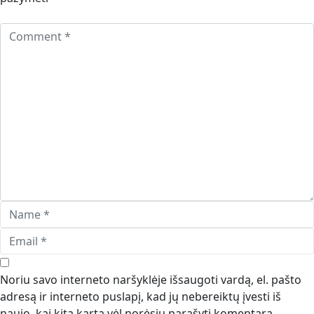
Noriu savo interneto naršyklėje išsaugoti vardą, el. pašto
adresą ir interneto puslapį, kad jų nebereiktų įvesti iš
naujo, kai kitą kartą vėl norėsiu parašyti komentarą.