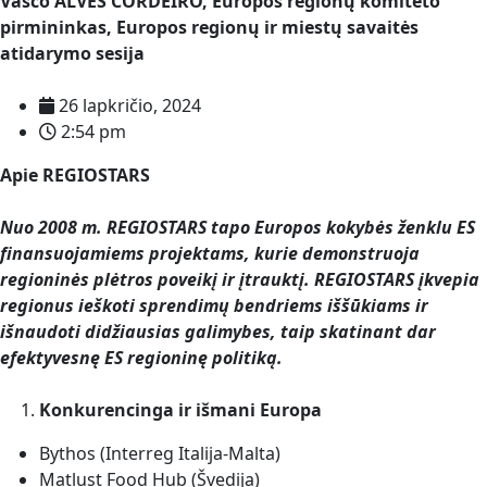
Vasco ALVES CORDEIRO, Europos regionų komiteto
pirmininkas, Europos regionų ir miestų savaitės
atidarymo sesija
26 lapkričio, 2024
2:54 pm
Apie REGIOSTARS
Nuo 2008 m. REGIOSTARS tapo Europos kokybės ženklu ES
finansuojamiems projektams, kurie demonstruoja
regioninės plėtros poveikį ir įtrauktį. REGIOSTARS įkvepia
regionus ieškoti sprendimų bendriems iššūkiams ir
išnaudoti didžiausias galimybes, taip skatinant dar
efektyvesnę ES regioninę politiką.
Konkurencinga ir išmani Europa
Bythos (Interreg Italija-Malta)
Matlust Food Hub (Švedija)