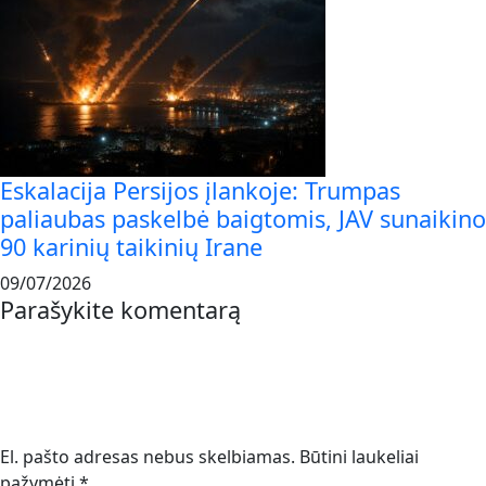
Eskalacija Persijos įlankoje: Trumpas
paliaubas paskelbė baigtomis, JAV sunaikino
90 karinių taikinių Irane
09/07/2026
Parašykite komentarą
El. pašto adresas nebus skelbiamas.
Būtini laukeliai
pažymėti
*