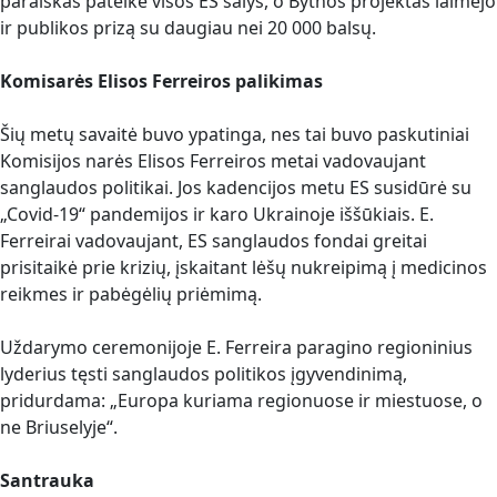
paraiškas pateikė visos ES šalys, o Bythos projektas laimėjo
ir publikos prizą su daugiau nei 20 000 balsų.
Komisarės Elisos Ferreiros palikimas
Šių metų savaitė buvo ypatinga, nes tai buvo paskutiniai
Komisijos narės Elisos Ferreiros metai vadovaujant
sanglaudos politikai. Jos kadencijos metu ES susidūrė su
„Covid-19“ pandemijos ir karo Ukrainoje iššūkiais. E.
Ferreirai vadovaujant, ES sanglaudos fondai greitai
prisitaikė prie krizių, įskaitant lėšų nukreipimą į medicinos
reikmes ir pabėgėlių priėmimą.
Uždarymo ceremonijoje E. Ferreira paragino regioninius
lyderius tęsti sanglaudos politikos įgyvendinimą,
pridurdama: „Europa kuriama regionuose ir miestuose, o
ne Briuselyje“.
Santrauka