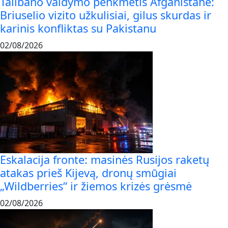
Talibano valdymo penkmetis Afganistane:
Briuselio vizito užkulisiai, gilus skurdas ir
karinis konfliktas su Pakistanu
02/08/2026
Eskalacija fronte: masinės Rusijos raketų
atakas prieš Kijevą, dronų smūgiai
„Wildberries“ ir žiemos krizės grėsmė
02/08/2026