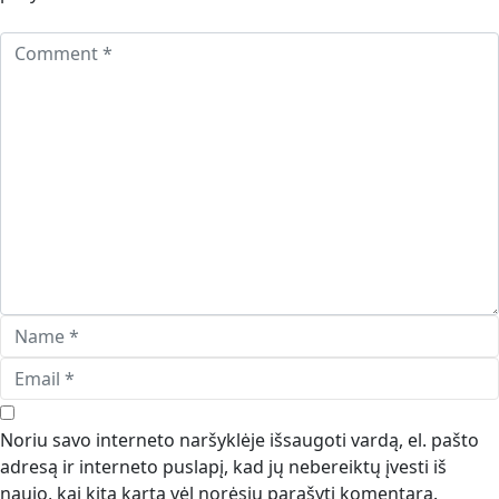
Noriu savo interneto naršyklėje išsaugoti vardą, el. pašto
adresą ir interneto puslapį, kad jų nebereiktų įvesti iš
naujo, kai kitą kartą vėl norėsiu parašyti komentarą.