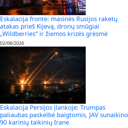
Eskalacija fronte: masinės Rusijos raketų
atakas prieš Kijevą, dronų smūgiai
„Wildberries“ ir žiemos krizės grėsmė
02/08/2026
Eskalacija Persijos įlankoje: Trumpas
paliaubas paskelbė baigtomis, JAV sunaikino
90 karinių taikinių Irane