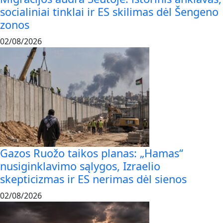
socialiniai tinklai ir ES skilimas dėl Šengeno
zonos
02/08/2026
Gazos Ruožo taikos planas: „Hamas“
nusiginklavimo sąlygos, Izraelio
skepticizmas ir ES nerimas dėl sienos
02/08/2026