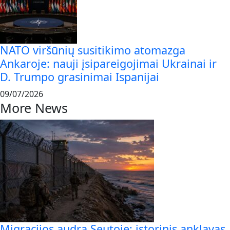
NATO viršūnių susitikimo atomazga
Ankaroje: nauji įsipareigojimai Ukrainai ir
D. Trumpo grasinimai Ispanijai
09/07/2026
More News
Migracijos audra Seutoje: istorinis anklavas,