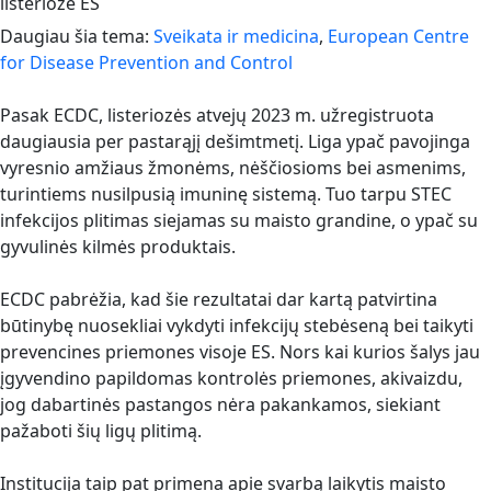
listeriozė ES
Daugiau šia tema:
Sveikata ir medicina
,
European Centre
for Disease Prevention and Control
Pasak ECDC, listeriozės atvejų 2023 m. užregistruota
daugiausia per pastarąjį dešimtmetį. Liga ypač pavojinga
vyresnio amžiaus žmonėms, nėščiosioms bei asmenims,
turintiems nusilpusią imuninę sistemą. Tuo tarpu STEC
infekcijos plitimas siejamas su maisto grandine, o ypač su
gyvulinės kilmės produktais.
ECDC pabrėžia, kad šie rezultatai dar kartą patvirtina
būtinybę nuosekliai vykdyti infekcijų stebėseną bei taikyti
prevencines priemones visoje ES. Nors kai kurios šalys jau
įgyvendino papildomas kontrolės priemones, akivaizdu,
jog dabartinės pastangos nėra pakankamos, siekiant
pažaboti šių ligų plitimą.
Institucija taip pat primena apie svarbą laikytis maisto