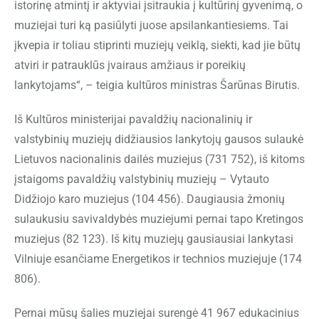
istorinę atmintį ir aktyviai įsitraukia į kultūrinį gyvenimą, o
muziejai turi ką pasiūlyti juose apsilankantiesiems. Tai
įkvepia ir toliau stiprinti muziejų veiklą, siekti, kad jie būtų
atviri ir patrauklūs įvairaus amžiaus ir poreikių
lankytojams“, – teigia kultūros ministras Šarūnas Birutis.
Iš Kultūros ministerijai pavaldžių nacionalinių ir
valstybinių muziejų didžiausios lankytojų gausos sulaukė
Lietuvos nacionalinis dailės muziejus (731 752), iš kitoms
įstaigoms pavaldžių valstybinių muziejų – Vytauto
Didžiojo karo muziejus (104 456). Daugiausia žmonių
sulaukusiu savivaldybės muziejumi pernai tapo Kretingos
muziejus (82 123). Iš kitų muziejų gausiausiai lankytasi
Vilniuje esančiame Energetikos ir technios muziejuje (174
806).
Pernai mūsų šalies muziejai surengė 41 967 edukacinius