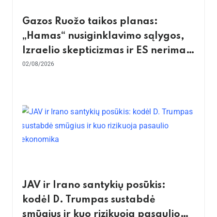
Gazos Ruožo taikos planas:
„Hamas“ nusiginklavimo sąlygos,
Izraelio skepticizmas ir ES nerimas
dėl sienos
02/08/2026
JAV ir Irano santykių posūkis:
kodėl D. Trumpas sustabdė
smūgius ir kuo rizikuoja pasaulio