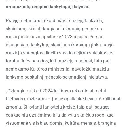
organizuotų renginių lankytojai, dalyviai.
Praėję metai tapo rekordiniais muziejų lankytojų
skaičiumi, iki šiol daugiausia žmonių per metus
muziejuose buvo apsilankę 2023-aisiais. Pernai
išaugusiam lankytojų skaičiui reikšmingą įtaką turėjo
muziejų surengtos didelio susidomėjimo sulaukusios
tarptautinės parodos, kiti muziejų renginiai, taip pat
nemokamo Kultūros ministerijai pavaldžių muziejų
lankymo paskutinį mėnesio sekmadienį iniciatyva.
„Džiaugiuosi, kad 2024-ieji buvo rekordiniai metai
Lietuvos muziejams – juose apsilankė beveik 6 milijonai
žmonių. Ši kylanti lankytojų kreivė, taip pat išaugęs
edukacinių užsiėmimų ir jų dalyvių skaičius rodo, kad
visuomenė vis labiau domisi kultūra, menais, brangina