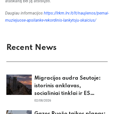
ataskaitą bei ją atsisiųsti.
Daugiau informacijos
https://lrkm.lrv.lt/lt/naujienos/pernai-
muziejuose-apsilanke-rekordinis-lankytoju-skaicius/
Recent News
Migracijos audra Seutoje:
istorinis anklavas,
socialiniai tinklai ir ES
skilimas dėl Šengeno zonos
02/08/2026