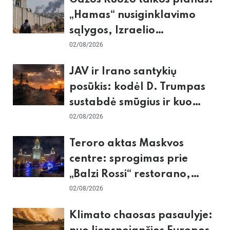
Gazos Ruožo taikos planas:
„Hamas“ nusiginklavimo
sąlygos, Izraelio
skepticizmas ir ES nerimas
02/08/2026
dėl sienos
JAV ir Irano santykių
posūkis: kodėl D. Trumpas
sustabdė smūgius ir kuo
rizikuoja pasaulio
02/08/2026
ekonomika
Teroro aktas Maskvos
centre: sprogimas prie
„Balzi Rossi“ restorano,
mirtininkės apgulė ir tikrieji
02/08/2026
taikiniai
Klimato chaosas pasaulyje: