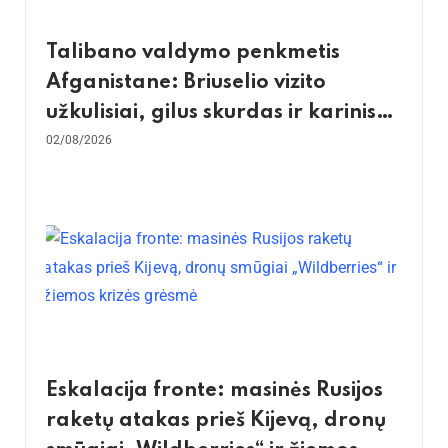
Talibano valdymo penkmetis
Afganistane: Briuselio vizito
užkulisiai, gilus skurdas ir karinis
konfliktas su Pakistanu
02/08/2026
Eskalacija fronte: masinės Rusijos
raketų atakas prieš Kijevą, dronų