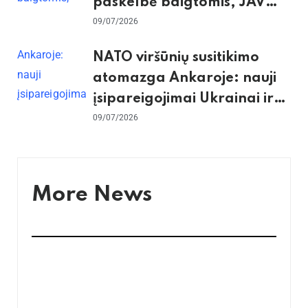
paskelbė baigtomis, JAV
sunaikino 90 karinių taikinių
09/07/2026
Irane
NATO viršūnių susitikimo
atomazga Ankaroje: nauji
įsipareigojimai Ukrainai ir
D. Trumpo grasinimai
09/07/2026
Ispanijai
More News