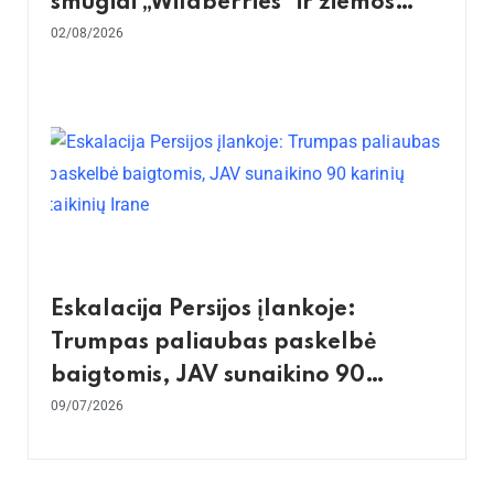
smūgiai „Wildberries“ ir žiemos
krizės grėsmė
02/08/2026
Eskalacija Persijos įlankoje:
Trumpas paliaubas paskelbė
baigtomis, JAV sunaikino 90
karinių taikinių Irane
09/07/2026