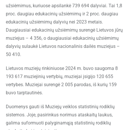
užsiėmimus, kuriuose apsilankė 739 694 dalyviai. Tai 1,8
proc. daugiau edukacinių užsiėmimų ir 2 proc. daugiau
edukacinių užsiėmimų dalyvių nei 2023 metais.
Daugiausiai edukacinių užsiėmimų surengė Lietuvos jūrų
muziejus – 4 356, o daugiausiai edukacinių užsiėmimų
dalyvių sulaukė Lietuvos nacionalinis dailės muziejus –
50 410.
Lietuvos muziejų rinkiniuose 2024 m. buvo saugoma 8
193 617 muziejinių vertybių, muziejai įsigijo 120 655
vertybes. Muziejai surengė 2 005 parodas, iš kurių 159
buvo tarptautinės.
Duomenys gauti iš Muziejų veiklos statistinių rodiklių
sistemos. Joje, pasirinkus norimus ataskaitų laukus,
galima suformuoti palyginamąją statistinių rodiklių