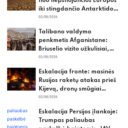
nuo liepsnojančios Europos
iki stingdančio Antarktidos
paradokso
02/08/2026
Talibano valdymo
penkmetis Afganistane:
Briuselio vizito užkulisiai,
gilus skurdas ir karinis
02/08/2026
konfliktas su Pakistanu
Eskalacija fronte: masinės
Rusijos raketų atakas prieš
Kijevą, dronų smūgiai
„Wildberries“ ir žiemos
02/08/2026
krizės grėsmė
Eskalacija Persijos įlankoje:
Trumpas paliaubas