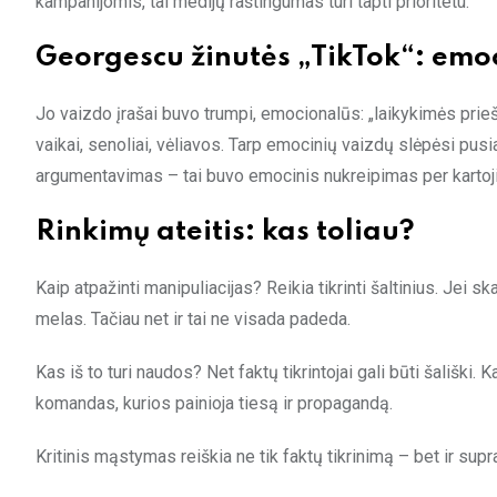
kampanijomis, tai medijų raštingumas turi tapti prioritetu.
Georgescu žinutės „TikTok“: emoc
Jo vaizdo įrašai buvo trumpi, emocionalūs: „laikykimės pri
vaikai, senoliai, vėliavos. Tarp emocinių vaizdų slėpėsi pus
argumentavimas – tai buvo emocinis nukreipimas per kartojim
Rinkimų ateitis: kas toliau?
Kaip atpažinti manipuliacijas? Reikia tikrinti šaltinius. Jei
melas. Tačiau net ir tai ne visada padeda.
Kas iš to turi naudos? Net faktų tikrintojai gali būti šališki. K
komandas, kurios painioja tiesą ir propagandą.
Kritinis mąstymas reiškia ne tik faktų tikrinimą – bet ir sup