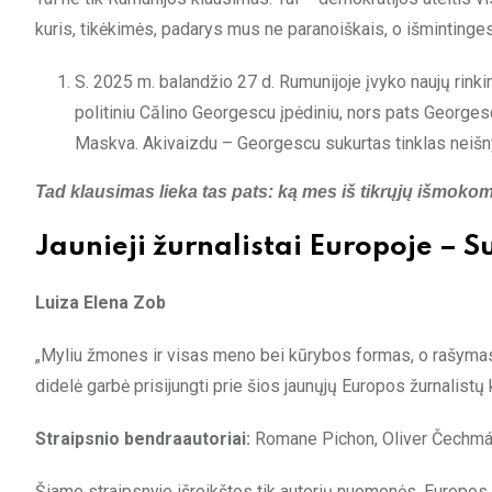
kuris, tikėkimės, padarys mus ne paranoiškais, o išmintinges
S. 2025 m. balandžio 27 d. Rumunijoje įvyko naujų rink
politiniu Călino Georgescu įpėdiniu, nors pats Georgesc
Maskva. Akivaizdu – Georgescu sukurtas tinklas neišn
Tad klausimas lieka tas pats: ką mes iš tikrųjų išmoko
Jaunieji žurnalistai Europoje – S
Luiza Elena Zob
„Myliu žmones ir visas meno bei kūrybos formas, o rašymas 
didelė garbė prisijungti prie šios jaunųjų Europos žurnalist
Straipsnio bendraautoriai:
Romane Pichon, Oliver Čechmán
Šiame straipsnyje išreikštos tik autorių nuomonės. Europos 