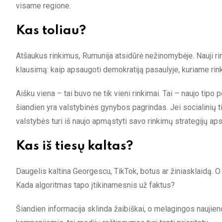
visame regione.
Kas toliau?
Atšaukus rinkimus, Rumunija atsidūrė nežinomybėje. Nauji rin
klausimą: kaip apsaugoti demokratiją pasaulyje, kuriame rinki
Aišku viena – tai buvo ne tik vieni rinkimai. Tai – naujo tip
šiandien yra valstybinės gynybos pagrindas. Jei socialinių t
valstybės turi iš naujo apmąstyti savo rinkimų strategijų ap
Kas iš tiesų kaltas?
Daugelis kaltina Georgescu, TikTok, botus ar žiniasklaidą. O
Kada algoritmas tapo įtikinamesnis už faktus?
Šiandien informacija sklinda žaibiškai, o melagingos naujieno