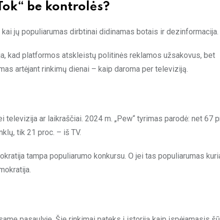
kTok“ be kontrolės?
 kai jų populiarumas dirbtinai didinamas botais ir dezinformacija.
ja, kad platformos atskleistų politinės reklamos užsakovus, bet
mas artėjant rinkimų dienai – kaip daroma per televiziją.
nei televizija ar laikraščiai. 2024 m. „Pew“ tyrimas parodė: net 67 p
klų, tik 21 proc. – iš TV.
mokratija tampa populiarumo konkursu. O jei tas populiarumas kur
mokratija.
same pasaulyje. Šie rinkimai pateks į istoriją kaip įspėjamasis šū