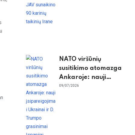
s
su
NATO viršūnių
susitikimo atomazga
Ankaroje: nauji
įsipareigojimai
09/07/2026
Ukrainai ir D. Trumpo
an
grasinimai Ispanijai