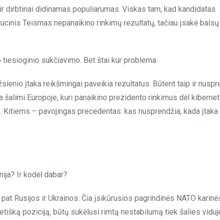
i ir dirbtinai didinamas populiarumas. Viskas tam, kad kandidatas
ucinis Teismas nepanaikino rinkimų rezultatų, tačiau įsakė balsų
 tiesioginio sukčiavimo. Bet štai kur problema:
užsienio įtaka reikšmingai paveikia rezultatus. Būtent taip ir nusp
alimi Europoje, kuri panaikino prezidento rinkimus dėl kibernet
i. Kitiems – pavojingas precedentas: kas nusprendžia, kada įtak
ija? Ir kodėl dabar?
 pat Rusijos ir Ukrainos. Čia įsikūrusios pagrindinės NATO karinė
tišką poziciją, būtų sukėlusi rimtą nestabilumą tiek šalies viduje