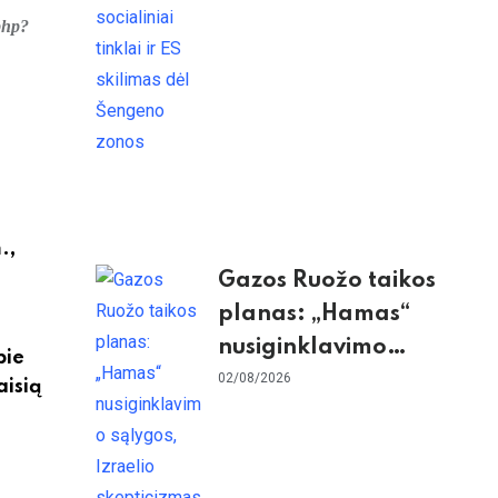
dėl Šengeno zonos
php?
.,
Gazos Ruožo taikos
planas: „Hamas“
nusiginklavimo
pie
sąlygos, Izraelio
02/08/2026
aisią
skepticizmas ir ES
nerimas dėl sienos