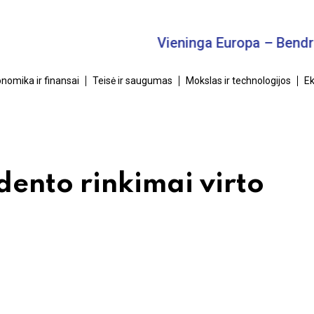
Vieninga Europa – Bendras Ti
nomika ir finansai
Teisė ir saugumas
Mokslas ir technologijos
Ek
dento rinkimai virto