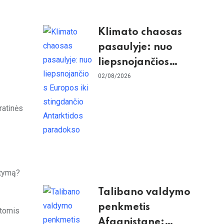
Klimato chaosas
pasaulyje: nuo
liepsnojančios
Europos iki
02/08/2026
stingdančio
Antarktidos
ratinės
paradokso
stymą?
Talibano valdymo
penkmetis
otomis
Afganistane: