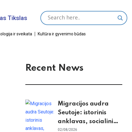
kslas
ologija ir sveikata
Kultūra ir gyvenimo būdas
Recent News
Migracijos audra
Seutoje: istorinis
anklavas, socialiniai
tinklai ir ES skilimas
02/08/2026