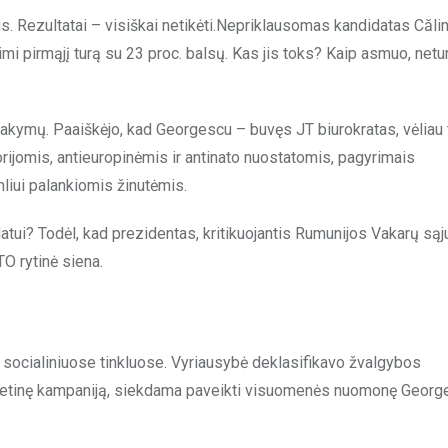
s. Rezultatai – visiškai netikėti.Nepriklausomas kandidatas Căli
 pirmąjį turą su 23 proc. balsų. Kas jis toks? Kaip asmuo, netu
 atsakymų. Paaiškėjo, kad Georgescu – buvęs JT biurokratas, vėliau
rijomis, antieuropinėmis ir antinato nuostatomis, pagyrimais
liui palankiomis žinutėmis.
datui? Todėl, kad prezidentas, kritikuojantis Rumunijos Vakarų sąj
TO rytinė siena.
lą socialiniuose tinkluose. Vyriausybė deklasifikavo žvalgybos
ernetinę kampaniją, siekdama paveikti visuomenės nuomonę Georg