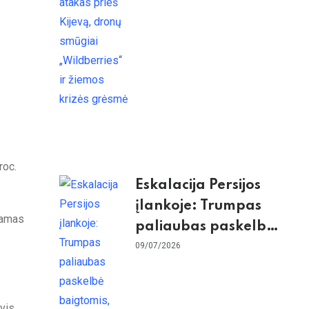
„Wildberries“ ir
žiemos krizės grėsmė
roc.
Eskalacija Persijos
įlankoje: Trumpas
iamas
paliaubas paskelbė
baigtomis, JAV
09/07/2026
sunaikino 90 karinių
taikinių Irane
vis,