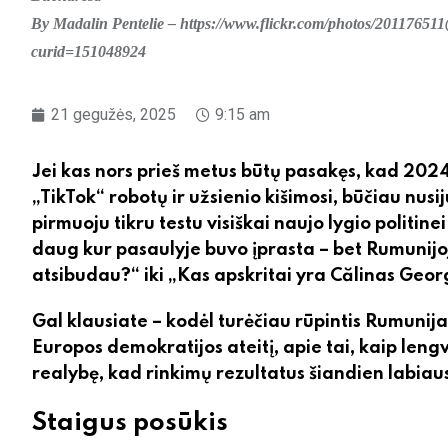
By Madalin Pentelie – https://www.flickr.com/photos/2011765
curid=151048924
21 gegužės, 2025
9:15 am
Jei kas nors prieš metus būtų pasakęs, kad 2024
„TikTok“ robotų ir užsienio kišimosi, būčiau nusi
pirmuoju tikru testu visiškai naujo lygio politin
daug kur pasaulyje buvo įprasta – bet Rumunijo
atsibudau?“ iki „Kas apskritai yra Călinas Geo
Gal klausiate – kodėl turėčiau rūpintis Rumunija?
Europos demokratijos ateitį, apie tai, kaip len
realybę, kad rinkimų rezultatus šiandien labiausi
Staigus posūkis