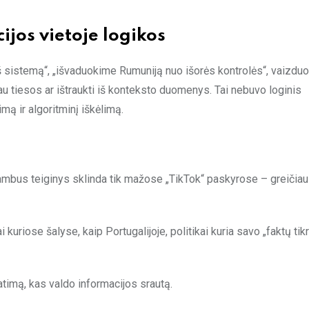
ijos vietoje logikos
eš sistemą“, „išvaduokime Rumuniją nuo išorės kontrolės“, vaizdu
iau tiesos ar ištraukti iš konteksto duomenys. Tai nebuvo loginis
ą ir algoritminį iškėlimą.
 skambus teiginys sklinda tik mažose „TikTok“ paskyrose – greičiaus
ai kuriose šalyse, kaip Portugalijoje, politikai kuria savo „faktų tik
ratimą, kas valdo informacijos srautą.