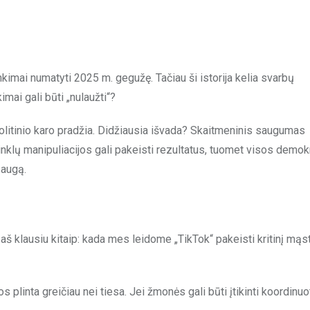
kimai numatyti 2025 m. gegužę. Tačiau ši istorija kelia svarbų
mai gali būti „nulaužti“?
o politinio karo pradžia. Didžiausia išvada? Skaitmeninis saugumas
inklų manipuliacijos gali pakeisti rezultatus, tuomet visos demok
saugą.
 aš klausiu kitaip: kada mes leidome „TikTok“ pakeisti kritinį mą
s plinta greičiau nei tiesa. Jei žmonės gali būti įtikinti koordinu