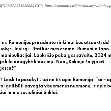
11@N06/53895183808/, CC0, https://commons.wikimedia.org/w/index.
 m. Rumunijos prezidento rinkimai bus atšaukti dėl
juokęs. Ir visgi – štai kur mes esame. Rumunija tapo
ei manipuliacijai. Lapkričio pabaigos savaitė, 2024 m
je kilo daugybė klausimų. Nuo „Kokioje šalyje aš
rgescu?“
 Leiskite pasakyti: tai ne tik apie Rumuniją. Tai – a
gvai gali būti pavogta visuomenės nuomonė, ir apie b
ai lemia socialiniai tinklai.