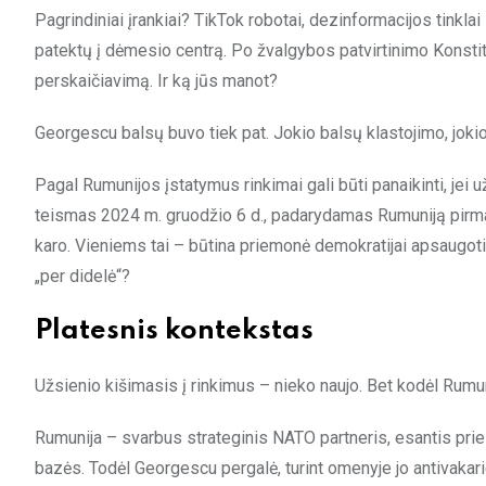
Pagrindiniai įrankiai? TikTok robotai, dezinformacijos tinkla
patektų į dėmesio centrą. Po žvalgybos patvirtinimo Konstit
perskaičiavimą. Ir ką jūs manot?
Georgescu balsų buvo tiek pat. Jokio balsų klastojimo, jokio
Pagal Rumunijos įstatymus rinkimai gali būti panaikinti, jei 
teismas 2024 m. gruodžio 6 d., padarydamas Rumuniją pirma š
karo. Vieniems tai – būtina priemonė demokratijai apsaugot
„per didelė“?
Platesnis kontekstas
Užsienio kišimasis į rinkimus – nieko naujo. Bet kodėl Rumun
Rumunija – svarbus strateginis NATO partneris, esantis prie
bazės. Todėl Georgescu pergalė, turint omenyje jo antivakarie