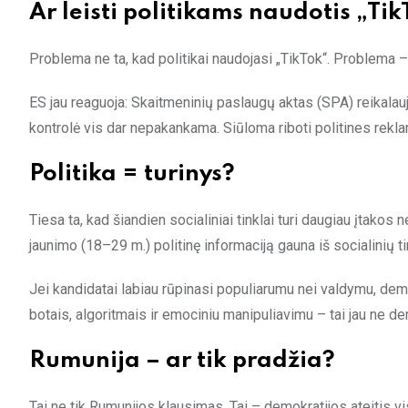
Ar leisti politikams naudotis „Ti
Problema ne ta, kad politikai naudojasi „TikTok“. Problema –
ES jau reaguoja: Skaitmeninių paslaugų aktas (SPA) reikalau
kontrolė vis dar nepakankama. Siūloma riboti politines rekla
Politika = turinys?
Tiesa ta, kad šiandien socialiniai tinklai turi daugiau įtakos 
jaunimo (18–29 m.) politinę informaciją gauna iš socialinių tin
Jei kandidatai labiau rūpinasi populiarumu nei valdymu, de
botais, algoritmais ir emociniu manipuliavimu – tai jau ne de
Rumunija – ar tik pradžia?
Tai ne tik Rumunijos klausimas. Tai – demokratijos ateitis vi