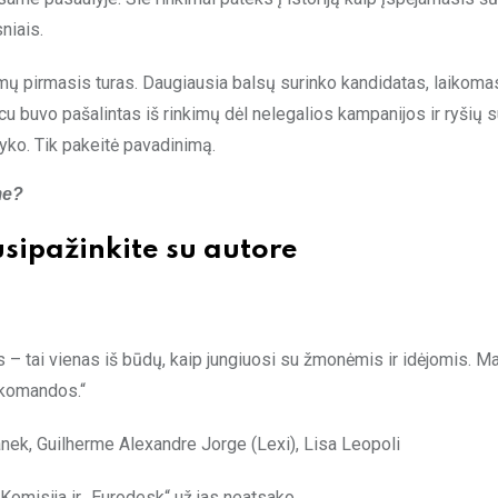
niais.
imų pirmasis turas. Daugiausia balsų surinko kandidatas, laikoma
u buvo pašalintas iš rinkimų dėl nelegalios kampanijos ir ryšių 
yko. Tik pakeitė pavadinimą.
me?
usipažinkite su autore
– tai vienas iš būdų, kaip jungiuosi su žmonėmis ir idėjomis. M
ų komandos.“
ek, Guilherme Alexandre Jorge (Lexi), Lisa Leopoli
Komisija ir „Eurodesk“ už jas neatsako.