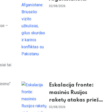
Briuselio vizito
02/08/2026
užkulisiai, gilus
skurdas ir karinis
ose –
konfliktas su
Pakistanu
iai tai
rinimo“
Eskalacija fronte:
masinės Rusijos
raketų atakas prieš
Kijevą, dronų smūgiai
02/08/2026