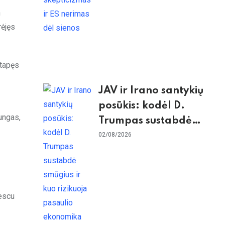
n
rėjęs
 tapęs
JAV ir Irano santykių
posūkis: kodėl D.
ungas,
Trumpas sustabdė
smūgius ir kuo
02/08/2026
rizikuoja pasaulio
ekonomika
escu