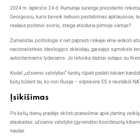
2024 m. lapkričio 24 d. Rumunija surengė prezidento rinkimu
Georgescu, kuris beveik nebuvo pastebimas apklausose, laimi
realaus politinio svorio, staiga atsiduria pirmoje vietoje?
Žurnalistai, politologai ir net paprasti rinkėjai ėmė ieškoti
nacionalistinės ideologijos skleidėju, garsėjęs sąmokslo teo
autoritariniams lyderiams. Jo retorika dažnai sutapo su Krem
Kodėl „užsienio valstybei“ turėtų rūpėti padėti tokiam kandi
būtų būtent tai, ko nori Rusija – silpnesnė ES ir nestabili NA
Įsikišimas
Po kelių dienų pradėjo sklisti pranešimai apie įtartiną veik
ataskaitas: užsienio valstybė įgyvendino koordinuotą kib
naudai.