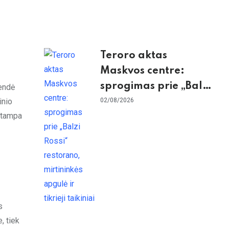
Teroro aktas
Maskvos centre:
sprogimas prie „Balzi
rendė
Rossi“ restorano,
02/08/2026
inio
a tampa
mirtininkės apgulė ir
tikrieji taikiniai
s
, tiek