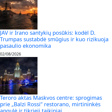
JAV ir Irano santykių posūkis: kodėl D.
Trumpas sustabdė smūgius ir kuo rizikuoja
pasaulio ekonomika
02/08/2026
Teroro aktas Maskvos centre: sprogimas
prie „Balzi Rossi“ restorano, mirtininkės
apgulė ir tikrieji taikiniai