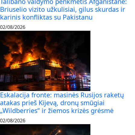
Talibano valdymo penkmetis Afganistane:
Briuselio vizito užkulisiai, gilus skurdas ir
karinis konfliktas su Pakistanu
02/08/2026
Eskalacija fronte: masinės Rusijos raketų
atakas prieš Kijevą, dronų smūgiai
„Wildberries“ ir žiemos krizės grėsmė
02/08/2026