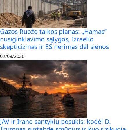
Gazos Ruožo taikos planas: „Hamas“
nusiginklavimo sąlygos, Izraelio
skepticizmas ir ES nerimas dėl sienos
02/08/2026
JAV ir Irano santykių posūkis: kodėl D.
Trumpas sustabdė smūgius ir kuo rizikuoja