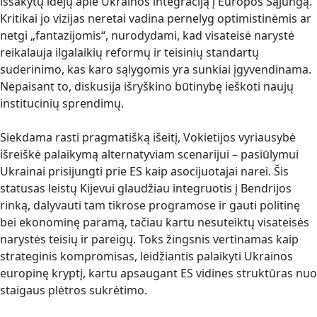
išsakytų idėjų apie Ukrainos integraciją į Europos Sąjungą.
Kritikai jo vizijas neretai vadina pernelyg optimistinėmis ar
netgi „fantazijomis“, nurodydami, kad visateisė narystė
reikalauja ilgalaikių reformų ir teisinių standartų
suderinimo, kas karo sąlygomis yra sunkiai įgyvendinama.
Nepaisant to, diskusija išryškino būtinybę ieškoti naujų
institucinių sprendimų.
Siekdama rasti pragmatišką išeitį, Vokietijos vyriausybė
išreiškė palaikymą alternatyviam scenarijui – pasiūlymui
Ukrainai prisijungti prie ES kaip asocijuotajai narei. Šis
statusas leistų Kijevui glaudžiau integruotis į Bendrijos
rinką, dalyvauti tam tikrose programose ir gauti politinę
bei ekonominę paramą, tačiau kartu nesuteiktų visateisės
narystės teisių ir pareigų. Toks žingsnis vertinamas kaip
strateginis kompromisas, leidžiantis palaikyti Ukrainos
europinę kryptį, kartu apsaugant ES vidines struktūras nuo
staigaus plėtros sukrėtimo.