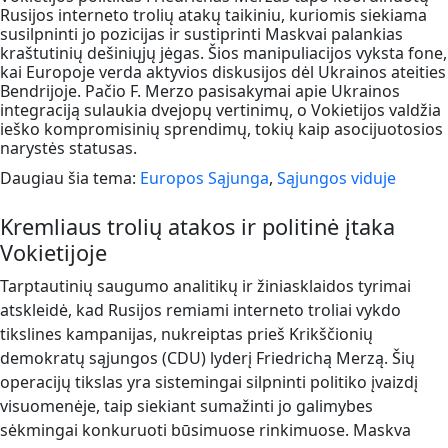
Rusijos interneto trolių atakų taikiniu, kuriomis siekiama
susilpninti jo pozicijas ir sustiprinti Maskvai palankias
kraštutinių dešiniųjų jėgas. Šios manipuliacijos vyksta fone,
kai Europoje verda aktyvios diskusijos dėl Ukrainos ateities
Bendrijoje. Pačio F. Merzo pasisakymai apie Ukrainos
integraciją sulaukia dvejopų vertinimų, o Vokietijos valdžia
ieško kompromisinių sprendimų, tokių kaip asocijuotosios
narystės statusas.
Daugiau šia tema:
Europos Sąjunga
,
Sąjungos viduje
Kremliaus trolių atakos ir politinė įtaka
Vokietijoje
Tarptautinių saugumo analitikų ir žiniasklaidos tyrimai
atskleidė, kad Rusijos remiami interneto troliai vykdo
tikslines kampanijas, nukreiptas prieš Krikščionių
demokratų sąjungos (CDU) lyderį Friedrichą Merzą. Šių
operacijų tikslas yra sistemingai silpninti politiko įvaizdį
visuomenėje, taip siekiant sumažinti jo galimybes
sėkmingai konkuruoti būsimuose rinkimuose. Maskva