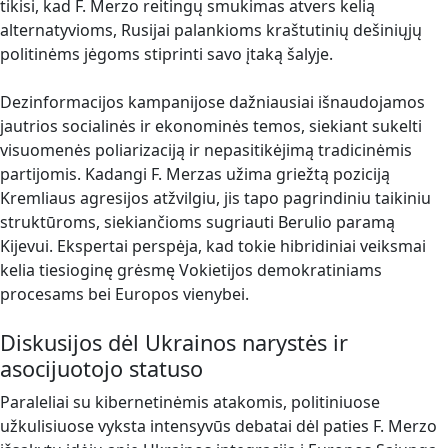
tikisi, kad F. Merzo reitingų smukimas atvers kelią
alternatyvioms, Rusijai palankioms kraštutinių dešiniųjų
politinėms jėgoms stiprinti savo įtaką šalyje.
Dezinformacijos kampanijose dažniausiai išnaudojamos
jautrios socialinės ir ekonominės temos, siekiant sukelti
visuomenės poliarizaciją ir nepasitikėjimą tradicinėmis
partijomis. Kadangi F. Merzas užima griežtą poziciją
Kremliaus agresijos atžvilgiu, jis tapo pagrindiniu taikiniu
struktūroms, siekiančioms sugriauti Berulio paramą
Kijevui. Ekspertai perspėja, kad tokie hibridiniai veiksmai
kelia tiesioginę grėsmę Vokietijos demokratiniams
procesams bei Europos vienybei.
Diskusijos dėl Ukrainos narystės ir
asocijuotojo statuso
Paraleliai su kibernetinėmis atakomis, politiniuose
užkulisiuose vyksta intensyvūs debatai dėl paties F. Merzo