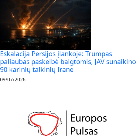
Eskalacija Persijos įlankoje: Trumpas
paliaubas paskelbė baigtomis, JAV sunaikino
90 karinių taikinių Irane
09/07/2026