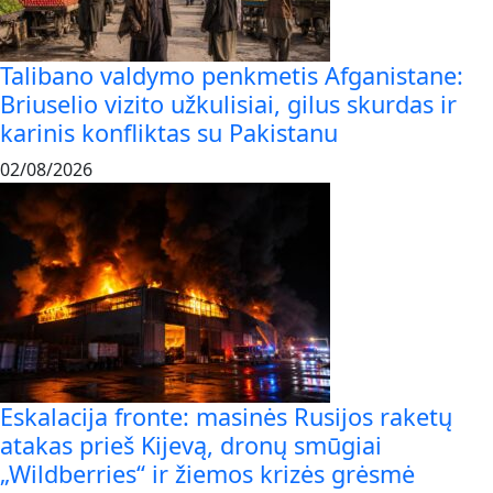
Talibano valdymo penkmetis Afganistane:
Briuselio vizito užkulisiai, gilus skurdas ir
karinis konfliktas su Pakistanu
02/08/2026
Eskalacija fronte: masinės Rusijos raketų
atakas prieš Kijevą, dronų smūgiai
„Wildberries“ ir žiemos krizės grėsmė