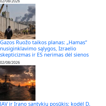
02/08/2026
Gazos Ruožo taikos planas: „Hamas“
nusiginklavimo sąlygos, Izraelio
skepticizmas ir ES nerimas dėl sienos
02/08/2026
JAV ir Irano santykių posūkis: kodėl D.