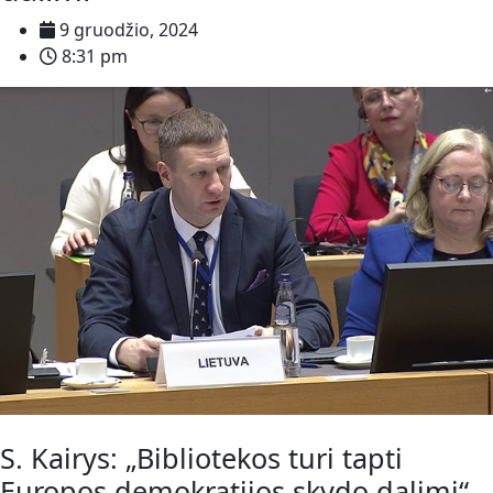
9 gruodžio, 2024
8:31 pm
S. Kairys: „Bibliotekos turi tapti
Europos demokratijos skydo dalimi“