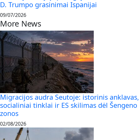
D. Trumpo grasinimai Ispanijai
09/07/2026
More News
Migracijos audra Seutoje: istorinis anklavas,
socialiniai tinklai ir ES skilimas dėl Šengeno
zonos
02/08/2026