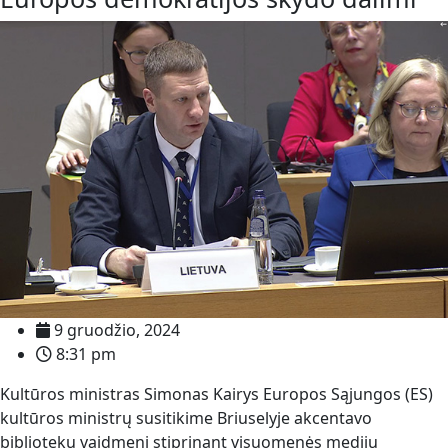
9 gruodžio, 2024
8:31 pm
Kultūros ministras Simonas Kairys Europos Sąjungos (ES)
kultūros ministrų susitikime Briuselyje akcentavo
bibliotekų vaidmenį stiprinant visuomenės medijų