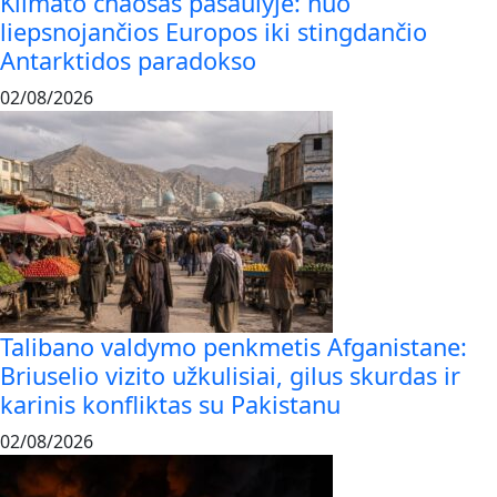
Klimato chaosas pasaulyje: nuo
liepsnojančios Europos iki stingdančio
Antarktidos paradokso
02/08/2026
Talibano valdymo penkmetis Afganistane:
Briuselio vizito užkulisiai, gilus skurdas ir
karinis konfliktas su Pakistanu
02/08/2026