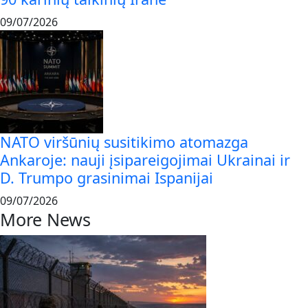
09/07/2026
NATO viršūnių susitikimo atomazga
Ankaroje: nauji įsipareigojimai Ukrainai ir
D. Trumpo grasinimai Ispanijai
09/07/2026
More News