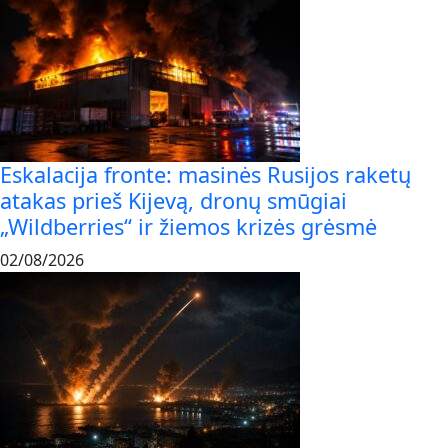
Eskalacija fronte: masinės Rusijos raketų
atakas prieš Kijevą, dronų smūgiai
„Wildberries“ ir žiemos krizės grėsmė
02/08/2026