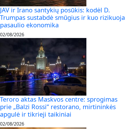
JAV ir Irano santykių posūkis: kodėl D.
Trumpas sustabdė smūgius ir kuo rizikuoja
pasaulio ekonomika
02/08/2026
Teroro aktas Maskvos centre: sprogimas
prie „Balzi Rossi“ restorano, mirtininkės
apgulė ir tikrieji taikiniai
02/08/2026