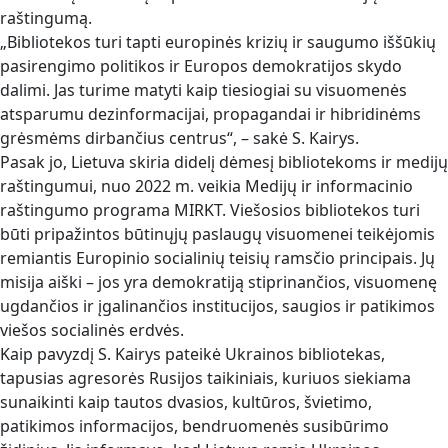
raštingumą.
„Bibliotekos turi tapti europinės krizių ir saugumo iššūkių
pasirengimo politikos ir Europos demokratijos skydo
dalimi. Jas turime matyti kaip tiesiogiai su visuomenės
atsparumu dezinformacijai, propagandai ir hibridinėms
grėsmėms dirbančius centrus“, – sakė S. Kairys.
Pasak jo, Lietuva skiria didelį dėmesį bibliotekoms ir medijų
raštingumui, nuo 2022 m. veikia Medijų ir informacinio
raštingumo programa MIRKT. Viešosios bibliotekos turi
būti pripažintos būtinųjų paslaugų visuomenei teikėjomis
remiantis Europinio socialinių teisių ramsčio principais. Jų
misija aiški – jos yra demokratiją stiprinančios, visuomenę
ugdančios ir įgalinančios institucijos, saugios ir patikimos
viešos socialinės erdvės.
Kaip pavyzdį S. Kairys pateikė Ukrainos bibliotekas,
tapusias agresorės Rusijos taikiniais, kuriuos siekiama
sunaikinti kaip tautos dvasios, kultūros, švietimo,
patikimos informacijos, bendruomenės susibūrimo