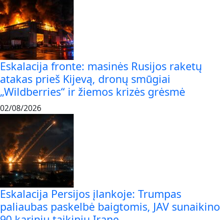
Eskalacija fronte: masinės Rusijos raketų
atakas prieš Kijevą, dronų smūgiai
„Wildberries“ ir žiemos krizės grėsmė
02/08/2026
Eskalacija Persijos įlankoje: Trumpas
paliaubas paskelbė baigtomis, JAV sunaikino
90 karinių taikinių Irane