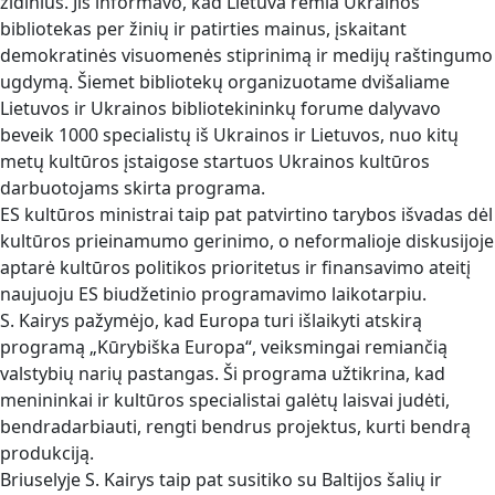
židinius. Jis informavo, kad Lietuva remia Ukrainos
bibliotekas per žinių ir patirties mainus, įskaitant
demokratinės visuomenės stiprinimą ir medijų raštingumo
ugdymą. Šiemet bibliotekų organizuotame dvišaliame
Lietuvos ir Ukrainos bibliotekininkų forume dalyvavo
beveik 1000 specialistų iš Ukrainos ir Lietuvos, nuo kitų
metų kultūros įstaigose startuos Ukrainos kultūros
darbuotojams skirta programa.
ES kultūros ministrai taip pat patvirtino tarybos išvadas dėl
kultūros prieinamumo gerinimo, o neformalioje diskusijoje
aptarė kultūros politikos prioritetus ir finansavimo ateitį
naujuoju ES biudžetinio programavimo laikotarpiu.
S. Kairys pažymėjo, kad Europa turi išlaikyti atskirą
programą „Kūrybiška Europa“, veiksmingai remiančią
valstybių narių pastangas. Ši programa užtikrina, kad
menininkai ir kultūros specialistai galėtų laisvai judėti,
bendradarbiauti, rengti bendrus projektus, kurti bendrą
produkciją.
Briuselyje S. Kairys taip pat susitiko su Baltijos šalių ir