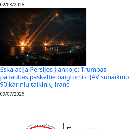
02/08/2026
Eskalacija Persijos įlankoje: Trumpas
paliaubas paskelbė baigtomis, JAV sunaikino
90 karinių taikinių Irane
09/07/2026