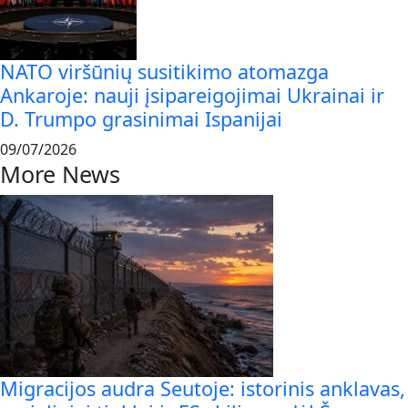
NATO viršūnių susitikimo atomazga
Ankaroje: nauji įsipareigojimai Ukrainai ir
D. Trumpo grasinimai Ispanijai
09/07/2026
More News
Migracijos audra Seutoje: istorinis anklavas,