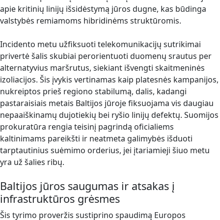
apie kritinių linijų išsidėstymą jūros dugne, kas būdinga
valstybės remiamoms hibridinėms struktūromis.
Incidento metu užfiksuoti telekomunikacijų sutrikimai
privertė šalis skubiai perorientuoti duomenų srautus per
alternatyvius maršrutus, siekiant išvengti skaitmeninės
izoliacijos. Šis įvykis vertinamas kaip platesnės kampanijos,
nukreiptos prieš regiono stabilumą, dalis, kadangi
pastaraisiais metais Baltijos jūroje fiksuojama vis daugiau
nepaaiškinamų dujotiekių bei ryšio linijų defektų. Suomijos
prokuratūra rengia teisinį pagrindą oficialiems
kaltinimams pareikšti ir neatmeta galimybės išduoti
tarptautinius suėmimo orderius, jei įtariamieji šiuo metu
yra už šalies ribų.
Baltijos jūros saugumas ir atsakas į
infrastruktūros grėsmes
Šis tyrimo proveržis sustiprino spaudimą Europos