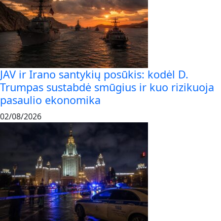
JAV ir Irano santykių posūkis: kodėl D.
Trumpas sustabdė smūgius ir kuo rizikuoja
pasaulio ekonomika
02/08/2026