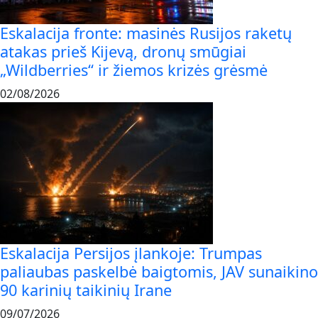
Eskalacija fronte: masinės Rusijos raketų
atakas prieš Kijevą, dronų smūgiai
„Wildberries“ ir žiemos krizės grėsmė
02/08/2026
Eskalacija Persijos įlankoje: Trumpas
paliaubas paskelbė baigtomis, JAV sunaikino
90 karinių taikinių Irane
09/07/2026