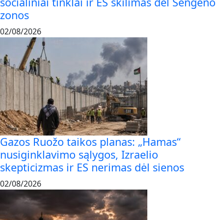
socialiniai tinklai ir ES skilimas dėl Šengeno
zonos
02/08/2026
Gazos Ruožo taikos planas: „Hamas“
nusiginklavimo sąlygos, Izraelio
skepticizmas ir ES nerimas dėl sienos
02/08/2026