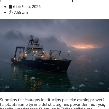
6 birželio, 2026
7:55 am
Suomijos teisėsaugos institucijos pasiekė esminį proveržį
tarptautiniame tyrime dėl strateginės povandeninio ryšių