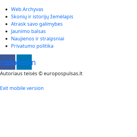
Web Archyvas
Skonių ir istorijų žemėlapis
Atrask savo galimybes
Jaunimo balsas
Naujienos ir straipsniai
Privatumo politika
ebook
Linkedin
Autoriaus teisės © europospulsas.lt
Exit mobile version