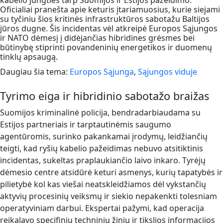
kabelio jungties tarp Suomijos ir Estijos pažeidimo.
Oficialiai pranešta apie keturis įtariamuosius, kurie siejami
su tyčiniu šios kritinės infrastruktūros sabotažu Baltijos
jūros dugne. Šis incidentas vėl atkreipė Europos Sąjungos
ir NATO dėmesį į didėjančias hibridines grėsmes bei
būtinybę stiprinti povandeninių energetikos ir duomenų
tinklų apsaugą.
Daugiau šia tema:
Europos Sąjunga
,
Sąjungos viduje
Tyrimo eiga ir hibridinio sabotažo braižas
Suomijos kriminalinė policija, bendradarbiaudama su
Estijos partneriais ir tarptautinėmis saugumo
agentūromis, surinko pakankamai įrodymų, leidžiančių
teigti, kad ryšių kabelio pažeidimas nebuvo atsitiktinis
incidentas, sukeltas praplaukiančio laivo inkaro. Tyrėjų
dėmesio centre atsidūrė keturi asmenys, kurių tapatybės ir
pilietybė kol kas viešai neatskleidžiamos dėl vykstančių
aktyvių procesinių veiksmų ir siekio nepakenkti tolesniam
operatyviniam darbui. Ekspertai pažymi, kad operacija
reikalavo specifinių techninių žinių ir tikslios informacijos