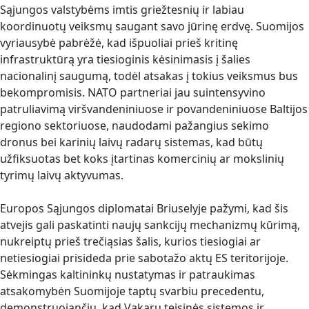
Sąjungos valstybėms imtis griežtesnių ir labiau
koordinuotų veiksmų saugant savo jūrinę erdvę. Suomijos
vyriausybė pabrėžė, kad išpuoliai prieš kritinę
infrastruktūrą yra tiesioginis kėsinimasis į šalies
nacionalinį saugumą, todėl atsakas į tokius veiksmus bus
bekompromisis. NATO partneriai jau suintensyvino
patruliavimą viršvandeniniuose ir povandeniniuose Baltijos
regiono sektoriuose, naudodami pažangius sekimo
dronus bei karinių laivų radarų sistemas, kad būtų
užfiksuotas bet koks įtartinas komercinių ar mokslinių
tyrimų laivų aktyvumas.
Europos Sąjungos diplomatai Briuselyje pažymi, kad šis
atvejis gali paskatinti naujų sankcijų mechanizmų kūrimą,
nukreiptų prieš trečiąsias šalis, kurios tiesiogiai ar
netiesiogiai prisideda prie sabotažo aktų ES teritorijoje.
Sėkmingas kaltininkų nustatymas ir patraukimas
atsakomybėn Suomijoje taptų svarbiu precedentu,
demonstruojančiu, kad Vakarų teisinės sistemos ir