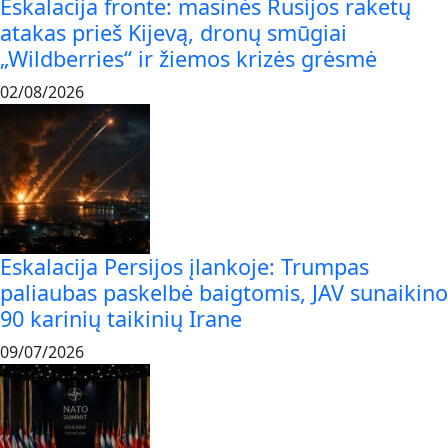
Eskalacija fronte: masinės Rusijos raketų
atakas prieš Kijevą, dronų smūgiai
„Wildberries“ ir žiemos krizės grėsmė
02/08/2026
Eskalacija Persijos įlankoje: Trumpas
paliaubas paskelbė baigtomis, JAV sunaikino
90 karinių taikinių Irane
09/07/2026