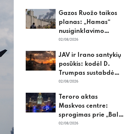
dėl Šengeno zonos
Gazos Ruožo taikos
planas: „Hamas“
nusiginklavimo
sąlygos, Izraelio
02/08/2026
skepticizmas ir ES
JAV ir Irano santykių
nerimas dėl sienos
posūkis: kodėl D.
Trumpas sustabdė
smūgius ir kuo
02/08/2026
rizikuoja pasaulio
Teroro aktas
ekonomika
Maskvos centre:
sprogimas prie „Balzi
Rossi“ restorano,
02/08/2026
mirtininkės apgulė ir