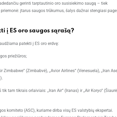
padedančiu gerinti tarptautinio oro susisiekimo saugą – tiek
nė priemonė: įtarus saugos trūkumus, šalys dažnai stengiasi pager
ti į ES oro saugos sąrašą?
audžiama patekti į ES oro erdvę:
gos priežiūros;
 „Air Zimbabwe“ (Zimbabvė), „Avior Airlines“ (Venesuela), „Iran A
).
S tik tam tikrais orlaiviais: „Iran Air“ (Iranas) ir „Air Koryo“ (Šiaur
s komiteto (ASC), kuriame dirba visų ES valstybių ekspertai.