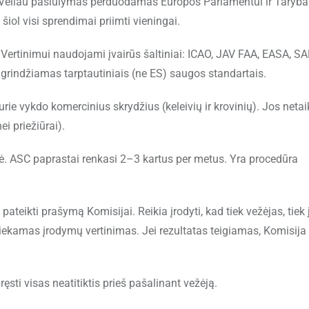
Vėliau pasiūlymas perduodamas Europos Parlamentui ir Tarybai
šiol visi sprendimai priimti vieningai.
. Vertinimui naudojami įvairūs šaltiniai: ICAO, JAV FAA, EASA, SA
 grindžiamas tarptautiniais (ne ES) saugos standartais.
rie vykdo komercinius skrydžius (keleivių ir krovinių). Jos net
i priežiūrai).
rė. ASC paprastai renkasi 2–3 kartus per metus. Yra procedūra
 pateikti prašymą Komisijai. Reikia įrodyti, kad tiek vežėjas, tiek 
Atliekamas įrodymų vertinimas. Jei rezultatas teigiamas, Komisija
ręsti visas neatitiktis prieš pašalinant vežėją.