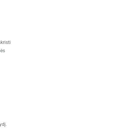
kristi
bės
ydį.