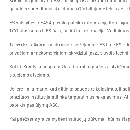
Komisijos pasiūlymu ASC balsuoja kvalifikuota dauguma. 
galutinis sprendimas skelbiamas Oficialiajame leidinyje. Iki 
ES valstybės ir EASA privalo pateikti informaciją Komisijai
TCO ataskaitos ir ES šalių surinkta informacija. Vertinimas
Taisyklės taikomos visiems oro vežėjams – ES ir ne ES – ku
privačiam ar nekomerciniam skrydžiui (pvz., skrydis technine
Kai tik Komisija nusprendžia arba kai to prašo valstybė na
skubiems atvejams.
Jei oro linija mano, kad atitinka saugos reikalavimus, ji gali
priežiūros institucija atitinka tarptautinius reikalavimus. 
pateikia pasiūlymą ASC.
Kai priežastis yra valstybės institucijų trūkumai, būtina išsp