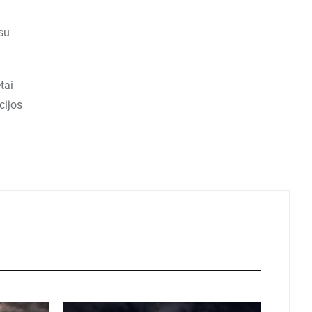
 su
tai
cijos