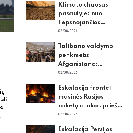
Klimato chaosas
tikrieji taikiniai
pasaulyje: nuo
liepsnojančios
Europos iki
02/08/2026
stingdančio
Talibano valdymo
Antarktidos
penkmetis
paradokso
Afganistane:
Briuselio vizito
02/08/2026
užkulisiai, gilus
Eskalacija fronte:
skurdas ir karinis
ių
masinės Rusijos
konfliktas su
ali
raketų atakas prieš
Jei
Pakistanu
Kijevą, dronų smūgiai
02/08/2026
į
„Wildberries“ ir
Eskalacija Persijos
žiemos krizės grėsmė