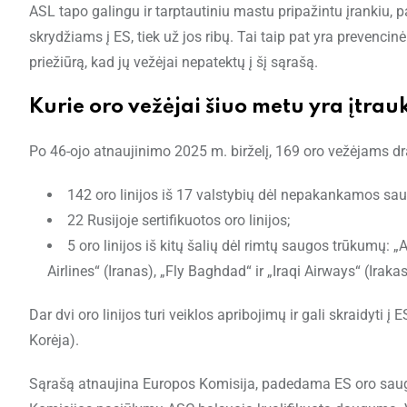
ASL tapo galingu ir tarptautiniu mastu pripažintu įrankiu, 
skrydžiams į ES, tiek už jos ribų. Tai taip pat yra prevenci
priežiūrą, kad jų vežėjai nepatektų į šį sąrašą.
Kurie oro vežėjai šiuo metu yra įtrauk
Po 46-ojo atnaujinimo 2025 m. birželį, 169 oro vežėjams dr
142 oro linijos iš 17 valstybių dėl nepakankamos sau
22 Rusijoje sertifikuotos oro linijos;
5 oro linijos iš kitų šalių dėl rimtų saugos trūkumų:
Airlines“ (Iranas), „Fly Baghdad“ ir „Iraqi Airways“ (Irakas
Dar dvi oro linijos turi veiklos apribojimų ir gali skraidyti į E
Korėja).
Sąrašą atnaujina Europos Komisija, padedama ES oro saugo