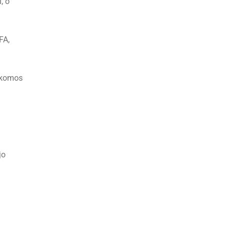
, o
FA,
aikomos
jo