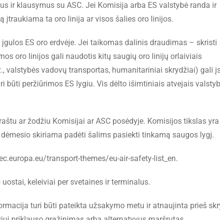
itus ir klausymus su ASC. Jei Komisija arba ES valstybė randa ir
traukiama ta oro linija ar visos šalies oro linijos.
 įgulos ES oro erdvėje. Jei taikomas dalinis draudimas – skristi
os oro linijos gali naudotis kitų saugių oro linijų orlaiviais
., valstybės vadovų transportas, humanitariniai skrydžiai) gali įs
i būti peržiūrimos ES lygiu. Vis dėlto išimtiniais atvejais valsty
raštu ar žodžiu Komisijai ar ASC posėdyje. Komisijos tikslas yra
ėmesio skiriama padėti šalims pasiekti tinkamą saugos lygį.
ec.europa.eu/transport-themes/eu-air-safety-list_en.
ostai, keleiviai per svetaines ir terminalus.
Informacija turi būti pateikta užsakymo metu ir atnaujinta prieš skr
iviui priklauso grąžinimas arba alternatyvus maršrutas.