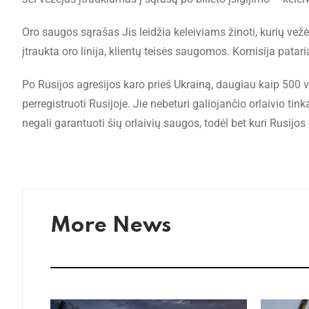
Oro saugos sąrašas Jis leidžia keleiviams žinoti, kurių vežė
įtraukta oro linija, klientų teisės saugomos. Komisija patari
Po Rusijos agresijos karo prieš Ukrainą, daugiau kaip 500 v
perregistruoti Rusijoje. Jie nebeturi galiojančio orlaivio ti
negali garantuoti šių orlaivių saugos, todėl bet kuri Rusijos 
More News