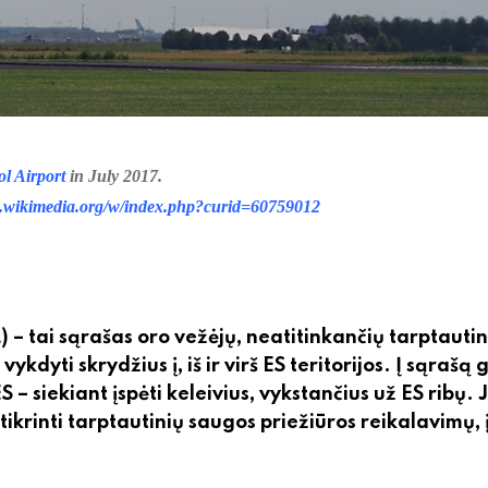
l Airport
in July 2017.
s.wikimedia.org/w/index.php?curid=60759012
) – tai sąrašas oro vežėjų, neatitinkančių tarptautin
ti skrydžius į, iš ir virš ES teritorijos. Į sąrašą g
ES – siekiant įspėti keleivius, vykstančius už ES ribų. 
žtikrinti tarptautinių saugos priežiūros reikalavimų, 