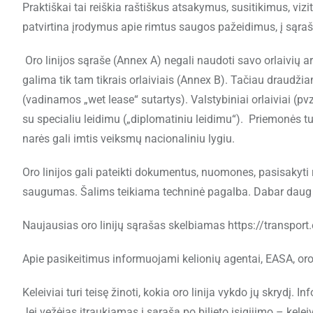
Praktiškai tai reiškia raštiškus atsakymus, susitikimus, viz
patvirtina įrodymus apie rimtus saugos pažeidimus, į sąrašą į
Oro linijos sąraše (Annex A) negali naudoti savo orlaivių ar
galima tik tam tikrais orlaiviais (Annex B). Tačiau draudžiam
(vadinamos „wet lease“ sutartys). Valstybiniai orlaiviai (pvz
su specialiu leidimu („diplomatiniu leidimu“). Priemonės tur
narės gali imtis veiksmų nacionaliniu lygiu.
Oro linijos gali pateikti dokumentus, nuomones, pasisakyti 
saugumas. Šalims teikiama techninė pagalba. Dabar daug d
Naujausias oro linijų sąrašas skelbiamas https://transport.
Apie pasikeitimus informuojami kelionių agentai, EASA, oro u
Keleiviai turi teisę žinoti, kokia oro linija vykdo jų skrydį. 
Jei vežėjas įtraukiamas į sąrašą po bilieto įsigijimo – kele