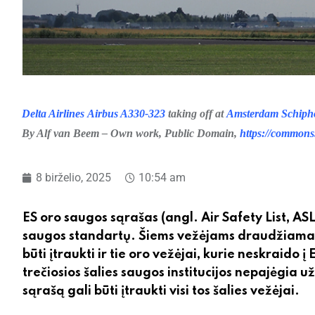
Delta Airlines
Airbus A330-323
taking off at
Amsterdam Schipho
By Alf van Beem – Own work, Public Domain,
https://common
8 birželio, 2025
10:54 am
ES oro saugos sąrašas (angl. Air Safety List, ASL
saugos standartų. Šiems vežėjams draudžiama vykdy
būti įtraukti ir tie oro vežėjai, kurie neskraido į 
trečiosios šalies saugos institucijos nepajėgia u
sąrašą gali būti įtraukti visi tos šalies vežėjai.