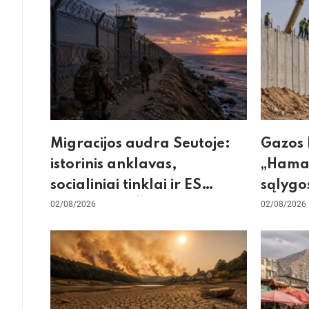
Migracijos audra Seutoje:
Gazos 
istorinis anklavas,
„Hamas
socialiniai tinklai ir ES
sąlygos
skilimas dėl Šengeno zonos
02/08/2026
skepti
02/08/2026
dėl sie