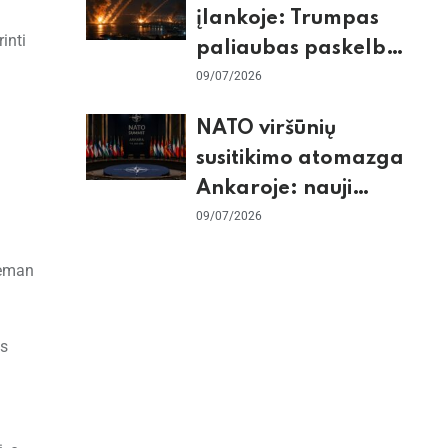
įlankoje: Trumpas
inti
paliaubas paskelbė
baigtomis, JAV
09/07/2026
sunaikino 90 karinių
NATO viršūnių
taikinių Irane
susitikimo atomazga
Ankaroje: nauji
įsipareigojimai
09/07/2026
Ukrainai ir D. Trumpo
seman
grasinimai Ispanijai
ės