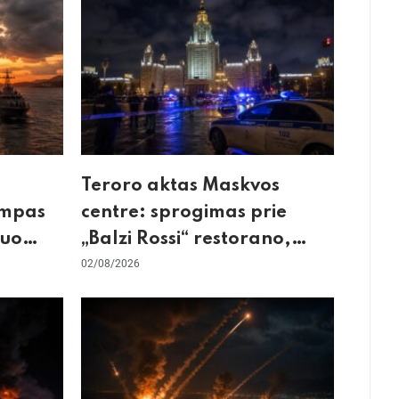
Teroro aktas Maskvos
umpas
centre: sprogimas prie
kuo
„Balzi Rossi“ restorano,
mirtininkės apgulė ir tikrieji
02/08/2026
taikiniai