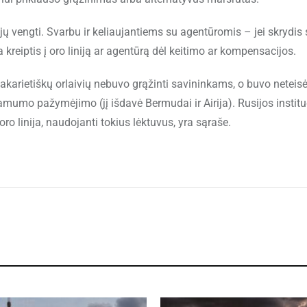
jų vengti. Svarbu ir keliaujantiems su agentūromis – jei skrydis
a kreiptis į oro liniją ar agentūrą dėl keitimo ar kompensacijos.
akarietiškų orlaivių nebuvo grąžinti savininkams, o buvo neteisė
nkamumo pažymėjimo (jį išdavė Bermudai ir Airija). Rusijos institu
oro linija, naudojanti tokius lėktuvus, yra sąraše.