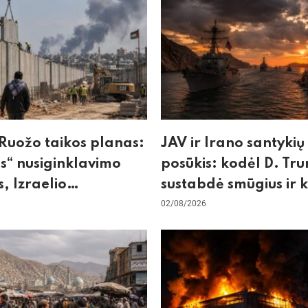
Ruožo taikos planas:
JAV ir Irano santykių
“ nusiginklavimo
posūkis: kodėl D. Tr
, Izraelio
sustabdė smūgius ir 
cizmas ir ES nerimas
rizikuoja pasaulio
02/08/2026
nos
ekonomika