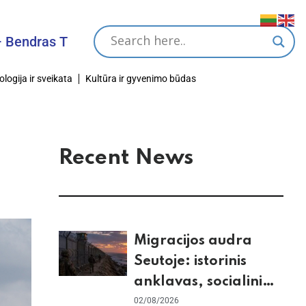
s Tikslas
ologija ir sveikata
Kultūra ir gyvenimo būdas
Recent News
Migracijos audra
Seutoje: istorinis
anklavas, socialiniai
tinklai ir ES skilimas
02/08/2026