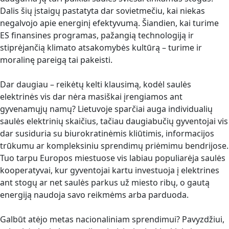
Dalis šių įstaigų pastatyta dar sovietmečiu, kai niekas
negalvojo apie energinį efektyvumą. Šiandien, kai turime
ES finansines programas, pažangią technologiją ir
stiprėjančią klimato atsakomybės kultūrą – turime ir
moralinę pareigą tai pakeisti.
Dar daugiau – reikėtų kelti klausimą, kodėl saulės
elektrinės vis dar nėra masiškai įrengiamos ant
gyvenamųjų namų? Lietuvoje sparčiai auga individualių
saulės elektrinių skaičius, tačiau daugiabučių gyventojai vis
dar susiduria su biurokratinėmis kliūtimis, informacijos
trūkumu ar kompleksiniu sprendimų priėmimu bendrijose.
Tuo tarpu Europos miestuose vis labiau populiarėja saulės
kooperatyvai, kur gyventojai kartu investuoja į elektrines
ant stogų ar net saulės parkus už miesto ribų, o gautą
energiją naudoja savo reikmėms arba parduoda.
Galbūt atėjo metas nacionaliniam sprendimui? Pavyzdžiui,