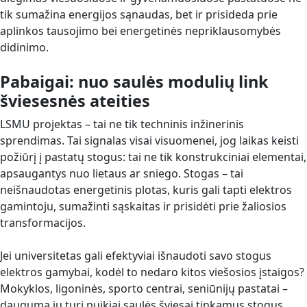
tik sumažina energijos sąnaudas, bet ir prisideda prie
aplinkos tausojimo bei energetinės nepriklausomybės
didinimo.
Pabaigai: nuo saulės modulių link
šviesesnės ateities
LSMU projektas – tai ne tik techninis inžinerinis
sprendimas. Tai signalas visai visuomenei, jog laikas keisti
požiūrį į pastatų stogus: tai ne tik konstrukciniai elementai,
apsaugantys nuo lietaus ar sniego. Stogas – tai
neišnaudotas energetinis plotas, kuris gali tapti elektros
gamintoju, sumažinti sąskaitas ir prisidėti prie žaliosios
transformacijos.
Jei universitetas gali efektyviai išnaudoti savo stogus
elektros gamybai, kodėl to nedaro kitos viešosios įstaigos?
Mokyklos, ligoninės, sporto centrai, seniūnijų pastatai –
dauguma jų turi puikiai saulės šviesai tinkamus stogus.