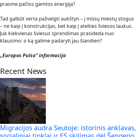
prasme pačios gamtos energija?
Tad galbūt verta pažvelgti aukštyn – į mūsų miestų stogus
– ne kaip į konstrukcijas, bet kaip į ateities šviesos laukus.
Juk kiekvienas šviesus sprendimas prasideda nuo
klausimo: o ką galime padaryti jau šiandien?
„Europos Pulso“ informacija
Recent News
Migracijos audra Seutoje: istorinis anklavas,
socialiniai tinklai ir ES skilimas dėl Šengeno