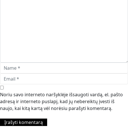
Noriu savo interneto naršyklėje išsaugoti vardą, el. pašto
adresą ir interneto puslapį, kad jų nebereiktų įvesti iš
naujo, kai kitą kartą vėl norėsiu parašyti komentarą.