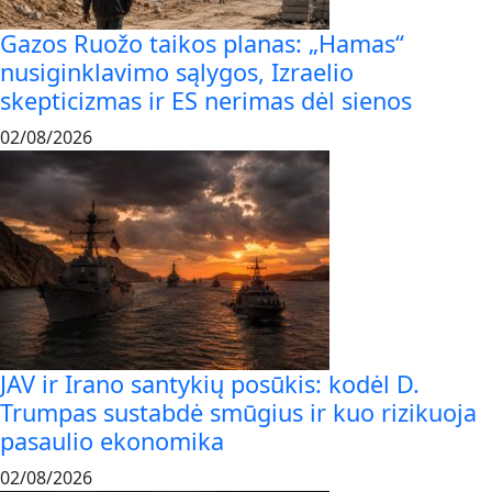
Gazos Ruožo taikos planas: „Hamas“
nusiginklavimo sąlygos, Izraelio
skepticizmas ir ES nerimas dėl sienos
02/08/2026
JAV ir Irano santykių posūkis: kodėl D.
Trumpas sustabdė smūgius ir kuo rizikuoja
pasaulio ekonomika
02/08/2026