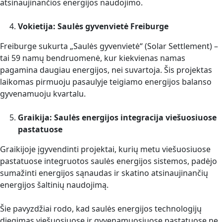
atsinaujinančios energijos naudojimo.
Vokietija: Saulės gyvenvietė Freiburge
Freiburge sukurta „Saulės gyvenvietė“ (Solar Settlement) –
tai 59 namų bendruomenė, kur kiekvienas namas
pagamina daugiau energijos, nei suvartoja. Šis projektas
laikomas pirmuoju pasaulyje teigiamo energijos balanso
gyvenamuoju kvartalu.
Graikija: Saulės energijos integracija viešuosiuose
pastatuose
Graikijoje įgyvendinti projektai, kurių metu viešuosiuose
pastatuose integruotos saulės energijos sistemos, padėjo
sumažinti energijos sąnaudas ir skatino atsinaujinančių
energijos šaltinių naudojimą.
Šie pavyzdžiai rodo, kad saulės energijos technologijų
diegimas viešuosiuose ir gyvenamuosiuose pastatuose ne