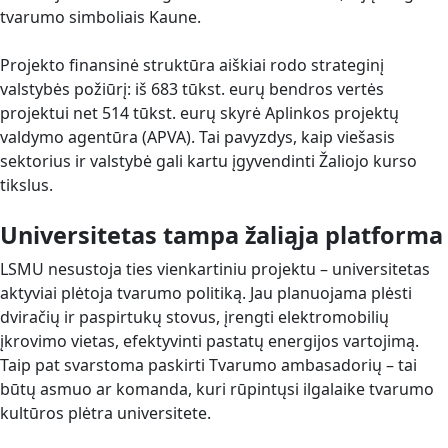
tvarumo simboliais Kaune.
Projekto finansinė struktūra aiškiai rodo strateginį
valstybės požiūrį: iš 683 tūkst. eurų bendros vertės
projektui net 514 tūkst. eurų skyrė Aplinkos projektų
valdymo agentūra (APVA). Tai pavyzdys, kaip viešasis
sektorius ir valstybė gali kartu įgyvendinti Žaliojo kurso
tikslus.
Universitetas tampa žaliąja platforma
LSMU nesustoja ties vienkartiniu projektu – universitetas
aktyviai plėtoja tvarumo politiką. Jau planuojama plėsti
dviračių ir paspirtukų stovus, įrengti elektromobilių
įkrovimo vietas, efektyvinti pastatų energijos vartojimą.
Taip pat svarstoma paskirti Tvarumo ambasadorių – tai
būtų asmuo ar komanda, kuri rūpintųsi ilgalaike tvarumo
kultūros plėtra universitete.