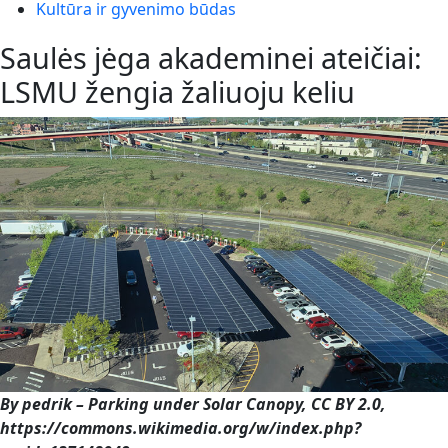
Kultūra ir gyvenimo būdas
Saulės jėga akademinei ateičiai:
LSMU žengia žaliuoju keliu
By pedrik – Parking under Solar Canopy, CC BY 2.0,
https://commons.wikimedia.org/w/index.php?