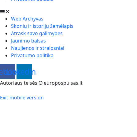
Web Archyvas
Skonių ir istorijų žemėlapis
Atrask savo galimybes
Jaunimo balsas
Naujienos ir straipsniai
Privatumo politika
ebook
Linkedin
Autoriaus teisės © europospulsas.lt
Exit mobile version