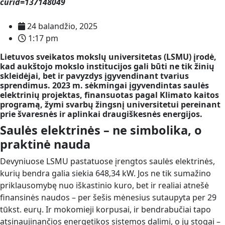
curid=137148049
24 balandžio, 2025
1:17 pm
Lietuvos sveikatos mokslų universitetas (LSMU) įrodė,
kad aukštojo mokslo institucijos gali būti ne tik žinių
skleidėjai, bet ir pavyzdys įgyvendinant tvarius
sprendimus. 2023 m. sėkmingai įgyvendintas saulės
elektrinių projektas, finansuotas pagal Klimato kaitos
programą, žymi svarbų žingsnį universitetui pereinant
prie švaresnės ir aplinkai draugiškesnės energijos.
Saulės elektrinės – ne simbolika, o
praktinė nauda
Devyniuose LSMU pastatuose įrengtos saulės elektrinės,
kurių bendra galia siekia 648,34 kW. Jos ne tik sumažino
priklausomybę nuo iškastinio kuro, bet ir realiai atnešė
finansinės naudos – per šešis mėnesius sutaupyta per 29
tūkst. eurų. Ir mokomieji korpusai, ir bendrabučiai tapo
atsinaujinančios energetikos sistemos dalimi, o jų stogai –