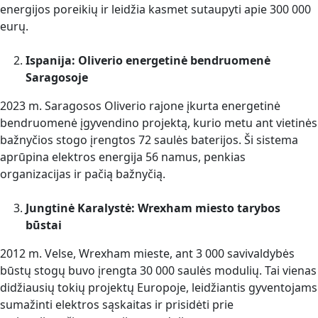
energijos poreikių ir leidžia kasmet sutaupyti apie 300 000
eurų.
Ispanija: Oliverio energetinė bendruomenė
Saragosoje
2023 m. Saragosos Oliverio rajone įkurta energetinė
bendruomenė įgyvendino projektą, kurio metu ant vietinės
bažnyčios stogo įrengtos 72 saulės baterijos. Ši sistema
aprūpina elektros energija 56 namus, penkias
organizacijas ir pačią bažnyčią.
Jungtinė Karalystė: Wrexham miesto tarybos
būstai
2012 m. Velse, Wrexham mieste, ant 3 000 savivaldybės
būstų stogų buvo įrengta 30 000 saulės modulių. Tai vienas
didžiausių tokių projektų Europoje, leidžiantis gyventojams
sumažinti elektros sąskaitas ir prisidėti prie