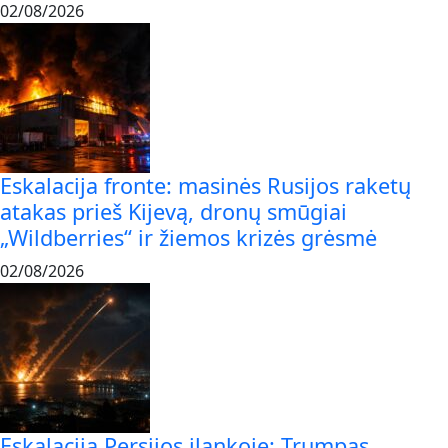
02/08/2026
Eskalacija fronte: masinės Rusijos raketų
atakas prieš Kijevą, dronų smūgiai
„Wildberries“ ir žiemos krizės grėsmė
02/08/2026
Eskalacija Persijos įlankoje: Trumpas