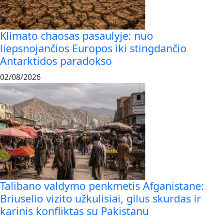
Klimato chaosas pasaulyje: nuo
liepsnojančios Europos iki stingdančio
Antarktidos paradokso
02/08/2026
Talibano valdymo penkmetis Afganistane:
Briuselio vizito užkulisiai, gilus skurdas ir
karinis konfliktas su Pakistanu