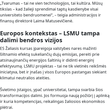
„Tvarumas – tai ne vien technologijos, tai kultūra. Mūsų
tikslas – kad žalieji sprendimai taptų kasdienybe visai
universiteto bendruomenei“, – teigia administracijos ir
finansų direktorė Laima Matusevičienė.
Europos kontekstas – LSMU tampa
dalimi bendros vizijos
ES Žaliasis kursas įpareigoja valstybes nares mažinti
šiltnamio efektą sukeliančių dujų emisijas, pereiti prie
atsinaujinančių energijos šaltinių ir didinti energinį
efektyvumą. LSMU projektas – tai ne tik vietinės reikšmės
iniciatyva, bet ir įnašas į visos Europos pastangas siekiant
klimatui neutralios ateities.
Švietimo įstaigos, ypač universitetai, tampa svarbia šios
transformacijos dalimi. Jos formuoja naują požiūrį į aplinką
ir kuria kompetencijas, reikalingas žaliosios ekonomikos
plėtrai.