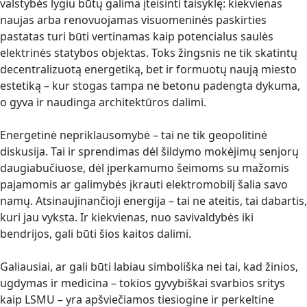
valstybės lygiu būtų galima įteisinti taisyklę: kiekvienas
naujas arba renovuojamas visuomeninės paskirties
pastatas turi būti vertinamas kaip potencialus saulės
elektrinės statybos objektas. Toks žingsnis ne tik skatintų
decentralizuotą energetiką, bet ir formuotų naują miesto
estetiką – kur stogas tampa ne betonu padengta dykuma,
o gyva ir naudinga architektūros dalimi.
Energetinė nepriklausomybė – tai ne tik geopolitinė
diskusija. Tai ir sprendimas dėl šildymo mokėjimų senjorų
daugiabučiuose, dėl įperkamumo šeimoms su mažomis
pajamomis ar galimybės įkrauti elektromobilį šalia savo
namų. Atsinaujinančioji energija – tai ne ateitis, tai dabartis,
kuri jau vyksta. Ir kiekvienas, nuo savivaldybės iki
bendrijos, gali būti šios kaitos dalimi.
Galiausiai, ar gali būti labiau simboliška nei tai, kad žinios,
ugdymas ir medicina – tokios gyvybiškai svarbios sritys
kaip LSMU – yra apšviečiamos tiesiogine ir perkeltine