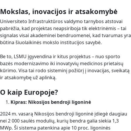
Mokslas, inovacijos ir atsakomybė
Universiteto Infrastruktūros valdymo tarnybos atstovai
pabrėžia, kad projektas neapsiriboja tik elektrinėmis – tai
signalas visai akademinei bendruomenei, kad tvarumas yra
būtina šiuolaikinės mokslo institucijos savybė.
Be to, LSMU įgyvendina ir kitus projektus – nuo sporto
bazės modernizavimo iki inovatyvių medicinos prietaisų
kūrimo. Visa tai rodo sisteminį požiūrį į inovacijas, sveikatą
ir atsakomybę už aplinką.
O kaip Europoje?
Kipras: Nikosijos bendroji ligoninė
2024 m. vasarą Nikosijos bendroji ligoninė įdiegė daugiau
nei 2 000 saulės modulių, kurių bendra galia siekia 1,3
MWp. Ši sistema patenkina apie 10 proc. ligoninės