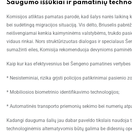
Saugumo iššūkiai ir pamatinių technol
Komisijos atliktas pamatas parodė, kad šalys narės laikiną 
bei sudėtingą migracijos situaciją. Vis dėlto, Briuselis pabrė
neišvengiamai kenkia kaimyninėms valstybėms, trukdo pasie
vidaus rinkai. Nors struktūrizuotas dialogas ir specialaus 
sumažinti eiles, Komisija rekomenduoja devynioms paminėtom
Kaip kur kas efektyvesnius bei Šengeno pamatines vertybes 
* Nesisteminiai, rizika grįsti policijos patikrinimai pasienio z
* Mobiliosios biometrinio identifikavimo technologijos;
* Automatinės transporto priemonių sekimo bei numerių atp
Kadangi dauguma šalių jau dabar paveldo tikslais naudoja tik
technologinėmis alternatyvomis būtų galima be didesnių oper