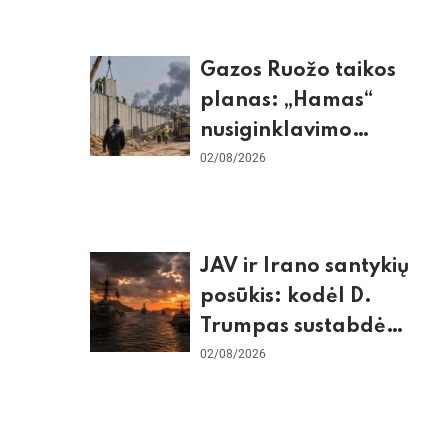
Gazos Ruožo taikos
planas: „Hamas“
nusiginklavimo
sąlygos, Izraelio
02/08/2026
skepticizmas ir ES
nerimas dėl sienos
JAV ir Irano santykių
posūkis: kodėl D.
Trumpas sustabdė
smūgius ir kuo
02/08/2026
rizikuoja pasaulio
ekonomika