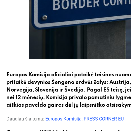
Europos Komisija oficialiai pateikė teisines nuom
pritaikė devynios Šengeno erdvės šalys: Austrija, 
Norvegija, Slovėnija ir Švedija. Pagal ES teisę, je
nei 12 mėnesių, Komisija privalo pamatiniu lygmen
aiškias paveldo gaires dėl jų laipsniško atsisaky
Daugiau šia tema:
Europos Komisija
,
PRESS CORNER EU