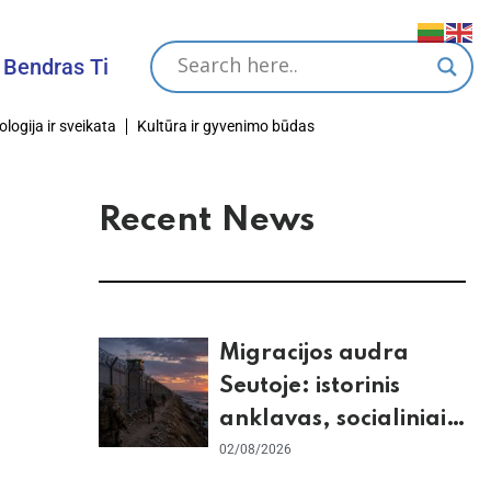
s Tikslas
ologija ir sveikata
Kultūra ir gyvenimo būdas
Recent News
Migracijos audra
Seutoje: istorinis
anklavas, socialiniai
tinklai ir ES skilimas
02/08/2026
dėl Šengeno zonos