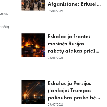
Afganistane: Briuselio
vizito užkulisiai, gilus
02/08/2026
ėsmes
skurdas ir karinis
konfliktas su
 naštą
Pakistanu
o
Eskalacija fronte:
masinės Rusijos
raketų atakas prieš
Kijevą, dronų smūgiai
02/08/2026
„Wildberries“ ir
žiemos krizės grėsmė
Eskalacija Persijos
įlankoje: Trumpas
paliaubas paskelbė
baigtomis, JAV
09/07/2026