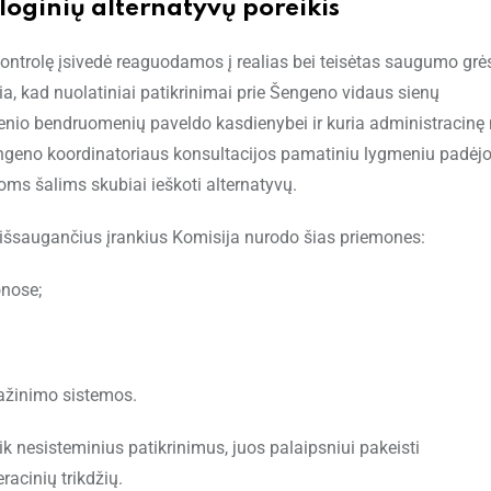
oginių alternatyvų poreikis
kontrolę įsivedė reaguodamos į realias bei teisėtas saugumo gr
žia, kad nuolatiniai patikrinimai prie Šengeno vidaus sienų
nio bendruomenių paveldo kasdienybei ir kuria administracinę
Šengeno koordinatoriaus konsultacijos pamatiniu lygmeniu padėj
s šalims skubiai ieškoti alternatyvų.
išsaugančius įrankius Komisija nurodo šias priemones:
onose;
ažinimo sistemos.
 nesisteminius patikrinimus, juos palaipsniui pakeisti
acinių trikdžių.