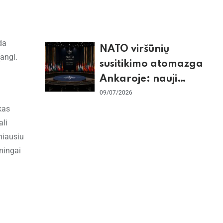
sunaikino 90 karinių
taikinių Irane
da
NATO viršūnių
angl.
susitikimo atomazga
Ankaroje: nauji
įsipareigojimai
09/07/2026
Ukrainai ir D. Trumpo
kas
ali
grasinimai Ispanijai
miausiu
mingai