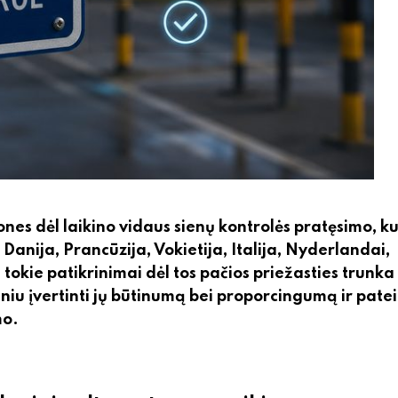
ones dėl laikino vidaus sienų kontrolės pratęsimo, ku
Danija, Prancūzija, Vokietija, Italija, Nyderlandai,
i tokie patikrinimai dėl tos pačios priežasties trunka
iu įvertinti jų būtinumą bei proporcingumą ir patei
mo.