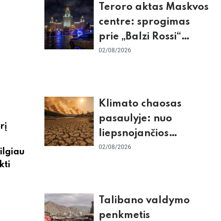
Teroro aktas Maskvos
centre: sprogimas
prie „Balzi Rossi“
restorano,
02/08/2026
mirtininkės apgulė ir
tikrieji taikiniai
Klimato chaosas
pasaulyje: nuo
rį
liepsnojančios
Europos iki
02/08/2026
 ilgiau
stingdančio
kti
Antarktidos
paradokso
Talibano valdymo
penkmetis