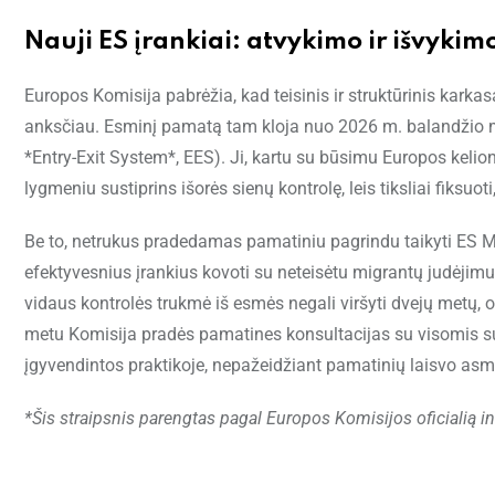
Nauji ES įrankiai: atvykimo ir išvykim
Europos Komisija pabrėžia, kad teisinis ir struktūrinis karka
anksčiau. Esminį pamatą tam kloja nuo 2026 m. balandžio mėn
*Entry-Exit System*, EES). Ji, kartu su būsimu Europos kelio
lygmeniu sustiprins išorės sienų kontrolę, leis tiksliai fiksuoti
Be to, netrukus pradedamas pamatiniu pagrindu taikyti ES Mi
efektyvesnius įrankius kovoti su neteisėtu migrantų judėji
vidaus kontrolės trukmė iš esmės negali viršyti dvejų metų, o
metu Komisija pradės pamatines konsultacijas su visomis s
įgyvendintos praktikoje, nepažeidžiant pamatinių laisvo asm
*Šis straipsnis parengtas pagal Europos Komisijos oficialią i