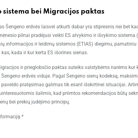
o sistema bei Migracijos paktas
sas Šengeno erdvės laisvei atkurti dabar yra stipresnis nei bet ka
esio pilnai pradėjusi veikti ES atvykimo ir išvykimo sistema (
nių informacijos ir leidimų sistemos (ETIAS) diegimu, pamatiniu
, kas, kada ir kur kerta ES išorines sienas.
gracijos ir prieglobsčio paktas suteiks valstybėms narėms kur 
mu Šengeno erdvės viduje. Pagal Šengeno sienų kodeksą, maksim
 paveldo pratęsimas galimas tik esant išskirtinei situacijai. Arti
uinteresuotomis šalimis, kad priimtos rekomendacijos būtų sėk
enų bei prekių judėjimo principų.
nformaciją.*