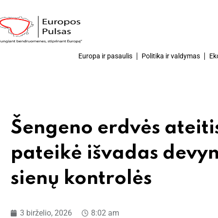
Europa ir pasaulis
Politika ir valdymas
Ek
Šengeno erdvės ateiti
pateikė išvadas devyn
sienų kontrolės
3 birželio, 2026
8:02 am