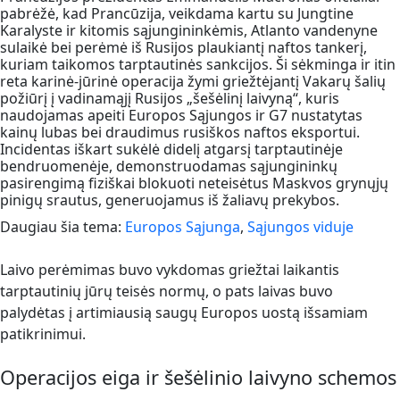
pabrėžė, kad Prancūzija, veikdama kartu su Jungtine
Karalyste ir kitomis sąjungininkėmis, Atlanto vandenyne
sulaikė bei perėmė iš Rusijos plaukiantį naftos tankerį,
kuriam taikomos tarptautinės sankcijos. Ši sėkminga ir itin
reta karinė-jūrinė operacija žymi griežtėjantį Vakarų šalių
požiūrį į vadinamąjį Rusijos „šešėlinį laivyną“, kuris
naudojamas apeiti Europos Sąjungos ir G7 nustatytas
kainų lubas bei draudimus rusiškos naftos eksportui.
Incidentas iškart sukėlė didelį atgarsį tarptautinėje
bendruomenėje, demonstruodamas sąjungininkų
pasirengimą fiziškai blokuoti neteisėtus Maskvos grynųjų
pinigų srautus, generuojamus iš žaliavų prekybos.
Daugiau šia tema:
Europos Sąjunga
,
Sąjungos viduje
Laivo perėmimas buvo vykdomas griežtai laikantis
tarptautinių jūrų teisės normų, o pats laivas buvo
palydėtas į artimiausią saugų Europos uostą išsamiam
patikrinimui.
Operacijos eiga ir šešėlinio laivyno schemos