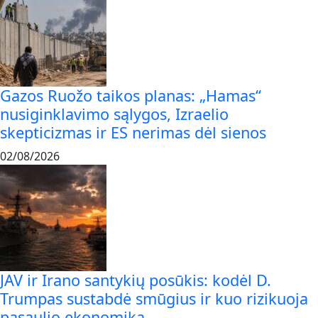
Gazos Ruožo taikos planas: „Hamas“
nusiginklavimo sąlygos, Izraelio
skepticizmas ir ES nerimas dėl sienos
02/08/2026
JAV ir Irano santykių posūkis: kodėl D.
Trumpas sustabdė smūgius ir kuo rizikuoja
pasaulio ekonomika