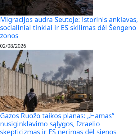
Migracijos audra Seutoje: istorinis anklavas,
socialiniai tinklai ir ES skilimas dėl Šengeno
zonos
02/08/2026
Gazos Ruožo taikos planas: „Hamas“
nusiginklavimo sąlygos, Izraelio
skepticizmas ir ES nerimas dėl sienos