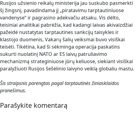
Rusijos užsienio reikalų ministerija jau suskubo pasmerkti
šį žingsnį, pavadindama jį „piratavimu tarptautiniuose
vandenyse“ ir pagrasino adekvačiu atsaku. Vis dėlto,
teisiniai analitikai pabrėžia, kad kadangi laivas akivaizdžiai
pažeidė nustatytas tarptautines sankcijų taisykles ir
klastojo duomenis, Vakarų šalių veiksmai buvo visiškai
teisėti. Tikėtina, kad ši sėkminga operacija paskatins
sukurti nuolatinį NATO ar ES laivų patruliavimo
mechanizmą strateginiuose jūrų keliuose, siekiant visiškai
paralyžiuoti Rusijos šešėlinio laivyno veiklą globaliu mastu.
Šis straipsnis parengtas pagal tarptautinės žiniasklaidos
pranešimus.
Parašykite komentarą