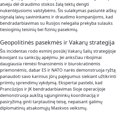
atveju dėl draudimo stokos žalą tektų dengti
nukentėjusioms valstybėms. Šis sulaikymas pasiuntė aiškų
signalą laivų savininkams ir draudimo kompanijoms, kad
bendradarbiavimas su Rusijos nelegalia prekyba sulauks
tiesioginių teisinių bei fizinių pasekmių.
Geopolitinės pasekmės ir Vakarų strategija
Šis incidentas rodo esminį posūkį Vakarų šalių strategijoje
kovojant su sankcijų apėjimu. Jei anksčiau ribojimai
daugiausia rėmėsi finansinėmis ir biurokratinėmis
priemonėmis, dabar ES ir NATO narės demonstruoja ryžtą
panaudoti savo karinius jūrų pajėgumus siekiant užtikrinti
priimtų sprendimų vykdymą. Ekspertai pastebi, kad
Prancūzijos ir JK bendradarbiavimas šioje operacijoje
demonstruoja aukštą sąjungininkų koordinaciją ir
pasiryžimą ginti tarptautinę teisę, nepaisant galimų
diplomatinių atsakomųjų Maskvos veiksmų.