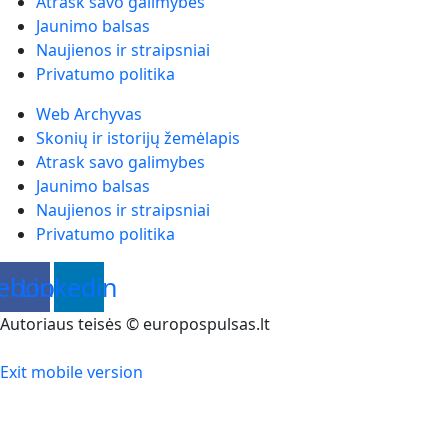
Atrask savo galimybes
Jaunimo balsas
Naujienos ir straipsniai
Privatumo politika
Web Archyvas
Skonių ir istorijų žemėlapis
Atrask savo galimybes
Jaunimo balsas
Naujienos ir straipsniai
Privatumo politika
ebook
Linkedin
Autoriaus teisės © europospulsas.lt
Exit mobile version