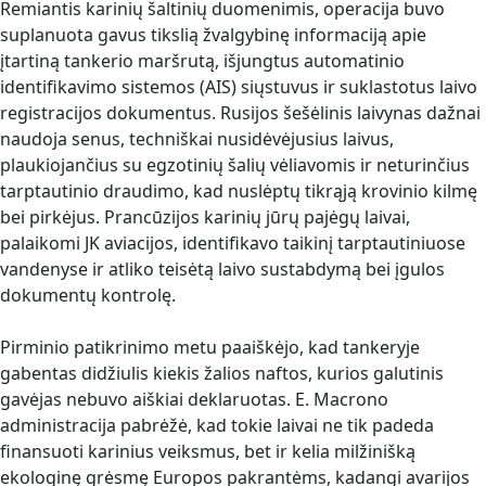
Remiantis karinių šaltinių duomenimis, operacija buvo
suplanuota gavus tikslią žvalgybinę informaciją apie
įtartiną tankerio maršrutą, išjungtus automatinio
identifikavimo sistemos (AIS) siųstuvus ir suklastotus laivo
registracijos dokumentus. Rusijos šešėlinis laivynas dažnai
naudoja senus, techniškai nusidėvėjusius laivus,
plaukiojančius su egzotinių šalių vėliavomis ir neturinčius
tarptautinio draudimo, kad nuslėptų tikrąją krovinio kilmę
bei pirkėjus. Prancūzijos karinių jūrų pajėgų laivai,
palaikomi JK aviacijos, identifikavo taikinį tarptautiniuose
vandenyse ir atliko teisėtą laivo sustabdymą bei įgulos
dokumentų kontrolę.
Pirminio patikrinimo metu paaiškėjo, kad tankeryje
gabentas didžiulis kiekis žalios naftos, kurios galutinis
gavėjas nebuvo aiškiai deklaruotas. E. Macrono
administracija pabrėžė, kad tokie laivai ne tik padeda
finansuoti karinius veiksmus, bet ir kelia milžinišką
ekologinę grėsmę Europos pakrantėms, kadangi avarijos