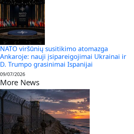
NATO viršūnių susitikimo atomazga
Ankaroje: nauji įsipareigojimai Ukrainai ir
D. Trumpo grasinimai Ispanijai
09/07/2026
More News