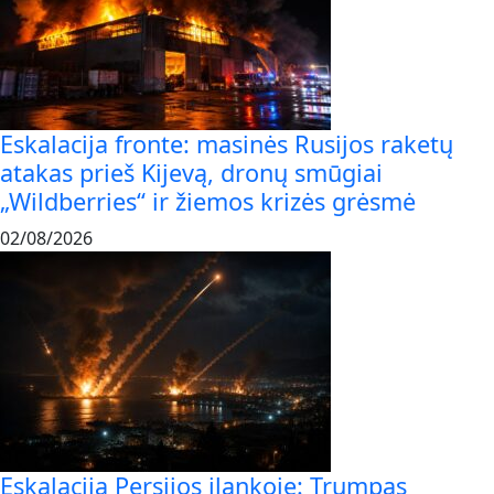
Eskalacija fronte: masinės Rusijos raketų
atakas prieš Kijevą, dronų smūgiai
„Wildberries“ ir žiemos krizės grėsmė
02/08/2026
Eskalacija Persijos įlankoje: Trumpas