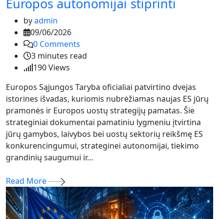
Europos autonomijai stiprinti
by
admin
09/06/2026
0
Comments
3 minutes read
190
Views
Europos Sąjungos Taryba oficialiai patvirtino dvejas
istorines išvadas, kuriomis nubrėžiamas naujas ES jūrų
pramonės ir Europos uostų strategijų pamatas. Šie
strateginiai dokumentai pamatiniu lygmeniu įtvirtina
jūrų gamybos, laivybos bei uostų sektorių reikšmę ES
konkurencingumui, strateginei autonomijai, tiekimo
grandinių saugumui ir…
Read More