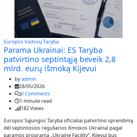
Europos Vadovų Taryba
Parama Ukrainai: ES Taryba
patvirtino septintąją beveik 2,8
mlrd. eurų išmoką Kijevui
by
admin
28/05/2026
0
Comments
1 minute read
182
Views
Europos Sąjungos Taryba oficialiai patvirtino sprendimą
dėl septintosios reguliarios išmokos Ukrainai pagal
paramos programą „Ukraine Facility“. Kijevui bus