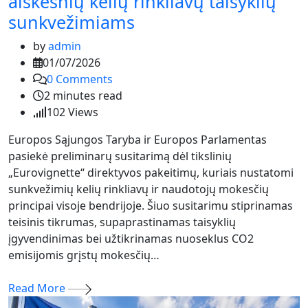
aiškesnių kelių rinkliavų taisyklių
sunkvežimiams
by
admin
01/07/2026
0
Comments
2 minutes read
102
Views
Europos Sąjungos Taryba ir Europos Parlamentas
pasiekė preliminarų susitarimą dėl tikslinių
„Eurovignette“ direktyvos pakeitimų, kuriais nustatomi
sunkvežimių kelių rinkliavų ir naudotojų mokesčių
principai visoje bendrijoje. Šiuo susitarimu stiprinamas
teisinis tikrumas, supaprastinamas taisyklių
įgyvendinimas bei užtikrinamas nuoseklus CO2
emisijomis grįstų mokesčių…
Read More