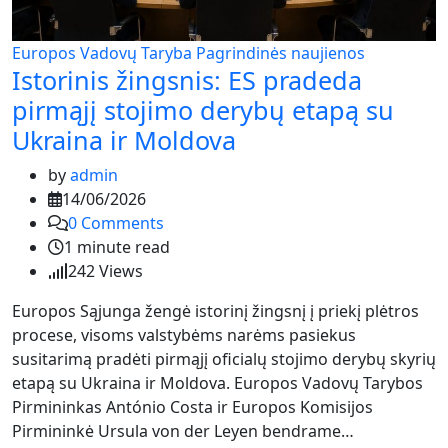
Europos Vadovų Taryba
Pagrindinės naujienos
Istorinis žingsnis: ES pradeda
pirmąjį stojimo derybų etapą su
Ukraina ir Moldova
by
admin
14/06/2026
0
Comments
1 minute read
242
Views
Europos Sąjunga žengė istorinį žingsnį į priekį plėtros
procese, visoms valstybėms narėms pasiekus
susitarimą pradėti pirmąjį oficialų stojimo derybų skyrių
etapą su Ukraina ir Moldova. Europos Vadovų Tarybos
Pirmininkas António Costa ir Europos Komisijos
Pirmininkė Ursula von der Leyen bendrame…