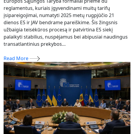
Europos Sąjungos Taryba formaliai priėmė du
reglamentus, kuriais įgyvendinami muitų tarifų
įsipareigojimai, numatyti 2025 metų rugpjūčio 21
dienos ES ir JAV bendrame pareiškime. Šis žingsnis
užbaigia teisėkūros procesą ir patvirtina ES siekį
palaikyti stabilius, nuspėjamus bei abipusiai naudingus
transatlantinius prekybos…
Read More