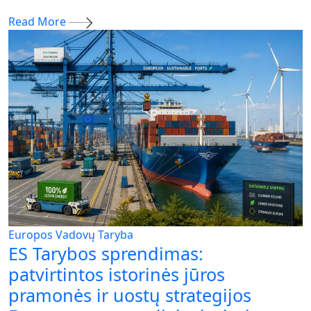
Read More
Europos Vadovų Taryba
ES Tarybos sprendimas:
patvirtintos istorinės jūros
pramonės ir uostų strategijos