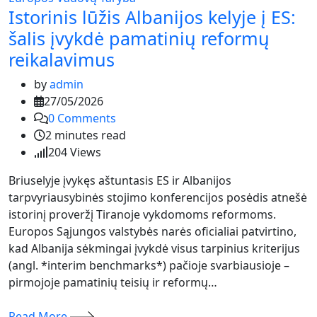
Istorinis lūžis Albanijos kelyje į ES:
šalis įvykdė pamatinių reformų
reikalavimus
by
admin
27/05/2026
0
Comments
2 minutes read
204
Views
Briuselyje įvykęs aštuntasis ES ir Albanijos
tarpvyriausybinės stojimo konferencijos posėdis atnešė
istorinį proveržį Tiranoje vykdomoms reformoms.
Europos Sąjungos valstybės narės oficialiai patvirtino,
kad Albanija sėkmingai įvykdė visus tarpinius kriterijus
(angl. *interim benchmarks*) pačioje svarbiausioje –
pirmojoje pamatinių teisių ir reformų…
Read More