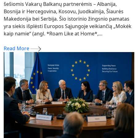
šešiomis Vakarų Balkanų partnerėmis – Albanija,
Bosnija ir Hercegovina, Kosovu, Juodkalnija, Šiaurės
Makedonija bei Serbija. Šio istorinio žingsnio pamatas
yra siekis išplėsti Europos Sąjungoje veikiančią „Mokėk
kaip namie“ (angl. *Roam Like at Home*,…
Read More