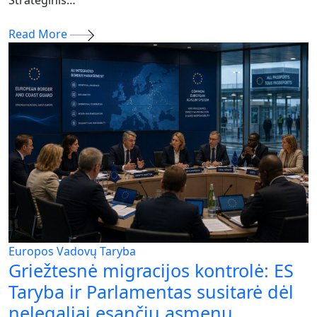
Read More
Europos Vadovų Taryba
Griežtesnė migracijos kontrolė: ES
Taryba ir Parlamentas susitarė dėl
nelegaliai esančių asmenų