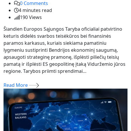
0
Comments
4 minutes read
190
Views
Šiandien Europos Sąjungos Taryba oficialiai patvirtino
keturis didelės svarbos teisėkūros bei finansinės
paramos karkasus, kuriais siekiama pamatiniu
lygmeniu sustiprinti Bendrijos ekonominį saugumą,
apsaugoti strateginę pramonę, išplėsti piliečių teisių
pamatą ir išplėsti ES geopolitinę įtaką Viduržemio jūros
regione. Tarybos priimti sprendimai…
Read More