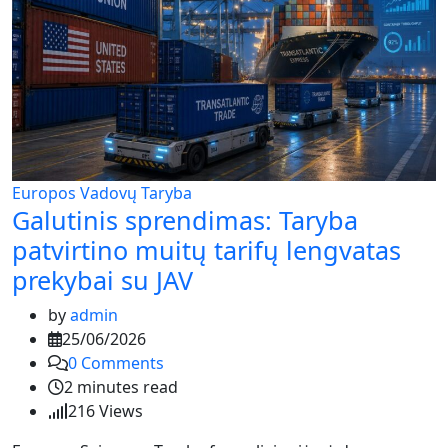
Europos Vadovų Taryba
Galutinis sprendimas: Taryba
patvirtino muitų tarifų lengvatas
prekybai su JAV
by
admin
25/06/2026
0
Comments
2 minutes read
216
Views