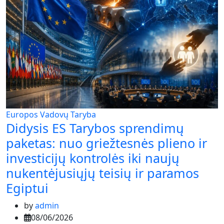
Europos Vadovų Taryba
Didysis ES Tarybos sprendimų
paketas: nuo griežtesnės plieno ir
investicijų kontrolės iki naujų
nukentėjusiųjų teisių ir paramos
Egiptui
by
admin
08/06/2026