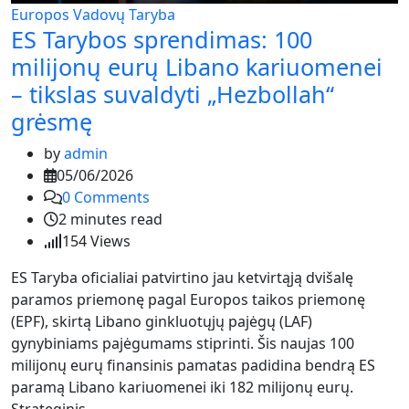
Europos Vadovų Taryba
ES Tarybos sprendimas: 100
milijonų eurų Libano kariuomenei
– tikslas suvaldyti „Hezbollah“
grėsmę
by
admin
05/06/2026
0
Comments
2 minutes read
154
Views
ES Taryba oficialiai patvirtino jau ketvirtąją dvišalę
paramos priemonę pagal Europos taikos priemonę
(EPF), skirtą Libano ginkluotųjų pajėgų (LAF)
gynybiniams pajėgumams stiprinti. Šis naujas 100
milijonų eurų finansinis pamatas padidina bendrą ES
paramą Libano kariuomenei iki 182 milijonų eurų.
Strateginis…