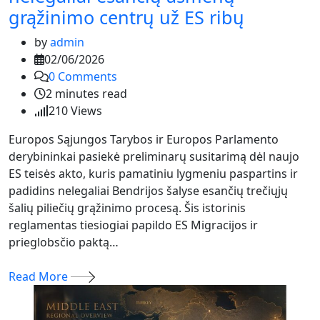
grąžinimo centrų už ES ribų
by
admin
02/06/2026
0
Comments
2 minutes read
210
Views
Europos Sąjungos Tarybos ir Europos Parlamento
derybininkai pasiekė preliminarų susitarimą dėl naujo
ES teisės akto, kuris pamatiniu lygmeniu paspartins ir
padidins nelegaliai Bendrijos šalyse esančių trečiųjų
šalių piliečių grąžinimo procesą. Šis istorinis
reglamentas tiesiogiai papildo ES Migracijos ir
prieglobsčio paktą…
Read More