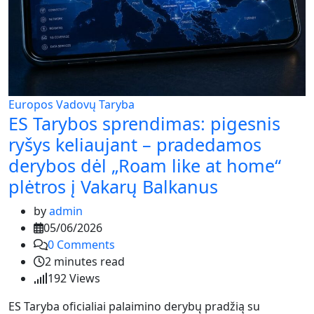
Europos Vadovų Taryba
ES Tarybos sprendimas: pigesnis
ryšys keliaujant – pradedamos
derybos dėl „Roam like at home“
plėtros į Vakarų Balkanus
by
admin
05/06/2026
0
Comments
2 minutes read
192
Views
ES Taryba oficialiai palaimino derybų pradžią su