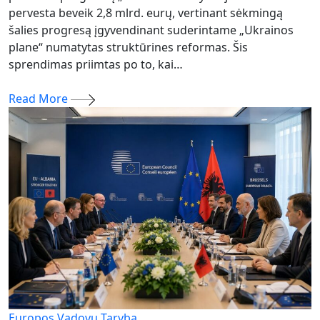
pervesta beveik 2,8 mlrd. eurų, vertinant sėkmingą
šalies progresą įgyvendinant suderintame „Ukrainos
plane“ numatytas struktūrines reformas. Šis
sprendimas priimtas po to, kai…
Read More
Europos Vadovų Taryba