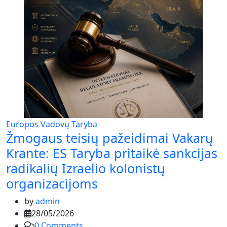
Europos Vadovų Taryba
Žmogaus teisių pažeidimai Vakarų
Krante: ES Taryba pritaikė sankcijas
radikalių Izraelio kolonistų
organizacijoms
by
admin
28/05/2026
0
Comments