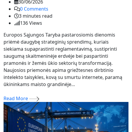
30/06/2026
0
Comments
3 minutes read
136
Views
Europos Sąjungos Taryba pastarosiomis dienomis
priėmė daugybę strateginių sprendimų, kuriais
siekiama supaprastinti reglamentavimą, sustiprinti
saugumą skaitmeninėje erdvėje bei paspartinti
pramonės ir žemės ūkio sektorių transformaciją.
Naujosios priemonės apima griežtesnes dirbtinio
intelekto taisykles, kovą su smurtu internete, paramą
ūkininkams maisto grandinėje…
Read More