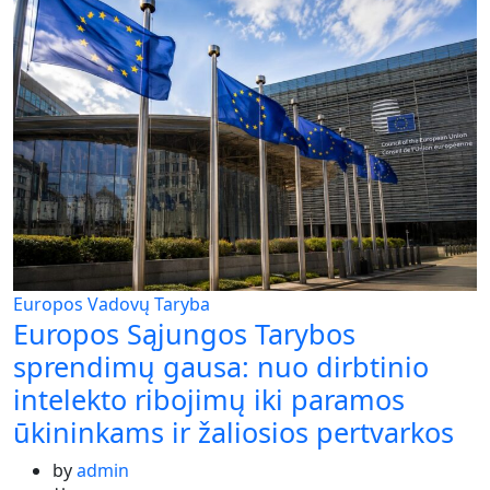
Europos Vadovų Taryba
Europos Sąjungos Tarybos
sprendimų gausa: nuo dirbtinio
intelekto ribojimų iki paramos
ūkininkams ir žaliosios pertvarkos
by
admin