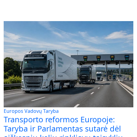
Europos Vadovų Taryba
Transporto reformos Europoje:
Taryba ir Parlamentas sutarė dėl