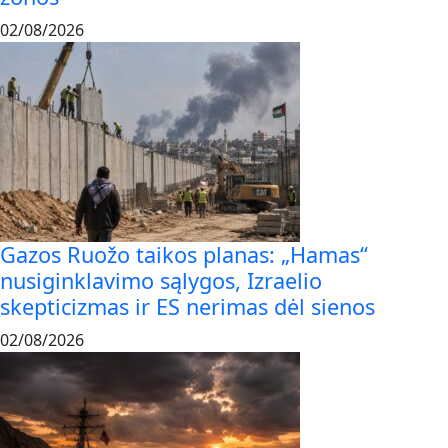
02/08/2026
Gazos Ruožo taikos planas: „Hamas“
nusiginklavimo sąlygos, Izraelio
skepticizmas ir ES nerimas dėl sienos
02/08/2026