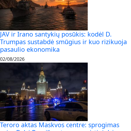
JAV ir Irano santykių posūkis: kodėl D.
Trumpas sustabdė smūgius ir kuo rizikuoja
pasaulio ekonomika
02/08/2026
Teroro aktas Maskvos centre: sprogimas