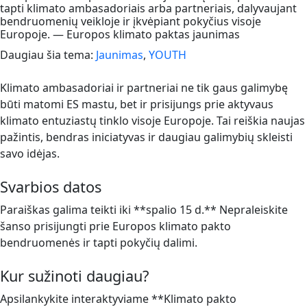
tapti klimato ambasadoriais arba partneriais, dalyvaujant
bendruomenių veikloje ir įkvėpiant pokyčius visoje
Europoje. — Europos klimato paktas jaunimas
Daugiau šia tema:
Jaunimas
,
YOUTH
Klimato ambasadoriai ir partneriai ne tik gaus galimybę
būti matomi ES mastu, bet ir prisijungs prie aktyvaus
klimato entuziastų tinklo visoje Europoje. Tai reiškia naujas
pažintis, bendras iniciatyvas ir daugiau galimybių skleisti
savo idėjas.
Svarbios datos
Paraiškas galima teikti iki **spalio 15 d.** Nepraleiskite
šanso prisijungti prie Europos klimato pakto
bendruomenės ir tapti pokyčių dalimi.
Kur sužinoti daugiau?
Apsilankykite interaktyviame **Klimato pakto