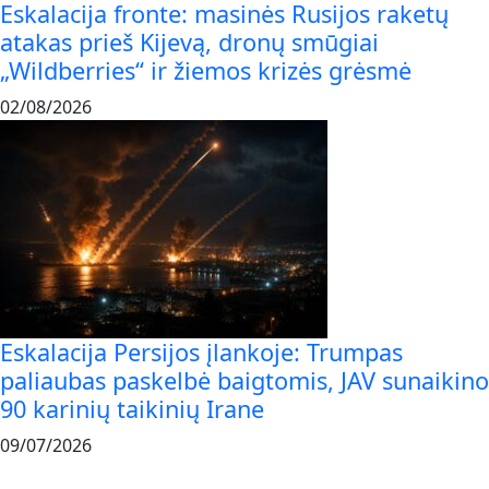
Eskalacija fronte: masinės Rusijos raketų
atakas prieš Kijevą, dronų smūgiai
„Wildberries“ ir žiemos krizės grėsmė
02/08/2026
Eskalacija Persijos įlankoje: Trumpas
paliaubas paskelbė baigtomis, JAV sunaikino
90 karinių taikinių Irane
09/07/2026