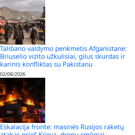
Talibano valdymo penkmetis Afganistane:
Briuselio vizito užkulisiai, gilus skurdas ir
karinis konfliktas su Pakistanu
02/08/2026
Eskalacija fronte: masinės Rusijos raketų
atakas prieš Kijevą, dronų smūgiai