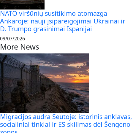
NATO viršūnių susitikimo atomazga
Ankaroje: nauji įsipareigojimai Ukrainai ir
D. Trumpo grasinimai Ispanijai
09/07/2026
More News
Migracijos audra Seutoje: istorinis anklavas,
socialiniai tinklai ir ES skilimas dėl Šengeno
zonos