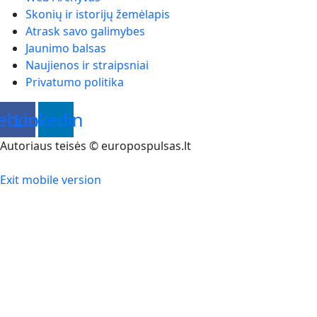
Skonių ir istorijų žemėlapis
Atrask savo galimybes
Jaunimo balsas
Naujienos ir straipsniai
Privatumo politika
ebook
Linkedin
Autoriaus teisės © europospulsas.lt
Exit mobile version