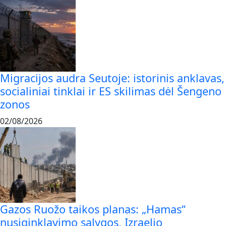
Migracijos audra Seutoje: istorinis anklavas,
socialiniai tinklai ir ES skilimas dėl Šengeno
zonos
02/08/2026
Gazos Ruožo taikos planas: „Hamas“
nusiginklavimo sąlygos, Izraelio