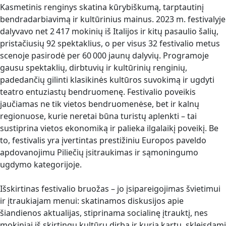
Kasmetinis renginys skatina kūrybiškumą, tarptautinį
bendradarbiavimą ir kultūrinius mainus. 2023 m. festivalyje
dalyvavo net 2 417 mokinių iš Italijos ir kitų pasaulio šalių,
pristačiusių 92 spektaklius, o per visus 32 festivalio metus
scenoje pasirodė per 60 000 jaunų dalyvių. Programoje
gausu spektaklių, dirbtuvių ir kultūrinių renginių,
padedančių gilinti klasikinės kultūros suvokimą ir ugdyti
teatro entuziastų bendruomenę. Festivalio poveikis
jaučiamas ne tik vietos bendruomenėse, bet ir kalnų
regionuose, kurie neretai būna turistų aplenkti – tai
sustiprina vietos ekonomiką ir palieka ilgalaikį poveikį. Be
to, festivalis yra įvertintas prestižiniu Europos paveldo
apdovanojimu Piliečių įsitraukimas ir sąmoningumo
ugdymo kategorijoje.
Išskirtinas festivalio bruožas – jo įsipareigojimas švietimui
ir įtraukiajam menui: skatinamos diskusijos apie
šiandienos aktualijas, stiprinama socialinę įtrauktį, nes
mokiniai iš skirtingų kultūrų dirba ir kuria kartu, skleisdami