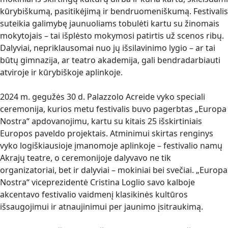
kūrybiškumą, pasitikėjimą ir bendruomeniškumą. Festivalis
suteikia galimybę jaunuoliams tobulėti kartu su žinomais
mokytojais – tai išplėsto mokymosi patirtis už scenos ribų.
Dalyviai, nepriklausomai nuo jų išsilavinimo lygio – ar tai
būtų gimnazija, ar teatro akademija, gali bendradarbiauti
atviroje ir kūrybiškoje aplinkoje.
2024 m. gegužės 30 d. Palazzolo Acreide vyko speciali
ceremonija, kurios metu festivalis buvo pagerbtas „Europa
Nostra“ apdovanojimu, kartu su kitais 25 išskirtiniais
Europos paveldo projektais. Atminimui skirtas renginys
vyko logiškiausioje įmanomoje aplinkoje – festivalio namų
Akrajų teatre, o ceremonijoje dalyvavo ne tik
organizatoriai, bet ir dalyviai – mokiniai bei svečiai. „Europa
Nostra“ viceprezidentė Cristina Loglio savo kalboje
akcentavo festivalio vaidmenį klasikinės kultūros
išsaugojimui ir atnaujinimui per jaunimo įsitraukimą.