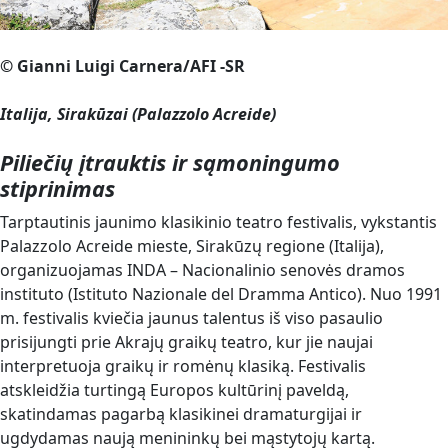
© Gianni Luigi Carnera/AFI -SR
Italija, Sirakūzai (Palazzolo Acreide)
Piliečių įtrauktis ir sąmoningumo
stiprinimas
Tarptautinis jaunimo klasikinio teatro festivalis, vykstantis
Palazzolo Acreide mieste, Sirakūzų regione (Italija),
organizuojamas INDA – Nacionalinio senovės dramos
instituto (Istituto Nazionale del Dramma Antico). Nuo 1991
m. festivalis kviečia jaunus talentus iš viso pasaulio
prisijungti prie Akrajų graikų teatro, kur jie naujai
interpretuoja graikų ir romėnų klasiką. Festivalis
atskleidžia turtingą Europos kultūrinį paveldą,
skatindamas pagarbą klasikinei dramaturgijai ir
ugdydamas naują menininkų bei mąstytojų kartą.