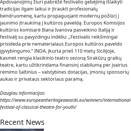
Apdovanojimų žiuri pabrėžė festivalio gebėjimą išlaikyti
tradicijas ilgam laikui ir įtraukti profesionalų
bendruomenę, kartu propaguojant modernų požiūrį į
jaunimo įtraukimą į kultūros paveldą. Europos Komisijos
kultūros komisarė Iliana Ivanova pasveikino Italiją ir
festivalį su pavyzdingu indėliu: „Festivalis reikšmingai
prisideda prie nematerialaus Europos kultūros paveldo
gyvybingumo.“ INDA, įkurta prieš 110 metų Sicilijoje,
kasmet rengia klasikinio teatro sezoną Sirakūzų graikų
teatre, kartu užtikrindama finansinį stabilumą per įvairius
rėmimo šaltinius – valstybines dotacijas, įmonių sponsorių
aukas ir privataus sektoriaus paramą.
Daugiau informacijos:
https://www.europeanheritageawards.eu/winners/international
festival-of-classical-theatre-for-youth/
Recent News