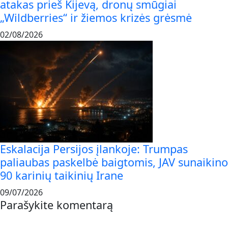
atakas prieš Kijevą, dronų smūgiai
„Wildberries“ ir žiemos krizės grėsmė
02/08/2026
Eskalacija Persijos įlankoje: Trumpas
paliaubas paskelbė baigtomis, JAV sunaikino
90 karinių taikinių Irane
09/07/2026
Parašykite komentarą