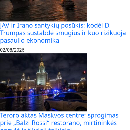
JAV ir Irano santykių posūkis: kodėl D.
Trumpas sustabdė smūgius ir kuo rizikuoja
pasaulio ekonomika
02/08/2026
Teroro aktas Maskvos centre: sprogimas
prie „Balzi Rossi“ restorano, mirtininkės