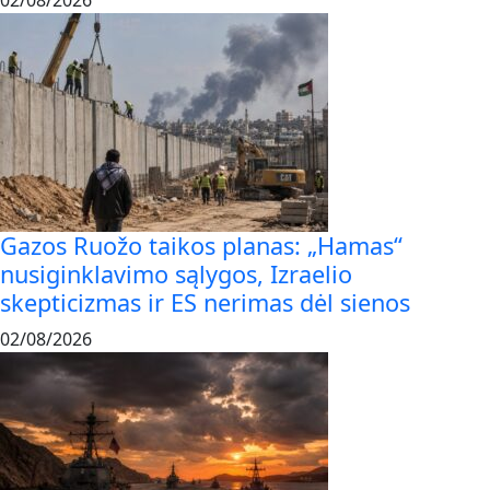
02/08/2026
Gazos Ruožo taikos planas: „Hamas“
nusiginklavimo sąlygos, Izraelio
skepticizmas ir ES nerimas dėl sienos
02/08/2026