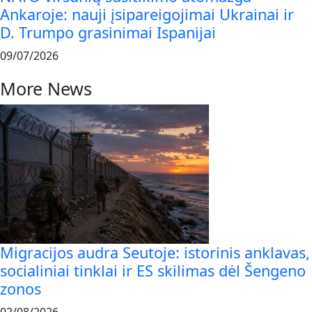
Ankaroje: nauji įsipareigojimai Ukrainai ir
D. Trumpo grasinimai Ispanijai
09/07/2026
More News
Migracijos audra Seutoje: istorinis anklavas,
socialiniai tinklai ir ES skilimas dėl Šengeno
zonos