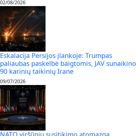
02/08/2026
Eskalacija Persijos įlankoje: Trumpas
paliaubas paskelbė baigtomis, JAV sunaikino
90 karinių taikinių Irane
09/07/2026
NATO viršūnių susitikimo atomazga