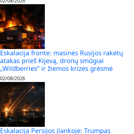
02/08/2026
Eskalacija fronte: masinės Rusijos raketų
atakas prieš Kijevą, dronų smūgiai
„Wildberries“ ir žiemos krizės grėsmė
02/08/2026
Eskalacija Persijos įlankoje: Trumpas