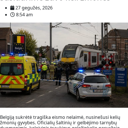
27 gegužės, 2026
8:54 am
Belgiją sukrėtė tragiška eismo nelaimė, nusinešusi kelių
žmonių gyvybes. Oficialių šaltinių ir gelbėjimo tarnybų