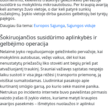
duomenimis, keleivinis traukinys geležinkelio pervažoje
susidūrė su mokykliniu mikroautobusu. Per kraupią avariją
keli asmenys žuvo vietoje, o dar keli patyrė sunkių
sužalojimų. Įvykio vietoje dirba gausios gelbėtojų bei tyrėjų
pajėgos.
Daugiau šia tema:
Europos Sąjunga
,
Sąjungos viduje
Šokiruojančios susidūrimo aplinkybės ir
gelbėjimo operacija
Nelaimė įvyko reguliuojamoje geležinkelio pervažoje, kai
mokyklinis autobusas, vežęs vaikus, dėl kol kas
nenustatytų priežasčių liko stovėti ant bėgių prieš pat
atvažiuojantį traukinį. Srauniai važiavęs sąstatas nespėjo
laiku sustoti ir visa jėga rėžėsi į transporto priemonę, ją
visiškai sumaitodamas. Liudininkai pasakojo apie
kurtinantį smūgio garsą, po kurio sekė masinė panika.
Netrukus po incidento internete buvo paviešintas pirmasis
vaizdo įrašas iš įvykio vietos, kuriame matyti kraupios
avarijos pasekmės – išmėtytos nuolaužos ir aplinkui