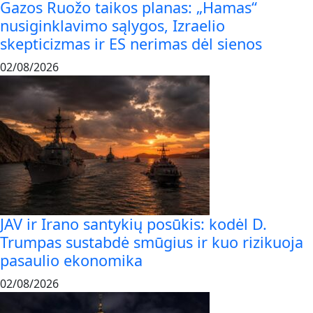
Gazos Ruožo taikos planas: „Hamas“
nusiginklavimo sąlygos, Izraelio
skepticizmas ir ES nerimas dėl sienos
02/08/2026
JAV ir Irano santykių posūkis: kodėl D.
Trumpas sustabdė smūgius ir kuo rizikuoja
pasaulio ekonomika
02/08/2026