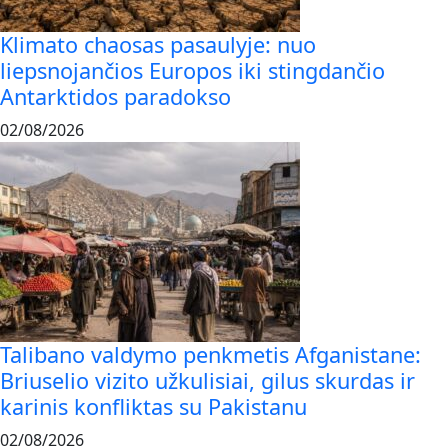
Klimato chaosas pasaulyje: nuo
liepsnojančios Europos iki stingdančio
Antarktidos paradokso
02/08/2026
Talibano valdymo penkmetis Afganistane:
Briuselio vizito užkulisiai, gilus skurdas ir
karinis konfliktas su Pakistanu
02/08/2026