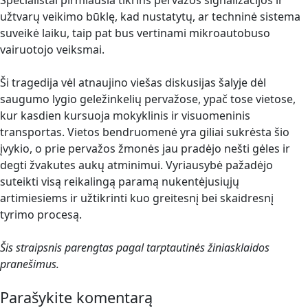
Specialistai pirmiausia tikrins pervažos signalizacijos ir
užtvarų veikimo būklę, kad nustatytų, ar techninė sistema
suveikė laiku, taip pat bus vertinami mikroautobuso
vairuotojo veiksmai.
Ši tragedija vėl atnaujino viešas diskusijas šalyje dėl
saugumo lygio geležinkelių pervažose, ypač tose vietose,
kur kasdien kursuoja mokyklinis ir visuomeninis
transportas. Vietos bendruomenė yra giliai sukrėsta šio
įvykio, o prie pervažos žmonės jau pradėjo nešti gėles ir
degti žvakutes aukų atminimui. Vyriausybė pažadėjo
suteikti visą reikalingą paramą nukentėjusiųjų
artimiesiems ir užtikrinti kuo greitesnį bei skaidresnį
tyrimo procesą.
Šis straipsnis parengtas pagal tarptautinės žiniasklaidos
pranešimus.
Parašykite komentarą