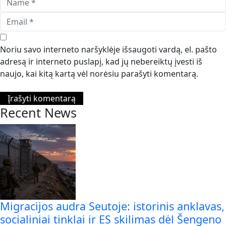
Noriu savo interneto naršyklėje išsaugoti vardą, el. pašto
adresą ir interneto puslapį, kad jų nebereiktų įvesti iš
naujo, kai kitą kartą vėl norėsiu parašyti komentarą.
Recent News
Migracijos audra Seutoje: istorinis anklavas,
socialiniai tinklai ir ES skilimas dėl Šengeno