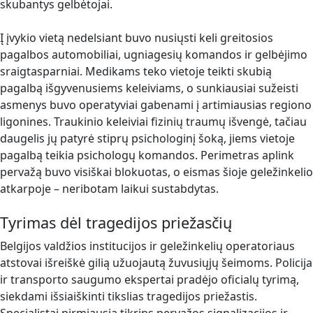
skubantys gelbėtojai.
Į įvykio vietą nedelsiant buvo nusiųsti keli greitosios
pagalbos automobiliai, ugniagesių komandos ir gelbėjimo
sraigtasparniai. Medikams teko vietoje teikti skubią
pagalbą išgyvenusiems keleiviams, o sunkiausiai sužeisti
asmenys buvo operatyviai gabenami į artimiausias regiono
ligonines. Traukinio keleiviai fizinių traumų išvengė, tačiau
daugelis jų patyrė stiprų psichologinį šoką, jiems vietoje
pagalbą teikia psichologų komandos. Perimetras aplink
pervažą buvo visiškai blokuotas, o eismas šioje geležinkelio
atkarpoje – neribotam laikui sustabdytas.
Tyrimas dėl tragedijos priežasčių
Belgijos valdžios institucijos ir geležinkelių operatoriaus
atstovai išreiškė gilią užuojautą žuvusiųjų šeimoms. Policija
ir transporto saugumo ekspertai pradėjo oficialų tyrimą,
siekdami išsiaiškinti tikslias tragedijos priežastis.