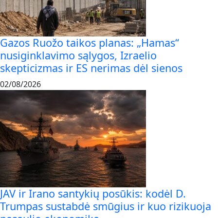
Gazos Ruožo taikos planas: „Hamas“
nusiginklavimo sąlygos, Izraelio
skepticizmas ir ES nerimas dėl sienos
02/08/2026
JAV ir Irano santykių posūkis: kodėl D.
Trumpas sustabdė smūgius ir kuo rizikuoja