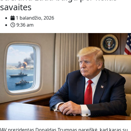
savaites
1 balandžio, 2026
9:36 am
JAV prezidentas Donaldas Trumpas pareiškė, kad karas su