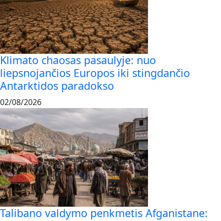
Klimato chaosas pasaulyje: nuo
liepsnojančios Europos iki stingdančio
Antarktidos paradokso
02/08/2026
Talibano valdymo penkmetis Afganistane: