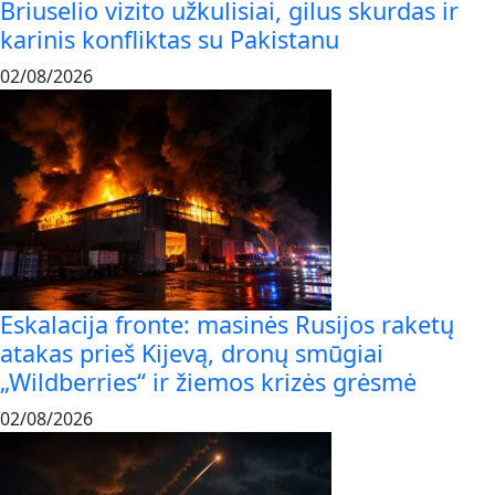
Briuselio vizito užkulisiai, gilus skurdas ir
karinis konfliktas su Pakistanu
02/08/2026
Eskalacija fronte: masinės Rusijos raketų
atakas prieš Kijevą, dronų smūgiai
„Wildberries“ ir žiemos krizės grėsmė
02/08/2026