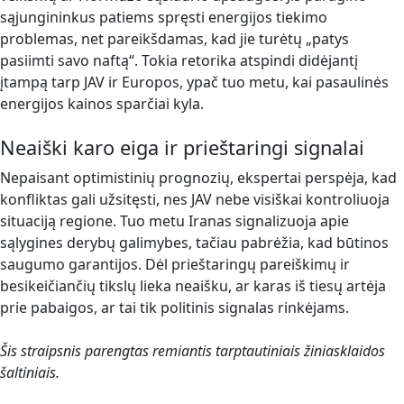
sąjungininkus patiems spręsti energijos tiekimo
problemas, net pareikšdamas, kad jie turėtų „patys
pasiimti savo naftą“. Tokia retorika atspindi didėjantį
įtampą tarp JAV ir Europos, ypač tuo metu, kai pasaulinės
energijos kainos sparčiai kyla.
Neaiški karo eiga ir prieštaringi signalai
Nepaisant optimistinių prognozių, ekspertai perspėja, kad
konfliktas gali užsitęsti, nes JAV nebe visiškai kontroliuoja
situaciją regione. Tuo metu Iranas signalizuoja apie
sąlygines derybų galimybes, tačiau pabrėžia, kad būtinos
saugumo garantijos. Dėl prieštaringų pareiškimų ir
besikeičiančių tikslų lieka neaišku, ar karas iš tiesų artėja
prie pabaigos, ar tai tik politinis signalas rinkėjams.
Šis straipsnis parengtas remiantis tarptautiniais žiniasklaidos
šaltiniais.