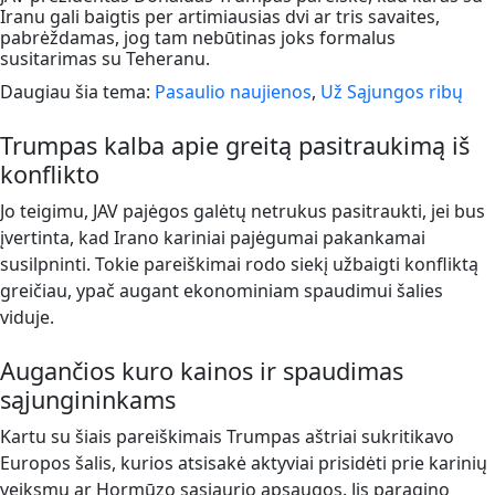
Iranu gali baigtis per artimiausias dvi ar tris savaites,
pabrėždamas, jog tam nebūtinas joks formalus
susitarimas su Teheranu.
Daugiau šia tema:
Pasaulio naujienos
,
Už Sąjungos ribų
Trumpas kalba apie greitą pasitraukimą iš
konflikto
Jo teigimu, JAV pajėgos galėtų netrukus pasitraukti, jei bus
įvertinta, kad Irano kariniai pajėgumai pakankamai
susilpninti. Tokie pareiškimai rodo siekį užbaigti konfliktą
greičiau, ypač augant ekonominiam spaudimui šalies
viduje.
Augančios kuro kainos ir spaudimas
sąjungininkams
Kartu su šiais pareiškimais Trumpas aštriai sukritikavo
Europos šalis, kurios atsisakė aktyviai prisidėti prie karinių
veiksmų ar Hormūzo sąsiaurio apsaugos. Jis paragino