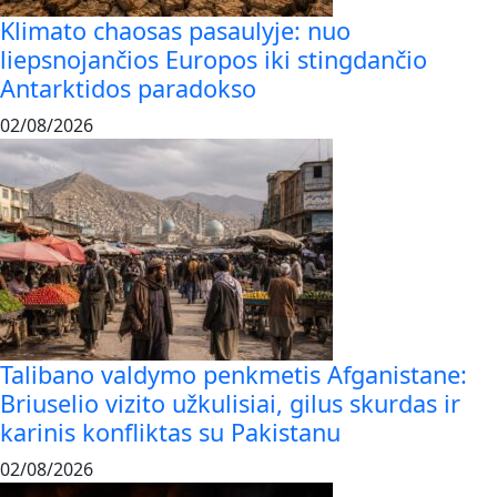
Klimato chaosas pasaulyje: nuo
liepsnojančios Europos iki stingdančio
Antarktidos paradokso
02/08/2026
Talibano valdymo penkmetis Afganistane:
Briuselio vizito užkulisiai, gilus skurdas ir
karinis konfliktas su Pakistanu
02/08/2026