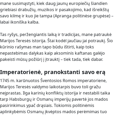
mane susimąstyti, kiek daug jaunų europiečių šiandien
griebiasi drabužių, muzikos ir pasakojimo, kad išreikštų
savo kilmę ir kuo jie tampa (Apranga politinėse grupėse) –
labai ikoniška kalba.
Tas ryšys, peržengiantis laiką ir tradicijas, mane patraukė
Marijos Teresės istorija. Štai kodėl jaučiau jai potraukį. Šio
kūrinio rašymas man tapo būdu ištirti, kaip toks
nepastebimas dalykas kaip aksominis kaftanas galėjo
pakeisti mūsų požiūrį į įtrauktį – tiek tada, tiek dabar.
Imperatorienė, pranokstanti savo erą
1745 m. karūnuotos Šventosios Romos imperatoriene,
Marijos Teresės valdymo laikotarpis buvo toli gražu
neįprastas. Ilga karinių konfliktų istorija ir nestabili taika
tarp Habsburgų ir Osmanų imperijų pavertė jos mados
pasirinkimus ypač drąsiais. Tokiomis politinėmis
aplinkybėmis Osmanų įkvėptos mados perėmimas tuo