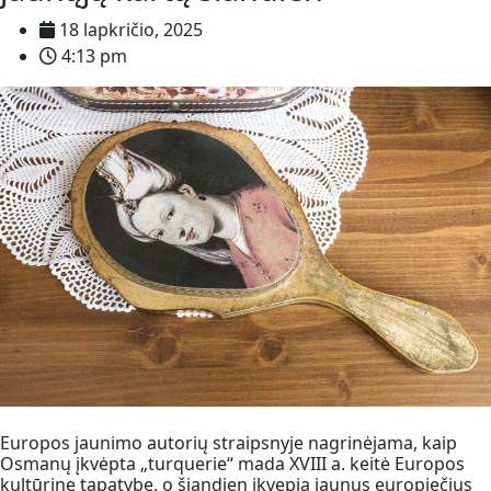
18 lapkričio, 2025
4:13 pm
Europos jaunimo autorių straipsnyje nagrinėjama, kaip
Osmanų įkvėpta „turquerie“ mada XVIII a. keitė Europos
kultūrinę tapatybę, o šiandien įkvepia jaunus europiečius