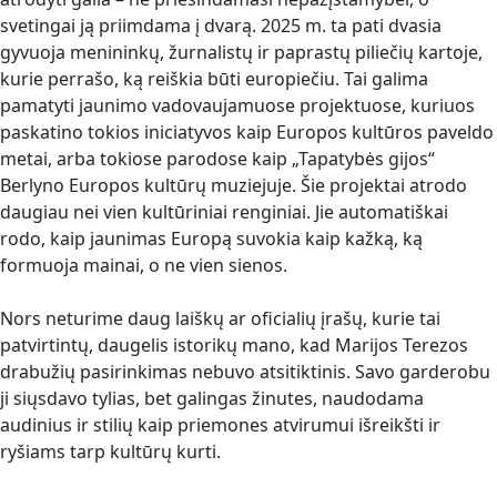
svetingai ją priimdama į dvarą. 2025 m. ta pati dvasia
gyvuoja menininkų, žurnalistų ir paprastų piliečių kartoje,
kurie perrašo, ką reiškia būti europiečiu. Tai galima
pamatyti jaunimo vadovaujamuose projektuose, kuriuos
paskatino tokios iniciatyvos kaip Europos kultūros paveldo
metai, arba tokiose parodose kaip „Tapatybės gijos“
Berlyno Europos kultūrų muziejuje. Šie projektai atrodo
daugiau nei vien kultūriniai renginiai. Jie automatiškai
rodo, kaip jaunimas Europą suvokia kaip kažką, ką
formuoja mainai, o ne vien sienos.
Nors neturime daug laiškų ar oficialių įrašų, kurie tai
patvirtintų, daugelis istorikų mano, kad Marijos Terezos
drabužių pasirinkimas nebuvo atsitiktinis. Savo garderobu
ji siųsdavo tylias, bet galingas žinutes, naudodama
audinius ir stilių kaip priemones atvirumui išreikšti ir
ryšiams tarp kultūrų kurti.