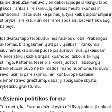
Jai šie drabužiai nebuvo vien dekoracija; jie iš tikrųjų tapo
įtakos įrankiais, reiškiniu. Jų detalus meistriškumas ir
simboliniai raštai suteikė jai naują, tylią kalbą diplomatijai ir
stiprybei išreikšti, kuri nesiremė žodžiais, bet vis tiek daug
kalbėjo.
Jos dvaras tapo tarpkultūrinės raiškos drobe. Prabangus
aksomas, brangakmenių atspalvių šilkas ir rankomis
siuvinėti aukso siūlai puošė jos susibūrimus, pakeisdami
Vienos stilių į kažką drąsiai kosmopolitiško, iš tikrųjų
stilingo. Kaftanai, fesės ir šilkinės juostos Habsburgų
banketuose buvo ne tik mados; mano nuomone, tai buvo
revoliuciniai pareiškimai. Ten, kur Europa kadaise
demonstravo griežtumą, dabar ji apsigaubė skystu,
rytietišku grakštumu.
Užsienio politikos forma
Tuo metu, kai Europa dažnai pyko dėl Rytų įtakos, ji rinkosi