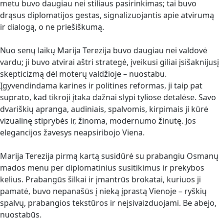
metu buvo daugiau nei stiliaus pasirinkimas; tai buvo
drąsus diplomatijos gestas, signalizuojantis apie atvirumą
ir dialogą, o ne priešiškumą.
Nuo senų laikų Marija Terezija buvo daugiau nei valdovė
vardu; ji buvo atvirai aštri strategė, įveikusi giliai įsišaknijusį
skepticizmą dėl moterų valdžioje – nuostabu.
Įgyvendindama karines ir politines reformas, ji taip pat
suprato, kad tikroji įtaka dažnai slypi tyliose detalėse. Savo
dvariškių apranga, audiniais, spalvomis, kirpimais ji kūrė
vizualinę stiprybės ir, žinoma, modernumo žinutę. Jos
elegancijos žavesys neapsiribojo Viena.
Marija Terezija pirmą kartą susidūrė su prabangiu Osmanų
mados menu per diplomatinius susitikimus ir prekybos
kelius. Prabangūs šilkai ir įmantrūs brokatai, kuriuos ji
pamatė, buvo nepanašūs į nieką įprastą Vienoje – ryškių
spalvų, prabangios tekstūros ir neįsivaizduojami. Be abejo,
nuostabūs.