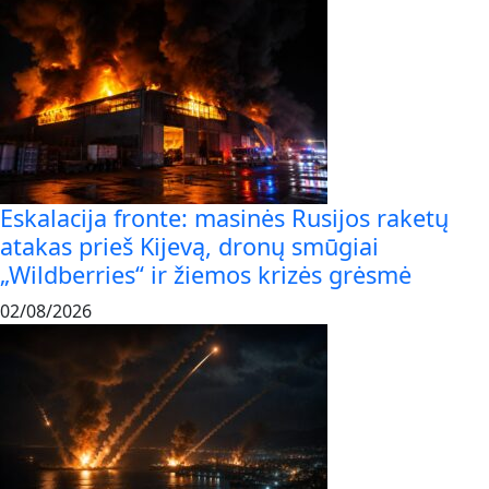
Eskalacija fronte: masinės Rusijos raketų
atakas prieš Kijevą, dronų smūgiai
„Wildberries“ ir žiemos krizės grėsmė
02/08/2026