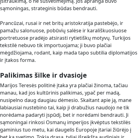
įsitraukimą, o ne susvetimėjimą. Jos apranga buvo
sąmoningas, strateginis būdas bendrauti.
Prancūzai, rusai ir net britų aristokratija pastebėjo, ir
pamažu salonuose, pobūvių salėse ir karališkuosiuose
portretuose pradėjo atsirasti rytietiškų motyvų. Turkijos
tekstilė nebuvo tik importuojama; ji buvo plačiai
mėgdžiojama, rodant, kaip mada tapo subtilia diplomatijos
ir įtakos forma.
Palikimas šilke ir dvasioje
Marijos Teresės politinė įtaka yra plačiai žinoma, tačiau
manau, kad jos kultūrinis palikimas, ypač per madą,
nusipelno daug daugiau dėmesio. Skaitant apie ją, mane
labiausiai nustebino tai, kaip ji drabužius naudojo ne tik
norėdama padaryti įspūdį, bet ir norėdami bendrauti. Ji
sąmoningai rinkosi Osmanų imperijos įkvėptus tekstilės
gaminius tuo metu, kai daugelis Europoje įtariai žiūrėjo į
bet ką svetimo. Tokia drąsa, tyliai išreikšta audiniais ir