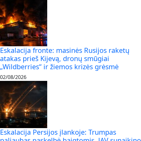
Eskalacija fronte: masinės Rusijos raketų
atakas prieš Kijevą, dronų smūgiai
„Wildberries“ ir žiemos krizės grėsmė
02/08/2026
Eskalacija Persijos įlankoje: Trumpas
paliaubas paskelbė baigtomis, JAV sunaikino