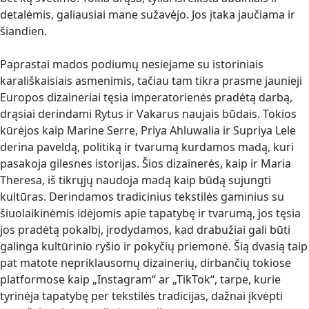
detalėmis, galiausiai mane sužavėjo. Jos įtaka jaučiama ir
šiandien.
Paprastai mados podiumų nesiejame su istoriniais
karališkaisiais asmenimis, tačiau tam tikra prasme jaunieji
Europos dizaineriai tęsia imperatorienės pradėtą darbą,
drąsiai derindami Rytus ir Vakarus naujais būdais. Tokios
kūrėjos kaip Marine Serre, Priya Ahluwalia ir Supriya Lele
derina paveldą, politiką ir tvarumą kurdamos madą, kuri
pasakoja gilesnes istorijas. Šios dizainerės, kaip ir Maria
Theresa, iš tikrųjų naudoja madą kaip būdą sujungti
kultūras. Derindamos tradicinius tekstilės gaminius su
šiuolaikinėmis idėjomis apie tapatybę ir tvarumą, jos tęsia
jos pradėtą pokalbį, įrodydamos, kad drabužiai gali būti
galinga kultūrinio ryšio ir pokyčių priemonė. Šią dvasią taip
pat matote nepriklausomų dizainerių, dirbančių tokiose
platformose kaip „Instagram“ ar „TikTok“, tarpe, kurie
tyrinėja tapatybę per tekstilės tradicijas, dažnai įkvėpti