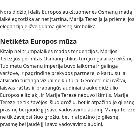
Nors didžioji dalis Europos aukštuomenės Osmanų madą
laikė egzotiška ar net įtartina, Marija Terezija ją priėmė, jos
elegancijoje įžvelgdama gilesnę simboliką.
Netikėta Europos mūza
Kitaip nei trumpalaikės mados tendencijos, Marijos
Terezijos perimtas Osmanų stilius turėjo ilgalaikę reikšmę.
Tuo metu Osmanų imperija buvo laikoma ir galinga
varžove, ir pagrindine prekybos partnere, o kartu su ja
atsirado turtinga vizualinė kultūra. Geometriniai raštai,
laisvas raštas ir prabangūs audiniai traukė didžiulio
Europos elito akį, ir Marija Terezė nebuvo išimtis. Marija
Terezė ne tik žavėjosi šiuo grožiu, bet ir atpažino jo gilesnę
prasmę bei įaudė jį į savo vadovavimo audinį. Marija Terezė
ne tik žavėjosi šiuo grožiu, bet ir atpažino jo gilesnę
prasmę bei įaudė jį į savo vadovavimo audinį.