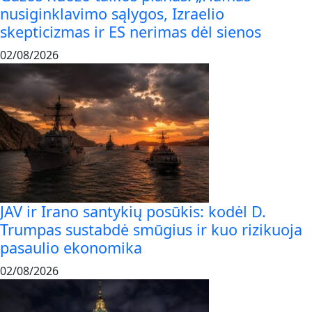
nusiginklavimo sąlygos, Izraelio
skepticizmas ir ES nerimas dėl sienos
02/08/2026
JAV ir Irano santykių posūkis: kodėl D.
Trumpas sustabdė smūgius ir kuo rizikuoja
pasaulio ekonomika
02/08/2026