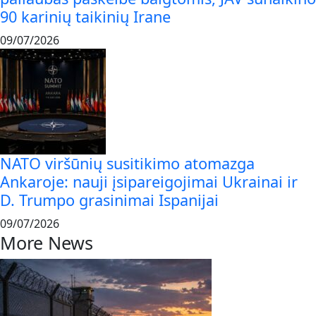
90 karinių taikinių Irane
09/07/2026
NATO viršūnių susitikimo atomazga
Ankaroje: nauji įsipareigojimai Ukrainai ir
D. Trumpo grasinimai Ispanijai
09/07/2026
More News