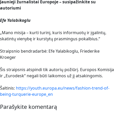
Jaunieji žurnalistai Europoje – susipažinkite su
autoriumi
Efe Yalabikoglu
„Mano misija – kurti turinį, kuris informuotų ir įgalintų,
skatintų vienybę ir kurstytų prasmingus pokalbius.“
Straipsnio bendradarbė: Efe Yalabikoglu, Friederike
Kroeger
Šis straipsnis atspindi tik autorių požiūrį. Europos Komisija
ir „Eurodesk“ negali būti laikomos už jį atsakingomis.
Šaltinis:
https://youth.europa.eu/news/fashion-trend-of-
being-turquerie-europe_en
Parašykite komentarą