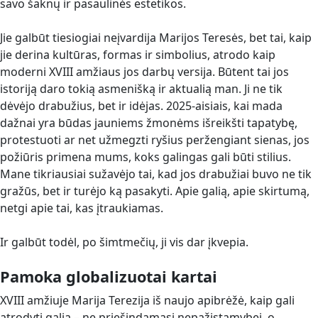
savo šaknų ir pasaulinės estetikos.
Jie galbūt tiesiogiai neįvardija Marijos Teresės, bet tai, kaip
jie derina kultūras, formas ir simbolius, atrodo kaip
moderni XVIII amžiaus jos darbų versija. Būtent tai jos
istoriją daro tokią asmenišką ir aktualią man. Ji ne tik
dėvėjo drabužius, bet ir idėjas. 2025-aisiais, kai mada
dažnai yra būdas jauniems žmonėms išreikšti tapatybę,
protestuoti ar net užmegzti ryšius peržengiant sienas, jos
požiūris primena mums, koks galingas gali būti stilius.
Mane tikriausiai sužavėjo tai, kad jos drabužiai buvo ne tik
gražūs, bet ir turėjo ką pasakyti. Apie galią, apie skirtumą,
netgi apie tai, kas įtraukiamas.
Ir galbūt todėl, po šimtmečių, ji vis dar įkvepia.
Pamoka globalizuotai kartai
XVIII amžiuje Marija Terezija iš naujo apibrėžė, kaip gali
atrodyti galia – ne priešindamasi nepažįstamybei, o