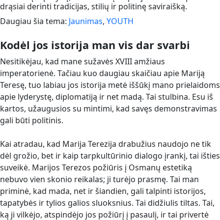
drąsiai derinti tradicijas, stilių ir politinę saviraišką.
Daugiau šia tema:
Jaunimas
,
YOUTH
Kodėl jos istorija man vis dar svarbi
Nesitikėjau, kad mane sužavės XVIII amžiaus
imperatorienė. Tačiau kuo daugiau skaičiau apie Mariją
Teresę, tuo labiau jos istorija metė iššūkį mano prielaidoms
apie lyderystę, diplomatiją ir net madą. Tai stulbina. Esu iš
kartos, užaugusios su mintimi, kad savęs demonstravimas
gali būti politinis.
Kai atradau, kad Marija Terezija drabužius naudojo ne tik
dėl grožio, bet ir kaip tarpkultūrinio dialogo įrankį, tai išties
suveikė. Marijos Terezos požiūris į Osmanų estetiką
nebuvo vien skonio reikalas; ji turėjo prasmę. Tai man
priminė, kad mada, net ir šiandien, gali talpinti istorijos,
tapatybės ir tylios galios sluoksnius. Tai didžiulis tiltas. Tai,
ką ji vilkėjo, atspindėjo jos požiūrį į pasaulį, ir tai privertė