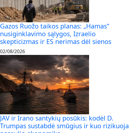
Gazos Ruožo taikos planas: „Hamas“
nusiginklavimo sąlygos, Izraelio
skepticizmas ir ES nerimas dėl sienos
02/08/2026
JAV ir Irano santykių posūkis: kodėl D.
Trumpas sustabdė smūgius ir kuo rizikuoja