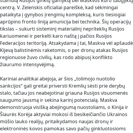
stambią Rusijos ginklų gamyklą bei Maskvos kuro saugyklų
centrą. V. Zelenskis oficialiai pareiškė, kad sėkmingai
pataikyta į gynybos įrenginių kompleksą, kuris tiesiogiai
aprūpino fronto liniją amunicija bei technika. Šių operacijų
tikslas – sukurti sisteminį materialinį nepriteklių Rusijos
kariuomenei ir perkelti karo naštą į pačios Rusijos
Federacijos teritoriją. Atsakydama į tai, Maskva vėl apšaudė
Kijevą balistinėmis raketomis, o per dronų atakas Rusijos
regionuose žuvo civilių, kas rodo abipusį konflikto
žiaurumo intensyvėjimą.
Kariniai analitikai abejoja, ar šios „tolimojo nuotolio
sankcijos“ gali greitai priversti Kremlių sėsti prie derybų
stalo, tačiau jos neabejotinai griauna Rusijos visuomenės
saugumo jausmą ir sekina karinį potencialą. Maskva
demonstruoja visišką abejingumą nuostoliams, o Kinija ir
Šiaurės Korėja aktyviai mokosi iš besikeičiančio Ukrainos
mūšio lauko realijų, pritaikydamos naujas dronų ir
elektroninės kovos pamokas savo pačių ginkluotosioms