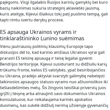
pajėgoms. Visgi ilgalaikis Rusijos karinių gamyklų bei kuro
bazių naikinimas sukuria strateginį aklavietės jausmą,
kuris ateityje, Kijevui išlaikius tokį patį puolimo tempą, gali
tapti rimtu svertu derybų procese.
ES apsauga Ukrainos vyrams ir
tinklaraštininko Lunino suėmimas
Vienu jautriausių politinių klausimų Europoje tapo
diskusijos dėl to, kad karinio amžiaus Ukrainos vyrai gali
prarasti ES teisinę apsaugą ir teisę legaliai gyventi
Bendrijos teritorijoje. Kijevui susiduriant su didžiuliu karių
trūkumu fronte, kelios ES valstybės, ypač besiribojančios
su Ukraina, pradėjo aktyviai svarstyti galimybę nebetęsti
laikinosios apsaugos statuso vyrams nuo aštuoniolikos iki
šešiasdešimties metų. Šis žingsnis teisiškai priverstų juos
grįžti į tėvynę arba atnaujinti savo dokumentus Ukrainos
konsulatuose, kur reikalaujama karinės apskaitos
duomenų, kas sukėlė didžiulį nerimą užsienyje gyvenančių