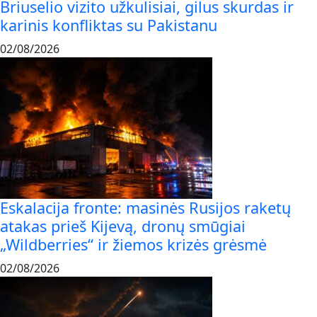
Briuselio vizito užkulisiai, gilus skurdas ir
karinis konfliktas su Pakistanu
02/08/2026
Eskalacija fronte: masinės Rusijos raketų
atakas prieš Kijevą, dronų smūgiai
„Wildberries“ ir žiemos krizės grėsmė
02/08/2026