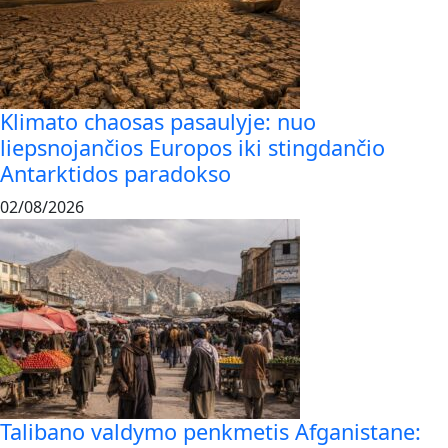
Klimato chaosas pasaulyje: nuo
liepsnojančios Europos iki stingdančio
Antarktidos paradokso
02/08/2026
Talibano valdymo penkmetis Afganistane: