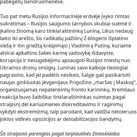
pabėgėlių bendruomenėse.
Tuo pat metu Rusijos informacinėje erdvėje įvyko rimtas
sukrėtimas – Rusijos saugumo tarnybos skubiai suėmė ir
įkalino žinomą karo tinklaraštininką Luniną. Likus nedaug
laiko iki arešto, šis radikalių pažiūrų Z-blogeris išplatino
viešą ir itin griežtą kreipimąsi į Vladimirą Putiną, kuriame
atvirai apkaltino šalies karinę vadovybę išdavyste,
korupcija ir nesugebėjimu apsaugoti Rusijos miestų nuo
Ukrainos dronų smūgių. Luninas savo kalboje tiesiogiai
pagrasino, kad jei padėtis nesikeis, šalyje gali pasikartoti
naujas ginkluotas Jevgenijaus Prigožino „maršas į Maskvą“,
organizuojamas nepatenkintų fronto karininkų. Kremliaus
reakcija buvo žaibiška: tinklaraštininkas suimtas pagal
straipsnį dėl kariuomenės diskreditavimo ir raginimų
vykdyti ekstremizmą, taip parodant, kad valdžia netoleruos
jokios vidinės opozicijos ar destabilizacijos bandymų.
Šis straipsnis parengtas pagal tarptautinės žiniasklaidos