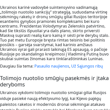
Ukrainos karinė vadovybė suintensyvino vadinamąją
„tolimojo nuotolio sankcijų“ strategiją, suduodama virtinę
sėkmingų raketų ir dronų smūgių giliai Rusijos teritorijoje
esantiems gynybos pramonės kompleksams bei kuro
centrams. Prezidentas Volodymyras Zelenskis patvirtino,
kad šie tikslūs išpuoliai yra dalis plano, skirto priversti
Maskvą suprasti realią karo kainą ir sėsti prie derybų stalo.
Tuo pat metu Europoje bręsta rimtas teisinis bei politinis
posūkis – garsėja svarstymai, kad karinio amžiaus
Ukrainos vyrai gali prarasti laikinąją ES apsaugą, o pačioje
Rusijoje po skandalingo kreipimosi į Vladimirą Putiną buvo
skubiai suimtas žinomas karo tinklaraštininkas Luninas.
Daugiau šia tema:
Pasaulio naujienos
,
Už Sąjungos ribų
Tolimojo nuotolio smūgių pasekmės ir įtaka
deryboms
Ukrainos vykdomi tolimojo nuotolio smūgiai giliai Rusijos
viduje pasiekė naują efektyvumo lygį, kai Kijevo pajėgų
paleistos raketos ir modernūs dronai sėkmingai atakavo