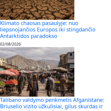
Klimato chaosas pasaulyje: nuo
liepsnojančios Europos iki stingdančio
Antarktidos paradokso
02/08/2026
Talibano valdymo penkmetis Afganistane:
Briuselio vizito užkulisiai, gilus skurdas ir