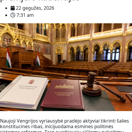
22 gegužės, 2026
7:31 am
Naujoji Vengrijos vyriausybė pradėjo aktyviai tikrinti šalies
konstitucines ribas, inicijuodama esmines politinės