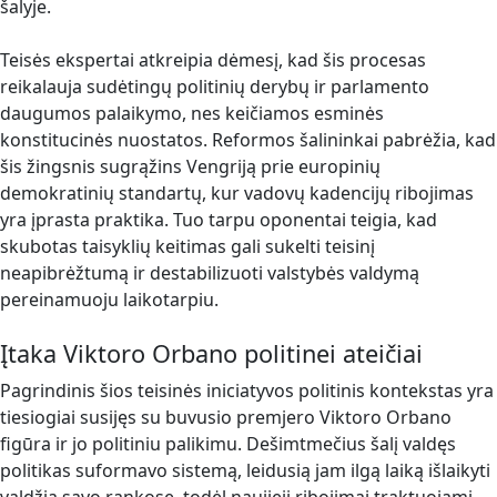
šalyje.
Teisės ekspertai atkreipia dėmesį, kad šis procesas
reikalauja sudėtingų politinių derybų ir parlamento
daugumos palaikymo, nes keičiamos esminės
konstitucinės nuostatos. Reformos šalininkai pabrėžia, kad
šis žingsnis sugrąžins Vengriją prie europinių
demokratinių standartų, kur vadovų kadencijų ribojimas
yra įprasta praktika. Tuo tarpu oponentai teigia, kad
skubotas taisyklių keitimas gali sukelti teisinį
neapibrėžtumą ir destabilizuoti valstybės valdymą
pereinamuoju laikotarpiu.
Įtaka Viktoro Orbano politinei ateičiai
Pagrindinis šios teisinės iniciatyvos politinis kontekstas yra
tiesiogiai susijęs su buvusio premjero Viktoro Orbano
figūra ir jo politiniu palikimu. Dešimtmečius šalį valdęs
politikas suformavo sistemą, leidusią jam ilgą laiką išlaikyti