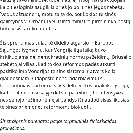
valdžią savo rankose, todėl naujieji ribojimai traktuojami
kaip tiesioginis saugiklis prieš jo politinės jėgos rebešą.
Įvedus aštuonerių metų taisyklę, bet kokios teisinės
galimybės V. Orbanui vėl užimti ministro pirmininko postą
būtų visiškai eliminuotos.
Šis sprendimas sulaukė didelio atgarsio ir Europos
Sąjungos lygmeniu, kur Vengrija ilgą laiką buvo
kritikuojama dėl demokratinių normų pažeidimų. Briuselio
stebėtojai viliasi, kad tokios reformos padės atkurti
pasitikėjimą Vengrijos teisine sistema ir atvers kelią
glaudesniam Budapešto bendradarbiavimui su
tarptautiniais partneriais. Vis dėlto vietos analitikai įspėja,
kad politinė kova šalyje dėl šių pakeitimų tik intensyvės,
nes senojo režimo rėmėjai bandys išnaudoti visas likusias
teisines priemones reformoms blokuoti.
Šis straipsnis parengtas pagal tarptautinės žiniasklaidos
pranešimus.