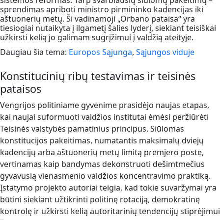
sistemos reformas. Tarp svarbiausių siūlomų pakeitimų –
sprendimas apriboti ministro pirmininko kadencijas iki
aštuonerių metų. Ši vadinamoji „Orbano pataisa“ yra
tiesiogiai nutaikyta į ilgametį šalies lyderį, siekiant teisiškai
užkirsti kelią jo galimam sugrįžimui į valdžią ateityje.
Daugiau šia tema:
Europos Sąjunga
,
Sąjungos viduje
Konstitucinių ribų testavimas ir teisinės
pataisos
Vengrijos politiniame gyvenime prasidėjo naujas etapas,
kai naujai suformuoti valdžios institutai ėmėsi peržiūrėti
Teisinės valstybės pamatinius principus. Siūlomas
konstitucijos pakeitimas, numatantis maksimalų dviejų
kadencijų arba aštuonerių metų limitą premjero poste,
vertinamas kaip bandymas dekonstruoti dešimtmečius
gyvavusią vienasmenio valdžios koncentravimo praktiką.
Įstatymo projekto autoriai teigia, kad tokie suvaržymai yra
būtini siekiant užtikrinti politinę rotaciją, demokratinę
kontrolę ir užkirsti kelią autoritarinių tendencijų stiprėjimui