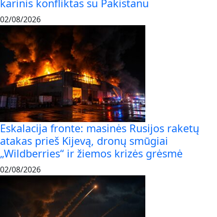
karinis konfliktas su Pakistanu
02/08/2026
Eskalacija fronte: masinės Rusijos raketų
atakas prieš Kijevą, dronų smūgiai
„Wildberries“ ir žiemos krizės grėsmė
02/08/2026