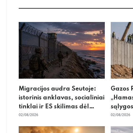
Migracijos audra Seutoje:
Gazos R
istorinis anklavas, socialiniai
„Hamas
tinklai ir ES skilimas dėl
sąlygos
Šengeno zonos
02/08/2026
skeptic
02/08/2026
dėl sie