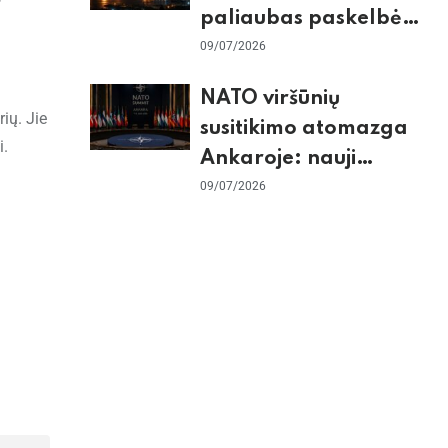
paliaubas paskelbė
baigtomis, JAV
09/07/2026
sunaikino 90 karinių
NATO viršūnių
taikinių Irane
ių. Jie
susitikimo atomazga
i.
Ankaroje: nauji
įsipareigojimai
09/07/2026
Ukrainai ir D. Trumpo
grasinimai Ispanijai