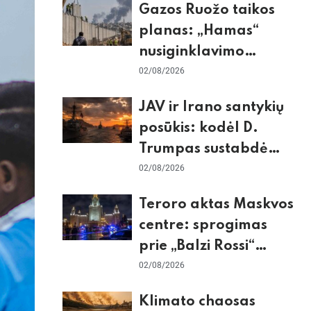
Gazos Ruožo taikos
planas: „Hamas“
nusiginklavimo
sąlygos, Izraelio
02/08/2026
skepticizmas ir ES
JAV ir Irano santykių
nerimas dėl sienos
posūkis: kodėl D.
Trumpas sustabdė
smūgius ir kuo
02/08/2026
rizikuoja pasaulio
Teroro aktas Maskvos
ekonomika
centre: sprogimas
prie „Balzi Rossi“
restorano,
02/08/2026
mirtininkės apgulė ir
Klimato chaosas
tikrieji taikiniai