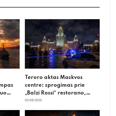
Teroro aktas Maskvos
umpas
centre: sprogimas prie
kuo
„Balzi Rossi“ restorano,
mirtininkės apgulė ir tikrieji
02/08/2026
taikiniai