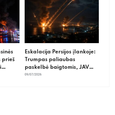
asinės
Eskalacija Persijos įlankoje:
 prieš
Trumpas paliaubas
i
paskelbė baigtomis, JAV
os
sunaikino 90 karinių taikinių
09/07/2026
Irane