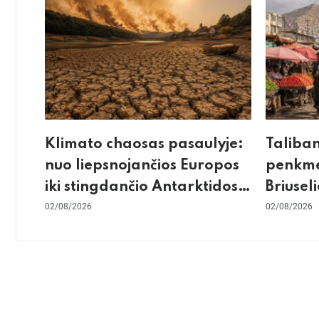
Klimato chaosas pasaulyje:
Taliba
nuo liepsnojančios Europos
penkme
iki stingdančio Antarktidos
Briuseli
paradokso
02/08/2026
gilus sk
02/08/2026
konflik