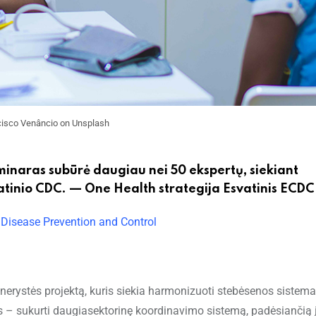
cisco Venâncio on Unsplash
minaras subūrė daugiau nei 50 ekspertų, siekiant
Esvatinio CDC. — One Health strategija Esvatinis ECDC
 Disease Prevention and Control
rystės projektą, kuris siekia harmonizuoti stebėsenos sistemas
s – sukurti daugiasektorinę koordinavimo sistemą, padėsiančią į