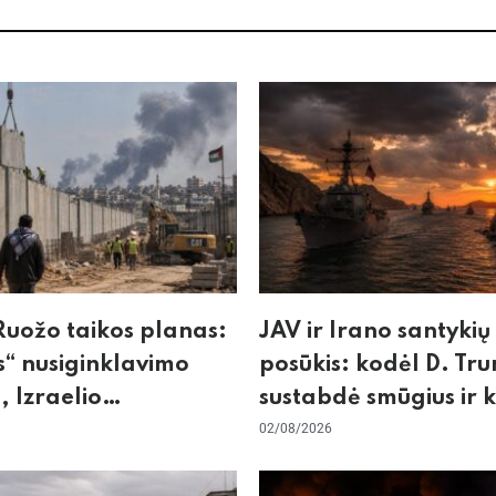
uožo taikos planas:
JAV ir Irano santykių
“ nusiginklavimo
posūkis: kodėl D. Tr
, Izraelio
sustabdė smūgius ir 
izmas ir ES nerimas
rizikuoja pasaulio
02/08/2026
nos
ekonomika