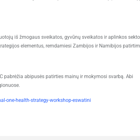
otojų iš žmogaus sveikatos, gyvūnų sveikatos ir aplinkos sektor
trategijos elementus, remdamiesi Zambijos ir Namibijos patirtim
C pabrėžia abipusės patirties mainų ir mokymosi svarbą. Abi
gionuose.
al-one-health-strategy-workshop-eswatini