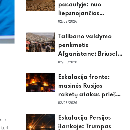
pasaulyje: nuo
liepsnojančios
Europos iki
02/08/2026
stingdančio
Talibano valdymo
Antarktidos
penkmetis
paradokso
Afganistane: Briuselio
vizito užkulisiai, gilus
02/08/2026
skurdas ir karinis
Eskalacija fronte:
konfliktas su
masinės Rusijos
Pakistanu
raketų atakas prieš
Kijevą, dronų smūgiai
02/08/2026
„Wildberries“ ir
Eskalacija Persijos
 ir
žiemos krizės grėsmė
įlankoje: Trumpas
kurti