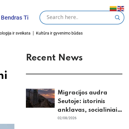
as Tikslas
ologija ir sveikata
Kultūra ir gyvenimo būdas
Recent News
ni
Migracijos audra
Seutoje: istorinis
anklavas, socialiniai
tinklai ir ES skilimas
02/08/2026
dėl Šengeno zonos