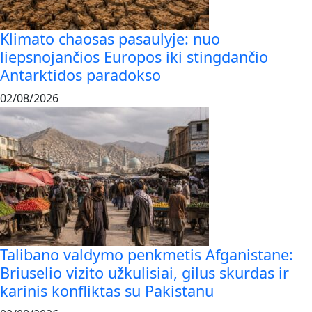
Klimato chaosas pasaulyje: nuo
liepsnojančios Europos iki stingdančio
Antarktidos paradokso
02/08/2026
Talibano valdymo penkmetis Afganistane:
Briuselio vizito užkulisiai, gilus skurdas ir
karinis konfliktas su Pakistanu