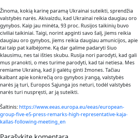
Žinoma, kokią karinę paramą Ukrainai suteikti, sprendžia
valstybės narės. Akivaizdu, kad Ukrainai reikia daugiau oro
gynybos. Kaip jau minėta, 93 proc. Rusijos taikinių buvo
civiliai taikiniai. Taigi, norint apginti savo šalį, jiems reikia
daugiau oro gynybos, jiems reikia daugiau amunicijos, apie
tai taip pat kalbėjome. Ką dar galime padaryti šiuo
klausimu, nes tai išties skubu. Rusija nori parodyti, kad gali
mus pranokti, o mes turime parodyti, kad tai netiesa. Mes
remiame Ukrainą, kad ji galėtų ginti žmones. Tačiau
kalbant apie konkrečią oro gynybos įrangą, valstybės
narės ją turi, Europos Sąjunga jos neturi, todėl valstybės
narės turi nuspręsti, ar ją suteikti.
Šaltinis:
https://www.eeas.europa.eu/eeas/european-
group-five-e5-press-remarks-high-representative-kaja-
kallas-following-meeting_en
Parašykite komentarą