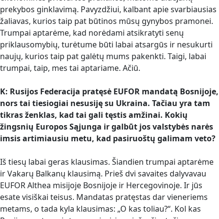
prekybos ginklavimą. Pavyzdžiui, kalbant apie svarbiausias
žaliavas, kurios taip pat būtinos mūsų gynybos pramonei.
Trumpai aptarėme, kad norėdami atsikratyti senų
priklausomybių, turėtume būti labai atsargūs ir nesukurti
naujų, kurios taip pat galėtų mums pakenkti. Taigi, labai
trumpai, taip, mes tai aptariame. Ačiū.
K: Rusijos Federacija pratęsė EUFOR mandatą Bosnijoje,
nors tai tiesiogiai nesusiję su Ukraina. Tačiau yra tam
tikras ženklas, kad tai gali tęstis amžinai. Kokių
žingsnių Europos Sąjunga ir galbūt jos valstybės narės
imsis artimiausiu metu, kad pasiruoštų galimam veto?
Iš tiesų labai geras klausimas. Šiandien trumpai aptarėme
ir Vakarų Balkanų klausimą. Prieš dvi savaites dalyvavau
EUFOR Althea misijoje Bosnijoje ir Hercegovinoje. Ir jūs
esate visiškai teisus. Mandatas pratęstas dar vieneriems
metams, o tada kyla klausimas: „O kas toliau?“. Kol kas