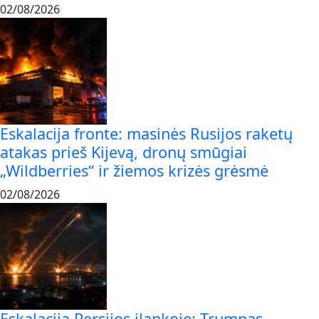
02/08/2026
Eskalacija fronte: masinės Rusijos raketų
atakas prieš Kijevą, dronų smūgiai
„Wildberries“ ir žiemos krizės grėsmė
02/08/2026
Eskalacija Persijos įlankoje: Trumpas