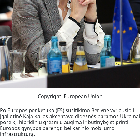
Copyright: European Union
Po Europos penketuko (E5) susitikimo Berlyne vyriausioji
įgaliotinė Kaja Kallas akcentavo didesnės paramos Ukrainai
poreikį, hibridinių grėsmių augimą ir būtinybę stiprinti
Europos gynybos parengtį bei karinio mobilumo
infrastruktūrą.