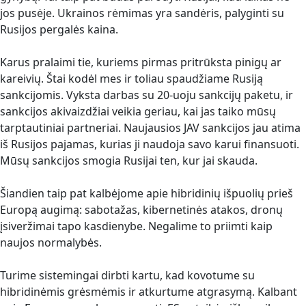
jos pusėje. Ukrainos rėmimas yra sandėris, palyginti su
Rusijos pergalės kaina.
Karus pralaimi tie, kuriems pirmas pritrūksta pinigų ar
kareivių. Štai kodėl mes ir toliau spaudžiame Rusiją
sankcijomis. Vyksta darbas su 20-uoju sankcijų paketu, ir
sankcijos akivaizdžiai veikia geriau, kai jas taiko mūsų
tarptautiniai partneriai. Naujausios JAV sankcijos jau atima
iš Rusijos pajamas, kurias ji naudoja savo karui finansuoti.
Mūsų sankcijos smogia Rusijai ten, kur jai skauda.
Šiandien taip pat kalbėjome apie hibridinių išpuolių prieš
Europą augimą: sabotažas, kibernetinės atakos, dronų
įsiveržimai tapo kasdienybe. Negalime to priimti kaip
naujos normalybės.
Turime sistemingai dirbti kartu, kad kovotume su
hibridinėmis grėsmėmis ir atkurtume atgrasymą. Kalbant