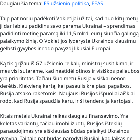
Daugiau šia tema:
ES užsienio politika
,
EEAS
Taip pat noriu padėkoti Vokietijai už tai, kad nuo kitų metų
ji dar labiau padidins savo paramą Ukrainai – sprendimas
padidinti metinę paramą iki 11,5 mlrd. eurų siunčia galingą
palaikymo žinią. O Vokietijos lyderystė Ukrainos klausimu
gelbsti gyvybes ir rodo pavyzdį likusiai Europai.
Ką tik grįžau iš G7 užsienio reikalų ministrų susitikimo, ir
mes visi sutarėme, kad neatidėliotinos ir visiškos paliaubos
yra prioritetas. Tačiau šiuo metu Rusija visiškai nenori
derėtis. Kiekvieną kartą, kai pasaulis kreipiasi pagalbos,
Rusija atsako raketomis. Naujausi Rusijos išpuoliai aiškiai
rodo, kad Rusija spaudžia karu, ir ši tendencija kartojasi.
Kitais metais Ukrainai reikės daugiau finansavimo. Yra
keletas variantų, tačiau imobilizuotų Rusijos išteklių
panaudojimas yra aiškiausias būdas palaikyti Ukrainos
gynybą. Tai taip pat būdas parodyti Rusijai, kad laikas ne