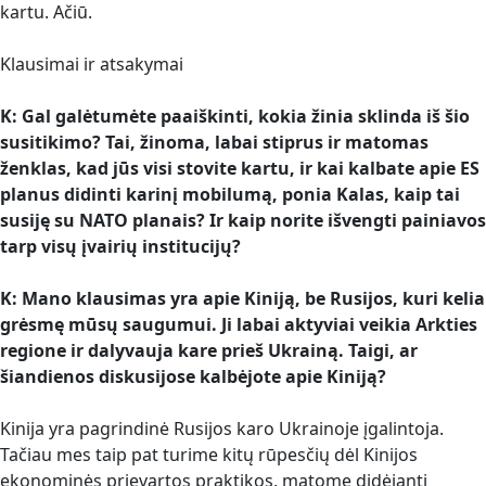
kartu. Ačiū.
Klausimai ir atsakymai
K: Gal galėtumėte paaiškinti, kokia žinia sklinda iš šio
susitikimo? Tai, žinoma, labai stiprus ir matomas
ženklas, kad jūs visi stovite kartu, ir kai kalbate apie ES
planus didinti karinį mobilumą, ponia Kalas, kaip tai
susiję su NATO planais? Ir kaip norite išvengti painiavos
tarp visų įvairių institucijų?
K: Mano klausimas yra apie Kiniją, be Rusijos, kuri kelia
grėsmę mūsų saugumui. Ji labai aktyviai veikia Arkties
regione ir dalyvauja kare prieš Ukrainą. Taigi, ar
šiandienos diskusijose kalbėjote apie Kiniją?
Kinija yra pagrindinė Rusijos karo Ukrainoje įgalintoja.
Tačiau mes taip pat turime kitų rūpesčių dėl Kinijos
ekonominės prievartos praktikos, matome didėjantį