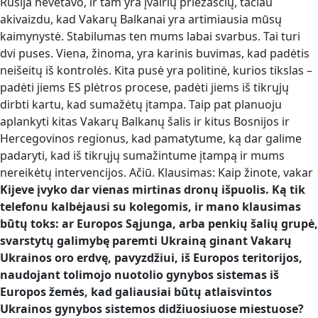
Rusija nevetavo, ir tam yra įvairių priežasčių, tačiau
akivaizdu, kad Vakarų Balkanai yra artimiausia mūsų
kaimynystė. Stabilumas ten mums labai svarbus. Tai turi
dvi puses. Viena, žinoma, yra karinis buvimas, kad padėtis
neišeitų iš kontrolės. Kita pusė yra politinė, kurios tikslas –
padėti jiems ES plėtros procese, padėti jiems iš tikrųjų
dirbti kartu, kad sumažėtų įtampa. Taip pat planuoju
aplankyti kitas Vakarų Balkanų šalis ir kitus Bosnijos ir
Hercegovinos regionus, kad pamatytume, ką dar galime
padaryti, kad iš tikrųjų sumažintume įtampą ir mums
nereikėtų intervencijos. Ačiū. Klausimas: Kaip žinote, vakar
Kijeve įvyko dar vienas mirtinas dronų išpuolis. Ką tik
telefonu kalbėjausi su kolegomis, ir mano klausimas
būtų toks: ar Europos Sąjunga, arba penkių šalių grupė,
svarstytų galimybę paremti Ukrainą ginant Vakarų
Ukrainos oro erdvę, pavyzdžiui, iš Europos teritorijos,
naudojant tolimojo nuotolio gynybos sistemas iš
Europos žemės, kad galiausiai būtų atlaisvintos
Ukrainos gynybos sistemos didžiuosiuose miestuose?