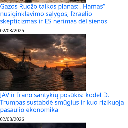
Gazos Ruožo taikos planas: „Hamas“
nusiginklavimo sąlygos, Izraelio
skepticizmas ir ES nerimas dėl sienos
02/08/2026
JAV ir Irano santykių posūkis: kodėl D.
Trumpas sustabdė smūgius ir kuo rizikuoja
pasaulio ekonomika
02/08/2026