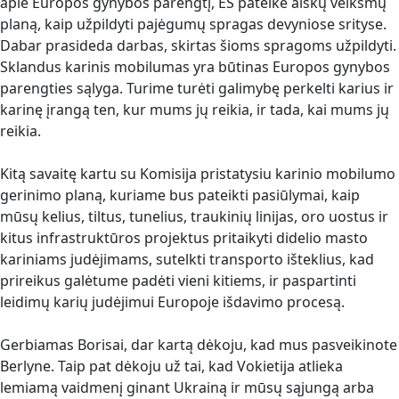
apie Europos gynybos parengtį, ES pateikė aiškų veiksmų
planą, kaip užpildyti pajėgumų spragas devyniose srityse.
Dabar prasideda darbas, skirtas šioms spragoms užpildyti.
Sklandus karinis mobilumas yra būtinas Europos gynybos
parengties sąlyga. Turime turėti galimybę perkelti karius ir
karinę įrangą ten, kur mums jų reikia, ir tada, kai mums jų
reikia.
Kitą savaitę kartu su Komisija pristatysiu karinio mobilumo
gerinimo planą, kuriame bus pateikti pasiūlymai, kaip
mūsų kelius, tiltus, tunelius, traukinių linijas, oro uostus ir
kitus infrastruktūros projektus pritaikyti didelio masto
kariniams judėjimams, sutelkti transporto išteklius, kad
prireikus galėtume padėti vieni kitiems, ir paspartinti
leidimų karių judėjimui Europoje išdavimo procesą.
Gerbiamas Borisai, dar kartą dėkoju, kad mus pasveikinote
Berlyne. Taip pat dėkoju už tai, kad Vokietija atlieka
lemiamą vaidmenį ginant Ukrainą ir mūsų sąjungą arba