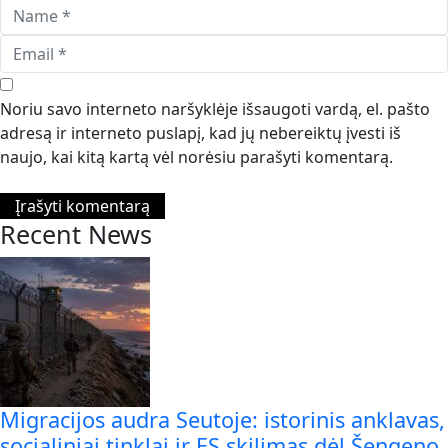
Noriu savo interneto naršyklėje išsaugoti vardą, el. pašto
adresą ir interneto puslapį, kad jų nebereiktų įvesti iš
naujo, kai kitą kartą vėl norėsiu parašyti komentarą.
Recent News
Migracijos audra Seutoje: istorinis anklavas,
socialiniai tinklai ir ES skilimas dėl Šengeno