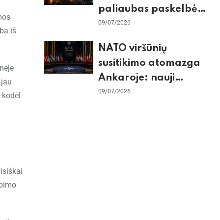
paliaubas paskelbė
mos
baigtomis, JAV
09/07/2026
ba iš
sunaikino 90 karinių
NATO viršūnių
taikinių Irane
susitikimo atomazga
enėje
Ankaroje: nauji
 jau
įsipareigojimai
09/07/2026
i kodėl
Ukrainai ir D. Trumpo
grasinimai Ispanijai
isiškai
rbimo