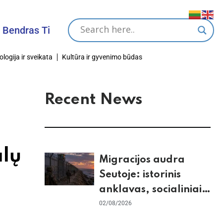
s Tikslas
ologija ir sveikata
Kultūra ir gyvenimo būdas
Recent News
lų
Migracijos audra
Seutoje: istorinis
anklavas, socialiniai
tinklai ir ES skilimas
02/08/2026
dėl Šengeno zonos