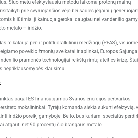
rius. Šiuo metu efektyviausiu metodu laikoma protonų mainų
isitaikyti prie svyruojančios vėjo bei saulės jėgainių generuoja
imtomis kliūtimis: ji kainuoja gerokai daugiau nei vandenilio gamy
eto metalo – iridžio.
as reikalauja per- ir polifluoralkilinių medžiagų (PFAS), visuom
eigiamo poveikio žmonių sveikatai ir aplinkai, Europos Sąjunga
andenilio pramonės technologijai reikštų rimtą ateities krizę. Šta
kos nepriklausomybės klausimu.
s
rinktas pagal ES finansuojamos Švarios energijos pertvarkos
siteto mokslininkai. Tyrėjų komanda siekia sukurti efektyvią, v
inti iridžio poreikį gamyboje. Be to, bus kuriami specialūs perdi
gai atgauti net 90 procentų šio brangaus metalo.