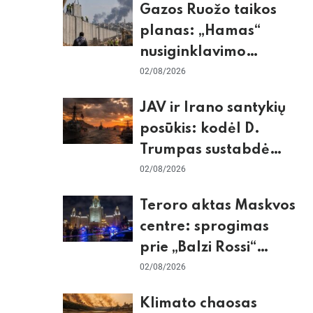
Gazos Ruožo taikos
planas: „Hamas“
nusiginklavimo
sąlygos, Izraelio
02/08/2026
skepticizmas ir ES
JAV ir Irano santykių
nerimas dėl sienos
posūkis: kodėl D.
Trumpas sustabdė
smūgius ir kuo
02/08/2026
rizikuoja pasaulio
Teroro aktas Maskvos
ekonomika
centre: sprogimas
prie „Balzi Rossi“
restorano,
02/08/2026
mirtininkės apgulė ir
Klimato chaosas
tikrieji taikiniai