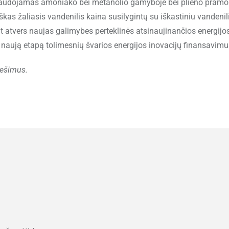
s naudojamas amoniako bei metanolio gamyboje bei plieno pramo
iškas žaliasis vandenilis kaina susilygintų su iškastiniu vandenili
pat atvers naujas galimybes perteklinės atsinaujinančios energijo
naują etapą tolimesnių švarios energijos inovacijų finansavimui
nešimus.