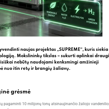
ndinti naujas projektas „SUPREME“, kuris siekia 
ogiją. Mokslininkų tikslas – sukurti aplinkai draugi
 visiškai nebūtų naudojami kenksmingi amžinieji
 nuo itin retų ir brangių žaliavų.
oginė grėsmė
ų pagaminti 10 milijonų tonų atsinaujinančio žaliojo vandenilio,