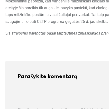
Mokslininkai pabrėžia, kad vandenilis milžiniškais kiekiai
ateityje šis poreikis tik augs. Jei pavyks pasiekti, kad ekolog
taps milžinišku postūmiu visai žaliajai pertvarkai. Tai taip 
saugojimui, o pati CETP programa gegužės 26 d. jau skelbia 
Šis straipsnis parengtas pagal tarptautinės žiniasklaidos pra
Parašykite komentarą