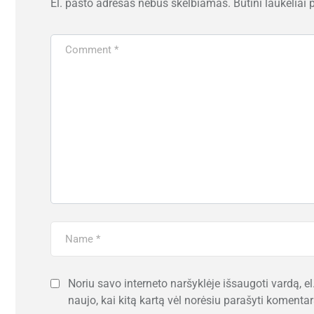
El. pašto adresas nebus skelbiamas.
Būtini laukeliai
Noriu savo interneto naršyklėje išsaugoti vardą, el.
naujo, kai kitą kartą vėl norėsiu parašyti komentar