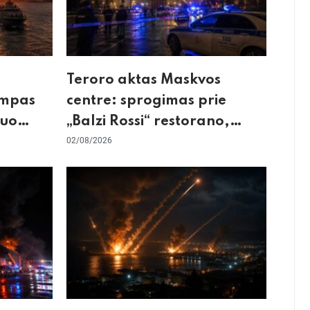
Teroro aktas Maskvos
umpas
centre: sprogimas prie
kuo
„Balzi Rossi“ restorano,
mirtininkės apgulė ir tikrieji
02/08/2026
taikiniai