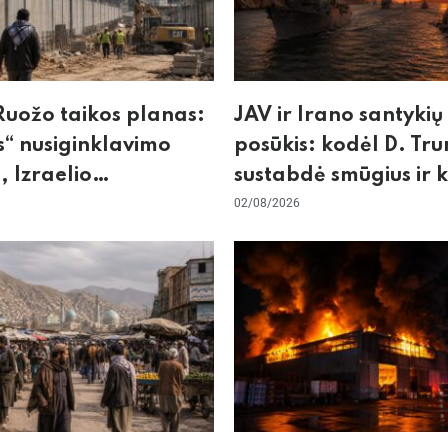
uožo taikos planas:
JAV ir Irano santykių
“ nusiginklavimo
posūkis: kodėl D. Tr
, Izraelio
sustabdė smūgius ir 
izmas ir ES nerimas
rizikuoja pasaulio
02/08/2026
nos
ekonomika