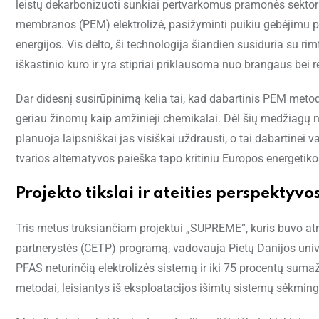
leistų dekarbonizuoti sunkiai pertvarkomus pramonės sekto
membranos (PEM) elektrolizė, pasižyminti puikiu gebėjimu pr
energijos. Vis dėlto, ši technologija šiandien susiduria su r
iškastinio kuro ir yra stipriai priklausoma nuo brangaus bei r
Dar didesnį susirūpinimą kelia tai, kad dabartinis PEM metod
geriau žinomų kaip amžinieji chemikalai. Dėl šių medžiagų n
planuoja laipsniškai jas visiškai uždrausti, o tai dabartinei v
tvarios alternatyvos paieška tapo kritiniu Europos energeti
Projekto tikslai ir ateities perspektyvo
Tris metus truksiančiam projektui „SUPREME“, kuris buvo at
partnerystės (CETP) programą, vadovauja Pietų Danijos univer
PFAS neturinčią elektrolizės sistemą ir iki 75 procentų sumaž
metodai, leisiantys iš eksploatacijos išimtų sistemų sėkmin