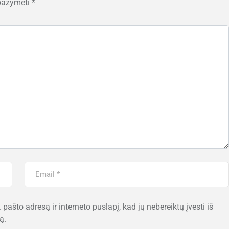
 pažymėti
*
 pašto adresą ir interneto puslapį, kad jų nebereiktų įvesti iš
ą.