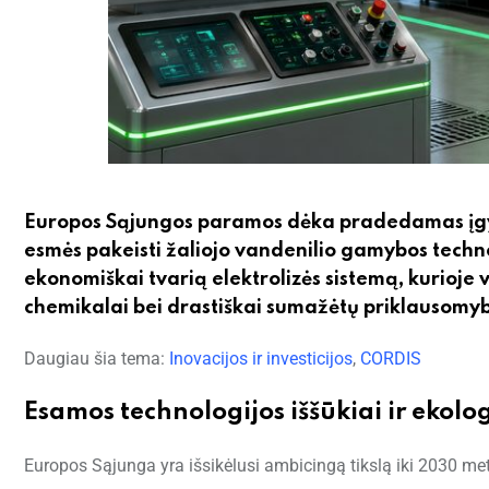
Europos Sąjungos paramos dėka pradedamas įgyve
esmės pakeisti žaliojo vandenilio gamybos technol
ekonomiškai tvarią elektrolizės sistemą, kurioje
chemikalai bei drastiškai sumažėtų priklausomybė
Daugiau šia tema:
Inovacijos ir investicijos
,
CORDIS
Esamos technologijos iššūkiai ir ekol
Europos Sąjunga yra išsikėlusi ambicingą tikslą iki 2030 met