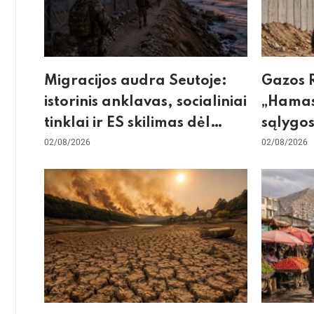
Migracijos audra Seutoje:
Gazos R
istorinis anklavas, socialiniai
„Hamas
tinklai ir ES skilimas dėl
sąlygos
Šengeno zonos
02/08/2026
skeptic
02/08/2026
dėl sie