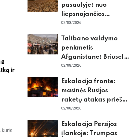
pasaulyje: nuo
liepsnojančios
Europos iki
02/08/2026
stingdančio
Talibano valdymo
Antarktidos
penkmetis
paradokso
Afganistane: Briuselio
iš
vizito užkulisiai, gilus
02/08/2026
šką ir
skurdas ir karinis
Eskalacija fronte:
konfliktas su
masinės Rusijos
Pakistanu
raketų atakas prieš
Kijevą, dronų smūgiai
02/08/2026
„Wildberries“ ir
Eskalacija Persijos
žiemos krizės grėsmė
 kuris
įlankoje: Trumpas