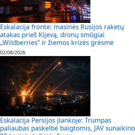
Eskalacija fronte: masinės Rusijos raketų
atakas prieš Kijevą, dronų smūgiai
„Wildberries“ ir žiemos krizės grėsmė
02/08/2026
Eskalacija Persijos įlankoje: Trumpas
paliaubas paskelbė baigtomis, JAV sunaikino