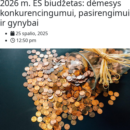
2026 m. ES biudžetas: dėmesys
konkurencingumui, pasirengimui
ir gynybai
25 spalio, 2025
12:50 pm