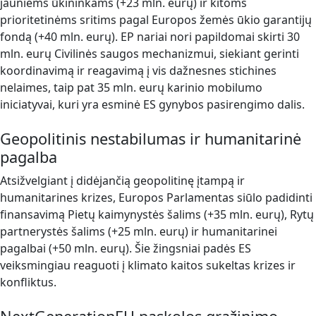
jauniems ūkininkams (+23 mln. eurų) ir kitoms
prioritetinėms sritims pagal Europos žemės ūkio garantijų
fondą (+40 mln. eurų). EP nariai nori papildomai skirti 30
mln. eurų Civilinės saugos mechanizmui, siekiant gerinti
koordinavimą ir reagavimą į vis dažnesnes stichines
nelaimes, taip pat 35 mln. eurų karinio mobilumo
iniciatyvai, kuri yra esminė ES gynybos pasirengimo dalis.
Geopolitinis nestabilumas ir humanitarinė
pagalba
Atsižvelgiant į didėjančią geopolitinę įtampą ir
humanitarines krizes, Europos Parlamentas siūlo padidinti
finansavimą Pietų kaimynystės šalims (+35 mln. eurų), Rytų
partnerystės šalims (+25 mln. eurų) ir humanitarinei
pagalbai (+50 mln. eurų). Šie žingsniai padės ES
veiksmingiau reaguoti į klimato kaitos sukeltas krizes ir
konfliktus.