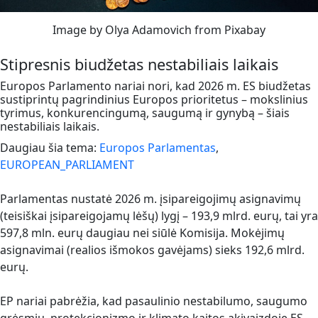
Image by Olya Adamovich from Pixabay
Stipresnis biudžetas nestabiliais laikais
Europos Parlamento nariai nori, kad 2026 m. ES biudžetas
sustiprintų pagrindinius Europos prioritetus – mokslinius
tyrimus, konkurencingumą, saugumą ir gynybą – šiais
nestabiliais laikais.
Daugiau šia tema:
Europos Parlamentas
,
EUROPEAN_PARLIAMENT
Parlamentas nustatė 2026 m. įsipareigojimų asignavimų
(teisiškai įsipareigojamų lėšų) lygį – 193,9 mlrd. eurų, tai yra
597,8 mln. eurų daugiau nei siūlė Komisija. Mokėjimų
asignavimai (realios išmokos gavėjams) sieks 192,6 mlrd.
eurų.
EP nariai pabrėžia, kad pasaulinio nestabilumo, saugumo