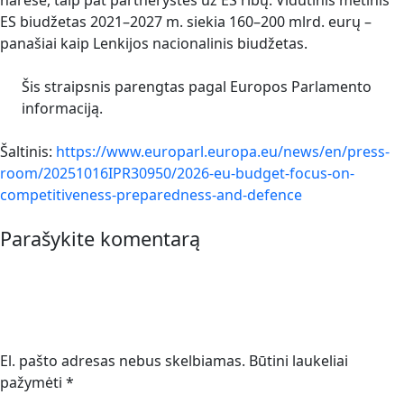
narėse, taip pat partnerystes už ES ribų. Vidutinis metinis
ES biudžetas 2021–2027 m. siekia 160–200 mlrd. eurų –
panašiai kaip Lenkijos nacionalinis biudžetas.
Šis straipsnis parengtas pagal Europos Parlamento
informaciją.
Šaltinis:
https://www.europarl.europa.eu/news/en/press-
room/20251016IPR30950/2026-eu-budget-focus-on-
competitiveness-preparedness-and-defence
Parašykite komentarą
El. pašto adresas nebus skelbiamas.
Būtini laukeliai
pažymėti
*