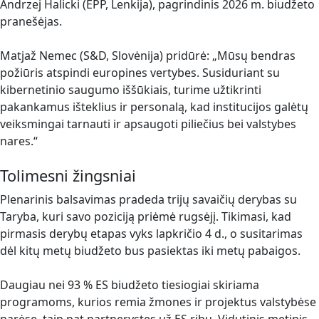
Andrzej Halicki (EPP, Lenkija), pagrindinis 2026 m. biudžeto
pranešėjas.
Matjaž Nemec (S&D, Slovėnija) pridūrė: „Mūsų bendras
požiūris atspindi europines vertybes. Susiduriant su
kibernetinio saugumo iššūkiais, turime užtikrinti
pakankamus išteklius ir personalą, kad institucijos galėtų
veiksmingai tarnauti ir apsaugoti piliečius bei valstybes
nares.“
Tolimesni žingsniai
Plenarinis balsavimas pradeda trijų savaičių derybas su
Taryba, kuri savo poziciją priėmė rugsėjį. Tikimasi, kad
pirmasis derybų etapas vyks lapkričio 4 d., o susitarimas
dėl kitų metų biudžeto bus pasiektas iki metų pabaigos.
Daugiau nei 93 % ES biudžeto tiesiogiai skiriama
programoms, kurios remia žmones ir projektus valstybėse