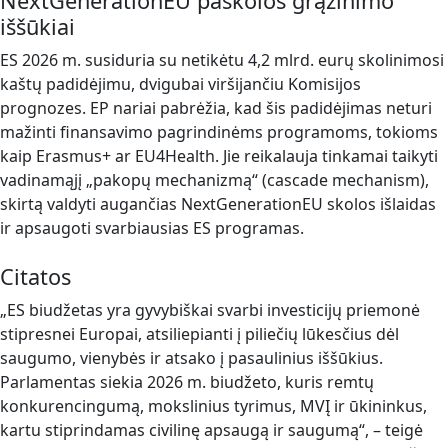
NextGenerationEU paskolos grąžinimo
iššūkiai
ES 2026 m. susiduria su netikėtu 4,2 mlrd. eurų skolinimosi
kaštų padidėjimu, dvigubai viršijančiu Komisijos
prognozes. EP nariai pabrėžia, kad šis padidėjimas neturi
mažinti finansavimo pagrindinėms programoms, tokioms
kaip Erasmus+ ar EU4Health. Jie reikalauja tinkamai taikyti
vadinamąjį „pakopų mechanizmą“ (cascade mechanism),
skirtą valdyti augančias NextGenerationEU skolos išlaidas
ir apsaugoti svarbiausias ES programas.
Citatos
„ES biudžetas yra gyvybiškai svarbi investicijų priemonė
stipresnei Europai, atsiliepianti į piliečių lūkesčius dėl
saugumo, vienybės ir atsako į pasaulinius iššūkius.
Parlamentas siekia 2026 m. biudžeto, kuris remtų
konkurencingumą, mokslinius tyrimus, MVĮ ir ūkininkus,
kartu stiprindamas civilinę apsaugą ir saugumą“, – teigė