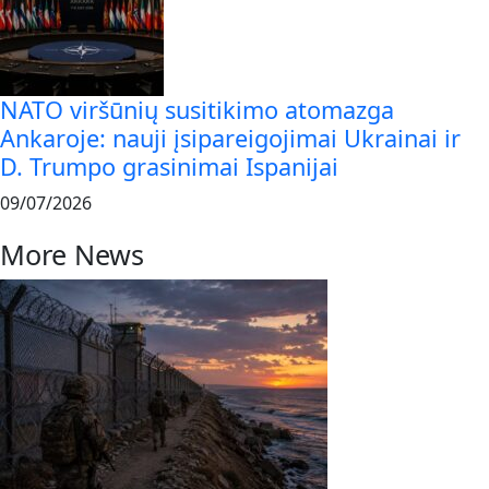
NATO viršūnių susitikimo atomazga
Ankaroje: nauji įsipareigojimai Ukrainai ir
D. Trumpo grasinimai Ispanijai
09/07/2026
More News