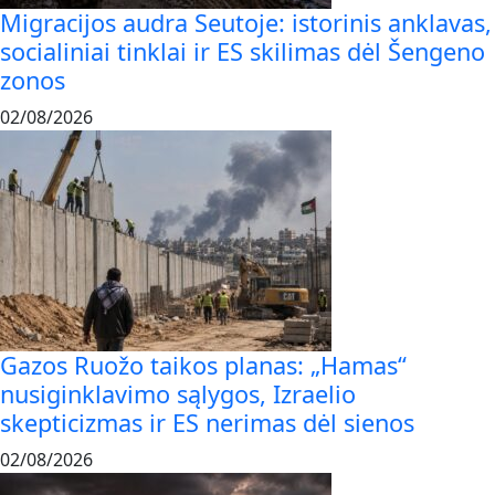
Migracijos audra Seutoje: istorinis anklavas,
socialiniai tinklai ir ES skilimas dėl Šengeno
zonos
02/08/2026
Gazos Ruožo taikos planas: „Hamas“
nusiginklavimo sąlygos, Izraelio
skepticizmas ir ES nerimas dėl sienos
02/08/2026