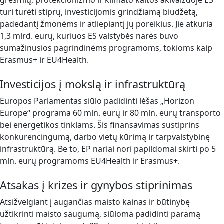
grėsmių, protekcionizmo ir klimato kaitos akivaizdoje ES
turi turėti stiprų, investicijomis grindžiamą biudžetą,
padedantį žmonėms ir atliepiantį jų poreikius. Jie atkuria
1,3 mlrd. eurų, kuriuos ES valstybės narės buvo
sumažinusios pagrindinėms programoms, tokioms kaip
Erasmus+ ir EU4Health.
Investicijos į mokslą ir infrastruktūrą
Europos Parlamentas siūlo padidinti lėšas „Horizon
Europe“ programa 60 mln. eurų ir 80 mln. eurų transporto
bei energetikos tinklams. Šis finansavimas sustiprins
konkurencingumą, darbo vietų kūrimą ir tarpvalstybinę
infrastruktūrą. Be to, EP nariai nori papildomai skirti po 5
mln. eurų programoms EU4Health ir Erasmus+.
Atsakas į krizes ir gynybos stiprinimas
Atsižvelgiant į augančias maisto kainas ir būtinybę
užtikrinti maisto saugumą, siūloma padidinti paramą