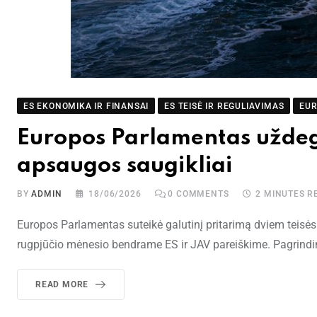
ES EKONOMIKA IR FINANSAI
ES TEISĖ IR REGULIAVIMAS
EU
Europos Parlamentas uždegė 
apsaugos saugikliai
BY
ADMIN
18/06/2026
0
COMMENTS
2 MINUTES R
Europos Parlamentas suteikė galutinį pritarimą dviem teisė
rugpjūčio mėnesio bendrame ES ir JAV pareiškime. Pagrind
READ MORE