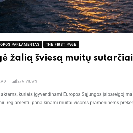
ROPOS PARLAMENTAS
THE FIRST PAGE
žalią šviesą muitų sutarčiai
EAD
276
VIEWS
s aktams, kuriais įgyvendinami Europos Sąjungos įsipareigojimai
iniu reglamentu panaikinami muitai visoms pramoninėms prekėms