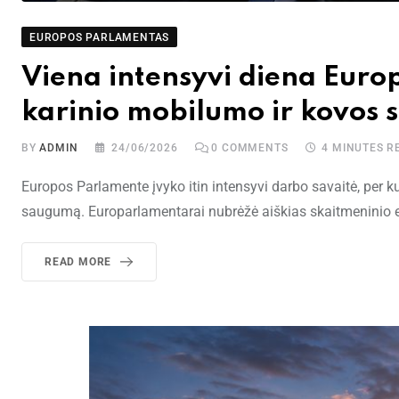
EUROPOS PARLAMENTAS
Viena intensyvi diena Euro
karinio mobilumo ir kovos 
BY
ADMIN
24/06/2026
0
COMMENTS
4 MINUTES R
Europos Parlamente įvyko itin intensyvi darbo savaitė, per ku
saugumą. Europarlamentarai nubrėžė aiškias skaitmeninio eur
READ MORE