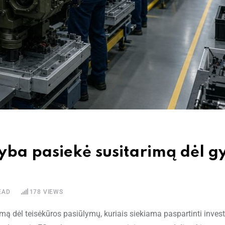
ryba pasiekė susitarimą dėl 
EAD
178
VIEWS
ą dėl teisėkūros pasiūlymų, kuriais siekiama paspartinti invest