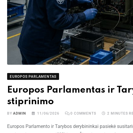
EUROPOS PARLAMENTAS
Europos Parlamentas ir Ta
stiprinimo
BY
ADMIN
11/06/2026
0
COMMENTS
2 MINUTES R
Europos Parlamento ir Tarybos derybininkai pasiekė susitarim