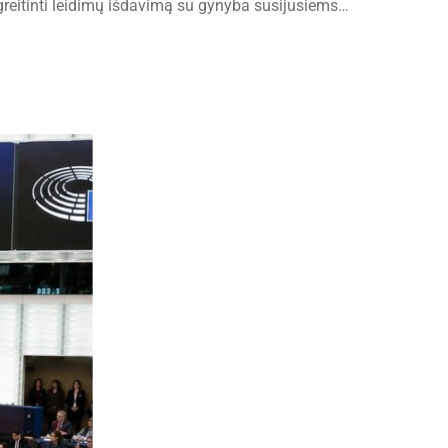
reitinti leidimų išdavimą su gynyba susijusiems…