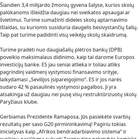
Šiandien 3,4 milijardo žmonių gyvena šalyse, kurios skolų
palūkanoms išleidžia daugiau nei sveikatos apsaugai ar
švietimui. Turime sumažinti dideles skolų aptarnavimo
išlaidas, su kuriomis susiduria daugelis besivystančių šalių.
Taip pat turime padidinti visų veikėjų skolų skaidrumą.
Turime pradėti nuo daugiašalių plėtros bankų (DPB)
poveikio maksimalaus didinimo, kaip tai darome Europos
investicijų banke. ES jau seniai atlieka ir toliau atliks
pagrindinį vaidmenį vystymosi finansavimo srityje,
laikydamasi „Sevilijos įsipareigojimo“. ES ir jos narės
sudaro 42 % pasaulinės vystymosi pagalbos. Ji yra
atsakinga už daugiau nei pusę visų restruktūrizuotų skolų
Paryžiaus klube.
Gerbiamas Prezidente Ramaposa, Jūs pasiekėte svarbių
rezultatų per savo G20 pirmininkavimą! Pagiriu tokias
iniciatyvas kaip „Afrikos bendradarbiavimo sistema“ ir