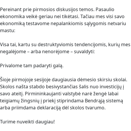
Pereinant prie pirmosios diskusijos temos. Pasaulio
ekonomika veikė geriau nei tikėtasi. Tačiau mes visi savo
ekonomiką testavome nepalankiomis sąlygomis netvariu
mastu:
Visa tai, kartu su destruktyviomis tendencijomis, kurių mes
negalėjome – arba nenorėjome – suvaldyti:
Privalome tam padaryti galą.
Šioje pirmojoje sesijoje daugiausia dėmesio skirsiu skolai.
Skolos našta stabdo besivystančias šalis nuo investicijų į
savo ateitį. Pirmininkaujanti valstybė narė žengė labai
teigiamų žingsnių į priekį stiprindama Bendrąją sistemą
arba priimdama deklaraciją dėl skolos tvarumo.
Turime nuveikti daugiau!