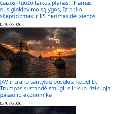
Gazos Ruožo taikos planas: „Hamas“
nusiginklavimo sąlygos, Izraelio
skepticizmas ir ES nerimas dėl sienos
02/08/2026
JAV ir Irano santykių posūkis: kodėl D.
Trumpas sustabdė smūgius ir kuo rizikuoja
pasaulio ekonomika
02/08/2026