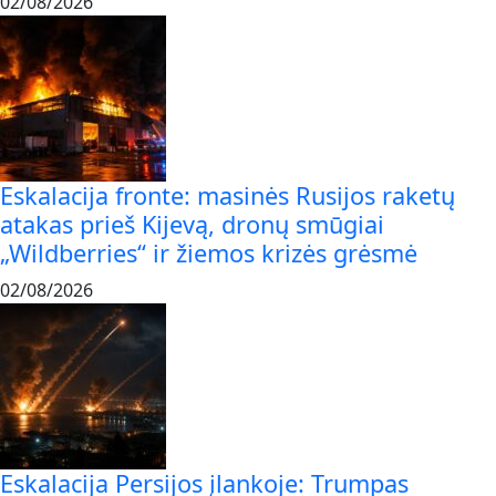
02/08/2026
Eskalacija fronte: masinės Rusijos raketų
atakas prieš Kijevą, dronų smūgiai
„Wildberries“ ir žiemos krizės grėsmė
02/08/2026
Eskalacija Persijos įlankoje: Trumpas