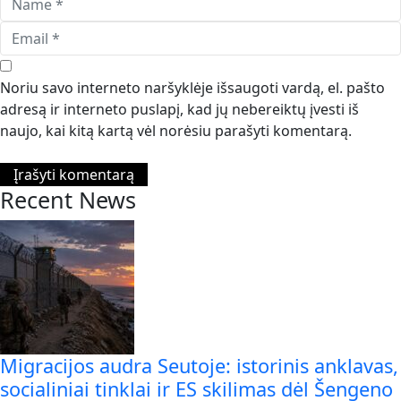
Noriu savo interneto naršyklėje išsaugoti vardą, el. pašto
adresą ir interneto puslapį, kad jų nebereiktų įvesti iš
naujo, kai kitą kartą vėl norėsiu parašyti komentarą.
Recent News
Migracijos audra Seutoje: istorinis anklavas,
socialiniai tinklai ir ES skilimas dėl Šengeno