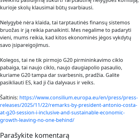
sveikinu pasiūlymą sukurti Tarptautinę nelygybės komisiją,
kurioje skolų klausimai būtų svarbiausi.
Nelygybė nėra klaida, tai tarptautinės finansų sistemos
bruožas ir ją reikia panaikinti. Mes negalime to padaryti
vieni, mums reikia, kad kitos ekonominės jėgos vykdytų
savo įsipareigojimus.
Kolegos, tai ne tik pirmojo G20 pirmininkavimo ciklo
pabaiga, tai naujo ciklo, naujo daugiapolio pasaulio,
kuriame G20 tampa dar svarbesnis, pradžia. Galite
pasikliauti ES, kad ji čia dalyvaus ir veiks.
Šaltinis:
https://www.consilium.europa.eu/en/press/press-
releases/2025/11/22/remarks-by-president-antonio-costa-
at-g20-session-i-inclusive-and-sustainable-economic-
growth-leaving-no-one-behind/
Parašykite komentarą