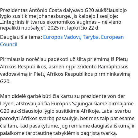
Prezidentas António Costa dalyvavo G20 aukščiausiojo
lygio susitikime Johanesburge. Jis kalbėjo I sesijoje:
„Integrinis ir tvarus ekonomikos augimas – nė vieno
nepalikti nuošalyje“, 2025 m. lapkričio 22 d.
Daugiau šia tema:
Europos Vadovų Taryba
,
European
Council
Pirmiausia norėčiau padėkoti už šiltą priėmimą iš Pietų
Afrikos Respublikos, asmeninį prezidento Ramaphosos
vadovavimą ir Pietų Afrikos Respublikos pirmininkavimą
G20.
Man didelė garbė būti čia kartu su prezidente von der
Leyen, atstovaujančia Europos Sąjungai šiame pirmajame
G20 aukščiausiojo lygio susitikime Afrikoje. Labai svarbu
parodyti Afrikos svarbą pasaulyje, bet mes taip pat esame
čia tam, kad pasakytume, jog remiame daugiašališkumą ir
palaikome tarptautinę taisyklėmis pagrįstą tvarką.