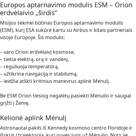
Europos aptarnavimo modulis ESM – Orion
erdvėlaivio „širdis“
Misijos sėkmei būtinas Europos aptarnavimo modulis
(ESM), kurį ESA sukūrė kartu su Airbus ir kitais partneriais
visoje Europoje. Šis modulis:
– varo Orion erdvėlaivį kosmose,
– tiekia elektrą, orą ir vandenį,
– reguliuoja temperatūrą,
– užtikrina navigaciją ir stabilumą,
– leidžia atlikti kritinius manevrus aplink Mėnulį.
Be ESM Orion tiesiog negalėtų pasiekti Mėnulio ir saugiai
grįžti į Žemę.
Kelionė aplink Mėnulį
Astronautai pakils iš Kennedy kosmoso centro Floridoje ir
išskris į trajektoriją, kuri nuves juos už Mėnulio. Nors jie