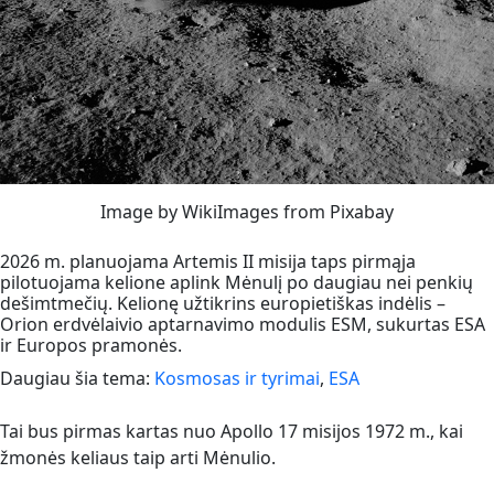
Image by WikiImages from Pixabay
2026 m. planuojama Artemis II misija taps pirmąja
pilotuojama kelione aplink Mėnulį po daugiau nei penkių
dešimtmečių. Kelionę užtikrins europietiškas indėlis –
Orion erdvėlaivio aptarnavimo modulis ESM, sukurtas ESA
ir Europos pramonės.
Daugiau šia tema:
Kosmosas ir tyrimai
,
ESA
Tai bus pirmas kartas nuo Apollo 17 misijos 1972 m., kai
žmonės keliaus taip arti Mėnulio.