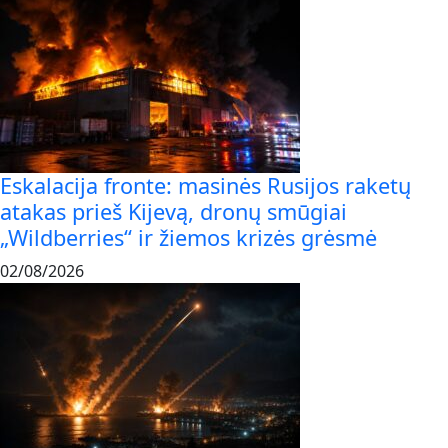
Eskalacija fronte: masinės Rusijos raketų
atakas prieš Kijevą, dronų smūgiai
„Wildberries“ ir žiemos krizės grėsmė
02/08/2026