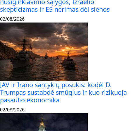
nusiginklavimo sąlygos, Izraelio
skepticizmas ir ES nerimas dėl sienos
02/08/2026
JAV ir Irano santykių posūkis: kodėl D.
Trumpas sustabdė smūgius ir kuo rizikuoja
pasaulio ekonomika
02/08/2026