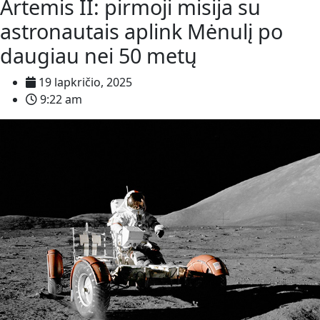
Artemis II: pirmoji misija su
astronautais aplink Mėnulį po
daugiau nei 50 metų
19 lapkričio, 2025
9:22 am