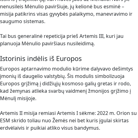
nenusileis Mėnulio paviršiuje, jų kelionė bus esminė –
misija patikrins visas gyvybės palaikymo, manevravimo ir
saugumo sistemas.
Tai bus generalinė repeticija prieš Artemis III, kuri jau
planuoja Mėnulio paviršiaus nusileidimą.
Istorinis indėlis iš Europos
Europos aptarnavimo modulio kūrime dalyvavo dešimtys
įmonių iš daugelio valstybių. Šis modulis simbolizuoja
Europos grįžimą į didžiųjų kosmoso galių gretas ir rodo,
kad žemynas atlieka svarbų vaidmenį žmonijos grįžimo į
Mėnulį misijoje.
Artemis II misija remiasi Artemis I sėkme: 2022 m. Orion su
ESM skrido toliau nuo Žemės nei bet kuris įgulai skirtas
erdvėlaivis ir puikiai atliko visus bandymus.