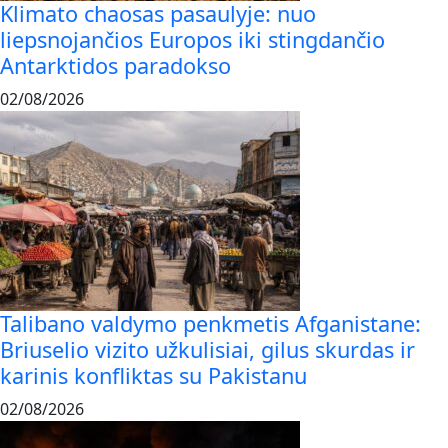
Klimato chaosas pasaulyje: nuo
liepsnojančios Europos iki stingdančio
Antarktidos paradokso
02/08/2026
Talibano valdymo penkmetis Afganistane:
Briuselio vizito užkulisiai, gilus skurdas ir
karinis konfliktas su Pakistanu
02/08/2026