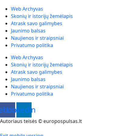
Web Archyvas
Skonių ir istorijų žemėlapis
Atrask savo galimybes
Jaunimo balsas
Naujienos ir straipsniai
Privatumo politika
Web Archyvas
Skonių ir istorijų žemėlapis
Atrask savo galimybes
Jaunimo balsas
Naujienos ir straipsniai
Privatumo politika
ebook
Linkedin
Autoriaus teisės © europospulsas.lt
Exit mobile version