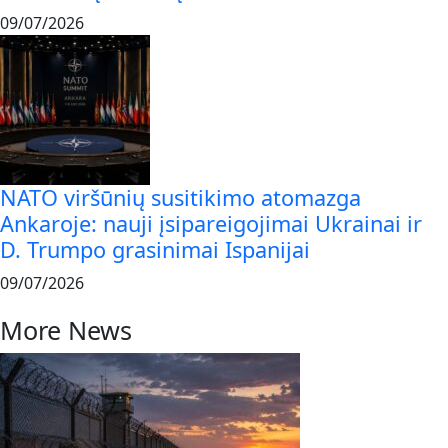
09/07/2026
NATO viršūnių susitikimo atomazga
Ankaroje: nauji įsipareigojimai Ukrainai ir
D. Trumpo grasinimai Ispanijai
09/07/2026
More News