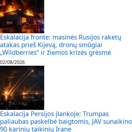
Eskalacija fronte: masinės Rusijos raketų
atakas prieš Kijevą, dronų smūgiai
„Wildberries“ ir žiemos krizės grėsmė
02/08/2026
Eskalacija Persijos įlankoje: Trumpas
paliaubas paskelbė baigtomis, JAV sunaikino
90 karinių taikinių Irane