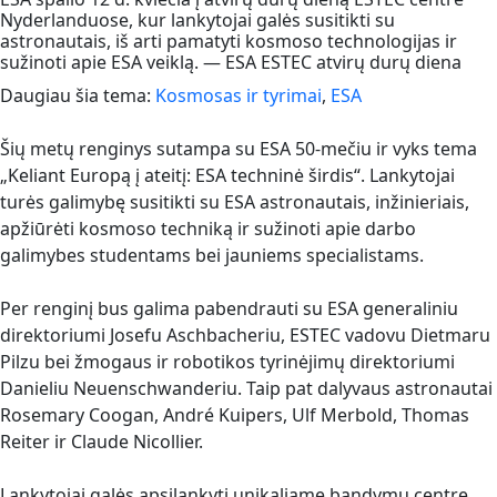
Nyderlanduose, kur lankytojai galės susitikti su
astronautais, iš arti pamatyti kosmoso technologijas ir
sužinoti apie ESA veiklą. — ESA ESTEC atvirų durų diena
Daugiau šia tema:
Kosmosas ir tyrimai
,
ESA
Šių metų renginys sutampa su ESA 50-mečiu ir vyks tema
„Keliant Europą į ateitį: ESA techninė širdis“. Lankytojai
turės galimybę susitikti su ESA astronautais, inžinieriais,
apžiūrėti kosmoso techniką ir sužinoti apie darbo
galimybes studentams bei jauniems specialistams.
Per renginį bus galima pabendrauti su ESA generaliniu
direktoriumi Josefu Aschbacheriu, ESTEC vadovu Dietmaru
Pilzu bei žmogaus ir robotikos tyrinėjimų direktoriumi
Danieliu Neuenschwanderiu. Taip pat dalyvaus astronautai
Rosemary Coogan, André Kuipers, Ulf Merbold, Thomas
Reiter ir Claude Nicollier.
Lankytojai galės apsilankyti unikaliame bandymų centre,