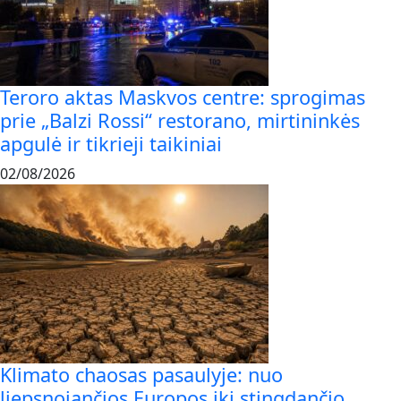
Teroro aktas Maskvos centre: sprogimas
prie „Balzi Rossi“ restorano, mirtininkės
apgulė ir tikrieji taikiniai
02/08/2026
Klimato chaosas pasaulyje: nuo
liepsnojančios Europos iki stingdančio