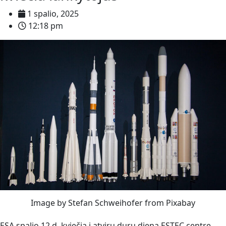
1 spalio, 2025
12:18 pm
Image by Stefan Schweihofer from Pixabay
ESA spalio 12 d. kviečia į atvirų durų dieną ESTEC centre