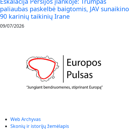
Eskalacija Persijos įlankoje: Trumpas
paliaubas paskelbė baigtomis, JAV sunaikino
90 karinių taikinių Irane
09/07/2026
Web Archyvas
Skonių ir istorijų žemėlapis