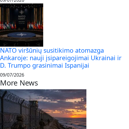
09/07/2026
NATO viršūnių susitikimo atomazga
Ankaroje: nauji įsipareigojimai Ukrainai ir
D. Trumpo grasinimai Ispanijai
09/07/2026
More News