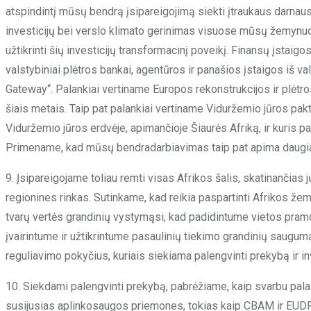
atspindintį mūsų bendrą įsipareigojimą siekti įtraukaus darnaus 
investicijų bei verslo klimato gerinimas visuose mūsų žemynuos
užtikrinti šių investicijų transformacinį poveikį. Finansų įstaig
valstybiniai plėtros bankai, agentūros ir panašios įstaigos iš val
Gateway“. Palankiai vertiname Europos rekonstrukcijos ir plėtro
šiais metais. Taip pat palankiai vertiname Viduržemio jūros pak
Viduržemio jūros erdvėje, apimančioje Šiaurės Afriką, ir kuri
Primename, kad mūsų bendradarbiavimas taip pat apima daugiau 
9. Įsipareigojame toliau remti visas Afrikos šalis, skatinančias jų
regionines rinkas. Sutinkame, kad reikia paspartinti Afrikos 
tvarų vertės grandinių vystymąsi, kad padidintume vietos pramo
įvairintume ir užtikrintume pasaulinių tiekimo grandinių saugumą
reguliavimo pokyčius, kuriais siekiama palengvinti prekybą ir inves
10. Siekdami palengvinti prekybą, pabrėžiame, kaip svarbu palaiky
susijusias aplinkosaugos priemones, tokias kaip CBAM ir EUDR, 