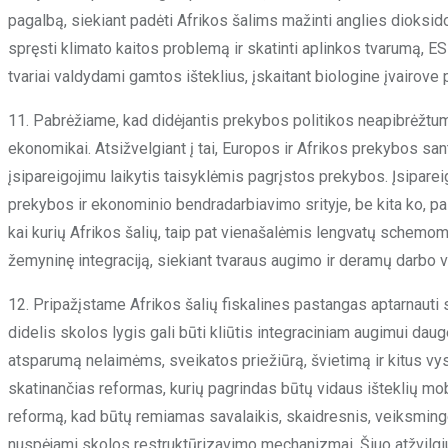
pagalbą, siekiant padėti Afrikos šalims mažinti anglies dioksid
spręsti klimato kaitos problemą ir skatinti aplinkos tvarumą, ES 
tvariai valdydami gamtos išteklius, įskaitant biologine įvairove
11. Pabrėžiame, kad didėjantis prekybos politikos neapibrėžtum
ekonomikai. Atsižvelgiant į tai, Europos ir Afrikos prekybos san
įsipareigojimu laikytis taisyklėmis pagrįstos prekybos. Įsipareig
prekybos ir ekonominio bendradarbiavimo srityje, be kita ko, pas
kai kurių Afrikos šalių, taip pat vienašalėmis lengvatų schemomi
žemyninę integraciją, siekiant tvaraus augimo ir deramų darbo 
12. Pripažįstame Afrikos šalių fiskalines pastangas aptarnauti 
didelis skolos lygis gali būti kliūtis integraciniam augimui daugel
atsparumą nelaimėms, sveikatos priežiūrą, švietimą ir kitus v
skatinančias reformas, kurių pagrindas būtų vidaus išteklių mob
reformą, kad būtų remiamas savalaikis, skaidresnis, veiksminges
nuspėjami skolos restruktūrizavimo mechanizmai. Šiuo atžvilgi