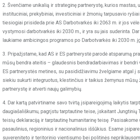
2. Švenčiame unikalią ir strateginę partnerystę, kurios mastas, u
instituciniai, prekybiniai, investiciniai ir žmonių tarpusavio ryš
tiesiogiai prisideda prie AS Darbotvarkės iki 2063 m. ir jos vėl
vystymosi darbotvarkės iki 2030 m., ir yra su jais suderinta. D
laukiame ambicingos programos po Darbotvarkės iki 2030 m. į
3. Pripažįstame, kad AS ir ES partnerystė parodė atsparumą prae
mūsų bendra ateitis – glaudesnis bendradarbiavimas ir bendri v
ES partnerystės metines, su pasididžiavimu žvelgiame atgal į 
siekiu sukurti integruotus, klestinčius ir taikius žemynus mūsų 
partnerystę ir atverti naujų galimybių.
4. Dar kartą patvirtiname savo tvirtą įsipareigojimą laikytis tar
daugiašališkumu, pagrįstu tarptautine teise, įskaitant Jungtinių 
teisių deklaraciją ir tarptautinę humanitarinę teisę. Pasisakome 
pasaulinius, regioninius ir nacionalinius iššūkius. Esame įsipareig
suvereniteto ir teritorinio vientisumo bei politinės nepriklauso