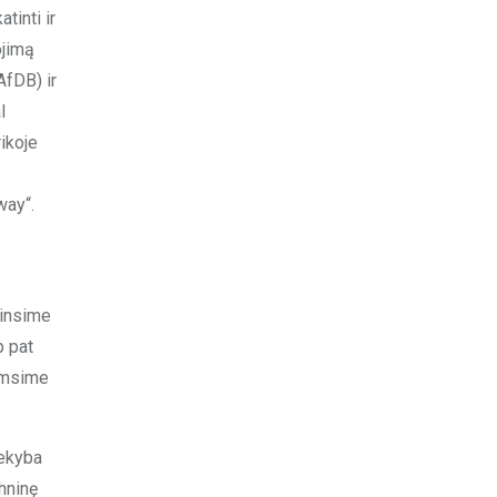
tinti ir
ojimą
AfDB) ir
l
ikoje
way“.
tinsime
p pat
remsime
rekyba
hninę