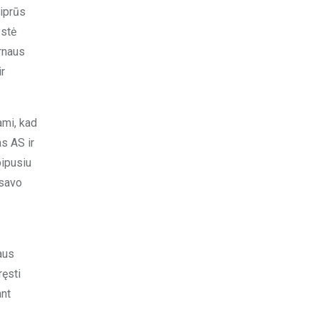
tiprūs
ystė
arnaus
ir
ami, kad
s AS ir
bipusiu
 savo
aus
ręsti
ant