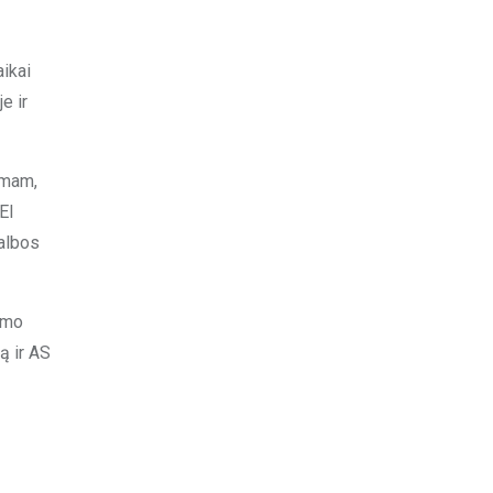
aikai
e ir
amam,
El
galbos
umo
ą ir AS