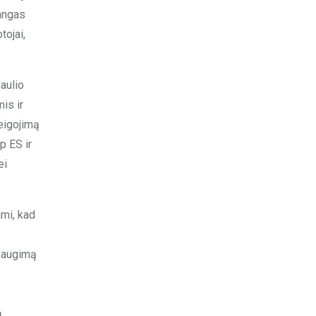
tangas
tojai,
aulio
is ir
reigojimą
p ES ir
ei
ami, kad
t augimą
ą