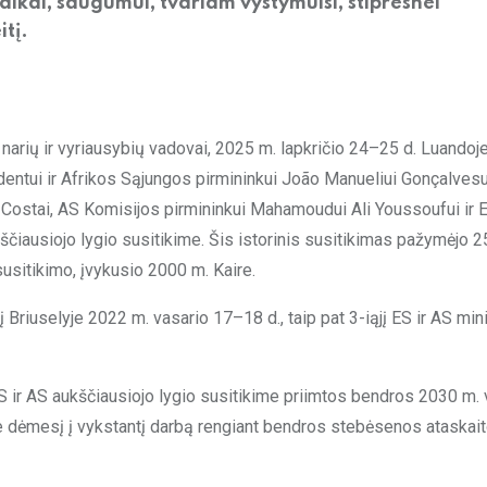
aikai, saugumui, tvariam vystymuisi, stipresnei
itį.
narių ir vyriausybių vadovai, 2025 m. lapkričio 24–25 d. Luandoj
dentui ir Afrikos Sąjungos pirmininkui João Manueliui Gonçalvesu
 Costai, AS Komisijos pirmininkui Mahamoudui Ali Youssoufui ir 
čiausiojo lygio susitikime. Šis istorinis susitikimas pažymėjo 
usitikimo, įvykusio 2000 m. Kaire.
 Briuselyje 2022 m. vasario 17–18 d., taip pat 3-iąjį ES ir AS min
S ir AS aukščiausiojo lygio susitikime priimtos bendros 2030 m. v
me dėmesį į vykstantį darbą rengiant bendros stebėsenos ataskai