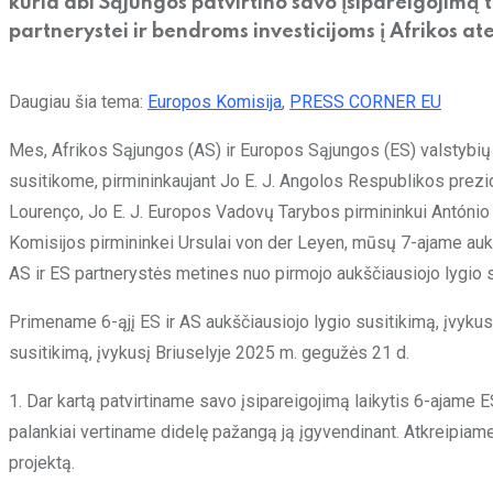
kuria abi Sąjungos patvirtino savo įsipareigojimą t
partnerystei ir bendroms investicijoms į Afrikos ate
Daugiau šia tema:
Europos Komisija
,
PRESS CORNER EU
Mes, Afrikos Sąjungos (AS) ir Europos Sąjungos (ES) valstybių 
susitikome, pirmininkaujant Jo E. J. Angolos Respublikos prezi
Lourenço, Jo E. J. Europos Vadovų Tarybos pirmininkui António
Komisijos pirmininkei Ursulai von der Leyen, mūsų 7-ajame aukš
AS ir ES partnerystės metines nuo pirmojo aukščiausiojo lygio s
Primename 6-ąjį ES ir AS aukščiausiojo lygio susitikimą, įvykusį
susitikimą, įvykusį Briuselyje 2025 m. gegužės 21 d.
1. Dar kartą patvirtiname savo įsipareigojimą laikytis 6-ajame E
palankiai vertiname didelę pažangą ją įgyvendinant. Atkreipia
projektą.