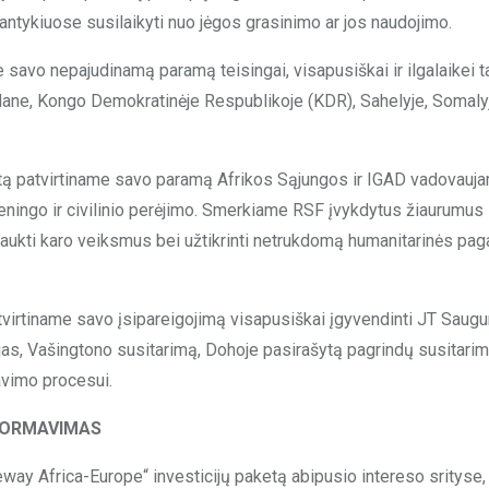
antykiuose susilaikyti nuo jėgos grasinimo ar jos naudojimo.
 savo nepajudinamą paramą teisingai, visapusiškai ir ilgalaikei t
udane, Kongo Demokratinėje Respublikoje (KDR), Sahelyje, Somalyj
artą patvirtiname savo paramą Afrikos Sąjungos ir IGAD vadovauj
eningo ir civilinio perėjimo. Smerkiame RSF įvykdytus žiaurumus 
raukti karo veiksmus bei užtikrinti netrukdomą humanitarinės pa
atvirtiname savo įsipareigojimą visapusiškai įgyvendinti JT Saug
ijas, Vašingtono susitarimą, Dohoje pasirašytą pagrindų susitarim
avimo procesui.
 FORMAVIMAS
way Africa-Europe“ investicijų paketą abipusio intereso srityse,