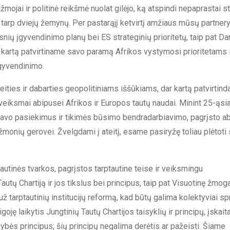
žmojai ir politinė reikšmė nuolat gilėjo, ką atspindi nepaprastai s
iai tarp dviejų žemynų. Per pastarąjį ketvirtį amžiaus mūsų partner
esnių įgyvendinimo planų bei ES strateginių prioritetų, taip pat D
ar kartą patvirtiname savo paramą Afrikos vystymosi prioritetams 
gyvendinimo.
ities ir dabarties geopolitiniams iššūkiams, dar kartą patvirtind
eiksmai abipusei Afrikos ir Europos tautų naudai. Minint 25-ąsia
savo pasiekimus ir tikimės būsimo bendradarbiavimo, pagrįsto a
žmonių gerovei. Žvelgdami į ateitį, esame pasiryžę toliau plėtoti
ptautinės tvarkos, pagrįstos tarptautine teise ir veiksmingu
Tautų Chartiją ir jos tikslus bei principus, taip pat Visuotinę žmog
už tarptautinių institucijų reformą, kad būtų galima kolektyviai sp
oję laikytis Jungtinių Tautų Chartijos taisyklių ir principų, įskait
mybės principus; šių principų negalima derėtis ar pažeisti. Šiame