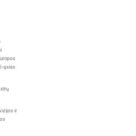
e
i
Europos
25-ąsias
istrų
izijos ir
tos