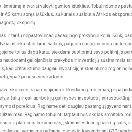
o išmetimą ir tvariai valdyti gamtos išteklius. Tobulindamos pas
ir AS kartu spręs iššūkius, su kuriais susiduria Afrikos eksportuo
 pagrįstą eksportą.
as ir tarifų nepastovumas pasaulinėje prekyboje kelia iššūkį pas
tykiai išlieka stabilumo šaltiniu, pagrįstu nuspėjamomis sistemom
ojame toliau dirbti kartu, siekdami sustiprinti savo politinį įsipa
inaudodami galiojančiais prekybos ir investicijų susitarimais tar
s, kad pritrauktume daugiau investicijų ir skatintume regioninę b
vietų, ypač jaunesnėms kartoms.
savo skolinius įsipareigojimus ir likvidumo problemas, pripažind
yje šalių ir gali apriboti jų galimybes investuoti į infrastruktūrą,
ystymosi poreikius. Raginame dėti daugiau pastangų įgyvendinan
ilizavimas. Raginame tobulinti tarptautinės skolos architektūros
nis ir platesnis tinkamumas, įskaitant vidutinių pajamų šalis, ir
u palankiai vertiname pažangą, padarytą įgyvendinant G20 bendr