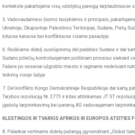
kontekste pakartojame visų valstybių pareigą tarptautiniuose s
5. Vadovaudamiesi šiomis taisyklėmis ir principais, pakartojame
Ukrainoje, Okupuotoje Palestinos Teritorijoje, Sudane, Pietų S
kituose karuose bei konfliktuose visame pasaulyje.
6. Reiškiame didelį susirūpinimą dėl padėties Sudane ir dar k
Sudano piliečių kontroliuojamam politiniam procesui siekiant vi
Fašere po neseniai užgrobto miesto ir raginame nedelsiant nut
teikimą visoje šalyje.
7. Dėl konflikto Kongo Demokratinėje Respublikoje dar kartą p
Tarybos rezoliuciją Nr. 2773 ir kitas atitinkamas JT ST rezoliuc
įgaliotą tarpininkavimą bei paramą AS vadovaujamam tarpinink
KLESTINGOS IR TVARIOS AFRIKOS IR EUROPOS ATEITIES
8. Palankiai vertiname didelę pažangą įgyvendinant „Global Gate