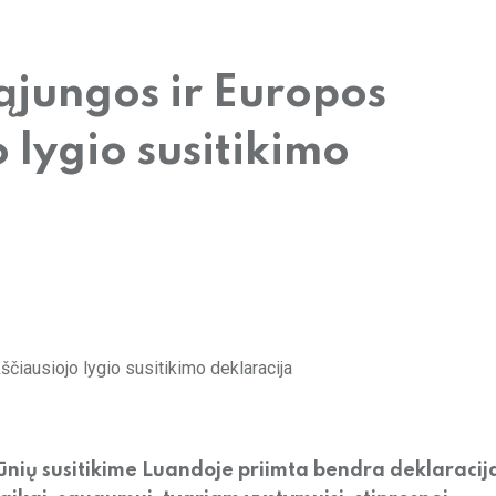
ąjungos ir Europos
 lygio susitikimo
ūnių susitikime Luandoje priimta bendra deklaracij