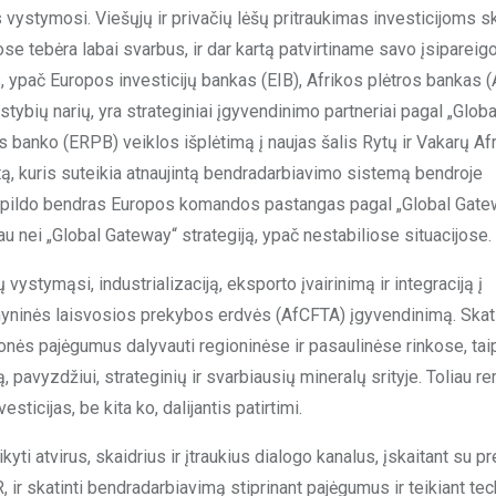
vystymosi. Viešųjų ir privačių lėšų pritraukimas investicijoms ska
e tebėra labai svarbus, ir dar kartą patvirtiname savo įsipareig
os, ypač Europos investicijų bankas (EIB), Afrikos plėtros bankas (
stybių narių, yra strateginiai įgyvendinimo partneriai pagal „Globa
s banko (ERPB) veiklos išplėtimą į naujas šalis Rytų ir Vakarų Afr
tą, kuris suteikia atnaujintą bendradarbiavimo sistemą bendroje
s papildo bendras Europos komandos pastangas pagal „Global Gate
nei „Global Gateway“ strategiją, ypač nestabiliose situacijose.
 vystymąsi, industrializaciją, eksporto įvairinimą ir integraciją į
žemyninės laisvosios prekybos erdvės (AfCFTA) įgyvendinimą. Ska
nės pajėgumus dalyvauti regioninėse ir pasaulinėse rinkose, tai
, pavyzdžiui, strateginių ir svarbiausių mineralų srityje. Toliau 
ticijas, be kita ko, dalijantis patirtimi.
ti atvirus, skaidrius ir įtraukius dialogo kanalus, įskaitant su p
ir skatinti bendradarbiavimą stiprinant pajėgumus ir teikiant tec