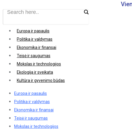
Vieninga
Europa ir pasaulis
Politika ir valdymas
Ekonomika ir finansai
Teisė ir saugumas
Mokslas ir technologijos
Ekologija ir sveikata
Kultūra ir gyvenimo būdas
Europa ir pasaulis
Politika ir valdymas
Ekonomika ir finansai
Teisė ir saugumas
Mokslas ir technologijos