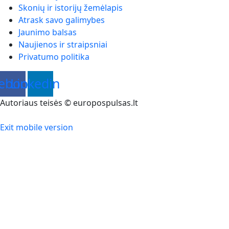
Skonių ir istorijų žemėlapis
Atrask savo galimybes
Jaunimo balsas
Naujienos ir straipsniai
Privatumo politika
ebook
Linkedin
Autoriaus teisės © europospulsas.lt
Exit mobile version