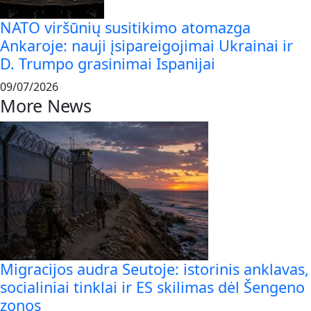
NATO viršūnių susitikimo atomazga
Ankaroje: nauji įsipareigojimai Ukrainai ir
D. Trumpo grasinimai Ispanijai
09/07/2026
More News
Migracijos audra Seutoje: istorinis anklavas,
socialiniai tinklai ir ES skilimas dėl Šengeno
zonos