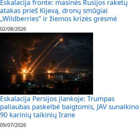
Eskalacija fronte: masinės Rusijos raketų
atakas prieš Kijevą, dronų smūgiai
„Wildberries“ ir žiemos krizės grėsmė
02/08/2026
Eskalacija Persijos įlankoje: Trumpas
paliaubas paskelbė baigtomis, JAV sunaikino
90 karinių taikinių Irane
09/07/2026