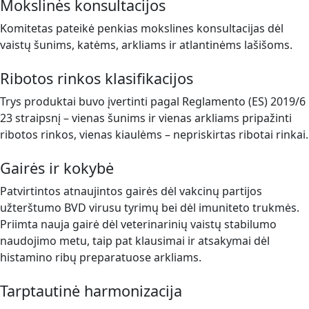
Mokslinės konsultacijos
Komitetas pateikė penkias mokslines konsultacijas dėl
vaistų šunims, katėms, arkliams ir atlantinėms lašišoms.
Ribotos rinkos klasifikacijos
Trys produktai buvo įvertinti pagal Reglamento (ES) 2019/6
23 straipsnį – vienas šunims ir vienas arkliams pripažinti
ribotos rinkos, vienas kiaulėms – nepriskirtas ribotai rinkai.
Gairės ir kokybė
Patvirtintos atnaujintos gairės dėl vakcinų partijos
užterštumo BVD virusu tyrimų bei dėl imuniteto trukmės.
Priimta nauja gairė dėl veterinarinių vaistų stabilumo
naudojimo metu, taip pat klausimai ir atsakymai dėl
histamino ribų preparatuose arkliams.
Tarptautinė harmonizacija