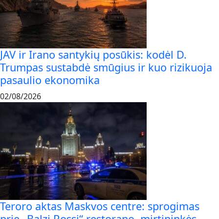
JAV ir Irano santykių posūkis: kodėl D.
Trumpas sustabdė smūgius ir kuo rizikuoja
pasaulio ekonomika
02/08/2026
Teroro aktas Maskvos centre: sprogimas
prie „Balzi Rossi“ restorano, mirtininkės