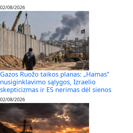
02/08/2026
Gazos Ruožo taikos planas: „Hamas“
nusiginklavimo sąlygos, Izraelio
skepticizmas ir ES nerimas dėl sienos
02/08/2026