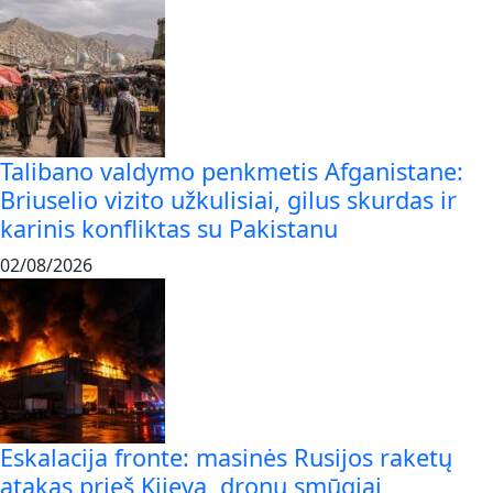
Talibano valdymo penkmetis Afganistane:
Briuselio vizito užkulisiai, gilus skurdas ir
karinis konfliktas su Pakistanu
02/08/2026
Eskalacija fronte: masinės Rusijos raketų
atakas prieš Kijevą, dronų smūgiai