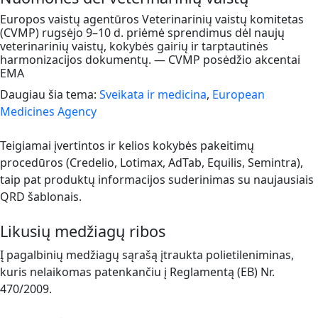
Europos vaistų agentūros Veterinarinių vaistų komitetas
(CVMP) rugsėjo 9–10 d. priėmė sprendimus dėl naujų
veterinarinių vaistų, kokybės gairių ir tarptautinės
harmonizacijos dokumentų. — CVMP posėdžio akcentai
EMA
Daugiau šia tema:
Sveikata ir medicina
,
European
Medicines Agency
Teigiamai įvertintos ir kelios kokybės pakeitimų
procedūros (Credelio, Lotimax, AdTab, Equilis, Semintra),
taip pat produktų informacijos suderinimas su naujausiais
QRD šablonais.
Likusių medžiagų ribos
Į pagalbinių medžiagų sąrašą įtraukta polietileniminas,
kuris nelaikomas patenkančiu į Reglamentą (EB) Nr.
470/2009.