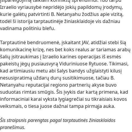
įsipareigojimą taikiam konfliktų sprendimui. Tuo tarpu
Izraelio vyriausybė nepridėjo jokių papildomų įrodymų,
kurie galėtų patvirtinti B. Netanyahu žodžius apie vizitą,
todėl ši istorija tarptautinėje žiniasklaidoje vis dažniau
vadinama politiniu blefu.
Tarptautinė bendruomenė, įskaitant JAV, atidžiai stebi šią
komunikacinę krizę, nes bet koks realus ar tariamas arabų
šalių įsitraukimas į Izraelio karines operacijas iš esmės
pakeistų jėgų pusiausvyrą Viduriniuose Rytuose. Tikimasi,
kad artimiausiu metu abi šalys bandys užglaistyti kilusį
nesusipratimą uždarų durų susitikimuose, tačiau B.
Netanyahu reputacijai regiono partnerių akyse buvo
suduotas rimtas smūgis. Šis įvykis dar kartą primena, kad
informaciniai karai vyksta lygiagrečiai su tikraisiais kovos
veiksmais, o tiesa juose dažnai tampa pirmąja auka.
Šis straipsnis parengtas pagal tarptautinės žiniasklaidos
pranešimus.