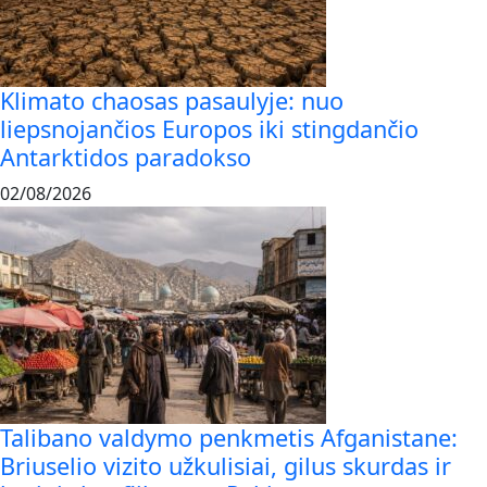
Klimato chaosas pasaulyje: nuo
liepsnojančios Europos iki stingdančio
Antarktidos paradokso
02/08/2026
Talibano valdymo penkmetis Afganistane:
Briuselio vizito užkulisiai, gilus skurdas ir