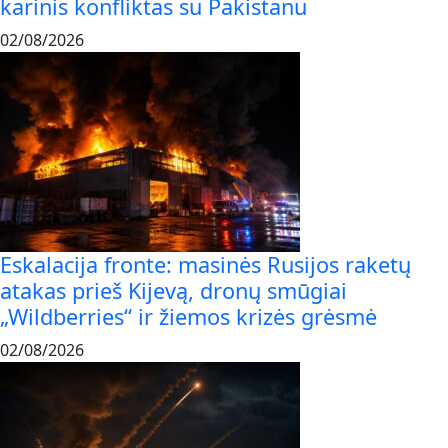
karinis konfliktas su Pakistanu
02/08/2026
Eskalacija fronte: masinės Rusijos raketų
atakas prieš Kijevą, dronų smūgiai
„Wildberries“ ir žiemos krizės grėsmė
02/08/2026