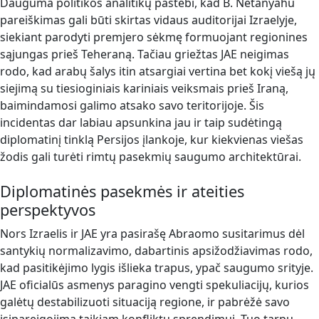
Dauguma politikos analitikų pastebi, kad B. Netanyahu
pareiškimas gali būti skirtas vidaus auditorijai Izraelyje,
siekiant parodyti premjero sėkmę formuojant regionines
sąjungas prieš Teheraną. Tačiau griežtas JAE neigimas
rodo, kad arabų šalys itin atsargiai vertina bet kokį viešą jų
siejimą su tiesioginiais kariniais veiksmais prieš Iraną,
baimindamosi galimo atsako savo teritorijoje. Šis
incidentas dar labiau apsunkina jau ir taip sudėtingą
diplomatinį tinklą Persijos įlankoje, kur kiekvienas viešas
žodis gali turėti rimtų pasekmių saugumo architektūrai.
Diplomatinės pasekmės ir ateities
perspektyvos
Nors Izraelis ir JAE yra pasirašę Abraomo susitarimus dėl
santykių normalizavimo, dabartinis apsižodžiavimas rodo,
kad pasitikėjimo lygis išlieka trapus, ypač saugumo srityje.
JAE oficialūs asmenys paragino vengti spekuliacijų, kurios
galėtų destabilizuoti situaciją regione, ir pabrėžė savo