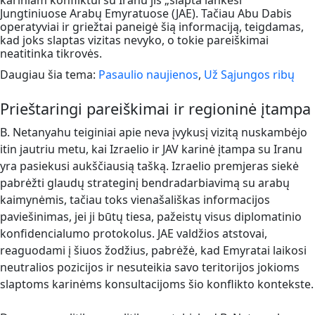
kariniam konfliktui su Iranu jis „slapta lankėsi“
Jungtiniuose Arabų Emyratuose (JAE). Tačiau Abu Dabis
operatyviai ir griežtai paneigė šią informaciją, teigdamas,
kad joks slaptas vizitas nevyko, o tokie pareiškimai
neatitinka tikrovės.
Daugiau šia tema:
Pasaulio naujienos
,
Už Sąjungos ribų
Prieštaringi pareiškimai ir regioninė įtampa
B. Netanyahu teiginiai apie neva įvykusį vizitą nuskambėjo
itin jautriu metu, kai Izraelio ir JAV karinė įtampa su Iranu
yra pasiekusi aukščiausią tašką. Izraelio premjeras siekė
pabrėžti glaudų strateginį bendradarbiavimą su arabų
kaimynėmis, tačiau toks vienašališkas informacijos
paviešinimas, jei ji būtų tiesa, pažeistų visus diplomatinio
konfidencialumo protokolus. JAE valdžios atstovai,
reaguodami į šiuos žodžius, pabrėžė, kad Emyratai laikosi
neutralios pozicijos ir nesuteikia savo teritorijos jokioms
slaptoms karinėms konsultacijoms šio konflikto kontekste.