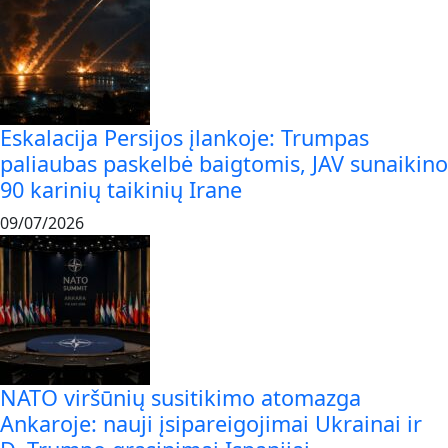
Eskalacija Persijos įlankoje: Trumpas
paliaubas paskelbė baigtomis, JAV sunaikino
90 karinių taikinių Irane
09/07/2026
NATO viršūnių susitikimo atomazga
Ankaroje: nauji įsipareigojimai Ukrainai ir