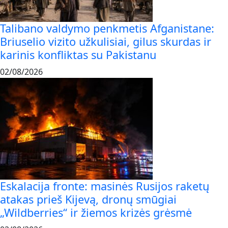
Talibano valdymo penkmetis Afganistane:
Briuselio vizito užkulisiai, gilus skurdas ir
karinis konfliktas su Pakistanu
02/08/2026
Eskalacija fronte: masinės Rusijos raketų
atakas prieš Kijevą, dronų smūgiai
„Wildberries“ ir žiemos krizės grėsmė