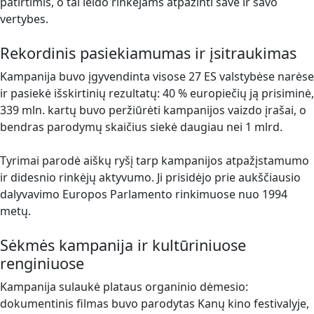
patirtimis, o tai leido rinkėjams atpažinti save ir savo
vertybes.
Rekordinis pasiekiamumas ir įsitraukimas
Kampanija buvo įgyvendinta visose 27 ES valstybėse narėse
ir pasiekė išskirtinių rezultatų: 40 % europiečių ją prisiminė,
339 mln. kartų buvo peržiūrėti kampanijos vaizdo įrašai, o
bendras parodymų skaičius siekė daugiau nei 1 mlrd.
Tyrimai parodė aiškų ryšį tarp kampanijos atpažįstamumo
ir didesnio rinkėjų aktyvumo. Ji prisidėjo prie aukščiausio
dalyvavimo Europos Parlamento rinkimuose nuo 1994
metų.
Sėkmės kampanija ir kultūriniuose
renginiuose
Kampanija sulaukė plataus organinio dėmesio:
dokumentinis filmas buvo parodytas Kanų kino festivalyje,