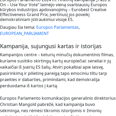
On – Use Your Vote“ laimėjo vieną svarbiausių Europos
kūrybos industrijos apdovanojimų – Eurobest Creative
Effectiveness Grand Prix, įvertinusį jos poveikį
demokratiniam įsitraukimui visoje ES.
Daugiau šia tema:
Europos Parlamentas
,
EUROPEAN_PARLIAMENT
Kampanija, sujungusi kartas ir istorijas
Kampanijos centre – keturių minučių dokumentinis filmas,
kuriame susitiko skirtingų kartų europiečiai: seneliai ir jų
vaikaičiai iš įvairių ES šalių. Atviri pokalbiai apie laisvę,
pasirinkimą ir pilietinę pareigą tapo emociniu tiltu tarp
praeities ir dabarties, primindami, kad demokratija
perduodama iš kartos į kartą.
Europos Parlamento komunikacijos generalinis direktorius
Christian Mangold pabrėžė, kad kampanija buvo
sėkminga, nes rėmėsi tikromis istorijomis ir žmonių