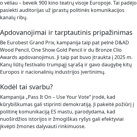
o vėliau – beveik 900 kino teatrų visoje Europoje. Tai padėjo
pasiekti auditorijas už įprastų politinės komunikacijos
kanalų ribų.
Apdovanojimai ir tarptautinis pripažinimas
Be Eurobest Grand Prix, kampanija taip pat pelnė D&AD
Wood Pencil, One Show Gold Pencil ir du Bronze Clio
Awards apdovanojimus. Ji taip pat buvo įtraukta į 2025 m.
Kanų liūtų festivalio trumpąjį sąrašą ir gavo daugybę kitų
Europos ir nacionalinių industrijos įvertinimų.
Kodėl tai svarbu?
Kampanija „Pass It On – Use Your Vote“ įrodė, kad
kūrybiškumas gali stiprinti demokratiją. Ji pakeitė požiūrį į
politinę komunikaciją ES mastu, parodydama, kad
nuoširdžios istorijos ir žmogiškas ryšys gali efektyviai
įkvėpti žmones dalyvauti rinkimuose.