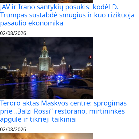
JAV ir Irano santykių posūkis: kodėl D.
Trumpas sustabdė smūgius ir kuo rizikuoja
pasaulio ekonomika
02/08/2026
Teroro aktas Maskvos centre: sprogimas
prie „Balzi Rossi“ restorano, mirtininkės
apgulė ir tikrieji taikiniai
02/08/2026