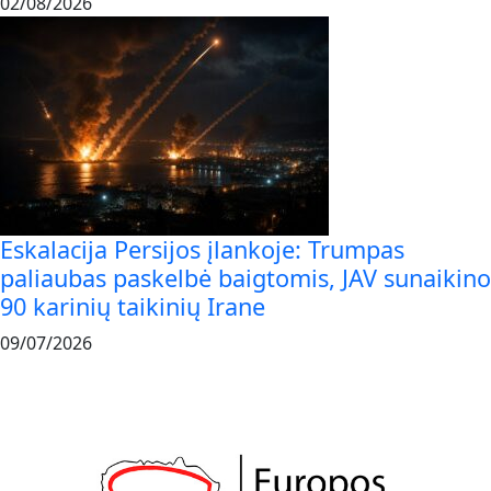
02/08/2026
Eskalacija Persijos įlankoje: Trumpas
paliaubas paskelbė baigtomis, JAV sunaikino
90 karinių taikinių Irane
09/07/2026