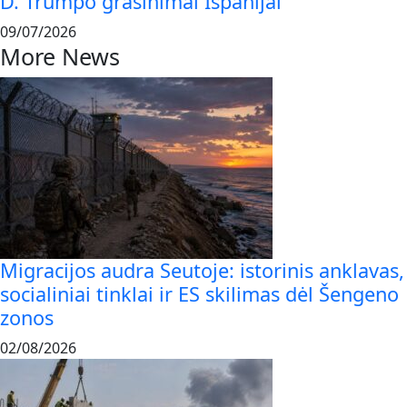
D. Trumpo grasinimai Ispanijai
09/07/2026
More News
Migracijos audra Seutoje: istorinis anklavas,
socialiniai tinklai ir ES skilimas dėl Šengeno
zonos
02/08/2026