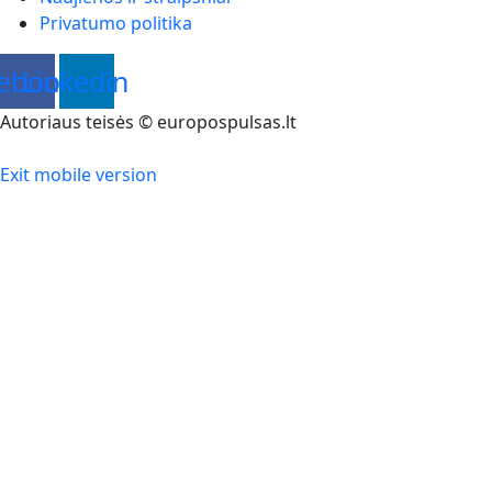
Privatumo politika
ebook
Linkedin
Autoriaus teisės © europospulsas.lt
Exit mobile version