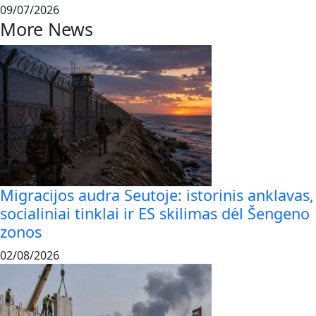
09/07/2026
More News
Migracijos audra Seutoje: istorinis anklavas,
socialiniai tinklai ir ES skilimas dėl Šengeno
zonos
02/08/2026