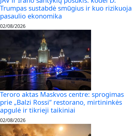
JAV ir Irano santykių posūkis: kodėl D.
Trumpas sustabdė smūgius ir kuo rizikuoja
pasaulio ekonomika
02/08/2026
Teroro aktas Maskvos centre: sprogimas
prie „Balzi Rossi“ restorano, mirtininkės
apgulė ir tikrieji taikiniai
02/08/2026