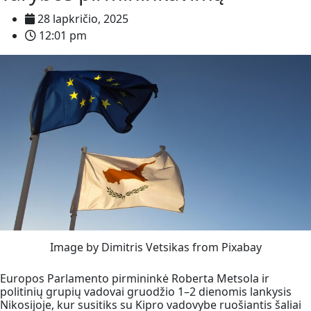
28 lapkričio, 2025
12:01 pm
Image by Dimitris Vetsikas from Pixabay
Europos Parlamento pirmininkė Roberta Metsola ir
politinių grupių vadovai gruodžio 1–2 dienomis lankysis
Nikosijoje, kur susitiks su Kipro vadovybe ruošiantis šaliai