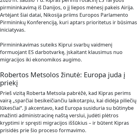
2026 m. sausio 1 d. Kipras perims rotacinį ES Tarybos
pirmininkavimą iš Danijos, o jį liepos mėnesį pakeis Airija.
Artėjant šiai datai, Nikosija priims Europos Parlamento
Pirmininkų Konferenciją, kuri aptars prioritetus ir būsimas
iniciatyvas.
Pirmininkavimas suteiks Kiprui svarbų vaidmenį
formuojant ES darbotvarkę, įskaitant klausimus nuo
migracijos iki ekonomikos augimo.
Robertos Metsolos žinutė: Europa juda į
priekį
Prieš vizitą Roberta Metsola pabrėžė, kad Kipras perims
vairą „sparčiai besikeičiančiu laikotarpiu, kai didėja piliečių
lūkesčiai“. Ji akcentavo, kad Europa susiduria su būtinybe
mažinti administracinę naštą verslui, judėti plėtros
kryptimi ir spręsti migracijos iššūkius – ir būtent Kipras
prisidės prie šio proceso formavimo.