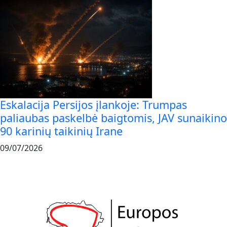
Eskalacija Persijos įlankoje: Trumpas
paliaubas paskelbė baigtomis, JAV sunaikino
90 karinių taikinių Irane
09/07/2026