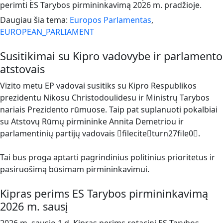
perimti ES Tarybos pirmininkavimą 2026 m. pradžioje.
Daugiau šia tema:
Europos Parlamentas
,
EUROPEAN_PARLIAMENT
Susitikimai su Kipro vadovybe ir parlamento
atstovais
Vizito metu EP vadovai susitiks su Kipro Respublikos
prezidentu Nikosu Christodoulidesu ir Ministrų Tarybos
nariais Prezidento rūmuose. Taip pat suplanuoti pokalbiai
su Atstovų Rūmų pirmininke Annita Demetriou ir
parlamentinių partijų vadovais fileciteturn27file0.
Tai bus proga aptarti pagrindinius politinius prioritetus ir
pasiruošimą būsimam pirmininkavimui.
Kipras perims ES Tarybos pirmininkavimą
2026 m. sausį