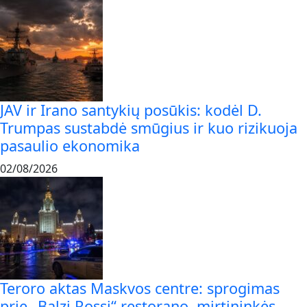
JAV ir Irano santykių posūkis: kodėl D.
Trumpas sustabdė smūgius ir kuo rizikuoja
pasaulio ekonomika
02/08/2026
Teroro aktas Maskvos centre: sprogimas
prie „Balzi Rossi“ restorano, mirtininkės