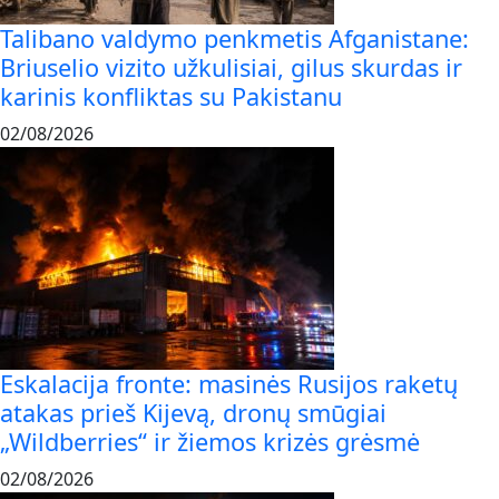
Talibano valdymo penkmetis Afganistane:
Briuselio vizito užkulisiai, gilus skurdas ir
karinis konfliktas su Pakistanu
02/08/2026
Eskalacija fronte: masinės Rusijos raketų
atakas prieš Kijevą, dronų smūgiai
„Wildberries“ ir žiemos krizės grėsmė
02/08/2026