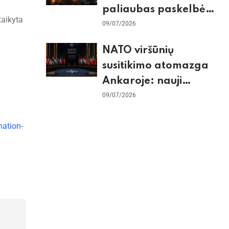
paliaubas paskelbė
taikyta
baigtomis, JAV
09/07/2026
sunaikino 90 karinių
NATO viršūnių
taikinių Irane
susitikimo atomazga
Ankaroje: nauji
įsipareigojimai
09/07/2026
Ukrainai ir D. Trumpo
nation-
grasinimai Ispanijai