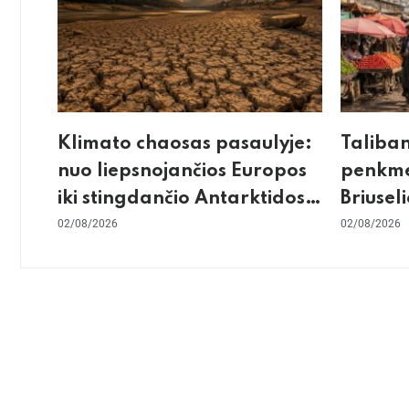
Klimato chaosas pasaulyje:
Taliba
nuo liepsnojančios Europos
penkme
iki stingdančio Antarktidos
Briuseli
paradokso
02/08/2026
gilus sk
02/08/2026
konflik