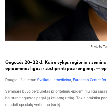
Photo by Ta
Gegužės 20–22 d. Kaire vykęs regioninis seminara
epidemines ligas ir sustiprinti pasirengimą. — ep
Daugiau šia tema:
Sveikata ir medicina
,
European Centre for
Seminare buvo peržiūrėtas prioritetinių epideminių ligų sąrašas
bei sureitinguotos pagal jų keliamą riziką. Tokia praktika pad
naudoti specialų vertinimo įrankį.