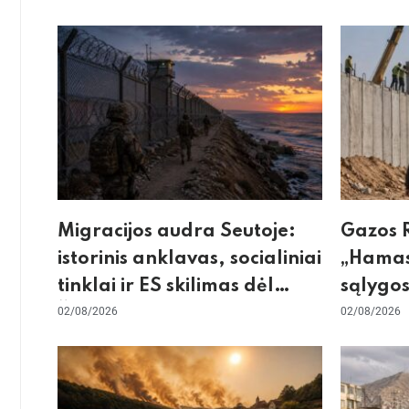
Migracijos audra Seutoje:
Gazos R
istorinis anklavas, socialiniai
„Hamas
tinklai ir ES skilimas dėl
sąlygos
Šengeno zonos
02/08/2026
skeptic
02/08/2026
dėl sie