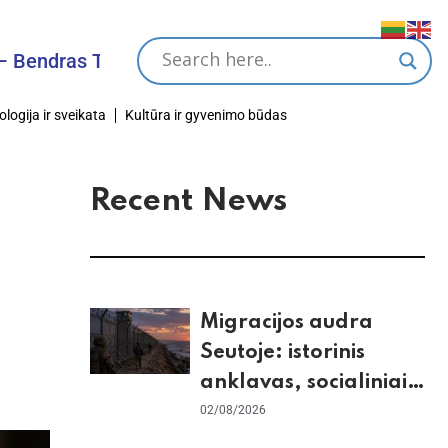
as Tikslas
ologija ir sveikata
Kultūra ir gyvenimo būdas
Recent News
Migracijos audra
Seutoje: istorinis
anklavas, socialiniai
tinklai ir ES skilimas
02/08/2026
dėl Šengeno zonos