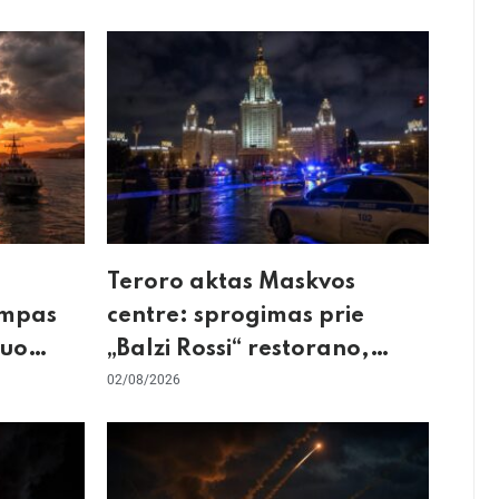
Teroro aktas Maskvos
umpas
centre: sprogimas prie
kuo
„Balzi Rossi“ restorano,
mirtininkės apgulė ir tikrieji
02/08/2026
taikiniai