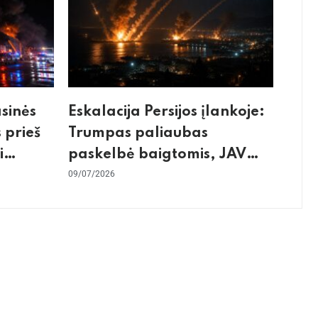
asinės
Eskalacija Persijos įlankoje:
 prieš
Trumpas paliaubas
i
paskelbė baigtomis, JAV
os
sunaikino 90 karinių taikinių
09/07/2026
Irane