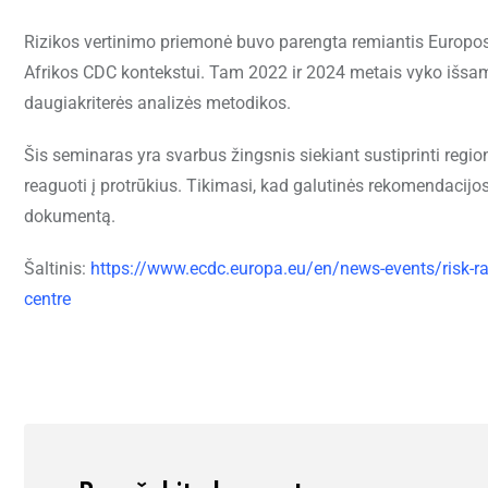
Rizikos vertinimo priemonė buvo parengta remiantis Europos l
Afrikos CDC kontekstui. Tam 2022 ir 2024 metais vyko išsamio
daugiakriterės analizės metodikos.
Šis seminaras yra svarbus žingsnis siekiant sustiprinti regi
reaguoti į protrūkius. Tikimasi, kad galutinės rekomendacijos 
dokumentą.
Šaltinis:
https://www.ecdc.europa.eu/en/news-events/risk-ran
centre