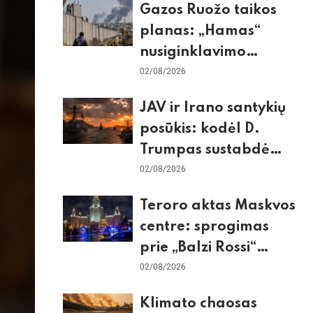
Gazos Ruožo taikos
planas: „Hamas“
nusiginklavimo
sąlygos, Izraelio
02/08/2026
skepticizmas ir ES
JAV ir Irano santykių
nerimas dėl sienos
posūkis: kodėl D.
Trumpas sustabdė
smūgius ir kuo
02/08/2026
rizikuoja pasaulio
Teroro aktas Maskvos
ekonomika
centre: sprogimas
prie „Balzi Rossi“
restorano,
02/08/2026
mirtininkės apgulė ir
Klimato chaosas
tikrieji taikiniai