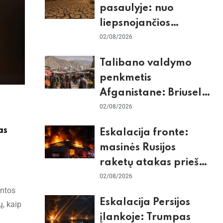
pasaulyje: nuo
liepsnojančios
Europos iki
02/08/2026
stingdančio
Talibano valdymo
Antarktidos
penkmetis
paradokso
Afganistane: Briuselio
vizito užkulisiai, gilus
02/08/2026
skurdas ir karinis
as
Eskalacija fronte:
konfliktas su
masinės Rusijos
Pakistanu
raketų atakas prieš
Kijevą, dronų smūgiai
02/08/2026
intos
„Wildberries“ ir
Eskalacija Persijos
ų, kaip
žiemos krizės grėsmė
įlankoje: Trumpas