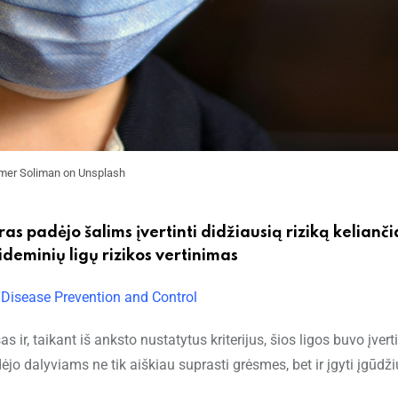
mer Soliman on Unsplash
s padėjo šalims įvertinti didžiausią riziką kelianči
ideminių ligų rizikos vertinimas
 Disease Prevention and Control
 ir, taikant iš anksto nustatytus kriterijus, šios ligos buvo įvert
ėjo dalyviams ne tik aiškiau suprasti grėsmes, bet ir įgyti įgūdži