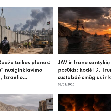
uožo taikos planas:
JAV ir Irano santykių
“ nusiginklavimo
posūkis: kodėl D. Tr
, Izraelio
sustabdė smūgius ir 
izmas ir ES nerimas
rizikuoja pasaulio
02/08/2026
nos
ekonomika