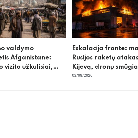
no valdymo
Eskalacija fronte: m
tis Afganistane:
Rusijos raketų atakas
o vizito užkulisiai,
Kijevą, dronų smūgia
urdas ir karinis
„Wildberries“ ir žiem
02/08/2026
tas su Pakistanu
krizės grėsmė