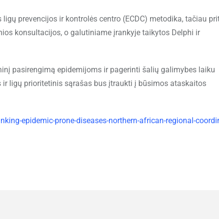
igų prevencijos ir kontrolės centro (ECDC) metodika, tačiau pri
s konsultacijos, o galutiniame įrankyje taikytos Delphi ir
oninį pasirengimą epidemijoms ir pagerinti šalių galimybes laiku
ir ligų prioritetinis sąrašas bus įtraukti į būsimos ataskaitos
king-epidemic-prone-diseases-northern-african-regional-coordi