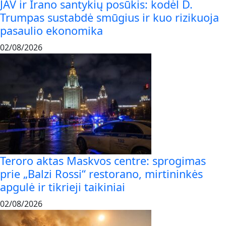
JAV ir Irano santykių posūkis: kodėl D.
Trumpas sustabdė smūgius ir kuo rizikuoja
pasaulio ekonomika
02/08/2026
Teroro aktas Maskvos centre: sprogimas
prie „Balzi Rossi“ restorano, mirtininkės
apgulė ir tikrieji taikiniai
02/08/2026