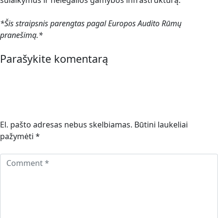
sulaikymus ir nelegalios gamybos infrastruktūrą.
*Šis straipsnis parengtas pagal Europos Audito Rūmų
pranešimą.*
Parašykite komentarą
El. pašto adresas nebus skelbiamas.
Būtini laukeliai
pažymėti
*