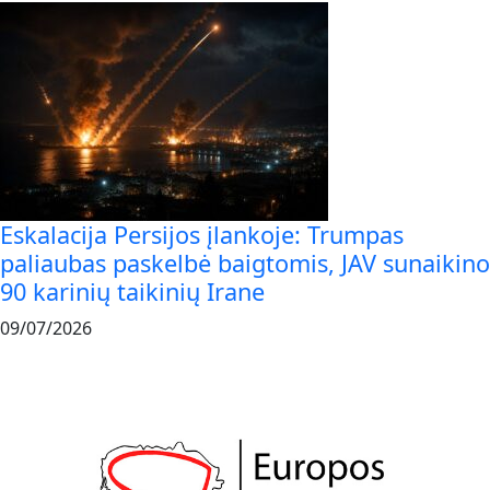
Eskalacija Persijos įlankoje: Trumpas
paliaubas paskelbė baigtomis, JAV sunaikino
90 karinių taikinių Irane
09/07/2026