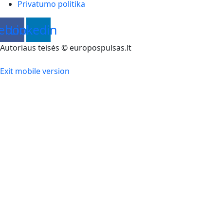
Privatumo politika
ebook
Linkedin
Autoriaus teisės © europospulsas.lt
Exit mobile version