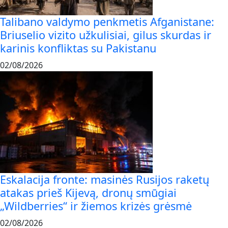
Talibano valdymo penkmetis Afganistane:
Briuselio vizito užkulisiai, gilus skurdas ir
karinis konfliktas su Pakistanu
02/08/2026
Eskalacija fronte: masinės Rusijos raketų
atakas prieš Kijevą, dronų smūgiai
„Wildberries“ ir žiemos krizės grėsmė
02/08/2026