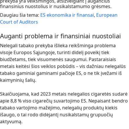
prekyba yra veiksmingos, atsižvelgiant į augančius
finansinius nuostolius ir nusikalstamumo grėsmes.
Daugiau šia tema:
ES ekonomika ir finansai
,
European
Court of Auditors
Auganti problema ir finansiniai nuostoliai
Nelegali tabako prekyba išlieka reikšminga problema
visoje Europos Sąjungoje, turinti didelį poveikį tiek
biudžetams, tiek visuomenės saugumui. Pastaraisiais
metais keitėsi šios veiklos pobūdis – vis dažniau nelegalūs
tabako gaminiai gaminami pačioje ES, o ne tik įvežami iš
kaimyninių šalių.
Skaičiuojama, kad 2023 metais nelegalios cigaretės sudarė
apie 8,8 % viso cigarečių suvartojimo ES. Nepaisant bendro
tabako vartojimo mažėjimo, nelegalių produktų kiekis
išaugo, o tai rodo didėjantį nusikalstamų grupuočių
aktyvumą.