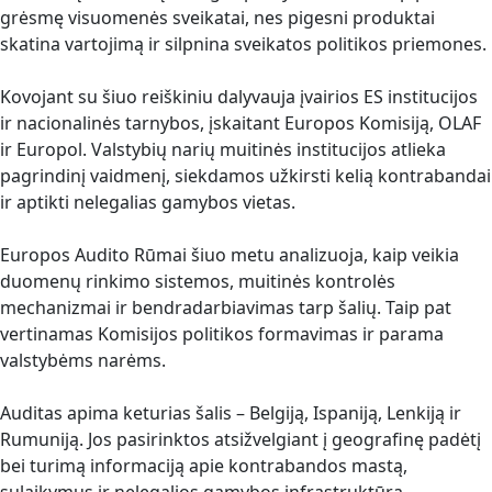
grėsmę visuomenės sveikatai, nes pigesni produktai
skatina vartojimą ir silpnina sveikatos politikos priemones.
Kovojant su šiuo reiškiniu dalyvauja įvairios ES institucijos
ir nacionalinės tarnybos, įskaitant Europos Komisiją, OLAF
ir Europol. Valstybių narių muitinės institucijos atlieka
pagrindinį vaidmenį, siekdamos užkirsti kelią kontrabandai
ir aptikti nelegalias gamybos vietas.
Europos Audito Rūmai šiuo metu analizuoja, kaip veikia
duomenų rinkimo sistemos, muitinės kontrolės
mechanizmai ir bendradarbiavimas tarp šalių. Taip pat
vertinamas Komisijos politikos formavimas ir parama
valstybėms narėms.
Auditas apima keturias šalis – Belgiją, Ispaniją, Lenkiją ir
Rumuniją. Jos pasirinktos atsižvelgiant į geografinę padėtį
bei turimą informaciją apie kontrabandos mastą,