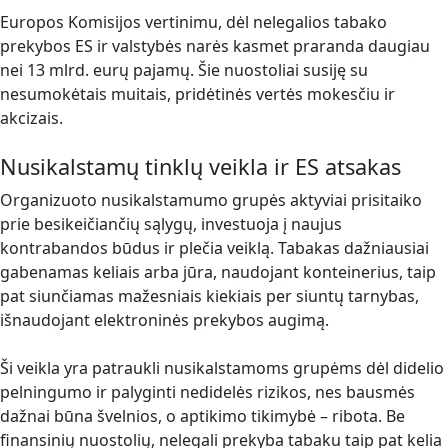
Europos Komisijos vertinimu, dėl nelegalios tabako
prekybos ES ir valstybės narės kasmet praranda daugiau
nei 13 mlrd. eurų pajamų. Šie nuostoliai susiję su
nesumokėtais muitais, pridėtinės vertės mokesčiu ir
akcizais.
Nusikalstamų tinklų veikla ir ES atsakas
Organizuoto nusikalstamumo grupės aktyviai prisitaiko
prie besikeičiančių sąlygų, investuoja į naujus
kontrabandos būdus ir plečia veiklą. Tabakas dažniausiai
gabenamas keliais arba jūra, naudojant konteinerius, taip
pat siunčiamas mažesniais kiekiais per siuntų tarnybas,
išnaudojant elektroninės prekybos augimą.
Ši veikla yra patraukli nusikalstamoms grupėms dėl didelio
pelningumo ir palyginti nedidelės rizikos, nes bausmės
dažnai būna švelnios, o aptikimo tikimybė – ribota. Be
finansinių nuostolių, nelegali prekyba tabaku taip pat kelia