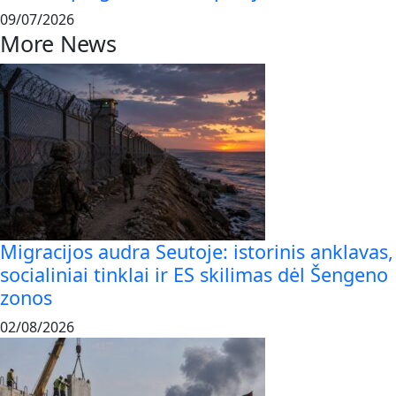
09/07/2026
More News
Migracijos audra Seutoje: istorinis anklavas,
socialiniai tinklai ir ES skilimas dėl Šengeno
zonos
02/08/2026