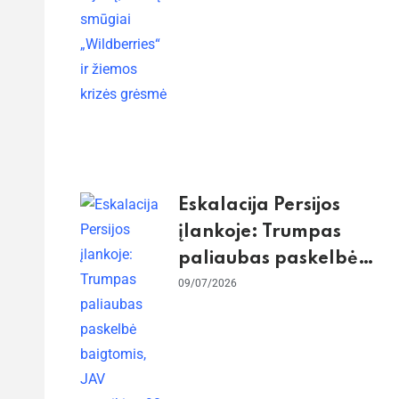
žiemos krizės grėsmė
Eskalacija Persijos
įlankoje: Trumpas
paliaubas paskelbė
baigtomis, JAV
09/07/2026
sunaikino 90 karinių
taikinių Irane