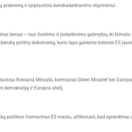
 priėmimą ir tarptautinio bendradarbiavimo stiprinimui.
irias temas – nuo švietimo ir įsidarbinimo galimybių iki klimato
į bendrą politinį dokumentą, kuris taps gairėmis tolesnei ES jau
duotoja Roksana Mînzatù, komisaras Glenn Micallef bei Danijo
 demokratiją ir Europos ateitį.
taką politikos formavimui ES mastu, užtikrinant, kad sprendimai a