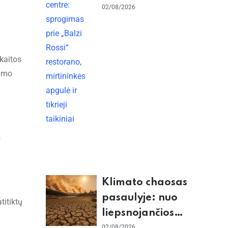
restorano,
02/08/2026
mirtininkės apgulė ir
tikrieji taikiniai
 kaitos
nimo
s
Klimato chaosas
pasaulyje: nuo
titiktų
liepsnojančios
02/08/2026