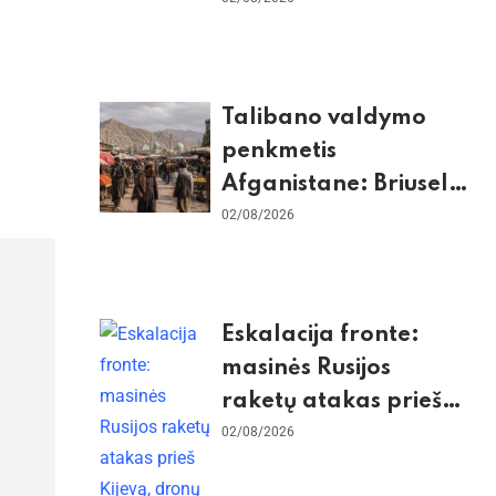
Europos iki
stingdančio
Antarktidos
paradokso
Talibano valdymo
penkmetis
Afganistane: Briuselio
vizito užkulisiai, gilus
02/08/2026
skurdas ir karinis
konfliktas su
Pakistanu
Eskalacija fronte:
masinės Rusijos
raketų atakas prieš
Kijevą, dronų smūgiai
02/08/2026
„Wildberries“ ir