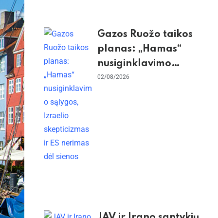
Gazos Ruožo taikos
planas: „Hamas“
nusiginklavimo
sąlygos, Izraelio
02/08/2026
skepticizmas ir ES
nerimas dėl sienos
JAV ir Irano santykių