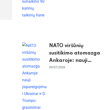
NATO viršūnių
susitikimo atomazga
Ankaroje: nauji
įsipareigojimai
09/07/2026
Ukrainai ir D. Trumpo
grasinimai Ispanijai