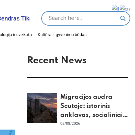
s Tikslas
ologija ir sveikata
Kultūra ir gyvenimo būdas
Recent News
Migracijos audra
Seutoje: istorinis
anklavas, socialiniai
tinklai ir ES skilimas
02/08/2026
dėl Šengeno zonos