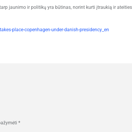
jaunimo ir politikų yra būtinas, norint kurti įtraukią ir ateities
-takes-place-copenhagen-under-danish-presidency_en
 pažymėti
*