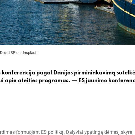
 David BP on Unsplash
 konferencija pagal Danijos pirmininkavimą sutelk
ui apie ateities programas. — ES jaunimo konferenc
girdimas formuojant ES politiką. Dalyviai ypatingą dėmesį skyrė