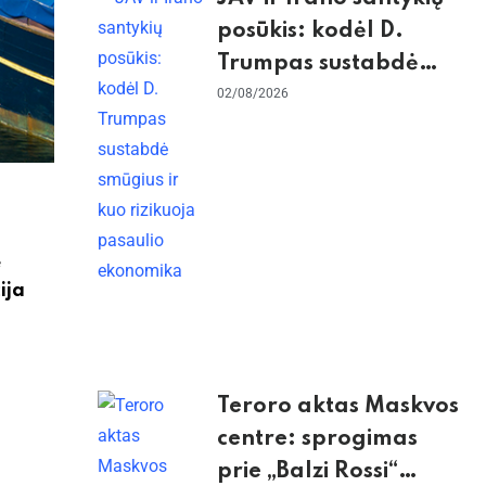
posūkis: kodėl D.
Trumpas sustabdė
smūgius ir kuo
02/08/2026
rizikuoja pasaulio
ekonomika
ė
ija
Teroro aktas Maskvos
centre: sprogimas
prie „Balzi Rossi“