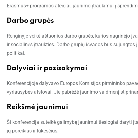
Erasmus+ programos ateičiai, jaunimo įtraukimui į sprendimų
Darbo grupės
Renginyje veikė aštuonios darbo grupės, kurios nagrinėjo įva
ir socialinės įtraukties. Darbo grupių išvados bus sujungtos 
politikai.
Dalyviai ir pasisakymai
Konferencijoje dalyvavo Europos Komisijos pirmininko pava
vyriausybės atstovai. Jie pabrėžė jaunimo vaidmenį stiprinant
Reikšmė jaunimui
Ši konferencija suteikė galimybę jaunimui tiesiogiai daryti į
jų poreikius ir lūkesčius.