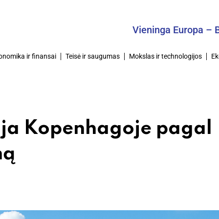
Vieninga Europa – Bendra
onomika ir finansai
Teisė ir saugumas
Mokslas ir technologijos
Ek
ija Kopenhagoje pagal
mą