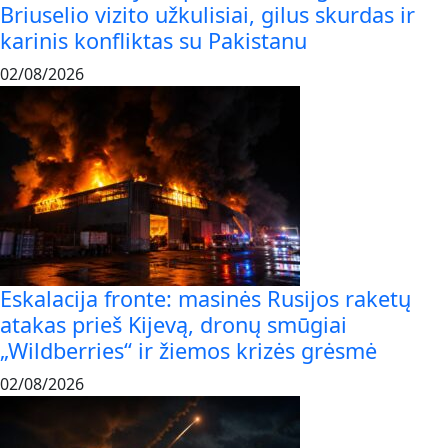
Briuselio vizito užkulisiai, gilus skurdas ir
karinis konfliktas su Pakistanu
02/08/2026
Eskalacija fronte: masinės Rusijos raketų
atakas prieš Kijevą, dronų smūgiai
„Wildberries“ ir žiemos krizės grėsmė
02/08/2026