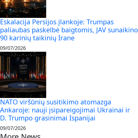
Eskalacija Persijos įlankoje: Trumpas
paliaubas paskelbė baigtomis, JAV sunaikino
90 karinių taikinių Irane
09/07/2026
NATO viršūnių susitikimo atomazga
Ankaroje: nauji įsipareigojimai Ukrainai ir
D. Trumpo grasinimai Ispanijai
09/07/2026
More News