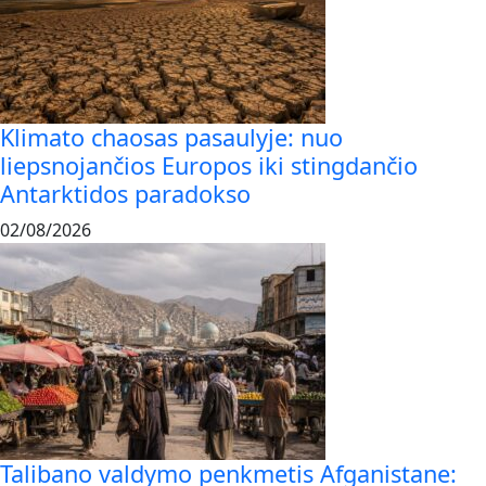
Klimato chaosas pasaulyje: nuo
liepsnojančios Europos iki stingdančio
Antarktidos paradokso
02/08/2026
Talibano valdymo penkmetis Afganistane: