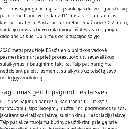
Europos Sąjunga pirmą kartą sankcijas dėl žmogaus teisių
pažeidimų Irane įvedė dar 2011 metais ir nuo tada jas
kasmet pratęsia. Pastaraisiais metais, ypač nuo 2022 metų,
sankcijų mastas buvo reikšmingai išplėstas, reaguojant į
didėjančius susirūpinimus dėl situacijos šalyje.
2026 metų pradžioje ES užsienio politikos vadovė
pasmerkė smurtą prieš protestuotojus, savavališkus
sulaikymus ir bauginimo taktiką. Taip pat paraginta
nedelsiant paleisti asmenis, sulaikytus už teisėtą savo
teisių įgyvendinimą.
Raginimas gerbti pagrindines laisves
Europos Sąjunga pabrėžia, kad Iranas turi laikytis
tarptautinių įsipareigojimų ir užtikrinti pagrindines teises,
įskaitant saviraiškos laisvę, susirinkimų ir asociacijų laisvę.
Taip pat akcentuojama būtinybė užtikrinti prieigą prie
informacijos ir atkurti interneto prieinamumą visiems