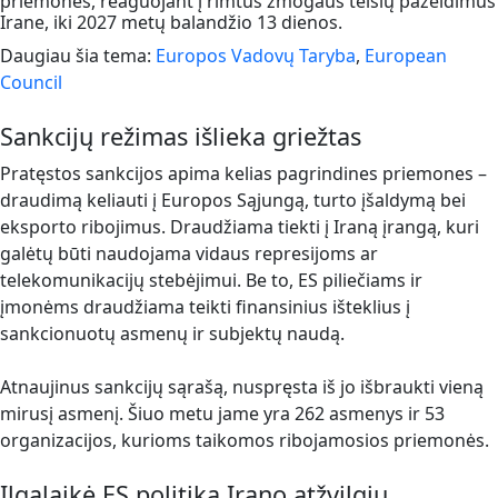
priemones, reaguojant į rimtus žmogaus teisių pažeidimus
Irane, iki 2027 metų balandžio 13 dienos.
Daugiau šia tema:
Europos Vadovų Taryba
,
European
Council
Sankcijų režimas išlieka griežtas
Pratęstos sankcijos apima kelias pagrindines priemones –
draudimą keliauti į Europos Sąjungą, turto įšaldymą bei
eksporto ribojimus. Draudžiama tiekti į Iraną įrangą, kuri
galėtų būti naudojama vidaus represijoms ar
telekomunikacijų stebėjimui. Be to, ES piliečiams ir
įmonėms draudžiama teikti finansinius išteklius į
sankcionuotų asmenų ir subjektų naudą.
Atnaujinus sankcijų sąrašą, nuspręsta iš jo išbraukti vieną
mirusį asmenį. Šiuo metu jame yra 262 asmenys ir 53
organizacijos, kurioms taikomos ribojamosios priemonės.
Ilgalaikė ES politika Irano atžvilgiu