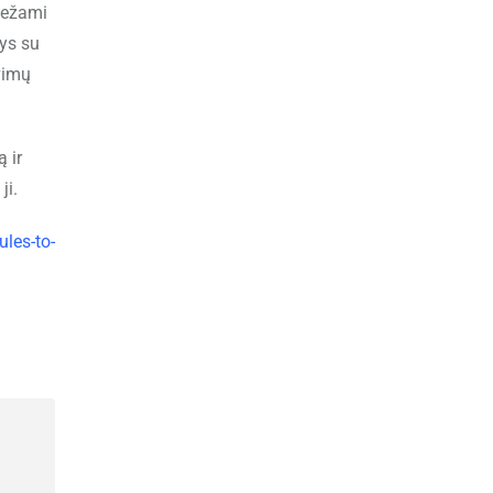
įvežami
tys su
avimų
 ir
ji.
les-to-