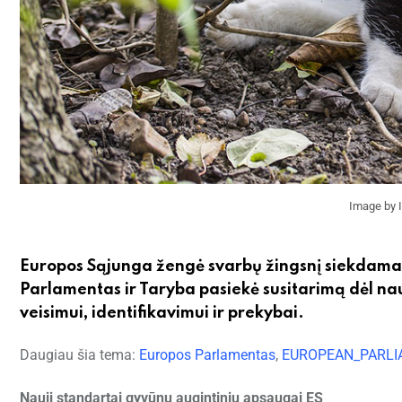
Image by I
Europos Sąjunga žengė svarbų žingsnį siekdama a
Parlamentas ir Taryba pasiekė susitarimą dėl nau
veisimui, identifikavimui ir prekybai.
Daugiau šia tema:
Europos Parlamentas
,
EUROPEAN_PARL
Nauji standartai gyvūnų augintinių apsaugai ES