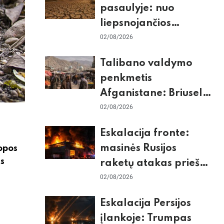
pasaulyje: nuo
liepsnojančios
Europos iki
02/08/2026
stingdančio
Talibano valdymo
Antarktidos
penkmetis
paradokso
Afganistane: Briuselio
vizito užkulisiai, gilus
02/08/2026
skurdas ir karinis
Eskalacija fronte:
konfliktas su
masinės Rusijos
opos
Pakistanu
us
raketų atakas prieš
Kijevą, dronų smūgiai
02/08/2026
„Wildberries“ ir
Eskalacija Persijos
žiemos krizės grėsmė
įlankoje: Trumpas