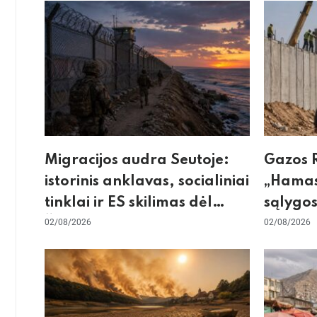
Migracijos audra Seutoje:
Gazos R
istorinis anklavas, socialiniai
„Hamas
tinklai ir ES skilimas dėl
sąlygos
Šengeno zonos
02/08/2026
skeptic
02/08/2026
dėl sie