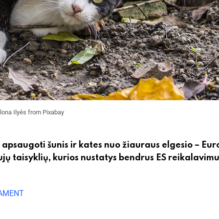
lona Ilyés from Pixabay
psaugoti šunis ir kates nuo žiauraus elgesio – Eur
jų taisyklių, kurios nustatys bendrus ES reikalavim
IAMENT