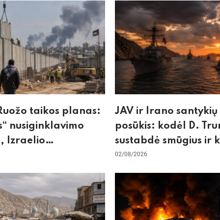
uožo taikos planas:
JAV ir Irano santykių
“ nusiginklavimo
posūkis: kodėl D. Tr
, Izraelio
sustabdė smūgius ir 
izmas ir ES nerimas
rizikuoja pasaulio
02/08/2026
nos
ekonomika