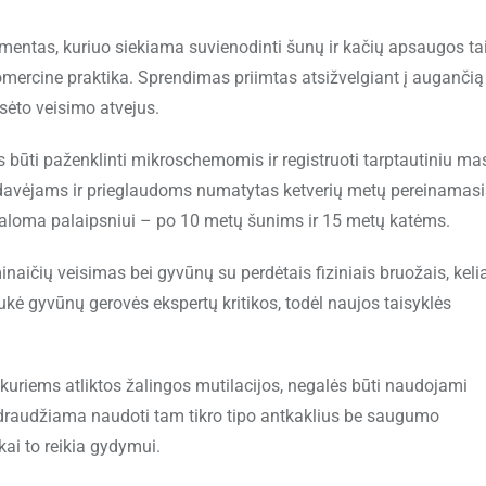
entas, kuriuo siekiama suvienodinti šunų ir kačių apsaugos ta
komercine praktika. Sprendimas priimtas atsižvelgiant į augančią
sėto veisimo atvejus.
s būti paženklinti mikroschemomis ir registruoti tarptautiniu ma
davėjams ir prieglaudoms numatytas ketverių metų pereinamasi
ivaloma palaipsniui – po 10 metų šunims ir 15 metų katėms.
naičių veisimas bei gyvūnų su perdėtais fiziniais bruožais, keli
aukė gyvūnų gerovės ekspertų kritikos, todėl naujos taisyklės
kuriems atliktos žalingos mutilacijos, negalės būti naudojami
, draudžiama naudoti tam tikro tipo antkaklius be saugumo
kai to reikia gydymui.