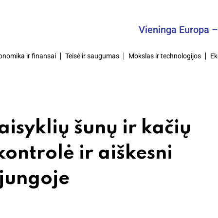
Vieninga Europa – Bendra
onomika ir finansai
Teisė ir saugumas
Mokslas ir technologijos
Ek
aisyklių šunų ir kačių
ontrolė ir aiškesni
ąjungoje