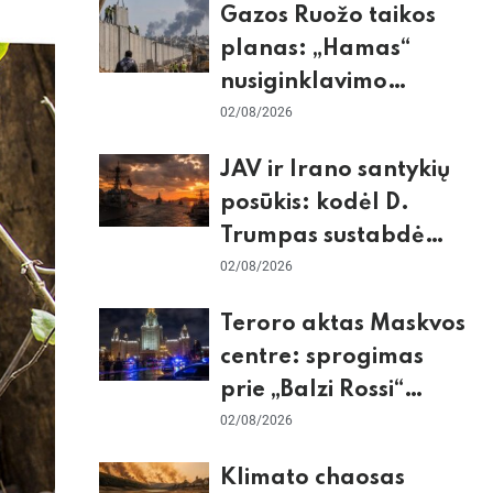
Gazos Ruožo taikos
planas: „Hamas“
nusiginklavimo
sąlygos, Izraelio
02/08/2026
skepticizmas ir ES
JAV ir Irano santykių
nerimas dėl sienos
posūkis: kodėl D.
Trumpas sustabdė
smūgius ir kuo
02/08/2026
rizikuoja pasaulio
Teroro aktas Maskvos
ekonomika
centre: sprogimas
prie „Balzi Rossi“
restorano,
02/08/2026
mirtininkės apgulė ir
Klimato chaosas
tikrieji taikiniai