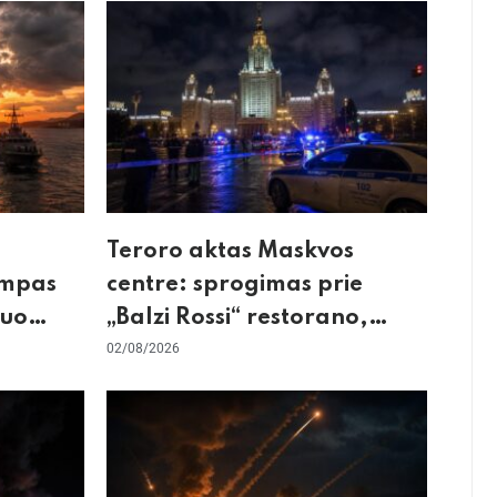
Teroro aktas Maskvos
umpas
centre: sprogimas prie
kuo
„Balzi Rossi“ restorano,
mirtininkės apgulė ir tikrieji
02/08/2026
taikiniai