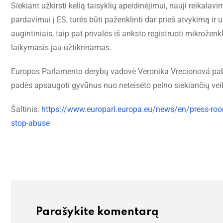
Siekiant užkirsti kelią taisyklių apeidinėjimui, nauji reikalavi
pardavimui į ES, turės būti paženklinti dar prieš atvykimą ir
augintiniais, taip pat privalės iš anksto registruoti mikroženk
laikymasis jau užtikrinamas.
Europos Parlamento derybų vadovė Veronika Vrecionová pabrė
padės apsaugoti gyvūnus nuo neteisėto pelno siekiančių veikėj
Šaltinis:
https://www.europarl.europa.eu/news/en/press-roo
stop-abuse
Parašykite komentarą