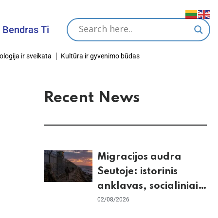
s Tikslas
ologija ir sveikata
Kultūra ir gyvenimo būdas
Recent News
Migracijos audra
Seutoje: istorinis
anklavas, socialiniai
tinklai ir ES skilimas
02/08/2026
dėl Šengeno zonos