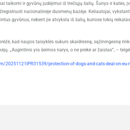
mai taikomi ir gyvūnų judėjimui iš trečiųjų šalių. Šunys ir katės, 
 užregistruoti nacionalinėje duomenų bazėje. Keliautojai, vykstan
lintus gyvūnus, nebent jie atvyksta iš šalių, kuriose tokių reikal
žė, kad naujos taisyklės sukurs skaidresnę, sąžiningesnę rinką
ų. „Augintinis yra šeimos narys, o ne prekė ar žaislas“, – teigė 
m/20251121IPR31539/protection-of-dogs-and-cats-deal-on-eu-ru