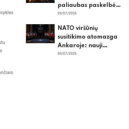
paliaubas paskelbė
isykles
baigtomis, JAV
09/07/2026
sunaikino 90 karinių
NATO viršūnių
taikinių Irane
susitikimo atomazga
stu
Ankaroje: nauji
s
įsipareigojimai
09/07/2026
Ukrainai ir D. Trumpo
grasinimai Ispanijai
ančiais