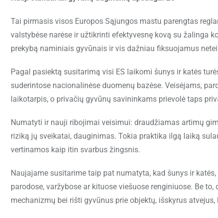
Tai pirmasis visos Europos Sąjungos mastu parengtas reglam
valstybėse narėse ir užtikrinti efektyvesnę kovą su žalinga 
prekybą naminiais gyvūnais ir vis dažniau fiksuojamus netei
Pagal pasiektą susitarimą visi ES laikomi šunys ir katės turė
suderintose nacionalinėse duomenų bazėse. Veisėjams, par
laikotarpis, o privačių gyvūnų savininkams prievolė taps pr
Numatyti ir nauji ribojimai veisimui: draudžiamas artimų gimi
riziką jų sveikatai, dauginimas. Tokia praktika ilgą laiką sul
vertinamos kaip itin svarbus žingsnis.
Naujajame susitarime taip pat numatyta, kad šunys ir katės, 
parodose, varžybose ar kituose viešuose renginiuose. Be to
mechanizmų bei rišti gyvūnus prie objektų, išskyrus atvejus, 