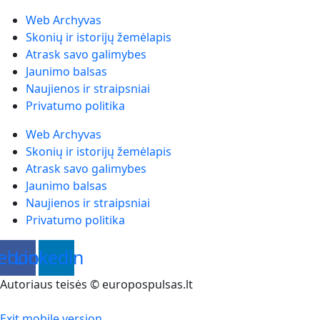
Web Archyvas
Skonių ir istorijų žemėlapis
Atrask savo galimybes
Jaunimo balsas
Naujienos ir straipsniai
Privatumo politika
Web Archyvas
Skonių ir istorijų žemėlapis
Atrask savo galimybes
Jaunimo balsas
Naujienos ir straipsniai
Privatumo politika
ebook
Linkedin
Autoriaus teisės © europospulsas.lt
Exit mobile version