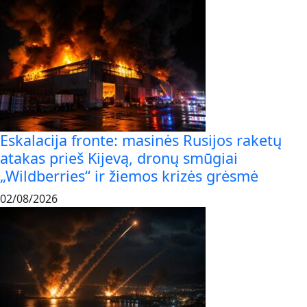
Eskalacija fronte: masinės Rusijos raketų
atakas prieš Kijevą, dronų smūgiai
„Wildberries“ ir žiemos krizės grėsmė
02/08/2026