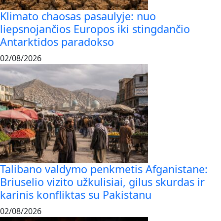
Klimato chaosas pasaulyje: nuo
liepsnojančios Europos iki stingdančio
Antarktidos paradokso
02/08/2026
Talibano valdymo penkmetis Afganistane:
Briuselio vizito užkulisiai, gilus skurdas ir
karinis konfliktas su Pakistanu
02/08/2026