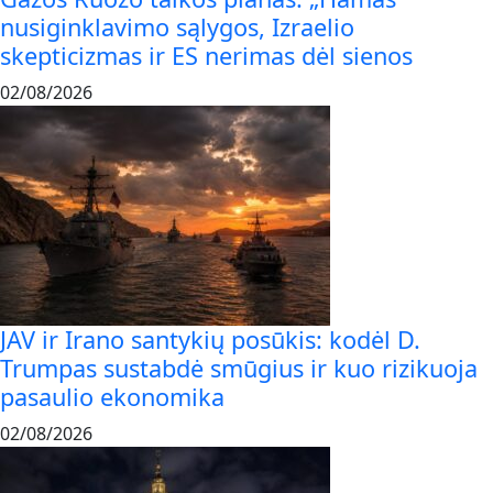
nusiginklavimo sąlygos, Izraelio
skepticizmas ir ES nerimas dėl sienos
02/08/2026
JAV ir Irano santykių posūkis: kodėl D.
Trumpas sustabdė smūgius ir kuo rizikuoja
pasaulio ekonomika
02/08/2026