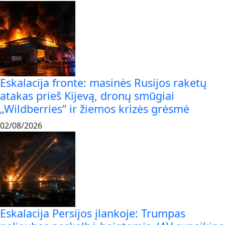
Eskalacija fronte: masinės Rusijos raketų
atakas prieš Kijevą, dronų smūgiai
„Wildberries“ ir žiemos krizės grėsmė
02/08/2026
Eskalacija Persijos įlankoje: Trumpas