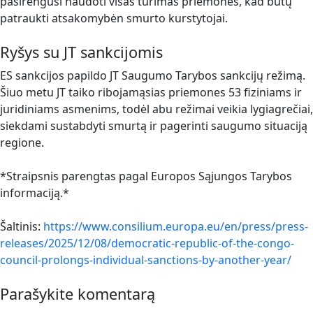
pasirengusi naudoti visas turimas priemones, kad būtų
patraukti atsakomybėn smurto kurstytojai.
Ryšys su JT sankcijomis
ES sankcijos papildo JT Saugumo Tarybos sankcijų režimą.
Šiuo metu JT taiko ribojamąsias priemones 53 fiziniams ir
juridiniams asmenims, todėl abu režimai veikia lygiagrečiai,
siekdami sustabdyti smurtą ir pagerinti saugumo situaciją
regione.
*Straipsnis parengtas pagal Europos Sąjungos Tarybos
informaciją.*
Šaltinis:
https://www.consilium.europa.eu/en/press/press-
releases/2025/12/08/democratic-republic-of-the-congo-
council-prolongs-individual-sanctions-by-another-year/
Parašykite komentarą