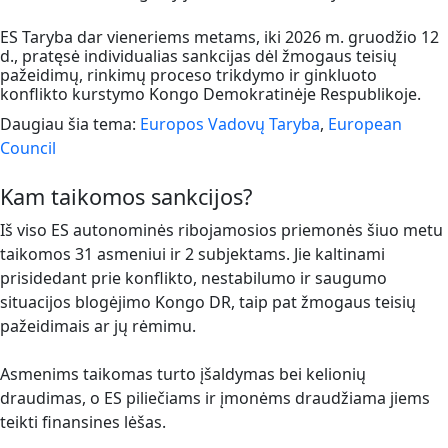
ES Taryba dar vieneriems metams, iki 2026 m. gruodžio 12
d., pratęsė individualias sankcijas dėl žmogaus teisių
pažeidimų, rinkimų proceso trikdymo ir ginkluoto
konflikto kurstymo Kongo Demokratinėje Respublikoje.
Daugiau šia tema:
Europos Vadovų Taryba
,
European
Council
Kam taikomos sankcijos?
Iš viso ES autonominės ribojamosios priemonės šiuo metu
taikomos 31 asmeniui ir 2 subjektams. Jie kaltinami
prisidedant prie konflikto, nestabilumo ir saugumo
situacijos blogėjimo Kongo DR, taip pat žmogaus teisių
pažeidimais ar jų rėmimu.
Asmenims taikomas turto įšaldymas bei kelionių
draudimas, o ES piliečiams ir įmonėms draudžiama jiems
teikti finansines lėšas.