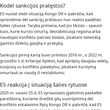
Kodėl sankcijos pratęstos?
ES nuolat stebi situaciją Kongo DR ir pabrėžia, kad
sprendimai dėl sankcijų priklauso nuo realios padėties
šalies rytuose. Taryba primena, kad jos tikslas – spausti
tuos, kurie kursto smurtą, destabilizuoja regioną arba
naudojasi konfliktu įvairiais būdais, įskaitant neteisėtą
gamtos išteklių gavybą ir prekybą.
Sankcijos pirmą kartą buvo priimtos 2016 m., o 2022 m.
gruodžio 5 d. kriterijai išplėsti, kad aprėptų daugiau veiklų,
susijusių su konflikto palaikymu, įskaitant kurstymą
smurtauti ar naudą iš nestabilumo.
ES reakcija į situaciją šalies rytuose
2025 m. sausio 25 d. ES vyriausiasis įgaliotinis paskelbė
pareiškimą, kuriame išreiškė gilų susirūpinimą dėl
konflikto eskalavimo Rytų Kongo DR ir pabrėžė, kad ES